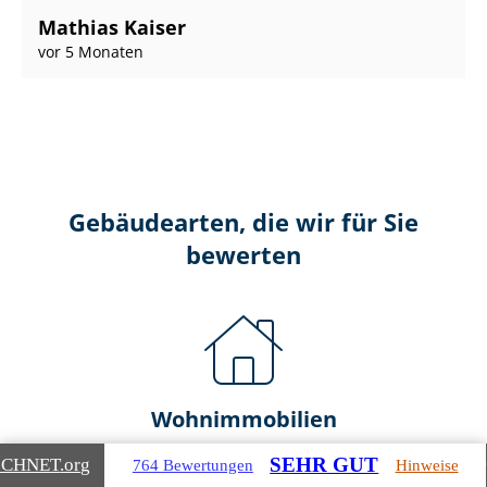
Mathias Kaiser
vor 5 Monaten
Gebäudearten, die wir für Sie
bewerten
Wohnimmobilien
SEHR GUT
ICHNET
.org
764 Bewertungen
Hinweise
Ein- und Zwei­fa­mi­li­en­häu­ser