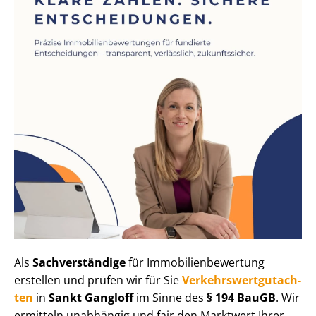
Als
Sachverständige
für Im­mo­bi­li­en­be­wer­tung
erstellen und prüfen wir für Sie
Ver­kehrs­wert­gut­ach­
ten
in
Sankt Gangloff
im Sinne des
§ 194 BauGB
. Wir
ermitteln unabhängig und fair den Marktwert Ihrer