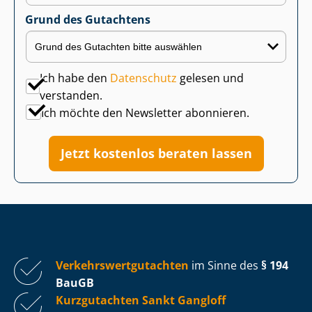
Grund des Gutachtens
Ich habe den
Datenschutz
gelesen und
verstanden.
Ich möchte den Newsletter abonnieren.
Jetzt kostenlos beraten lassen
Ver­kehrs­wert­gut­ach­ten
im Sinne des
§ 194
BauGB
Kurzgutachten Sankt Gangloff