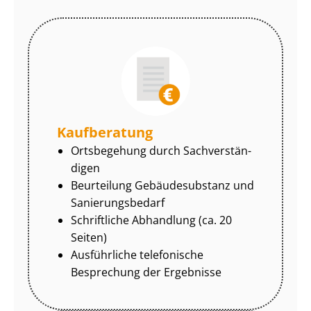
Kaufberatung
Ortsbegehung durch Sach­ver­stän­
di­gen
Beurteilung Gebäudesubstanz und
Sa­nie­rungs­be­darf
Schriftliche Abhandlung (ca. 20
Seiten)
Ausführliche telefonische
Besprechung der Ergebnisse