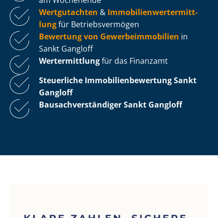
Wertgutachten
&
Im­mo­bi­li­en­wert­ermitt­
lung
für Be­triebs­ver­mö­gen
Bewertung von Ge­wer­be­im­mo­bi­li­en
in
Sankt Gangloff
Wertermittlung
für das Finanzamt
Steuerliche Im­mo­bi­li­en­be­wer­tung
Sankt
Gangloff
Bau­sach­ver­stän­di­ger Sankt Gangloff