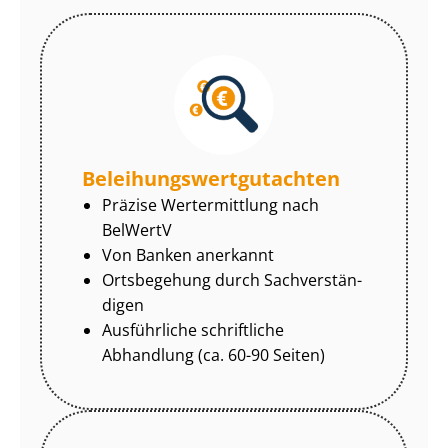
Be­lei­hungs­wert­gut­ach­ten
Präzise Wertermittlung nach
BelWertV
Von Banken anerkannt
Ortsbegehung durch Sach­ver­stän­
di­gen
Ausführliche schriftliche
Abhandlung (ca. 60-90 Seiten)