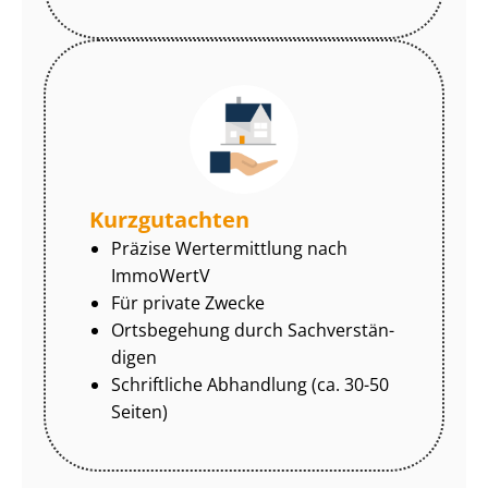
Kurzgutachten
Präzise Wertermittlung nach
ImmoWertV
Für private Zwecke
Ortsbegehung durch Sach­ver­stän­
di­gen
Schriftliche Abhandlung (ca. 30-50
Seiten)