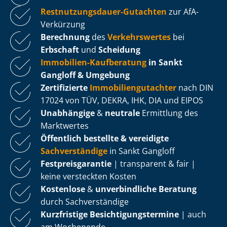
Rest­nut­zungs­dau­er-Gutachten
zur AfA-
Verkürzung
Berechnung
des
Verkehrswertes
bei
Erbschaft
und
Scheidung
Immobilien-Kaufberatung
in Sankt
Gangloff & Umgebung
Zertifizierte
Im­mo­bi­li­en­gut­ach­ter
nach DIN
17024 von TÜV, DEKRA, IHK, DIA und EIPOS
Unabhängige
&
neutrale
Ermittlung des
Marktwertes
Öffentlich bestellte & vereidigte
Sachverständige
in Sankt Gangloff
Fest­preis­ga­ran­tie
| transparent & fair |
keine versteckten Kosten
Kostenlose
&
unverbindliche Beratung
durch Sachverständige
Kurzfristige Be­sich­ti­gungs­ter­mi­ne
| auch
am Wochenende