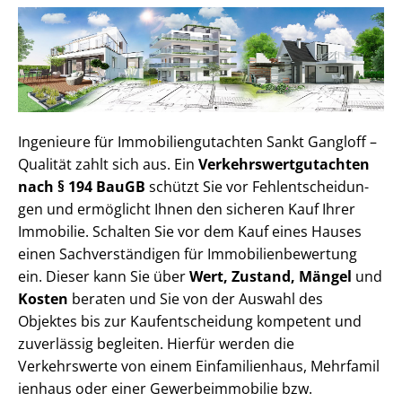
Ingenieure für Im­mo­bi­li­en­gut­ach­ten Sankt Gangloff –
Qualität zahlt sich aus. Ein
Ver­kehrs­wert­gut­ach­ten
nach § 194 BauGB
schützt Sie vor Fehl­ent­schei­dun­
gen und ermöglicht Ihnen den sicheren Kauf Ihrer
Immobilie. Schalten Sie vor dem Kauf eines Hauses
einen Sach­ver­stän­di­gen für Im­mo­bi­li­en­be­wer­tung
ein. Dieser kann Sie über
Wert, Zustand, Mängel
und
Kosten
beraten und Sie von der Auswahl des
Objektes bis zur Kauf­ent­schei­dung kompetent und
zuverlässig begleiten. Hierfür werden die
Verkehrswerte von einem Einfamilienhaus, Mehr­fa­mi­l
i­en­haus oder einer Ge­wer­be­im­mo­bi­lie bzw.