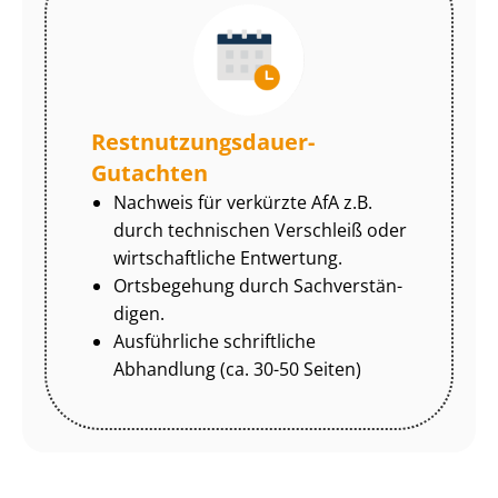
Rest­nut­zungs­dau­er-
Gutachten
Nachweis für verkürzte AfA z.B.
durch technischen Verschleiß oder
wirtschaftliche Entwertung.
Ortsbegehung durch Sach­ver­stän­
di­gen.
Ausführliche schriftliche
Abhandlung (ca. 30-50 Seiten)