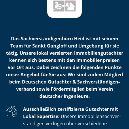
Das Sach­ver­stän­di­gen­bü­ro Heid ist mit seinem
Team für Sankt Gangloff und Umgebung für sie
tätig. Unsere lokal versierten Im­mo­bi­li­en­gut­ach­ter
kennen sich bestens mit den Im­mo­bi­li­en­prei­sen
vor Ort aus. Dabei zeichnen die folgenden Punkte
unser Angebot für Sie aus: Wir sind zudem Mitglied
beim Deutschen Gutachter & Sach­ver­stän­di­gen­
ver­band sowie Fördermitglied beim Verein
deutscher Ingenieure.
Ausschließlich zertifizierte Gutachter mit
Lokal-Expertise:
Unsere Im­mo­bi­li­en­sach­ver­
stän­di­gen verfügen über verschiedene