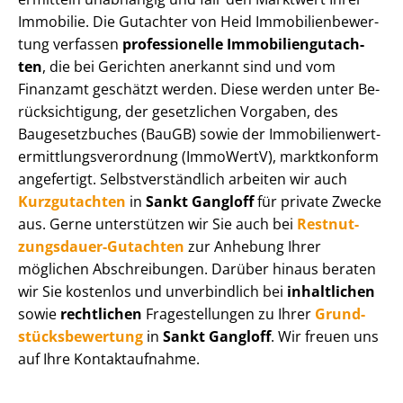
Immobilie. Die Gutachter von Heid Im­mo­bi­li­en­be­wer­
tung verfassen
professionelle Im­mo­bi­li­en­gut­ach­
ten
, die bei Gerichten anerkannt sind und vom
Finanzamt geschätzt werden. Diese werden unter Be­
rück­sich­ti­gung, der gesetzlichen Vorgaben, des
Baugesetzbuches (BauGB) sowie der Im­mo­bi­li­en­wert­
ermitt­lungs­ver­ord­nung (ImmoWertV), marktkonform
angefertigt. Selbst­ver­ständ­lich arbeiten wir auch
Kurzgutachten
in
Sankt Gangloff
für private Zwecke
aus. Gerne unterstützen wir Sie auch bei
Rest­nut­
zungs­dau­er-Gutachten
zur Anhebung Ihrer
möglichen Abschreibungen. Darüber hinaus beraten
wir Sie kostenlos und unverbindlich bei
inhaltlichen
sowie
rechtlichen
Fragestellungen zu Ihrer
Grund­
stücks­be­wer­tung
in
Sankt Gangloff
. Wir freuen uns
auf Ihre Kontaktaufnahme.