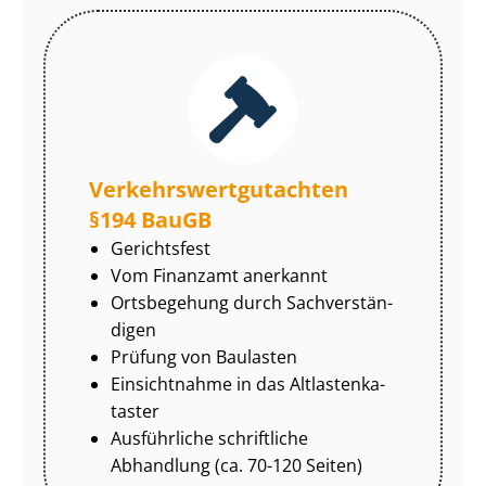
Ver­kehrs­wert­gut­ach­ten
§194 BauGB
Gerichtsfest
Vom Finanzamt anerkannt
Ortsbegehung durch Sach­ver­stän­
di­gen
Prüfung von Baulasten
Einsichtnahme in das Alt­las­ten­ka­
tas­ter
Ausführliche schriftliche
Abhandlung (ca. 70-120 Seiten)