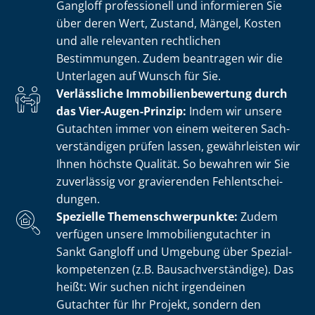
Gangloff professionell und informieren Sie
über deren Wert, Zustand, Mängel, Kosten
und alle relevanten rechtlichen
Bestimmungen. Zudem beantragen wir die
Unterlagen auf Wunsch für Sie.
Verlässliche Im­mo­bi­li­en­be­wer­tung durch
das Vier-Augen-Prinzip:
Indem wir unsere
Gutachten immer von einem weiteren Sach­
ver­stän­di­gen prüfen lassen, gewährleisten wir
Ihnen höchste Qualität. So bewahren wir Sie
zuverlässig vor gravierenden Fehl­ent­schei­
dun­gen.
Spezielle The­men­schwer­punk­te:
Zudem
verfügen unsere Im­mo­bi­li­en­gut­ach­ter in
Sankt Gangloff und Umgebung über Spe­zi­al­
kom­pe­ten­zen (z.B. Bau­sach­ver­stän­di­ge). Das
heißt: Wir suchen nicht irgendeinen
Gutachter für Ihr Projekt, sondern den