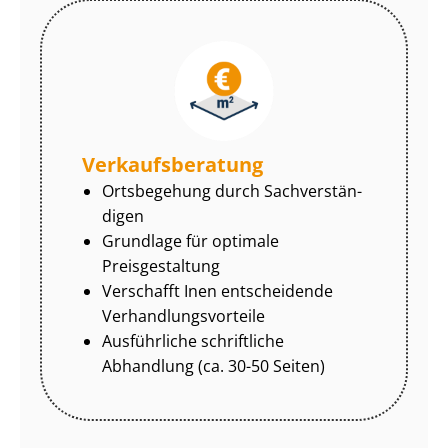
Ver­kaufs­be­ra­tung
Ortsbegehung durch Sach­ver­stän­
di­gen
Grundlage für optimale
Preisgestaltung
Verschafft Inen entscheidende
Ver­hand­lungs­vor­tei­le
Ausführliche schriftliche
Abhandlung (ca. 30-50 Seiten)