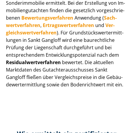
Sonderimmobilie ermittelt. Bei der Erstellung von Im­
mo­bi­li­en­gut­ach­ten finden die gesetzlich vor­ge­schrie­
be­nen
Be­wer­tungs­ver­fah­ren
Anwendung (
Sach­
wert­ver­fah­ren
,
Er­trags­wert­ver­fah­ren
und
Ver­
gleichs­wert­ver­fah­ren
). Für Grund­stücks­wert­ermitt­
lun­gen in Sankt Gangloff wird eine baurechtliche
Prüfung der Liegenschaft durchgeführt und bei
entsprechendem Ent­wick­lungs­po­ten­zi­al nach dem
Re­si­du­al­wert­ver­fah­ren
bewertet. Die aktuellen
Marktdaten des Gut­ach­ter­aus­schus­ses Sankt
Gangloff fließen über Ver­gleichs­prei­se in die Ge­bäu­
de­wert­ermitt­lung sowie den Bodenrichtwert mit ein.