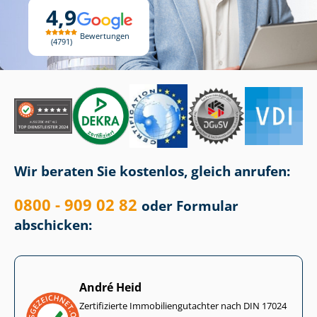
4,9
Bewertungen
4791
Wir beraten Sie kostenlos, gleich anrufen:
0800 - 909 02 82
oder Formular
abschicken:
André Heid
Zertifizierte Im­mo­bi­li­en­gut­ach­ter nach DIN 17024