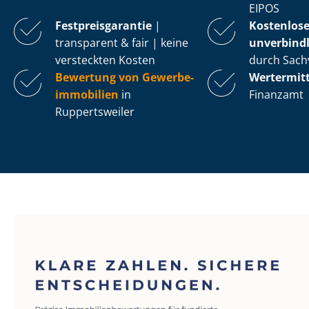
EIPOS
Fest­preis­ga­ran­tie
|
Kostenlos
transparent & fair | keine
unverbindl
versteckten Kosten
durch Sach
Bewertung von Ge­wer­be­
Wertermit
im­mo­bi­li­en
in
Finanzamt
Ruppertsweiler