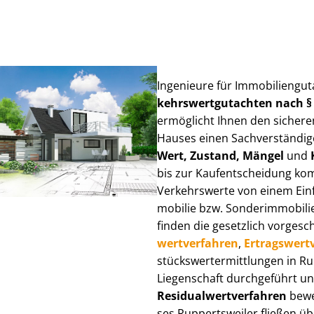
Ingenieure für Im­mo­bi­li­en­gu
kehrs­wert­gut­ach­ten nach 
ermöglicht Ihnen den sicheren
Hauses einen Sach­ver­stän­di­ge
Wert, Zustand, Mängel
und
bis zur Kauf­ent­schei­dung k
Verkehrswerte von einem Einfam
mo­bi­lie bzw. Sonderimmobilie e
finden die gesetzlich vor­ge­sc
wert­ver­fah­ren
,
Er­trags­wert­
stücks­wert­ermitt­lun­gen in 
Liegenschaft durchgeführt und
Re­si­du­al­wert­ver­fah­ren
bewer
ses Ruppertsweiler fließen über