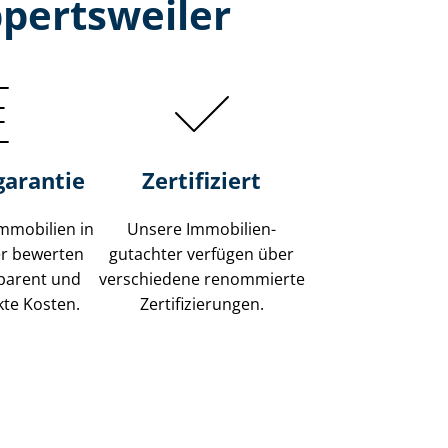
pertsweiler
garantie
Zertifiziert
mmobilien in
Unsere Immobilien­
er bewerten
gutachter verfügen über
sparent und
verschiedene renommierte
kte Kosten.
Zer­ti­fi­zie­run­gen.