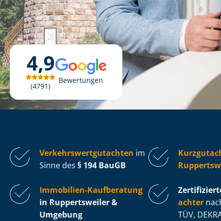
4,9
Bewertungen
4791
Ver­kehrs­wert­gut­ach­ten
im
Kurzgutac
Sinne des
§ 194 BauGB
Ruppertsw
Immobilien-Kaufberatung
Zertifiziert
in Ruppertsweiler &
ach­ter
nach
Umgebung
TÜV, DEKRA