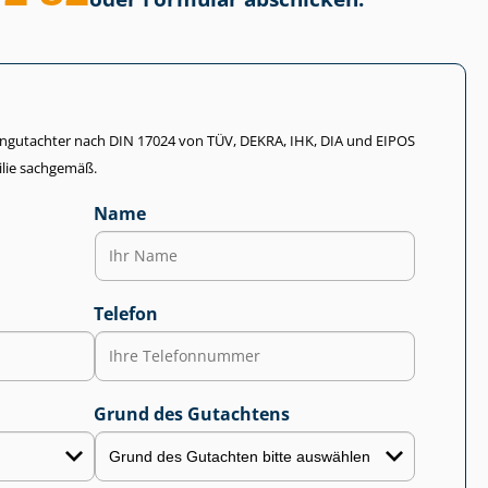
li­en­gut­ach­ter nach DIN 17024 von TÜV, DEKRA, IHK, DIA und EIPOS
lie sachgemäß.
Name
Telefon
Grund des Gutachtens