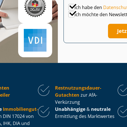
Ich habe den
Datenschu
Ich möchte den Newslet
Jet
hten
Rest­nut­zungs­dau­er-
eiler
Gutachten
zur AfA-
Verkürzung
e
Im­mo­bi­li­en­gut­
Unabhängige
&
neutrale
 DIN 17024 von
Ermittlung des Marktwertes
, IHK, DIA und