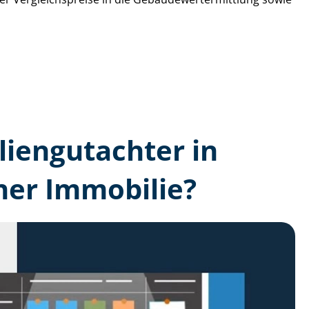
lien­gutachter in
ner Immobilie?