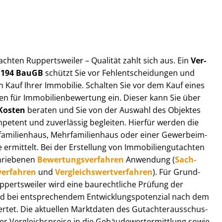
t­ach­ten Ruppertsweiler – Qualität zahlt sich aus. Ein
Ver­
§ 194 BauGB
schützt Sie vor Fehl­ent­schei­dun­gen und
 Kauf Ihrer Immobilie. Schalten Sie vor dem Kauf eines
n für Im­mo­bi­li­en­be­wer­tung ein. Dieser kann Sie über
Kosten
beraten und Sie von der Auswahl des Objektes
ompetent und zuverlässig begleiten. Hierfür werden die
ilienhaus, Mehr­fa­mi­li­en­haus oder einer Ge­wer­be­im­
rmittelt. Bei der Erstellung von Im­mo­bi­li­en­gut­ach­ten
hrie­be­nen
Be­wer­tungs­ver­fah­ren
Anwendung (
Sach­
ver­fah­ren
und
Ver­gleichs­wert­ver­fah­ren
). Für Grund­
Ruppertsweiler wird eine baurechtliche Prüfung der
 bei entsprechendem Ent­wick­lungs­po­ten­zi­al nach dem
tet. Die aktuellen Marktdaten des Gut­ach­ter­aus­schus­
 Ver­gleichs­prei­se in die Ge­bäu­de­wert­ermitt­lung sowie