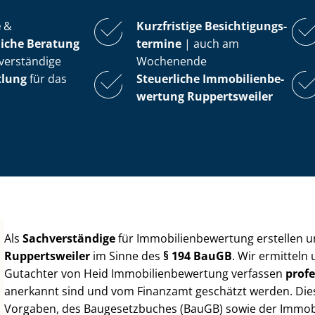
e
&
Kurzfristige Be­sich­ti­gungs­
iche Beratung
ter­mi­ne
| auch am
verständige
Wochenende
tlung
für das
Steuerliche Im­mo­bi­li­en­be­
wer­tung
Ruppertsweiler
Als
Sachverständige
für Im­mo­bi­li­en­be­wer­tung erstellen
Ruppertsweiler
im Sinne des
§ 194 BauGB
. Wir ermitteln
Gutachter von Heid Im­mo­bi­li­en­be­wer­tung verfassen
profe
anerkannt sind und vom Finanzamt geschätzt werden. Diese 
Vorgaben, des Baugesetzbuches (BauGB) sowie der Im­mo­bi­l