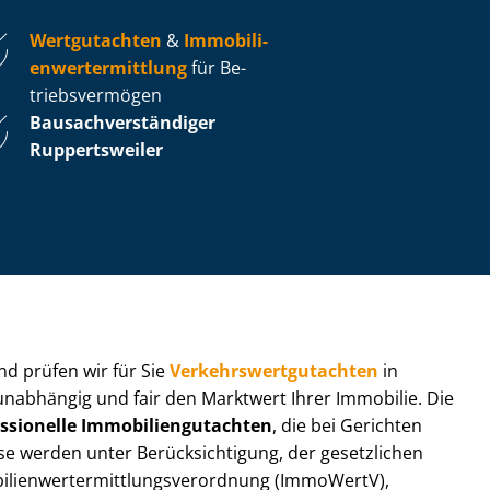
Wertgutachten
&
Im­mo­bi­li­
en­wert­ermitt­lung
für Be­
triebs­ver­mö­gen
Bau­sach­ver­stän­di­ger
Ruppertsweiler
 und prüfen wir für Sie
Ver­kehrs­wert­gut­ach­ten
in
 unabhängig und fair den Marktwert Ihrer Immobilie. Die
ssionelle Im­mo­bi­li­en­gut­ach­ten
, die bei Gerichten
werden unter Be­rück­sich­ti­gung, der gesetzlichen
i­en­wert­ermitt­lungs­ver­ord­nung (ImmoWertV),