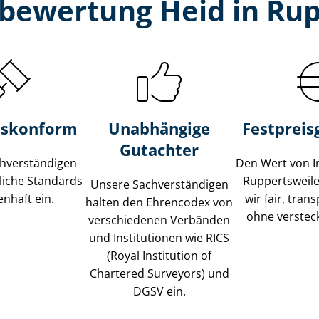
­bewertung Heid in Rup
s­konform
Unabhängige
Festpreis​
Gutachter
­ver­stän­di­gen
Den Wert von I
liche Standards
Ruppertsweil
Unsere Sach­ver­stän­di­gen
nhaft ein.
wir fair, tran
halten den Ehrencodex von
ohne verstec
verschiedenen Verbänden
und Institutionen wie RICS
(Royal Institution of
Chartered Surveyors) und
DGSV ein.