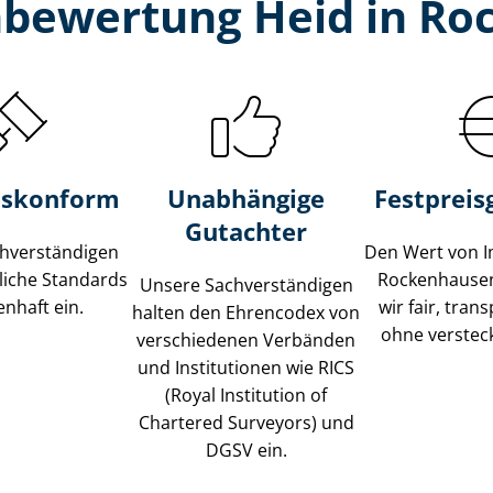
­bewertung Heid in R
s­konform
Unabhängige
Festpreis​
Gutachter
­ver­stän­di­gen
Den Wert von I
liche Standards
Rockenhause
Unsere Sach­ver­stän­di­gen
nhaft ein.
wir fair, tran
halten den Ehrencodex von
ohne verstec
verschiedenen Verbänden
und Institutionen wie RICS
(Royal Institution of
Chartered Surveyors) und
DGSV ein.