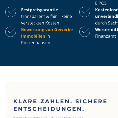
EIPOS
Fest­preis­ga­ran­tie
|
Kostenlos
transparent & fair | keine
unverbindl
versteckten Kosten
durch Sach
Bewertung von Ge­wer­be­
Wertermit
im­mo­bi­li­en
in
Finanzamt
Rockenhausen