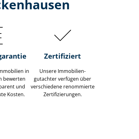
ockenhausen
garantie
Zertifiziert
mmobilien in
Unsere Immobilien­
n bewerten
gutachter verfügen über
sparent und
verschiedene renommierte
kte Kosten.
Zer­ti­fi­zie­run­gen.