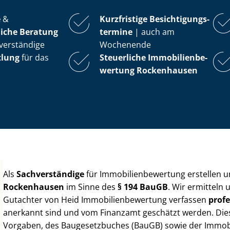
e
&
Kurzfristige Be­sich­ti­gungs­
iche Beratung
ter­mi­ne
| auch am
verständige
Wochenende
tlung
für das
Steuerliche Im­mo­bi­li­en­be­
wer­tung
Rockenhausen
Als
Sachverständige
für Im­mo­bi­li­en­be­wer­tung erstellen
Rockenhausen
im Sinne des
§ 194 BauGB
. Wir ermitteln
Gutachter von Heid Im­mo­bi­li­en­be­wer­tung verfassen
profe
anerkannt sind und vom Finanzamt geschätzt werden. Diese 
Vorgaben, des Baugesetzbuches (BauGB) sowie der Im­mo­bi­l