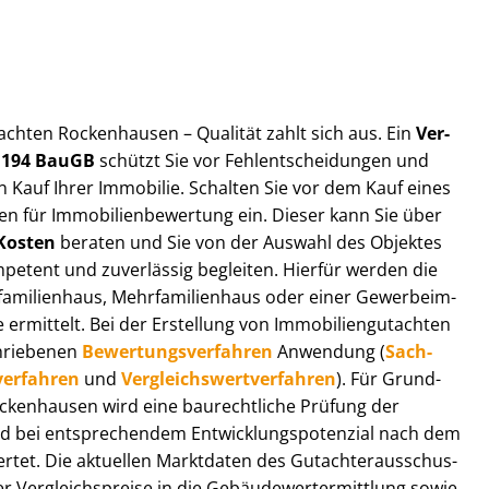
ut­ach­ten Rockenhausen – Qualität zahlt sich aus. Ein
Ver­
§ 194 BauGB
schützt Sie vor Fehl­ent­schei­dun­gen und
 Kauf Ihrer Immobilie. Schalten Sie vor dem Kauf eines
n für Im­mo­bi­li­en­be­wer­tung ein. Dieser kann Sie über
Kosten
beraten und Sie von der Auswahl des Objektes
ompetent und zuverlässig begleiten. Hierfür werden die
ilienhaus, Mehr­fa­mi­li­en­haus oder einer Ge­wer­be­im­
rmittelt. Bei der Erstellung von Im­mo­bi­li­en­gut­ach­ten
hrie­be­nen
Be­wer­tungs­ver­fah­ren
Anwendung (
Sach­
ver­fah­ren
und
Ver­gleichs­wert­ver­fah­ren
). Für Grund­
 Rockenhausen wird eine baurechtliche Prüfung der
 bei entsprechendem Ent­wick­lungs­po­ten­zi­al nach dem
tet. Die aktuellen Marktdaten des Gut­ach­ter­aus­schus­
er­gleichs­prei­se in die Ge­bäu­de­wert­ermitt­lung sowie