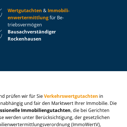
Wertgutachten
&
Im­mo­bi­li­
en­wert­ermitt­lung
für Be­
triebs­ver­mö­gen
Bau­sach­ver­stän­di­ger
Rockenhausen
 und prüfen wir für Sie
Ver­kehrs­wert­gut­ach­ten
in
 unabhängig und fair den Marktwert Ihrer Immobilie. Die
ssionelle Im­mo­bi­li­en­gut­ach­ten
, die bei Gerichten
werden unter Be­rück­sich­ti­gung, der gesetzlichen
i­en­wert­ermitt­lungs­ver­ord­nung (ImmoWertV),