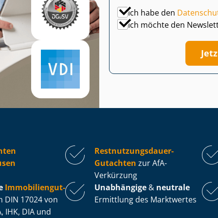
Ich habe den
Datenschu
Ich möchte den Newslet
Jet
hten
Rest­nut­zungs­dau­er-
usen
Gutachten
zur AfA-
Verkürzung
e
Im­mo­bi­li­en­gut­
Unabhängige
&
neutrale
 DIN 17024 von
Ermittlung des Marktwertes
, IHK, DIA und