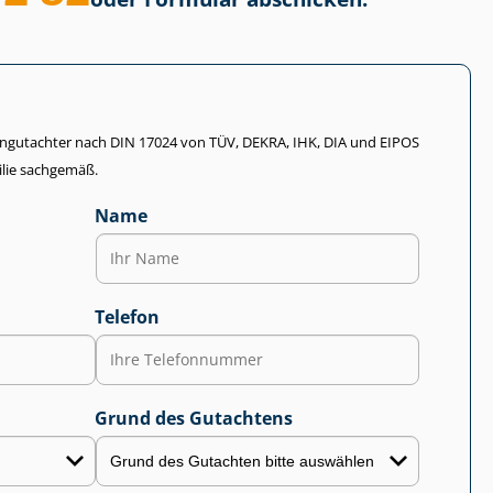
li­en­gut­ach­ter nach DIN 17024 von TÜV, DEKRA, IHK, DIA und EIPOS
lie sachgemäß.
Name
Telefon
Grund des Gutachtens