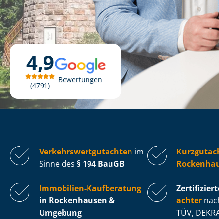
4,9
Bewertungen
4791
Ver­kehrs­wert­gut­ach­ten
im
Kurzgutac
Sinne des
§ 194 BauGB
Rockenha
Immobilien-Kaufberatung
Zertifiziert
in Rockenhausen &
ach­ter
nach
Umgebung
TÜV, DEKRA