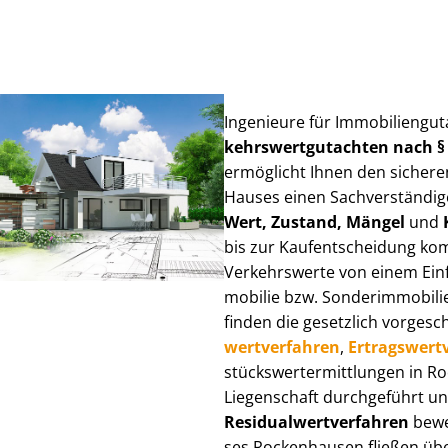
Ingenieure für Im­mo­bi­li­en­g
kehrs­wert­gut­ach­ten nach 
ermöglicht Ihnen den sicheren
Hauses einen Sach­ver­stän­di­ge
Wert, Zustand, Mängel
und
bis zur Kauf­ent­schei­dung k
Verkehrswerte von einem Einfam
mo­bi­lie bzw. Sonderimmobilie e
finden die gesetzlich vor­ge­sc
wert­ver­fah­ren
,
Er­trags­wert­
stücks­wert­ermitt­lun­gen in
Liegenschaft durchgeführt und
Re­si­du­al­wert­ver­fah­ren
bewer
ses Rockenhausen fließen über V