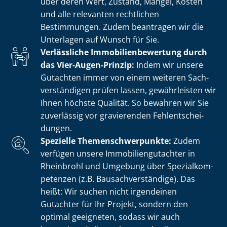
über deren Wert, Zustand, Mängel, Kosten
und alle relevanten rechtlichen
Bestimmungen. Zudem beantragen wir die
Unterlagen auf Wunsch für Sie.
Verlässliche Im­mo­bi­li­en­be­wer­tung durch
das Vier-Augen-Prinzip:
Indem wir unsere
Gutachten immer von einem weiteren Sach­
ver­stän­di­gen prüfen lassen, gewährleisten wir
Ihnen höchste Qualität. So bewahren wir Sie
zuverlässig vor gravierenden Fehl­ent­schei­
dun­gen.
Spezielle The­men­schwer­punk­te:
Zudem
verfügen unsere Im­mo­bi­li­en­gut­ach­ter in
Rheinbrohl und Umgebung über Spe­zi­al­kom­
pe­ten­zen (z.B. Bau­sach­ver­stän­di­ge). Das
heißt: Wir suchen nicht irgendeinen
Gutachter für Ihr Projekt, sondern den
optimal geeigneten, sodass wir auch