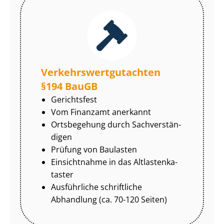
Ver­kehrs­wert­gut­ach­ten
§194 BauGB
Gerichtsfest
Vom Finanzamt anerkannt
Ortsbegehung durch Sach­ver­stän­
di­gen
Prüfung von Baulasten
Einsichtnahme in das Alt­las­ten­ka­
tas­ter
Ausführliche schriftliche
Abhandlung (ca. 70-120 Seiten)