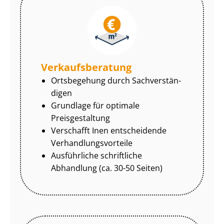
Ver­kaufs­be­ra­tung
Ortsbegehung durch Sach­ver­stän­
di­gen
Grundlage für optimale
Preisgestaltung
Verschafft Inen entscheidende
Ver­hand­lungs­vor­tei­le
Ausführliche schriftliche
Abhandlung (ca. 30-50 Seiten)