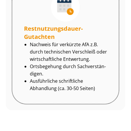
Rest­nut­zungs­dau­er-
Gutachten
Nachweis für verkürzte AfA z.B.
durch technischen Verschleiß oder
wirtschaftliche Entwertung.
Ortsbegehung durch Sach­ver­stän­
di­gen.
Ausführliche schriftliche
Abhandlung (ca. 30-50 Seiten)