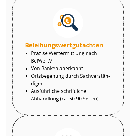
Be­lei­hungs­wert­gut­ach­ten
Präzise Wertermittlung nach
BelWertV
Von Banken anerkannt
Ortsbegehung durch Sach­ver­stän­
di­gen
Ausführliche schriftliche
Abhandlung (ca. 60-90 Seiten)