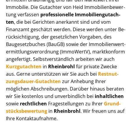
Immobilie. Die Gutachter von Heid Im­mo­bi­li­en­be­wer­
tung verfassen
professionelle Im­mo­bi­li­en­gut­ach­
ten
, die bei Gerichten anerkannt sind und vom
Finanzamt geschätzt werden. Diese werden unter Be­
rück­sich­ti­gung, der gesetzlichen Vorgaben, des
Baugesetzbuches (BauGB) sowie der Im­mo­bi­li­en­wert­
ermitt­lungs­ver­ord­nung (ImmoWertV), marktkonform
angefertigt. Selbst­ver­ständ­lich arbeiten wir auch
Kurzgutachten
in
Rheinbrohl
für private Zwecke
aus. Gerne unterstützen wir Sie auch bei
Rest­nut­
zungs­dau­er-Gutachten
zur Anhebung Ihrer
möglichen Abschreibungen. Darüber hinaus beraten
wir Sie kostenlos und unverbindlich bei
inhaltlichen
sowie
rechtlichen
Fragestellungen zu Ihrer
Grund­
stücks­be­wer­tung
in
Rheinbrohl
. Wir freuen uns auf
Ihre Kontaktaufnahme.