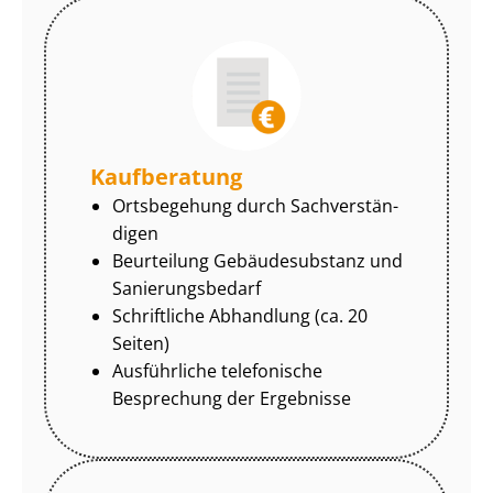
Kaufberatung
Ortsbegehung durch Sach­ver­stän­
di­gen
Beurteilung Gebäudesubstanz und
Sa­nie­rungs­be­darf
Schriftliche Abhandlung (ca. 20
Seiten)
Ausführliche telefonische
Besprechung der Ergebnisse