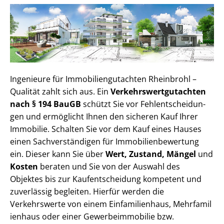
Ingenieure für Im­mo­bi­li­en­gut­ach­ten Rheinbrohl –
Qualität zahlt sich aus. Ein
Ver­kehrs­wert­gut­ach­ten
nach § 194 BauGB
schützt Sie vor Fehl­ent­schei­dun­
gen und ermöglicht Ihnen den sicheren Kauf Ihrer
Immobilie. Schalten Sie vor dem Kauf eines Hauses
einen Sach­ver­stän­di­gen für Im­mo­bi­li­en­be­wer­tung
ein. Dieser kann Sie über
Wert, Zustand, Mängel
und
Kosten
beraten und Sie von der Auswahl des
Objektes bis zur Kauf­ent­schei­dung kompetent und
zuverlässig begleiten. Hierfür werden die
Verkehrswerte von einem Einfamilienhaus, Mehr­fa­mi­l
i­en­haus oder einer Ge­wer­be­im­mo­bi­lie bzw.