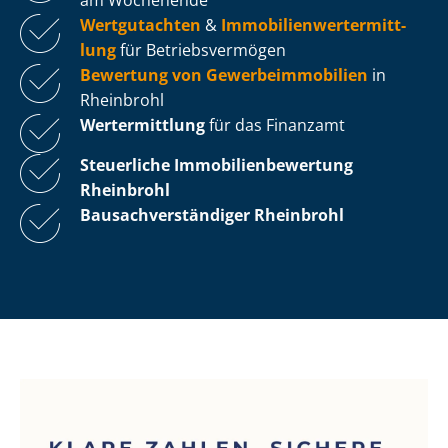
Wertgutachten
&
Im­mo­bi­li­en­wert­ermitt­
lung
für Be­triebs­ver­mö­gen
Bewertung von Ge­wer­be­im­mo­bi­li­en
in
Rheinbrohl
Wertermittlung
für das Finanzamt
Steuerliche Im­mo­bi­li­en­be­wer­tung
Rheinbrohl
Bau­sach­ver­stän­di­ger Rheinbrohl