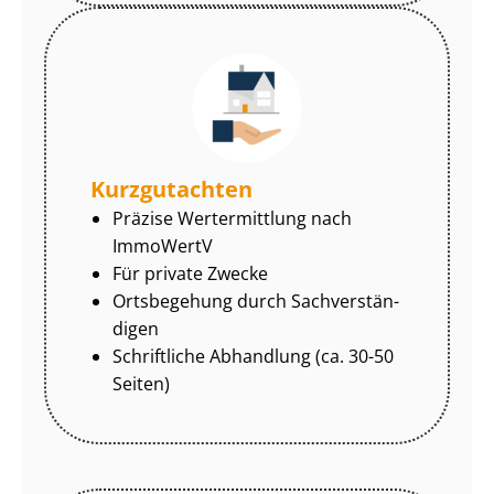
Kurzgutachten
Präzise Wertermittlung nach
ImmoWertV
Für private Zwecke
Ortsbegehung durch Sach­ver­stän­
di­gen
Schriftliche Abhandlung (ca. 30-50
Seiten)