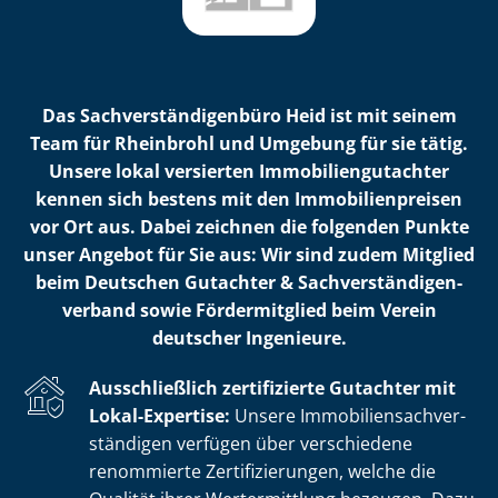
Das Sach­ver­stän­di­gen­bü­ro Heid ist mit seinem
Team für Rheinbrohl und Umgebung für sie tätig.
Unsere lokal versierten Im­mo­bi­li­en­gut­ach­ter
kennen sich bestens mit den Im­mo­bi­li­en­prei­sen
vor Ort aus. Dabei zeichnen die folgenden Punkte
unser Angebot für Sie aus: Wir sind zudem Mitglied
beim Deutschen Gutachter & Sach­ver­stän­di­gen­
ver­band sowie Fördermitglied beim Verein
deutscher Ingenieure.
Ausschließlich zertifizierte Gutachter mit
Lokal-Expertise:
Unsere Im­mo­bi­li­en­sach­ver­
stän­di­gen verfügen über verschiedene
renommierte Zer­ti­fi­zie­run­gen, welche die