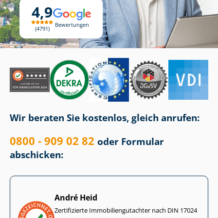
4,9
Bewertungen
4791
Wir beraten Sie kostenlos, gleich anrufen:
0800 - 909 02 82
oder Formular
abschicken:
André Heid
Zertifizierte Im­mo­bi­li­en­gut­ach­ter nach DIN 17024