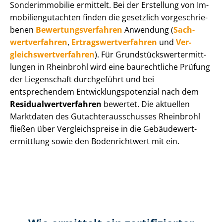
Sonderimmobilie ermittelt. Bei der Erstellung von Im­
mo­bi­li­en­gut­ach­ten finden die gesetzlich vor­ge­schrie­
be­nen
Be­wer­tungs­ver­fah­ren
Anwendung (
Sach­
wert­ver­fah­ren
,
Er­trags­wert­ver­fah­ren
und
Ver­
gleichs­wert­ver­fah­ren
). Für Grund­stücks­wert­ermitt­
lun­gen in Rheinbrohl wird eine baurechtliche Prüfung
der Liegenschaft durchgeführt und bei
entsprechendem Ent­wick­lungs­po­ten­zi­al nach dem
Re­si­du­al­wert­ver­fah­ren
bewertet. Die aktuellen
Marktdaten des Gut­ach­ter­aus­schus­ses Rheinbrohl
fließen über Ver­gleichs­prei­se in die Ge­bäu­de­wert­
ermitt­lung sowie den Bodenrichtwert mit ein.