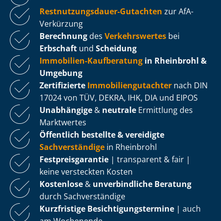
Rest­nut­zungs­dau­er-Gutachten
zur AfA-
Verkürzung
Berechnung
des
Verkehrswertes
bei
Erbschaft
und
Scheidung
Immobilien-Kaufberatung
in Rheinbrohl &
Umgebung
Zertifizierte
Im­mo­bi­li­en­gut­ach­ter
nach DIN
17024 von TÜV, DEKRA, IHK, DIA und EIPOS
Unabhängige
&
neutrale
Ermittlung des
Marktwertes
Öffentlich bestellte & vereidigte
Sachverständige
in Rheinbrohl
Fest­preis­ga­ran­tie
| transparent & fair |
keine versteckten Kosten
Kostenlose
&
unverbindliche Beratung
durch Sachverständige
Kurzfristige Be­sich­ti­gungs­ter­mi­ne
| auch
am Wochenende