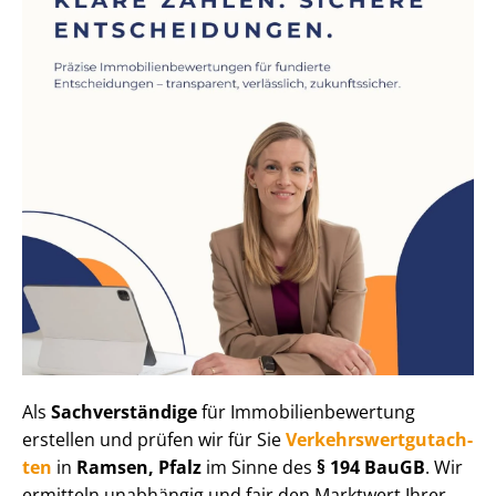
Als
Sachverständige
für Im­mo­bi­li­en­be­wer­tung
erstellen und prüfen wir für Sie
Ver­kehrs­wert­gut­ach­
ten
in
Ramsen, Pfalz
im Sinne des
§ 194 BauGB
. Wir
ermitteln unabhängig und fair den Marktwert Ihrer