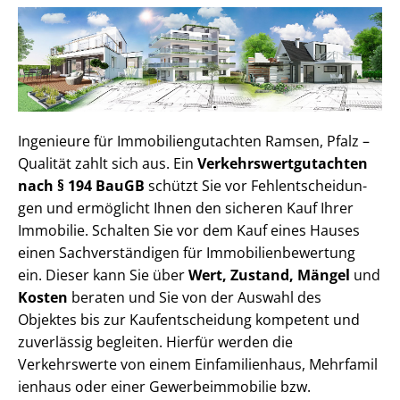
Ingenieure für Im­mo­bi­li­en­gut­ach­ten Ramsen, Pfalz –
Qualität zahlt sich aus. Ein
Ver­kehrs­wert­gut­ach­ten
nach § 194 BauGB
schützt Sie vor Fehl­ent­schei­dun­
gen und ermöglicht Ihnen den sicheren Kauf Ihrer
Immobilie. Schalten Sie vor dem Kauf eines Hauses
einen Sach­ver­stän­di­gen für Im­mo­bi­li­en­be­wer­tung
ein. Dieser kann Sie über
Wert, Zustand, Mängel
und
Kosten
beraten und Sie von der Auswahl des
Objektes bis zur Kauf­ent­schei­dung kompetent und
zuverlässig begleiten. Hierfür werden die
Verkehrswerte von einem Einfamilienhaus, Mehr­fa­mi­l
i­en­haus oder einer Ge­wer­be­im­mo­bi­lie bzw.