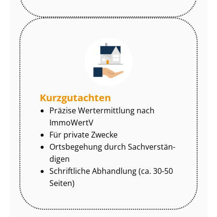
Kurzgutachten
Präzise Wertermittlung nach
ImmoWertV
Für private Zwecke
Ortsbegehung durch Sach­ver­stän­
di­gen
Schriftliche Abhandlung (ca. 30-50
Seiten)