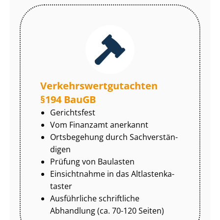
Ver­kehrs­wert­gut­ach­ten
§194 BauGB
Gerichtsfest
Vom Finanzamt anerkannt
Ortsbegehung durch Sach­ver­stän­
di­gen
Prüfung von Baulasten
Einsichtnahme in das Alt­las­ten­ka­
tas­ter
Ausführliche schriftliche
Abhandlung (ca. 70-120 Seiten)