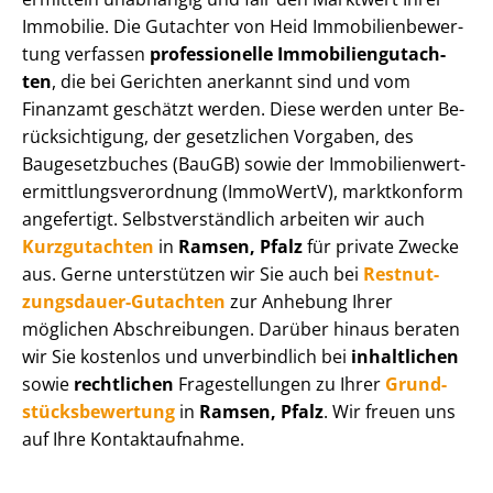
Immobilie. Die Gutachter von Heid Im­mo­bi­li­en­be­wer­
tung verfassen
professionelle Im­mo­bi­li­en­gut­ach­
ten
, die bei Gerichten anerkannt sind und vom
Finanzamt geschätzt werden. Diese werden unter Be­
rück­sich­ti­gung, der gesetzlichen Vorgaben, des
Baugesetzbuches (BauGB) sowie der Im­mo­bi­li­en­wert­
ermitt­lungs­ver­ord­nung (ImmoWertV), marktkonform
angefertigt. Selbst­ver­ständ­lich arbeiten wir auch
Kurzgutachten
in
Ramsen, Pfalz
für private Zwecke
aus. Gerne unterstützen wir Sie auch bei
Rest­nut­
zungs­dau­er-Gutachten
zur Anhebung Ihrer
möglichen Abschreibungen. Darüber hinaus beraten
wir Sie kostenlos und unverbindlich bei
inhaltlichen
sowie
rechtlichen
Fragestellungen zu Ihrer
Grund­
stücks­be­wer­tung
in
Ramsen, Pfalz
. Wir freuen uns
auf Ihre Kontaktaufnahme.