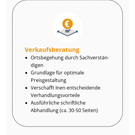
Ver­kaufs­be­ra­tung
Ortsbegehung durch Sach­ver­stän­
di­gen
Grundlage für optimale
Preisgestaltung
Verschafft Inen entscheidende
Ver­hand­lungs­vor­tei­le
Ausführliche schriftliche
Abhandlung (ca. 30-50 Seiten)