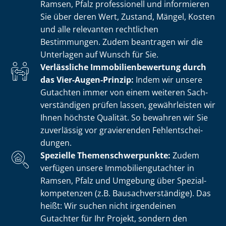
Ramsen, Pfalz professionell und informieren
Sie über deren Wert, Zustand, Mängel, Kosten
und alle relevanten rechtlichen
Bestimmungen. Zudem beantragen wir die
Unterlagen auf Wunsch für Sie.
Verlässliche Im­mo­bi­li­en­be­wer­tung durch
das Vier-Augen-Prinzip:
Indem wir unsere
Gutachten immer von einem weiteren Sach­
ver­stän­di­gen prüfen lassen, gewährleisten wir
Ihnen höchste Qualität. So bewahren wir Sie
zuverlässig vor gravierenden Fehl­ent­schei­
dun­gen.
Spezielle The­men­schwer­punk­te:
Zudem
verfügen unsere Im­mo­bi­li­en­gut­ach­ter in
Ramsen, Pfalz und Umgebung über Spe­zi­al­
kom­pe­ten­zen (z.B. Bau­sach­ver­stän­di­ge). Das
heißt: Wir suchen nicht irgendeinen
Gutachter für Ihr Projekt, sondern den