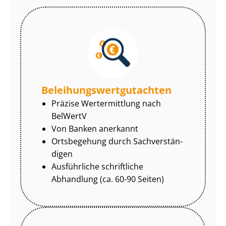
Be­lei­hungs­wert­gut­ach­ten
Präzise Wertermittlung nach
BelWertV
Von Banken anerkannt
Ortsbegehung durch Sach­ver­stän­
di­gen
Ausführliche schriftliche
Abhandlung (ca. 60-90 Seiten)