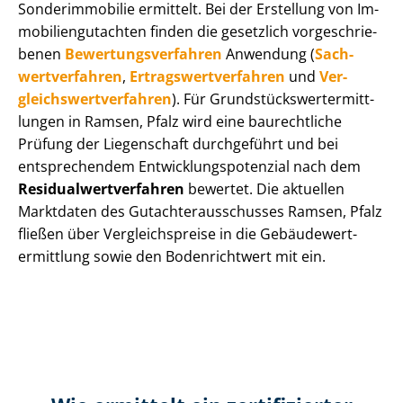
Sonderimmobilie ermittelt. Bei der Erstellung von Im­
mo­bi­li­en­gut­ach­ten finden die gesetzlich vor­ge­schrie­
be­nen
Be­wer­tungs­ver­fah­ren
Anwendung (
Sach­
wert­ver­fah­ren
,
Er­trags­wert­ver­fah­ren
und
Ver­
gleichs­wert­ver­fah­ren
). Für Grund­stücks­wert­ermitt­
lun­gen in Ramsen, Pfalz wird eine baurechtliche
Prüfung der Liegenschaft durchgeführt und bei
entsprechendem Ent­wick­lungs­po­ten­zi­al nach dem
Re­si­du­al­wert­ver­fah­ren
bewertet. Die aktuellen
Marktdaten des Gut­ach­ter­aus­schus­ses Ramsen, Pfalz
fließen über Ver­gleichs­prei­se in die Ge­bäu­de­wert­
ermitt­lung sowie den Bodenrichtwert mit ein.