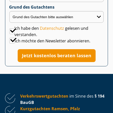
Grund des Gutachtens
Ich habe den
Datenschutz
gelesen und
verstanden.
Ich möchte den Newsletter abonnieren.
Jetzt kostenlos beraten lassen
Ver­kehrs­wert­gut­ach­ten
im Sinne des
§ 194
BauGB
Kurzgutachten Ramsen, Pfalz