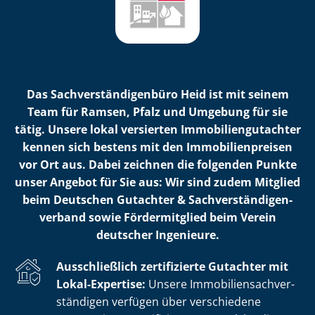
Das Sach­ver­stän­di­gen­bü­ro Heid ist mit seinem
Team für Ramsen, Pfalz und Umgebung für sie
tätig. Unsere lokal versierten Im­mo­bi­li­en­gut­ach­ter
kennen sich bestens mit den Im­mo­bi­li­en­prei­sen
vor Ort aus. Dabei zeichnen die folgenden Punkte
unser Angebot für Sie aus: Wir sind zudem Mitglied
beim Deutschen Gutachter & Sach­ver­stän­di­gen­
ver­band sowie Fördermitglied beim Verein
deutscher Ingenieure.
Ausschließlich zertifizierte Gutachter mit
Lokal-Expertise:
Unsere Im­mo­bi­li­en­sach­ver­
stän­di­gen verfügen über verschiedene