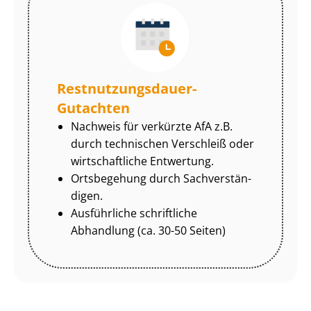
Rest­nut­zungs­dau­er-
Gutachten
Nachweis für verkürzte AfA z.B.
durch technischen Verschleiß oder
wirtschaftliche Entwertung.
Ortsbegehung durch Sach­ver­stän­
di­gen.
Ausführliche schriftliche
Abhandlung (ca. 30-50 Seiten)