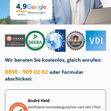
4,9
Bewertungen
4791
Wir beraten Sie kostenlos, gleich anrufen:
0800 - 909 02 82
oder Formular
abschicken:
André Heid
Zertifizierte Im­mo­bi­li­en­gut­ach­ter nach DIN 17024