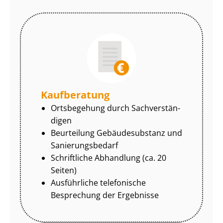
Kaufberatung
Ortsbegehung durch Sach­ver­stän­
di­gen
Beurteilung Gebäudesubstanz und
Sa­nie­rungs­be­darf
Schriftliche Abhandlung (ca. 20
Seiten)
Ausführliche telefonische
Besprechung der Ergebnisse