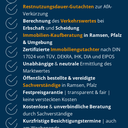
Rest­nut­zungs­dau­er-Gutachten
zur AfA-
Verkürzung
Berechnung
des
Verkehrswertes
bei
Erbschaft
und
Scheidung
Immobilien-Kaufberatung
in Ramsen, Pfalz
& Umgebung
Zertifizierte
Im­mo­bi­li­en­gut­ach­ter
nach DIN
17024 von TÜV, DEKRA, IHK, DIA und EIPOS
Unabhängige
&
neutrale
Ermittlung des
Marktwertes
Öffentlich bestellte & vereidigte
Sachverständige
in Ramsen, Pfalz
Fest­preis­ga­ran­tie
| transparent & fair |
keine versteckten Kosten
Kostenlose
&
unverbindliche Beratung
durch Sachverständige
Kurzfristige Be­sich­ti­gungs­ter­mi­ne
| auch
am Wochenende