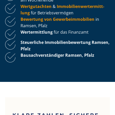
Wertgutachten
&
Im­mo­bi­li­en­wert­ermitt­
lung
für Be­triebs­ver­mö­gen
Bewertung von Ge­wer­be­im­mo­bi­li­en
in
Ramsen, Pfalz
Wertermittlung
für das Finanzamt
Steuerliche Im­mo­bi­li­en­be­wer­tung
Ramsen,
Pfalz
Bau­sach­ver­stän­di­ger Ramsen, Pfalz