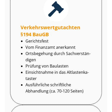
Ver­kehrs­wert­gut­ach­ten
§194 BauGB
Gerichtsfest
Vom Finanzamt anerkannt
Ortsbegehung durch Sach­ver­stän­
di­gen
Prüfung von Baulasten
Einsichtnahme in das Alt­las­ten­ka­
tas­ter
Ausführliche schriftliche
Abhandlung (ca. 70-120 Seiten)