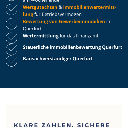
Wertgutachten
&
Im­mo­bi­li­en­wert­ermitt­
lung
für Be­triebs­ver­mö­gen
Bewertung von Ge­wer­be­im­mo­bi­li­en
in
Querfurt
Wertermittlung
für das Finanzamt
Steuerliche Im­mo­bi­li­en­be­wer­tung
Querfurt
Bau­sach­ver­stän­di­ger Querfurt