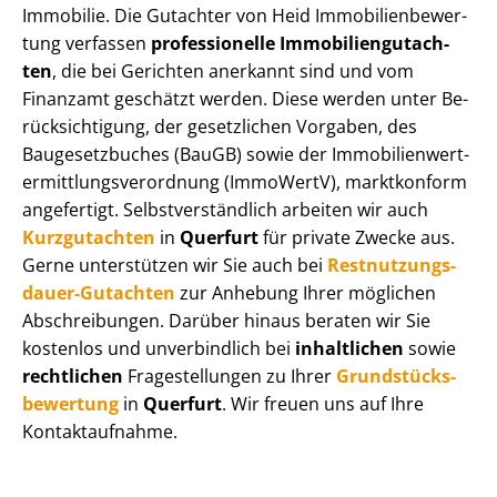
Immobilie. Die Gutachter von Heid Im­mo­bi­li­en­be­wer­
tung verfassen
professionelle Im­mo­bi­li­en­gut­ach­
ten
, die bei Gerichten anerkannt sind und vom
Finanzamt geschätzt werden. Diese werden unter Be­
rück­sich­ti­gung, der gesetzlichen Vorgaben, des
Baugesetzbuches (BauGB) sowie der Im­mo­bi­li­en­wert­
ermitt­lungs­ver­ord­nung (ImmoWertV), marktkonform
angefertigt. Selbst­ver­ständ­lich arbeiten wir auch
Kurzgutachten
in
Querfurt
für private Zwecke aus.
Gerne unterstützen wir Sie auch bei
Rest­nut­zungs­
dau­er-Gutachten
zur Anhebung Ihrer möglichen
Abschreibungen. Darüber hinaus beraten wir Sie
kostenlos und unverbindlich bei
inhaltlichen
sowie
rechtlichen
Fragestellungen zu Ihrer
Grund­stücks­
be­wer­tung
in
Querfurt
. Wir freuen uns auf Ihre
Kontaktaufnahme.