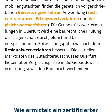
Sonderimmobilie ermittelt. Bei der Erstellung von Im­
mo­bi­li­en­gut­ach­ten finden die gesetzlich vor­ge­schrie­
be­nen
Be­wer­tungs­ver­fah­ren
Anwendung (
Sach­
wert­ver­fah­ren
,
Er­trags­wert­ver­fah­ren
und
Ver­
gleichs­wert­ver­fah­ren
). Für Grund­stücks­wert­ermitt­
lun­gen in Querfurt wird eine baurechtliche Prüfung
der Liegenschaft durchgeführt und bei
entsprechendem Ent­wick­lungs­po­ten­zi­al nach dem
Re­si­du­al­wert­ver­fah­ren
bewertet. Die aktuellen
Marktdaten des Gut­ach­ter­aus­schus­ses Querfurt
fließen über Ver­gleichs­prei­se in die Ge­bäu­de­wert­
ermitt­lung sowie den Bodenrichtwert mit ein.
Wie ermittelt ein zertifizierter