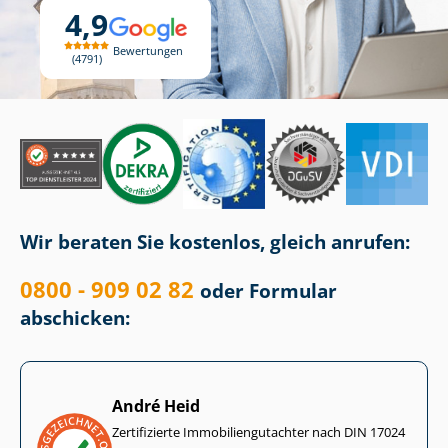
4,9
Bewertungen
4791
Wir beraten Sie kostenlos, gleich anrufen:
0800 - 909 02 82
oder Formular
abschicken:
André Heid
Zertifizierte Im­mo­bi­li­en­gut­ach­ter nach DIN 17024