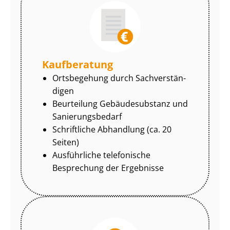
Kaufberatung
Ortsbegehung durch Sach­ver­stän­
di­gen
Beurteilung Gebäudesubstanz und
Sa­nie­rungs­be­darf
Schriftliche Abhandlung (ca. 20
Seiten)
Ausführliche telefonische
Besprechung der Ergebnisse