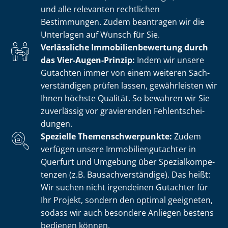
und alle relevanten rechtlichen
Bestimmungen. Zudem beantragen wir die
Unterlagen auf Wunsch für Sie.
Verlässliche Im­mo­bi­li­en­be­wer­tung durch
das Vier-Augen-Prinzip:
Indem wir unsere
Gutachten immer von einem weiteren Sach­
ver­stän­di­gen prüfen lassen, gewährleisten wir
Ihnen höchste Qualität. So bewahren wir Sie
zuverlässig vor gravierenden Fehl­ent­schei­
dun­gen.
Spezielle The­men­schwer­punk­te:
Zudem
verfügen unsere Im­mo­bi­li­en­gut­ach­ter in
Querfurt und Umgebung über Spe­zi­al­kom­pe­
ten­zen (z.B. Bau­sach­ver­stän­di­ge). Das heißt:
Wir suchen nicht irgendeinen Gutachter für
Ihr Projekt, sondern den optimal geeigneten,
sodass wir auch besondere Anliegen bestens
bedienen können.