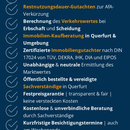
Rest­nut­zungs­dau­er-Gutachten
zur AfA-
Verkürzung
Berechnung
des
Verkehrswertes
bei
Erbschaft
und
Scheidung
Immobilien-Kaufberatung
in Querfurt &
Umgebung
Zertifizierte
Im­mo­bi­li­en­gut­ach­ter
nach DIN
17024 von TÜV, DEKRA, IHK, DIA und EIPOS
Unabhängige
&
neutrale
Ermittlung des
Marktwertes
Öffentlich bestellte & vereidigte
Sachverständige
in Querfurt
Fest­preis­ga­ran­tie
| transparent & fair |
keine versteckten Kosten
Kostenlose
&
unverbindliche Beratung
durch Sachverständige
Kurzfristige Be­sich­ti­gungs­ter­mi­ne
| auch
am Wochenende