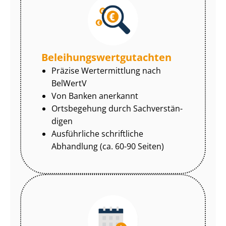
Be­lei­hungs­wert­gut­ach­ten
Präzise Wertermittlung nach
BelWertV
Von Banken anerkannt
Ortsbegehung durch Sach­ver­stän­
di­gen
Ausführliche schriftliche
Abhandlung (ca. 60-90 Seiten)