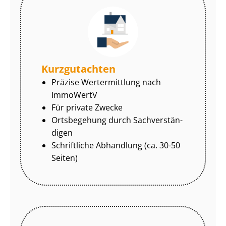
Kurzgutachten
Präzise Wertermittlung nach
ImmoWertV
Für private Zwecke
Ortsbegehung durch Sach­ver­stän­
di­gen
Schriftliche Abhandlung (ca. 30-50
Seiten)