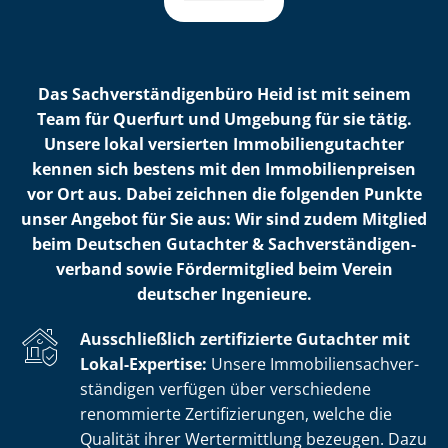
Das Sach­ver­stän­di­gen­bü­ro Heid ist mit seinem
Team für Querfurt und Umgebung für sie tätig.
Unsere lokal versierten Im­mo­bi­li­en­gut­ach­ter
kennen sich bestens mit den Im­mo­bi­li­en­prei­sen
vor Ort aus. Dabei zeichnen die folgenden Punkte
unser Angebot für Sie aus: Wir sind zudem Mitglied
beim Deutschen Gutachter & Sach­ver­stän­di­gen­
ver­band sowie Fördermitglied beim Verein
deutscher Ingenieure.
Ausschließlich zertifizierte Gutachter mit
Lokal-Expertise:
Unsere Im­mo­bi­li­en­sach­ver­
stän­di­gen verfügen über verschiedene
renommierte Zer­ti­fi­zie­run­gen, welche die
Qualität ihrer Wertermittlung bezeugen. Dazu