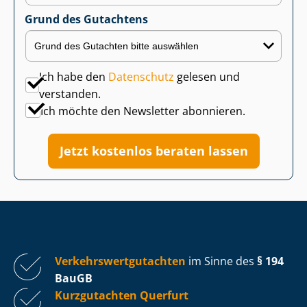
Grund des Gutachtens
Ich habe den
Datenschutz
gelesen und
verstanden.
Ich möchte den Newsletter abonnieren.
Jetzt kostenlos beraten lassen
Ver­kehrs­wert­gut­ach­ten
im Sinne des
§ 194
BauGB
Kurzgutachten Querfurt