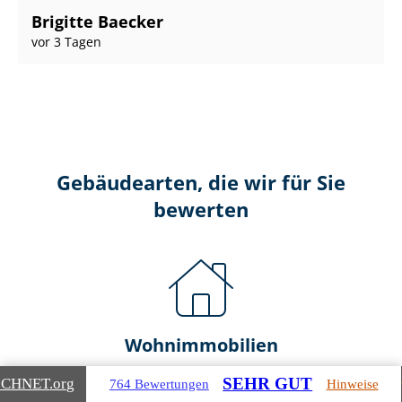
Brigitte Baecker
vor 3 Tagen
Gebäudearten, die wir für Sie
bewerten
Wohnimmobilien
SEHR GUT
ICHNET
.org
764 Bewertungen
Hinweise
Ein- und Zwei­fa­mi­li­en­häu­ser