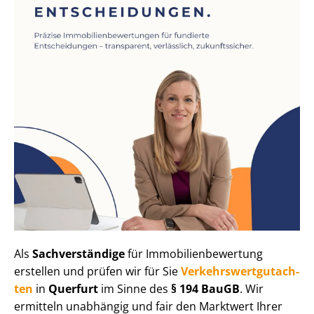
Als
Sachverständige
für Im­mo­bi­li­en­be­wer­tung
erstellen und prüfen wir für Sie
Ver­kehrs­wert­gut­ach­
ten
in
Querfurt
im Sinne des
§ 194 BauGB
. Wir
ermitteln unabhängig und fair den Marktwert Ihrer