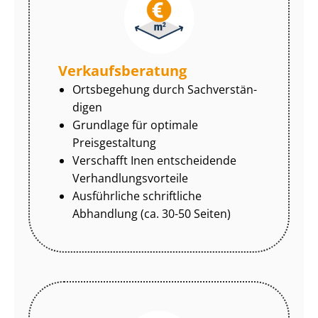
Ver­kaufs­be­ra­tung
Ortsbegehung durch Sach­ver­stän­
di­gen
Grundlage für optimale
Preisgestaltung
Verschafft Inen entscheidende
Ver­hand­lungs­vor­tei­le
Ausführliche schriftliche
Abhandlung (ca. 30-50 Seiten)