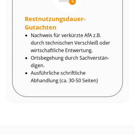
Rest­nut­zungs­dau­er-
Gutachten
Nachweis für verkürzte AfA z.B.
durch technischen Verschleiß oder
wirtschaftliche Entwertung.
Ortsbegehung durch Sach­ver­stän­
di­gen.
Ausführliche schriftliche
Abhandlung (ca. 30-50 Seiten)