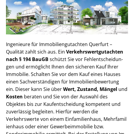
Ingenieure für Im­mo­bi­li­en­gut­ach­ten Querfurt –
Qualität zahlt sich aus. Ein
Ver­kehrs­wert­gut­ach­ten
nach § 194 BauGB
schützt Sie vor Fehl­ent­schei­dun­
gen und ermöglicht Ihnen den sicheren Kauf Ihrer
Immobilie. Schalten Sie vor dem Kauf eines Hauses
einen Sach­ver­stän­di­gen für Im­mo­bi­li­en­be­wer­tung
ein. Dieser kann Sie über
Wert, Zustand, Mängel
und
Kosten
beraten und Sie von der Auswahl des
Objektes bis zur Kauf­ent­schei­dung kompetent und
zuverlässig begleiten. Hierfür werden die
Verkehrswerte von einem Einfamilienhaus, Mehr­fa­mi­l
i­en­haus oder einer Ge­wer­be­im­mo­bi­lie bzw.