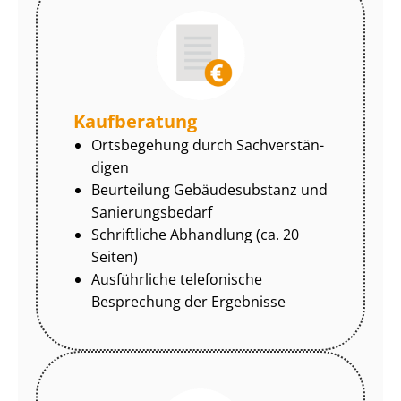
Kaufberatung
Ortsbegehung durch Sach­ver­stän­
di­gen
Beurteilung Gebäudesubstanz und
Sa­nie­rungs­be­darf
Schriftliche Abhandlung (ca. 20
Seiten)
Ausführliche telefonische
Besprechung der Ergebnisse