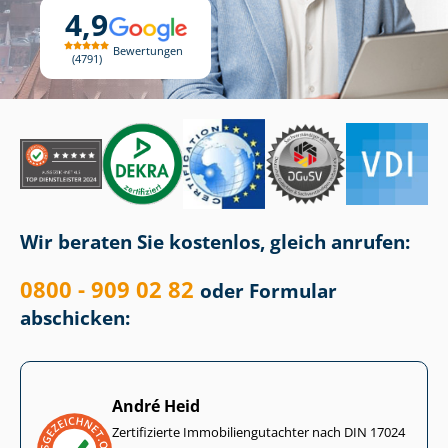
4,9
Bewertungen
4791
Wir beraten Sie kostenlos, gleich anrufen:
0800 - 909 02 82
oder Formular
abschicken:
André Heid
Zertifizierte Im­mo­bi­li­en­gut­ach­ter nach DIN 17024