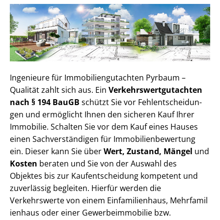
Ingenieure für Im­mo­bi­li­en­gut­ach­ten Pyrbaum –
Qualität zahlt sich aus. Ein
Ver­kehrs­wert­gut­ach­ten
nach § 194 BauGB
schützt Sie vor Fehl­ent­schei­dun­
gen und ermöglicht Ihnen den sicheren Kauf Ihrer
Immobilie. Schalten Sie vor dem Kauf eines Hauses
einen Sach­ver­stän­di­gen für Im­mo­bi­li­en­be­wer­tung
ein. Dieser kann Sie über
Wert, Zustand, Mängel
und
Kosten
beraten und Sie von der Auswahl des
Objektes bis zur Kauf­ent­schei­dung kompetent und
zuverlässig begleiten. Hierfür werden die
Verkehrswerte von einem Einfamilienhaus, Mehr­fa­mi­l
i­en­haus oder einer Ge­wer­be­im­mo­bi­lie bzw.