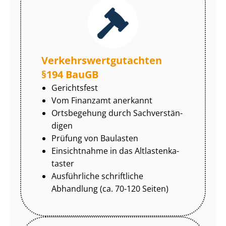
Ver­kehrs­wert­gut­ach­ten
§194 BauGB
Gerichtsfest
Vom Finanzamt anerkannt
Ortsbegehung durch Sach­ver­stän­
di­gen
Prüfung von Baulasten
Einsichtnahme in das Alt­las­ten­ka­
tas­ter
Ausführliche schriftliche
Abhandlung (ca. 70-120 Seiten)