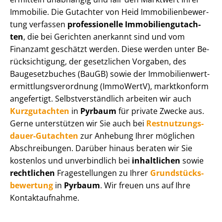
Immobilie. Die Gutachter von Heid Im­mo­bi­li­en­be­wer­
tung verfassen
professionelle Im­mo­bi­li­en­gut­ach­
ten
, die bei Gerichten anerkannt sind und vom
Finanzamt geschätzt werden. Diese werden unter Be­
rück­sich­ti­gung, der gesetzlichen Vorgaben, des
Baugesetzbuches (BauGB) sowie der Im­mo­bi­li­en­wert­
ermitt­lungs­ver­ord­nung (ImmoWertV), marktkonform
angefertigt. Selbst­ver­ständ­lich arbeiten wir auch
Kurzgutachten
in
Pyrbaum
für private Zwecke aus.
Gerne unterstützen wir Sie auch bei
Rest­nut­zungs­
dau­er-Gutachten
zur Anhebung Ihrer möglichen
Abschreibungen. Darüber hinaus beraten wir Sie
kostenlos und unverbindlich bei
inhaltlichen
sowie
rechtlichen
Fragestellungen zu Ihrer
Grund­stücks­
be­wer­tung
in
Pyrbaum
. Wir freuen uns auf Ihre
Kontaktaufnahme.