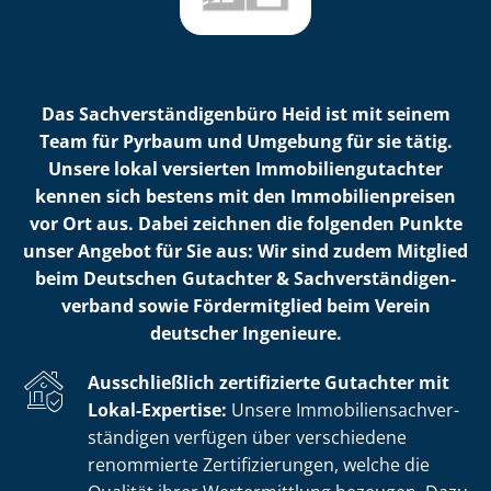
Das Sach­ver­stän­di­gen­bü­ro Heid ist mit seinem
Team für Pyrbaum und Umgebung für sie tätig.
Unsere lokal versierten Im­mo­bi­li­en­gut­ach­ter
kennen sich bestens mit den Im­mo­bi­li­en­prei­sen
vor Ort aus. Dabei zeichnen die folgenden Punkte
unser Angebot für Sie aus: Wir sind zudem Mitglied
beim Deutschen Gutachter & Sach­ver­stän­di­gen­
ver­band sowie Fördermitglied beim Verein
deutscher Ingenieure.
Ausschließlich zertifizierte Gutachter mit
Lokal-Expertise:
Unsere Im­mo­bi­li­en­sach­ver­
stän­di­gen verfügen über verschiedene
renommierte Zer­ti­fi­zie­run­gen, welche die