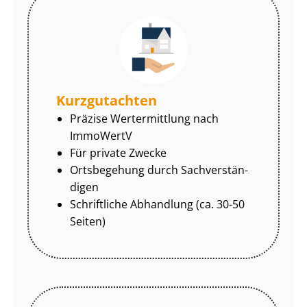
Kurzgutachten
Präzise Wertermittlung nach
ImmoWertV
Für private Zwecke
Ortsbegehung durch Sach­ver­stän­
di­gen
Schriftliche Abhandlung (ca. 30-50
Seiten)