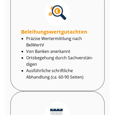
Be­lei­hungs­wert­gut­ach­ten
Präzise Wertermittlung nach
BelWertV
Von Banken anerkannt
Ortsbegehung durch Sach­ver­stän­
di­gen
Ausführliche schriftliche
Abhandlung (ca. 60-90 Seiten)