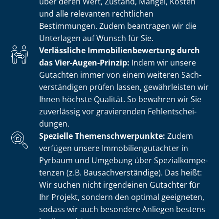
über deren Wert, Zustand, Mängel, Kosten
und alle relevanten rechtlichen
Bestimmungen. Zudem beantragen wir die
Unterlagen auf Wunsch für Sie.
Verlässliche Im­mo­bi­li­en­be­wer­tung durch
das Vier-Augen-Prinzip:
Indem wir unsere
Gutachten immer von einem weiteren Sach­
ver­stän­di­gen prüfen lassen, gewährleisten wir
Ihnen höchste Qualität. So bewahren wir Sie
zuverlässig vor gravierenden Fehl­ent­schei­
dun­gen.
Spezielle The­men­schwer­punk­te:
Zudem
verfügen unsere Im­mo­bi­li­en­gut­ach­ter in
Pyrbaum und Umgebung über Spe­zi­al­kom­pe­
ten­zen (z.B. Bau­sach­ver­stän­di­ge). Das heißt:
Wir suchen nicht irgendeinen Gutachter für
Ihr Projekt, sondern den optimal geeigneten,
sodass wir auch besondere Anliegen bestens