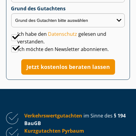
Grund des Gutachtens
Ich habe den
Datenschutz
gelesen und
verstanden.
Ich möchte den Newsletter abonnieren.
Jetzt kostenlos beraten lassen
Ver­kehrs­wert­gut­ach­ten
im Sinne des
§ 194
BauGB
Kurzgutachten Pyrbaum