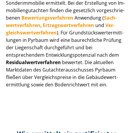
Sonderimmobilie ermittelt. Bei der Erstellung von Im­
mo­bi­li­en­gut­ach­ten finden die gesetzlich vor­ge­schrie­
be­nen
Be­wer­tungs­ver­fah­ren
Anwendung (
Sach­
wert­ver­fah­ren
,
Er­trags­wert­ver­fah­ren
und
Ver­
gleichs­wert­ver­fah­ren
). Für Grund­stücks­wert­ermitt­
lun­gen in Pyrbaum wird eine baurechtliche Prüfung
der Liegenschaft durchgeführt und bei
entsprechendem Ent­wick­lungs­po­ten­zi­al nach dem
Re­si­du­al­wert­ver­fah­ren
bewertet. Die aktuellen
Marktdaten des Gut­ach­ter­aus­schus­ses Pyrbaum
fließen über Ver­gleichs­prei­se in die Ge­bäu­de­wert­
ermitt­lung sowie den Bodenrichtwert mit ein.