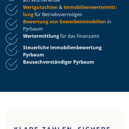
Wertgutachten
&
Im­mo­bi­li­en­wert­ermitt­
lung
für Be­triebs­ver­mö­gen
Bewertung von Ge­wer­be­im­mo­bi­li­en
in
Pyrbaum
Wertermittlung
für das Finanzamt
Steuerliche Im­mo­bi­li­en­be­wer­tung
Pyrbaum
Bau­sach­ver­stän­di­ger Pyrbaum