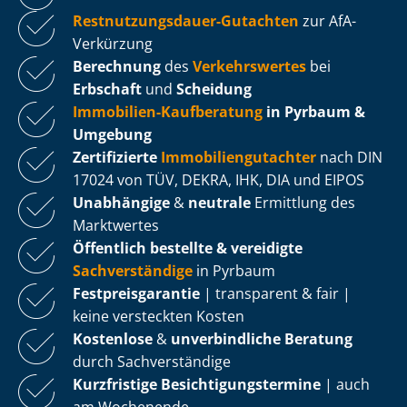
Rest­nut­zungs­dau­er-Gutachten
zur AfA-
Verkürzung
Berechnung
des
Verkehrswertes
bei
Erbschaft
und
Scheidung
Immobilien-Kaufberatung
in Pyrbaum &
Umgebung
Zertifizierte
Im­mo­bi­li­en­gut­ach­ter
nach DIN
17024 von TÜV, DEKRA, IHK, DIA und EIPOS
Unabhängige
&
neutrale
Ermittlung des
Marktwertes
Öffentlich bestellte & vereidigte
Sachverständige
in Pyrbaum
Fest­preis­ga­ran­tie
| transparent & fair |
keine versteckten Kosten
Kostenlose
&
unverbindliche Beratung
durch Sachverständige
Kurzfristige Be­sich­ti­gungs­ter­mi­ne
| auch
am Wochenende