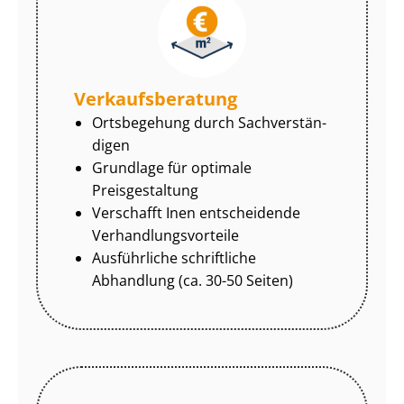
Ver­kaufs­be­ra­tung
Ortsbegehung durch Sach­ver­stän­
di­gen
Grundlage für optimale
Preisgestaltung
Verschafft Inen entscheidende
Ver­hand­lungs­vor­tei­le
Ausführliche schriftliche
Abhandlung (ca. 30-50 Seiten)