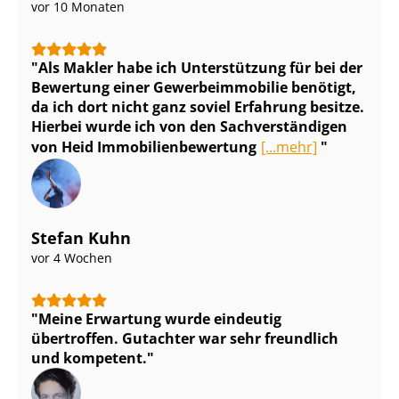
vor 10 Monaten
Als Makler habe ich Unterstützung für bei der
Bewertung einer Ge­wer­be­im­mo­bi­lie benötigt,
da ich dort nicht ganz soviel Erfahrung besitze.
Hierbei wurde ich von den Sach­ver­stän­di­gen
von Heid Im­mo­bi­li­en­be­wer­tung
[...mehr]
Stefan Kuhn
vor 4 Wochen
Meine Erwartung wurde eindeutig
übertroffen. Gutachter war sehr freundlich
und kompetent.