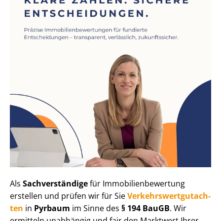
Als
Sachverständige
für Im­mo­bi­li­en­be­wer­tung
erstellen und prüfen wir für Sie
Ver­kehrs­wert­gut­ach­
ten
in
Pyrbaum
im Sinne des
§ 194 BauGB
. Wir
ermitteln unabhängig und fair den Marktwert Ihrer