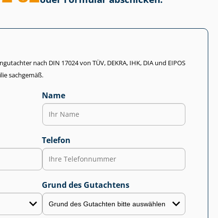
li­en­gut­ach­ter nach DIN 17024 von TÜV, DEKRA, IHK, DIA und EIPOS
lie sachgemäß.
Name
Telefon
Grund des Gutachtens