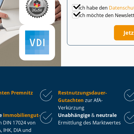
Ich habe den
Datenschu
Ich möchte den Newslet
Jet
hten Premnitz
Rest­nut­zungs­dau­er-
Gutachten
zur AfA-
Verkürzung
e
Im­mo­bi­li­en­gut­
Unabhängige
&
neutrale
 DIN 17024 von
Ermittlung des Marktwertes
, IHK, DIA und