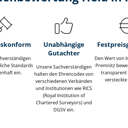
s­konform
Unabhängige
Festpreis​
Gutachter
­ver­stän­di­gen
Den Wert von I
liche Standards
Premnitz bewer
Unsere Sach­ver­stän­di­gen
nhaft ein.
transparent
halten den Ehrencodex von
versteckte
verschiedenen Verbänden
und Institutionen wie RICS
(Royal Institution of
Chartered Surveyors) und
DGSV ein.