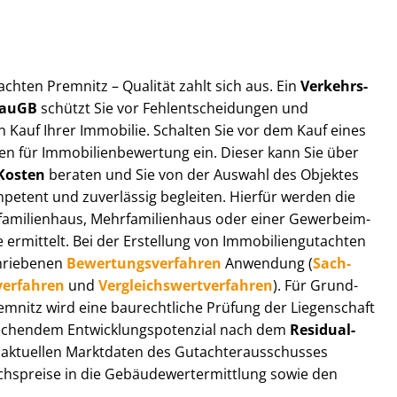
t­ach­ten Premnitz – Qualität zahlt sich aus. Ein
Ver­kehrs­
 BauGB
schützt Sie vor Fehl­ent­schei­dun­gen und
 Kauf Ihrer Immobilie. Schalten Sie vor dem Kauf eines
n für Im­mo­bi­li­en­be­wer­tung ein. Dieser kann Sie über
Kosten
beraten und Sie von der Auswahl des Objektes
ompetent und zuverlässig begleiten. Hierfür werden die
ilienhaus, Mehr­fa­mi­li­en­haus oder einer Ge­wer­be­im­
rmittelt. Bei der Erstellung von Im­mo­bi­li­en­gut­ach­ten
hrie­be­nen
Be­wer­tungs­ver­fah­ren
Anwendung (
Sach­
ver­fah­ren
und
Ver­gleichs­wert­ver­fah­ren
). Für Grund­
Premnitz wird eine baurechtliche Prüfung der Liegenschaft
hendem Ent­wick­lungs­po­ten­zi­al nach dem
Re­si­du­al­
aktuellen Marktdaten des Gut­ach­ter­aus­schus­ses
hs­prei­se in die Ge­bäu­de­wert­ermitt­lung sowie den