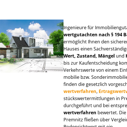
Ingenieure für Im­mo­bi­li­en­gu
wert­gut­ach­ten nach § 194
ermöglicht Ihnen den sicheren
Hauses einen Sach­ver­stän­di­ge
Wert, Zustand, Mängel
und
bis zur Kauf­ent­schei­dung k
Verkehrswerte von einem Einfam
mo­bi­lie bzw. Sonderimmobilie e
finden die gesetzlich vor­ge­sc
wert­ver­fah­ren
,
Er­trags­wert­
stücks­wert­ermitt­lun­gen in 
durchgeführt und bei entsprec
wert­ver­fah­ren
bewertet. Die 
Premnitz fließen über Ver­gleic
Bodenrichtwert mit ein.