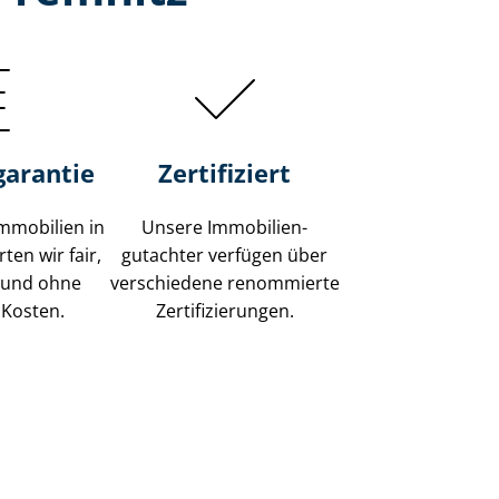
garantie
Zertifiziert
mmobilien in
Unsere Immobilien­
ten wir fair,
gutachter verfügen über
 und ohne
verschiedene renommierte
 Kosten.
Zer­ti­fi­zie­run­gen.