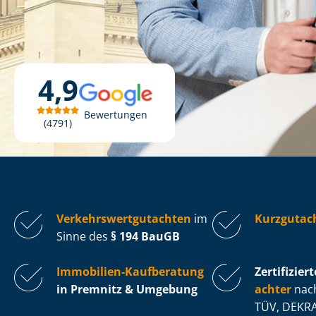
4,9
Bewertungen
4791
Ver­kehrs­wert­gut­ach­ten
im
Kurzgutac
Sinne des
§ 194 BauGB
Immobilien-Kaufberatung
Zertifiziert
in Premnitz & Umgebung
ach­ter
nach
TÜV, DEKRA