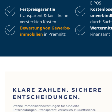
EIPOS
Fest­preis­ga­ran­tie
|
Kostenlos
transparent & fair | keine
unverbindl
versteckten Kosten
durch Sach
Bewertung von Ge­wer­be­
Wertermit
im­mo­bi­li­en
in Premnitz
Finanzamt