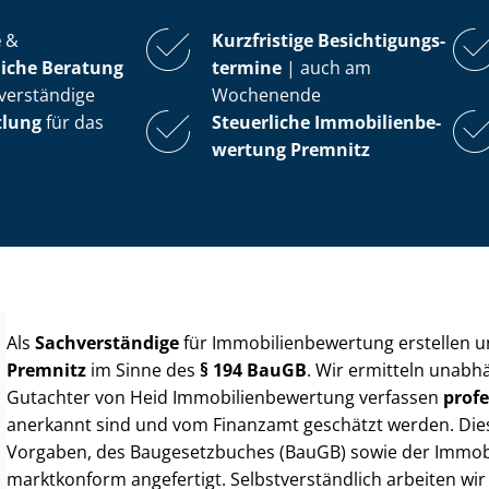
e
&
Kurzfristige Be­sich­ti­gungs­
iche Beratung
ter­mi­ne
| auch am
verständige
Wochenende
tlung
für das
Steuerliche Im­mo­bi­li­en­be­
wer­tung
Premnitz
Als
Sachverständige
für Im­mo­bi­li­en­be­wer­tung erstellen
Premnitz
im Sinne des
§ 194 BauGB
. Wir ermitteln unabh
Gutachter von Heid Im­mo­bi­li­en­be­wer­tung verfassen
profe
anerkannt sind und vom Finanzamt geschätzt werden. Diese 
Vorgaben, des Baugesetzbuches (BauGB) sowie der Im­mo­bi­l
marktkonform angefertigt. Selbst­ver­ständ­lich arbeiten wi