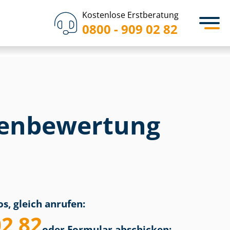
Kostenlose Erstberatung
0800 - 909 02 82
en­bewertung
s, gleich anrufen:
02 82
oder Formular abschicken: