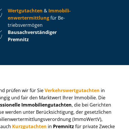
Wertgutachten
&
Im­mo­bi­li­
en­wert­ermitt­lung
für Be­
triebs­ver­mö­gen
Bau­sach­ver­stän­di­ger
Premnitz
 und prüfen wir für Sie
Ver­kehrs­wert­gut­ach­ten
in
ängig und fair den Marktwert Ihrer Immobilie. Die
ssionelle Im­mo­bi­li­en­gut­ach­ten
, die bei Gerichten
werden unter Be­rück­sich­ti­gung, der gesetzlichen
i­en­wert­ermitt­lungs­ver­ord­nung (ImmoWertV),
r auch
Kurzgutachten
in
Premnitz
für private Zwecke