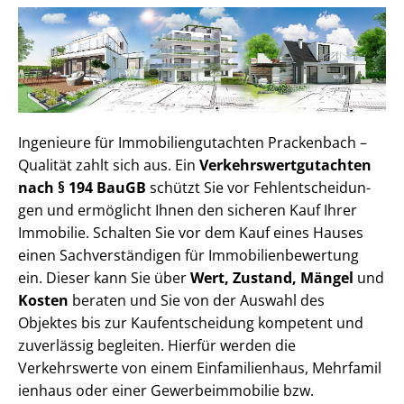
Ingenieure für Im­mo­bi­li­en­gut­ach­ten Prackenbach –
Qualität zahlt sich aus. Ein
Ver­kehrs­wert­gut­ach­ten
nach § 194 BauGB
schützt Sie vor Fehl­ent­schei­dun­
gen und ermöglicht Ihnen den sicheren Kauf Ihrer
Immobilie. Schalten Sie vor dem Kauf eines Hauses
einen Sach­ver­stän­di­gen für Im­mo­bi­li­en­be­wer­tung
ein. Dieser kann Sie über
Wert, Zustand, Mängel
und
Kosten
beraten und Sie von der Auswahl des
Objektes bis zur Kauf­ent­schei­dung kompetent und
zuverlässig begleiten. Hierfür werden die
Verkehrswerte von einem Einfamilienhaus, Mehr­fa­mi­l
i­en­haus oder einer Ge­wer­be­im­mo­bi­lie bzw.