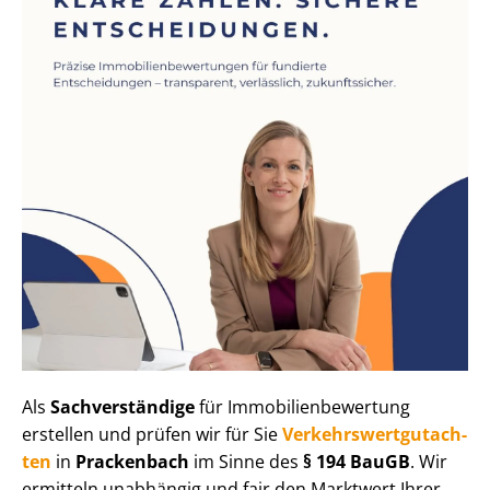
Als
Sachverständige
für Im­mo­bi­li­en­be­wer­tung
erstellen und prüfen wir für Sie
Ver­kehrs­wert­gut­ach­
ten
in
Prackenbach
im Sinne des
§ 194 BauGB
. Wir
ermitteln unabhängig und fair den Marktwert Ihrer