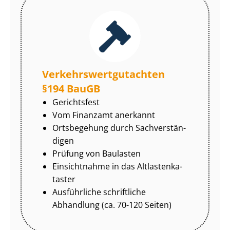
Ver­kehrs­wert­gut­ach­ten
§194 BauGB
Gerichtsfest
Vom Finanzamt anerkannt
Ortsbegehung durch Sach­ver­stän­
di­gen
Prüfung von Baulasten
Einsichtnahme in das Alt­las­ten­ka­
tas­ter
Ausführliche schriftliche
Abhandlung (ca. 70-120 Seiten)