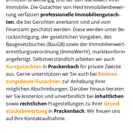
Immobilie. Die Gutachter von Heid Im­mo­bi­li­en­be­wer­
tung verfassen
professionelle Im­mo­bi­li­en­gut­ach­
ten
, die bei Gerichten anerkannt sind und vom
Finanzamt geschätzt werden. Diese werden unter Be­
rück­sich­ti­gung, der gesetzlichen Vorgaben, des
Baugesetzbuches (BauGB) sowie der Im­mo­bi­li­en­wert­
ermitt­lungs­ver­ord­nung (ImmoWertV), marktkonform
angefertigt. Selbst­ver­ständ­lich arbeiten wir auch
Kurzgutachten
in
Prackenbach
für private Zwecke
aus. Gerne unterstützen wir Sie auch bei
Rest­nut­
zungs­dau­er-Gutachten
zur Anhebung Ihrer
möglichen Abschreibungen. Darüber hinaus beraten
wir Sie kostenlos und unverbindlich bei
inhaltlichen
sowie
rechtlichen
Fragestellungen zu Ihrer
Grund­
stücks­be­wer­tung
in
Prackenbach
. Wir freuen uns
auf Ihre Kontaktaufnahme.