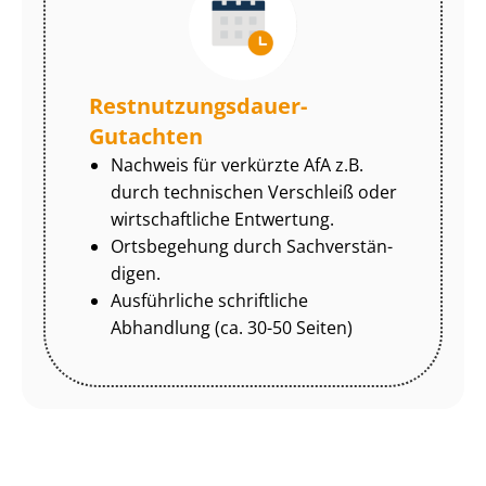
Rest­nut­zungs­dau­er-
Gutachten
Nachweis für verkürzte AfA z.B.
durch technischen Verschleiß oder
wirtschaftliche Entwertung.
Ortsbegehung durch Sach­ver­stän­
di­gen.
Ausführliche schriftliche
Abhandlung (ca. 30-50 Seiten)