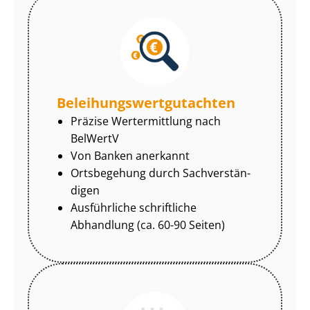
Be­lei­hungs­wert­gut­ach­ten
Präzise Wertermittlung nach
BelWertV
Von Banken anerkannt
Ortsbegehung durch Sach­ver­stän­
di­gen
Ausführliche schriftliche
Abhandlung (ca. 60-90 Seiten)