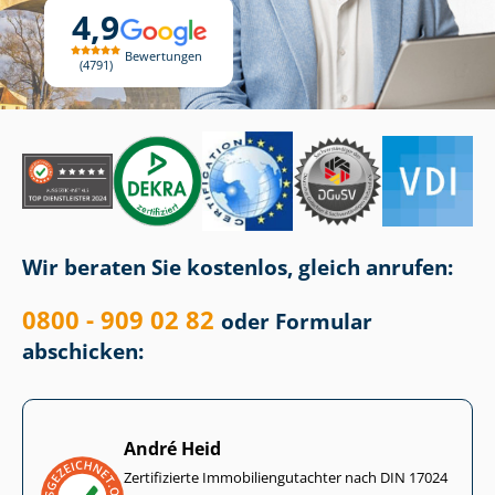
4,9
Bewertungen
4791
Wir beraten Sie kostenlos, gleich anrufen:
0800 - 909 02 82
oder Formular
abschicken:
André Heid
Zertifizierte Im­mo­bi­li­en­gut­ach­ter nach DIN 17024