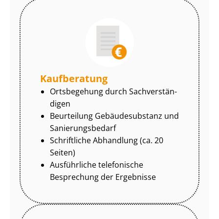
Kaufberatung
Ortsbegehung durch Sach­ver­stän­
di­gen
Beurteilung Gebäudesubstanz und
Sa­nie­rungs­be­darf
Schriftliche Abhandlung (ca. 20
Seiten)
Ausführliche telefonische
Besprechung der Ergebnisse