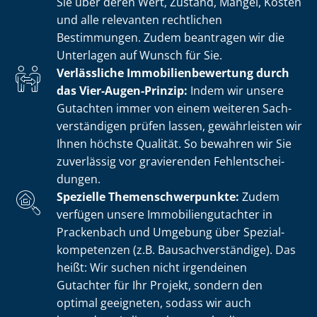
Sie über deren Wert, Zustand, Mängel, Kosten
und alle relevanten rechtlichen
Bestimmungen. Zudem beantragen wir die
Unterlagen auf Wunsch für Sie.
Verlässliche Im­mo­bi­li­en­be­wer­tung durch
das Vier-Augen-Prinzip:
Indem wir unsere
Gutachten immer von einem weiteren Sach­
ver­stän­di­gen prüfen lassen, gewährleisten wir
Ihnen höchste Qualität. So bewahren wir Sie
zuverlässig vor gravierenden Fehl­ent­schei­
dun­gen.
Spezielle The­men­schwer­punk­te:
Zudem
verfügen unsere Im­mo­bi­li­en­gut­ach­ter in
Prackenbach und Umgebung über Spe­zi­al­
kom­pe­ten­zen (z.B. Bau­sach­ver­stän­di­ge). Das
heißt: Wir suchen nicht irgendeinen
Gutachter für Ihr Projekt, sondern den
optimal geeigneten, sodass wir auch