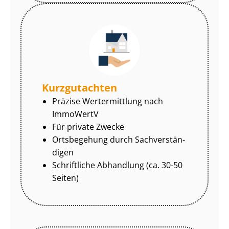
Kurzgutachten
Präzise Wertermittlung nach
ImmoWertV
Für private Zwecke
Ortsbegehung durch Sach­ver­stän­
di­gen
Schriftliche Abhandlung (ca. 30-50
Seiten)