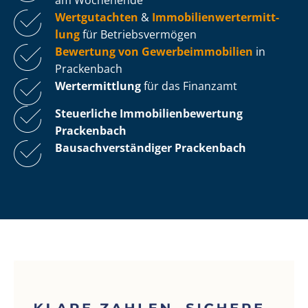
Wertgutachten
&
Im­mo­bi­li­en­wert­ermitt­
lung
für Be­triebs­ver­mö­gen
Bewertung von Ge­wer­be­im­mo­bi­li­en
in
Prackenbach
Wertermittlung
für das Finanzamt
Steuerliche Im­mo­bi­li­en­be­wer­tung
Prackenbach
Bau­sach­ver­stän­di­ger Prackenbach