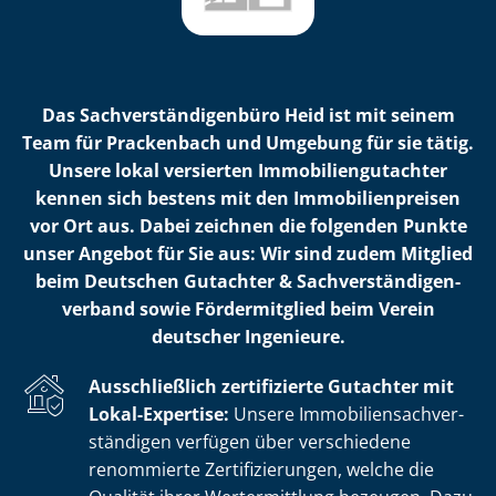
Das Sach­ver­stän­di­gen­bü­ro Heid ist mit seinem
Team für Prackenbach und Umgebung für sie tätig.
Unsere lokal versierten Im­mo­bi­li­en­gut­ach­ter
kennen sich bestens mit den Im­mo­bi­li­en­prei­sen
vor Ort aus. Dabei zeichnen die folgenden Punkte
unser Angebot für Sie aus: Wir sind zudem Mitglied
beim Deutschen Gutachter & Sach­ver­stän­di­gen­
ver­band sowie Fördermitglied beim Verein
deutscher Ingenieure.
Ausschließlich zertifizierte Gutachter mit
Lokal-Expertise:
Unsere Im­mo­bi­li­en­sach­ver­
stän­di­gen verfügen über verschiedene
renommierte Zer­ti­fi­zie­run­gen, welche die