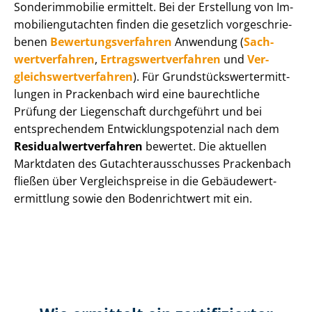
Sonderimmobilie ermittelt. Bei der Erstellung von Im­
mo­bi­li­en­gut­ach­ten finden die gesetzlich vor­ge­schrie­
be­nen
Be­wer­tungs­ver­fah­ren
Anwendung (
Sach­
wert­ver­fah­ren
,
Er­trags­wert­ver­fah­ren
und
Ver­
gleichs­wert­ver­fah­ren
). Für Grund­stücks­wert­ermitt­
lun­gen in Prackenbach wird eine baurechtliche
Prüfung der Liegenschaft durchgeführt und bei
entsprechendem Ent­wick­lungs­po­ten­zi­al nach dem
Re­si­du­al­wert­ver­fah­ren
bewertet. Die aktuellen
Marktdaten des Gut­ach­ter­aus­schus­ses Prackenbach
fließen über Ver­gleichs­prei­se in die Ge­bäu­de­wert­
ermitt­lung sowie den Bodenrichtwert mit ein.