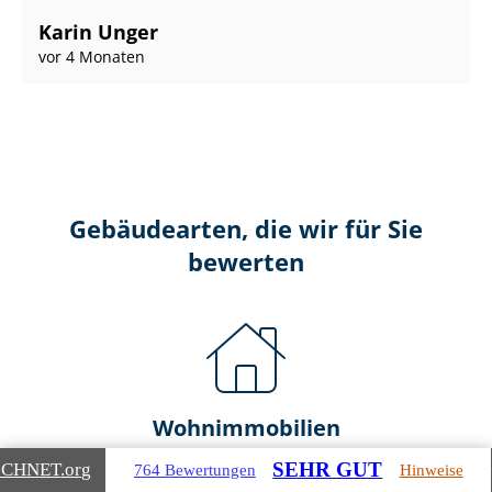
Karin Unger
vor 4 Monaten
Gebäudearten, die wir für Sie
bewerten
Wohnimmobilien
SEHR GUT
ICHNET
.org
764 Bewertungen
Hinweise
Ein- und Zwei­fa­mi­li­en­häu­ser