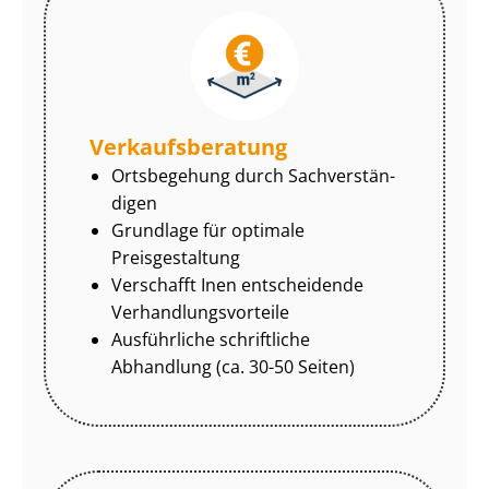
Ver­kaufs­be­ra­tung
Ortsbegehung durch Sach­ver­stän­
di­gen
Grundlage für optimale
Preisgestaltung
Verschafft Inen entscheidende
Ver­hand­lungs­vor­tei­le
Ausführliche schriftliche
Abhandlung (ca. 30-50 Seiten)