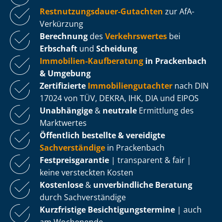
Rest­nut­zungs­dau­er-Gutachten
zur AfA-
Verkürzung
Berechnung
des
Verkehrswertes
bei
Erbschaft
und
Scheidung
Immobilien-Kaufberatung
in Prackenbach
& Umgebung
Zertifizierte
Im­mo­bi­li­en­gut­ach­ter
nach DIN
17024 von TÜV, DEKRA, IHK, DIA und EIPOS
Unabhängige
&
neutrale
Ermittlung des
Marktwertes
Öffentlich bestellte & vereidigte
Sachverständige
in Prackenbach
Fest­preis­ga­ran­tie
| transparent & fair |
keine versteckten Kosten
Kostenlose
&
unverbindliche Beratung
durch Sachverständige
Kurzfristige Be­sich­ti­gungs­ter­mi­ne
| auch
am Wochenende