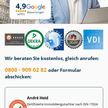
4,9
Bewertungen
4791
Wir beraten Sie kostenlos, gleich anrufen:
0800 - 909 02 82
oder Formular
abschicken:
André Heid
Zertifizierte Im­mo­bi­li­en­gut­ach­ter nach DIN 17024