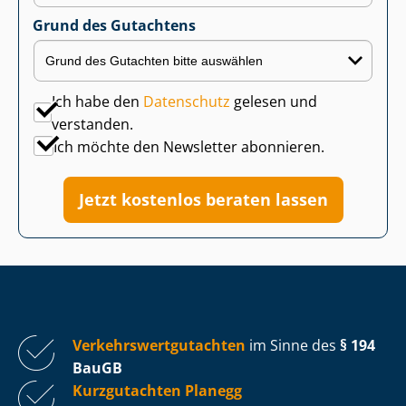
Grund des Gutachtens
Ich habe den
Datenschutz
gelesen und
verstanden.
Ich möchte den Newsletter abonnieren.
Jetzt kostenlos beraten lassen
Ver­kehrs­wert­gut­ach­ten
im Sinne des
§ 194
BauGB
Kurzgutachten Planegg