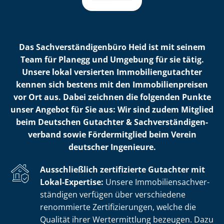
Das Sach­ver­stän­di­gen­bü­ro Heid ist mit seinem
Team für Planegg und Umgebung für sie tätig.
Unsere lokal versierten Im­mo­bi­li­en­gut­ach­ter
kennen sich bestens mit den Im­mo­bi­li­en­prei­sen
vor Ort aus. Dabei zeichnen die folgenden Punkte
unser Angebot für Sie aus: Wir sind zudem Mitglied
beim Deutschen Gutachter & Sach­ver­stän­di­gen­
ver­band sowie Fördermitglied beim Verein
deutscher Ingenieure.
Ausschließlich zertifizierte Gutachter mit
Lokal-Expertise:
Unsere Im­mo­bi­li­en­sach­ver­
stän­di­gen verfügen über verschiedene
renommierte Zer­ti­fi­zie­run­gen, welche die
Qualität ihrer Wertermittlung bezeugen. Dazu