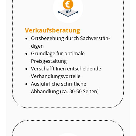
Ver­kaufs­be­ra­tung
Ortsbegehung durch Sach­ver­stän­
di­gen
Grundlage für optimale
Preisgestaltung
Verschafft Inen entscheidende
Ver­hand­lungs­vor­tei­le
Ausführliche schriftliche
Abhandlung (ca. 30-50 Seiten)