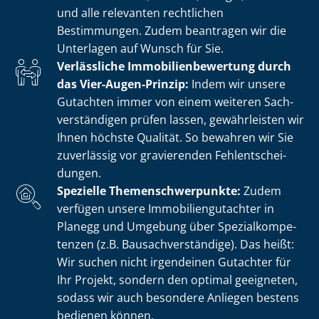
und alle relevanten rechtlichen
Bestimmungen. Zudem beantragen wir die
Unterlagen auf Wunsch für Sie.
Verlässliche Im­mo­bi­li­en­be­wer­tung durch
das Vier-Augen-Prinzip:
Indem wir unsere
Gutachten immer von einem weiteren Sach­
ver­stän­di­gen prüfen lassen, gewährleisten wir
Ihnen höchste Qualität. So bewahren wir Sie
zuverlässig vor gravierenden Fehl­ent­schei­
dun­gen.
Spezielle The­men­schwer­punk­te:
Zudem
verfügen unsere Im­mo­bi­li­en­gut­ach­ter in
Planegg und Umgebung über Spe­zi­al­kom­pe­
ten­zen (z.B. Bau­sach­ver­stän­di­ge). Das heißt:
Wir suchen nicht irgendeinen Gutachter für
Ihr Projekt, sondern den optimal geeigneten,
sodass wir auch besondere Anliegen bestens
bedienen können.