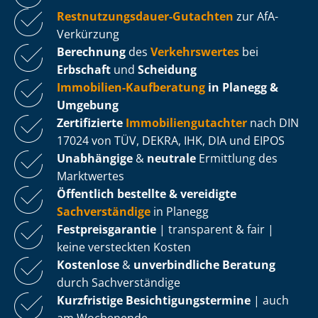
Rest­nut­zungs­dau­er-Gutachten
zur AfA-
Verkürzung
Berechnung
des
Verkehrswertes
bei
Erbschaft
und
Scheidung
Immobilien-Kaufberatung
in Planegg &
Umgebung
Zertifizierte
Im­mo­bi­li­en­gut­ach­ter
nach DIN
17024 von TÜV, DEKRA, IHK, DIA und EIPOS
Unabhängige
&
neutrale
Ermittlung des
Marktwertes
Öffentlich bestellte & vereidigte
Sachverständige
in Planegg
Fest­preis­ga­ran­tie
| transparent & fair |
keine versteckten Kosten
Kostenlose
&
unverbindliche Beratung
durch Sachverständige
Kurzfristige Be­sich­ti­gungs­ter­mi­ne
| auch
am Wochenende