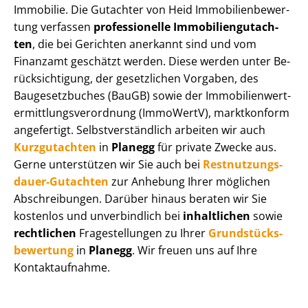
Immobilie. Die Gutachter von Heid Im­mo­bi­li­en­be­wer­
tung verfassen
professionelle Im­mo­bi­li­en­gut­ach­
ten
, die bei Gerichten anerkannt sind und vom
Finanzamt geschätzt werden. Diese werden unter Be­
rück­sich­ti­gung, der gesetzlichen Vorgaben, des
Baugesetzbuches (BauGB) sowie der Im­mo­bi­li­en­wert­
ermitt­lungs­ver­ord­nung (ImmoWertV), marktkonform
angefertigt. Selbst­ver­ständ­lich arbeiten wir auch
Kurzgutachten
in
Planegg
für private Zwecke aus.
Gerne unterstützen wir Sie auch bei
Rest­nut­zungs­
dau­er-Gutachten
zur Anhebung Ihrer möglichen
Abschreibungen. Darüber hinaus beraten wir Sie
kostenlos und unverbindlich bei
inhaltlichen
sowie
rechtlichen
Fragestellungen zu Ihrer
Grund­stücks­
be­wer­tung
in
Planegg
. Wir freuen uns auf Ihre
Kontaktaufnahme.