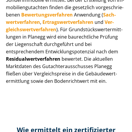
Sonderimmobilie ermittelt. Bei der Erstellung von Im­
mo­bi­li­en­gut­ach­ten finden die gesetzlich vor­ge­schrie­
be­nen
Be­wer­tungs­ver­fah­ren
Anwendung (
Sach­
wert­ver­fah­ren
,
Er­trags­wert­ver­fah­ren
und
Ver­
gleichs­wert­ver­fah­ren
). Für Grund­stücks­wert­ermitt­
lun­gen in Planegg wird eine baurechtliche Prüfung
der Liegenschaft durchgeführt und bei
entsprechendem Ent­wick­lungs­po­ten­zi­al nach dem
Re­si­du­al­wert­ver­fah­ren
bewertet. Die aktuellen
Marktdaten des Gut­ach­ter­aus­schus­ses Planegg
fließen über Ver­gleichs­prei­se in die Ge­bäu­de­wert­
ermitt­lung sowie den Bodenrichtwert mit ein.
Wie ermittelt ein zertifizierter