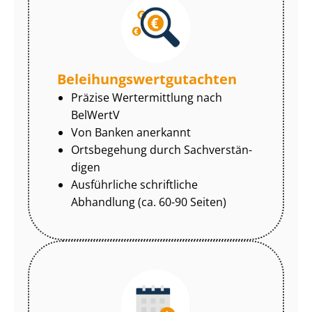
Be­lei­hungs­wert­gut­ach­ten
Präzise Wertermittlung nach
BelWertV
Von Banken anerkannt
Ortsbegehung durch Sach­ver­stän­
di­gen
Ausführliche schriftliche
Abhandlung (ca. 60-90 Seiten)