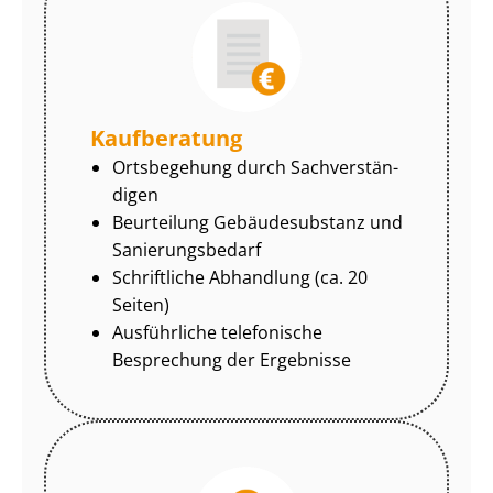
Kaufberatung
Ortsbegehung durch Sach­ver­stän­
di­gen
Beurteilung Gebäudesubstanz und
Sa­nie­rungs­be­darf
Schriftliche Abhandlung (ca. 20
Seiten)
Ausführliche telefonische
Besprechung der Ergebnisse