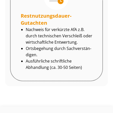
Rest­nut­zungs­dau­er-
Gutachten
Nachweis für verkürzte AfA z.B.
durch technischen Verschleiß oder
wirtschaftliche Entwertung.
Ortsbegehung durch Sach­ver­stän­
di­gen.
Ausführliche schriftliche
Abhandlung (ca. 30-50 Seiten)