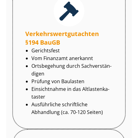
Ver­kehrs­wert­gut­ach­ten
§194 BauGB
Gerichtsfest
Vom Finanzamt anerkannt
Ortsbegehung durch Sach­ver­stän­
di­gen
Prüfung von Baulasten
Einsichtnahme in das Alt­las­ten­ka­
tas­ter
Ausführliche schriftliche
Abhandlung (ca. 70-120 Seiten)