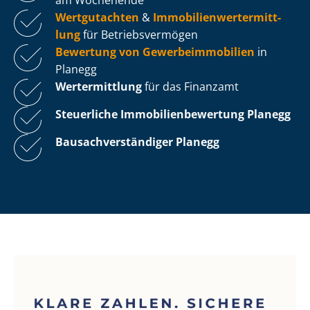
Wertgutachten
&
Im­mo­bi­li­en­wert­ermitt­
lung
für Be­triebs­ver­mö­gen
Bewertung von Ge­wer­be­im­mo­bi­li­en
in
Planegg
Wertermittlung
für das Finanzamt
Steuerliche Im­mo­bi­li­en­be­wer­tung
Planegg
Bau­sach­ver­stän­di­ger Planegg