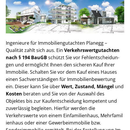
Ingenieure für Im­mo­bi­li­en­gut­ach­ten Planegg –
Qualität zahlt sich aus. Ein
Ver­kehrs­wert­gut­ach­ten
nach § 194 BauGB
schützt Sie vor Fehl­ent­schei­dun­
gen und ermöglicht Ihnen den sicheren Kauf Ihrer
Immobilie. Schalten Sie vor dem Kauf eines Hauses
einen Sach­ver­stän­di­gen für Im­mo­bi­li­en­be­wer­tung
ein. Dieser kann Sie über
Wert, Zustand, Mängel
und
Kosten
beraten und Sie von der Auswahl des
Objektes bis zur Kauf­ent­schei­dung kompetent und
zuverlässig begleiten. Hierfür werden die
Verkehrswerte von einem Einfamilienhaus, Mehr­fa­mi­l
i­en­haus oder einer Ge­wer­be­im­mo­bi­lie bzw.