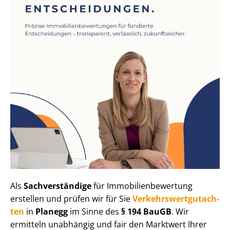
Als
Sachverständige
für Im­mo­bi­li­en­be­wer­tung
erstellen und prüfen wir für Sie
Ver­kehrs­wert­gut­ach­
ten
in
Planegg
im Sinne des
§ 194 BauGB
. Wir
ermitteln unabhängig und fair den Marktwert Ihrer