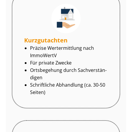
Kurzgutachten
Präzise Wertermittlung nach
ImmoWertV
Für private Zwecke
Ortsbegehung durch Sach­ver­stän­
di­gen
Schriftliche Abhandlung (ca. 30-50
Seiten)