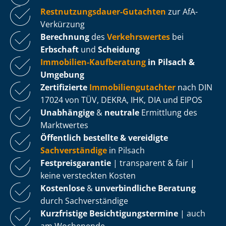
Rest­nut­zungs­dau­er-Gutachten
zur AfA-
Verkürzung
Berechnung
des
Verkehrswertes
bei
Erbschaft
und
Scheidung
Immobilien-Kaufberatung
in Pilsach &
Umgebung
Zertifizierte
Im­mo­bi­li­en­gut­ach­ter
nach DIN
17024 von TÜV, DEKRA, IHK, DIA und EIPOS
Unabhängige
&
neutrale
Ermittlung des
Marktwertes
Öffentlich bestellte & vereidigte
Sachverständige
in Pilsach
Fest­preis­ga­ran­tie
| transparent & fair |
keine versteckten Kosten
Kostenlose
&
unverbindliche Beratung
durch Sachverständige
Kurzfristige Be­sich­ti­gungs­ter­mi­ne
| auch
am Wochenende