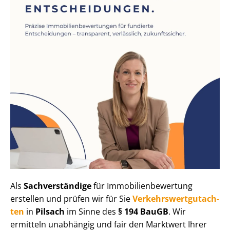
Als
Sachverständige
für Im­mo­bi­li­en­be­wer­tung
erstellen und prüfen wir für Sie
Ver­kehrs­wert­gut­ach­
ten
in
Pilsach
im Sinne des
§ 194 BauGB
. Wir
ermitteln unabhängig und fair den Marktwert Ihrer