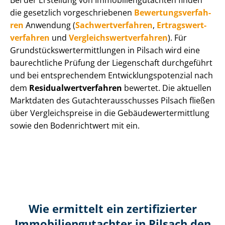
Bei der Erstellung von Im­mo­bi­li­en­gut­ach­ten finden
die gesetzlich vor­ge­schrie­be­nen
Be­wer­tungs­ver­fah­
ren
Anwendung (
Sach­wert­ver­fah­ren
,
Er­trags­wert­
ver­fah­ren
und
Ver­gleichs­wert­ver­fah­ren
). Für
Grund­stücks­wert­ermitt­lun­gen in Pilsach wird eine
baurechtliche Prüfung der Liegenschaft durchgeführt
und bei entsprechendem Ent­wick­lungs­po­ten­zi­al nach
dem
Re­si­du­al­wert­ver­fah­ren
bewertet. Die aktuellen
Marktdaten des Gut­ach­ter­aus­schus­ses Pilsach fließen
über Ver­gleichs­prei­se in die Ge­bäu­de­wert­ermitt­lung
sowie den Bodenrichtwert mit ein.
Wie ermittelt ein zertifizierter
Immobilien­gutachter in Pilsach den