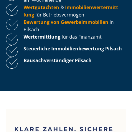
Wertgutachten
&
Im­mo­bi­li­en­wert­ermitt­
lung
für Be­triebs­ver­mö­gen
Bewertung von Ge­wer­be­im­mo­bi­li­en
in
Pilsach
Wertermittlung
für das Finanzamt
Steuerliche Im­mo­bi­li­en­be­wer­tung
Pilsach
Bau­sach­ver­stän­di­ger Pilsach