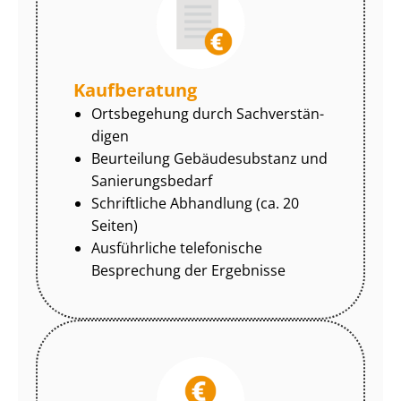
Kaufberatung
Ortsbegehung durch Sach­ver­stän­
di­gen
Beurteilung Gebäudesubstanz und
Sa­nie­rungs­be­darf
Schriftliche Abhandlung (ca. 20
Seiten)
Ausführliche telefonische
Besprechung der Ergebnisse