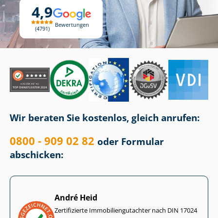
4,9
Bewertungen
4791
Wir beraten Sie kostenlos, gleich anrufen:
0800 - 909 02 82
oder Formular
abschicken:
André Heid
Zertifizierte Im­mo­bi­li­en­gut­ach­ter nach DIN 17024