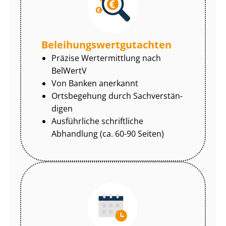
Be­lei­hungs­wert­gut­ach­ten
Präzise Wertermittlung nach
BelWertV
Von Banken anerkannt
Ortsbegehung durch Sach­ver­stän­
di­gen
Ausführliche schriftliche
Abhandlung (ca. 60-90 Seiten)