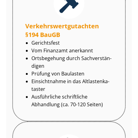
Ver­kehrs­wert­gut­ach­ten
§194 BauGB
Gerichtsfest
Vom Finanzamt anerkannt
Ortsbegehung durch Sach­ver­stän­
di­gen
Prüfung von Baulasten
Einsichtnahme in das Alt­las­ten­ka­
tas­ter
Ausführliche schriftliche
Abhandlung (ca. 70-120 Seiten)