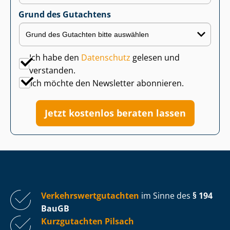
Grund des Gutachtens
Ich habe den
Datenschutz
gelesen und
verstanden.
Ich möchte den Newsletter abonnieren.
Jetzt kostenlos beraten lassen
Ver­kehrs­wert­gut­ach­ten
im Sinne des
§ 194
BauGB
Kurzgutachten Pilsach