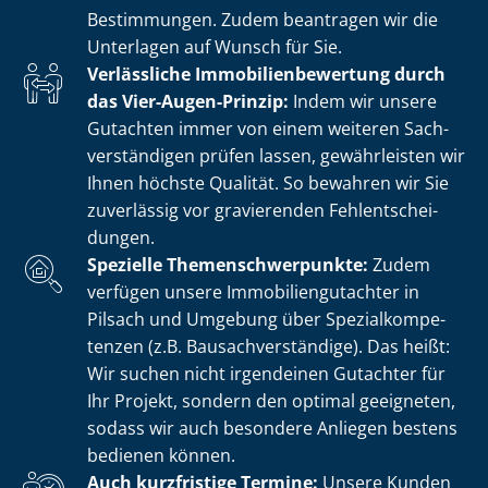
Bestimmungen. Zudem beantragen wir die
Unterlagen auf Wunsch für Sie.
Verlässliche Im­mo­bi­li­en­be­wer­tung durch
das Vier-Augen-Prinzip:
Indem wir unsere
Gutachten immer von einem weiteren Sach­
ver­stän­di­gen prüfen lassen, gewährleisten wir
Ihnen höchste Qualität. So bewahren wir Sie
zuverlässig vor gravierenden Fehl­ent­schei­
dun­gen.
Spezielle The­men­schwer­punk­te:
Zudem
verfügen unsere Im­mo­bi­li­en­gut­ach­ter in
Pilsach und Umgebung über Spe­zi­al­kom­pe­
ten­zen (z.B. Bau­sach­ver­stän­di­ge). Das heißt:
Wir suchen nicht irgendeinen Gutachter für
Ihr Projekt, sondern den optimal geeigneten,
sodass wir auch besondere Anliegen bestens
bedienen können.
Auch kurzfristige Termine:
Unsere Kunden