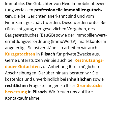
Immobilie. Die Gutachter von Heid Im­mo­bi­li­en­be­wer­
tung verfassen
professionelle Im­mo­bi­li­en­gut­ach­
ten
, die bei Gerichten anerkannt sind und vom
Finanzamt geschätzt werden. Diese werden unter Be­
rück­sich­ti­gung, der gesetzlichen Vorgaben, des
Baugesetzbuches (BauGB) sowie der Im­mo­bi­li­en­wert­
ermitt­lungs­ver­ord­nung (ImmoWertV), marktkonform
angefertigt. Selbst­ver­ständ­lich arbeiten wir auch
Kurzgutachten
in
Pilsach
für private Zwecke aus.
Gerne unterstützen wir Sie auch bei
Rest­nut­zungs­
dau­er-Gutachten
zur Anhebung Ihrer möglichen
Abschreibungen. Darüber hinaus beraten wir Sie
kostenlos und unverbindlich bei
inhaltlichen
sowie
rechtlichen
Fragestellungen zu Ihrer
Grund­stücks­
be­wer­tung
in
Pilsach
. Wir freuen uns auf Ihre
Kontaktaufnahme.