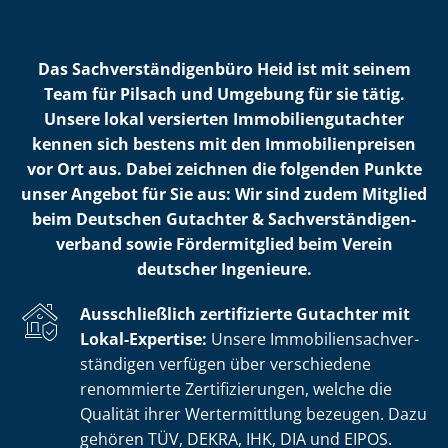
Das Sach­ver­stän­di­gen­bü­ro Heid ist mit seinem
Team für Pilsach und Umgebung für sie tätig.
Unsere lokal versierten Im­mo­bi­li­en­gut­ach­ter
kennen sich bestens mit den Im­mo­bi­li­en­prei­sen
vor Ort aus. Dabei zeichnen die folgenden Punkte
unser Angebot für Sie aus: Wir sind zudem Mitglied
beim Deutschen Gutachter & Sach­ver­stän­di­gen­
ver­band sowie Fördermitglied beim Verein
deutscher Ingenieure.
Ausschließlich zertifizierte Gutachter mit
Lokal-Expertise:
Unsere Im­mo­bi­li­en­sach­ver­
stän­di­gen verfügen über verschiedene
renommierte Zer­ti­fi­zie­run­gen, welche die
Qualität ihrer Wertermittlung bezeugen. Dazu
gehören TÜV, DEKRA, IHK, DIA und EIPOS.