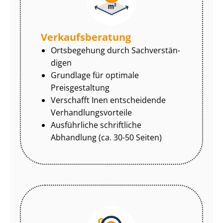
Ver­kaufs­be­ra­tung
Ortsbegehung durch Sach­ver­stän­
di­gen
Grundlage für optimale
Preisgestaltung
Verschafft Inen entscheidende
Ver­hand­lungs­vor­tei­le
Ausführliche schriftliche
Abhandlung (ca. 30-50 Seiten)