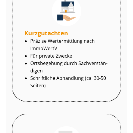
Kurzgutachten
Präzise Wertermittlung nach
ImmoWertV
Für private Zwecke
Ortsbegehung durch Sach­ver­stän­
di­gen
Schriftliche Abhandlung (ca. 30-50
Seiten)