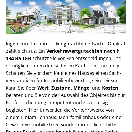
Ingenieure für Im­mo­bi­li­en­gut­ach­ten Pilsach – Qualität
zahlt sich aus. Ein
Ver­kehrs­wert­gut­ach­ten nach §
194 BauGB
schützt Sie vor Fehl­ent­schei­dun­gen und
ermöglicht Ihnen den sicheren Kauf Ihrer Immobilie.
Schalten Sie vor dem Kauf eines Hauses einen Sach­
ver­stän­di­gen für Im­mo­bi­li­en­be­wer­tung ein. Dieser
kann Sie über
Wert, Zustand, Mängel
und
Kosten
beraten und Sie von der Auswahl des Objektes bis zur
Kauf­ent­schei­dung kompetent und zuverlässig
begleiten. Hierfür werden die Verkehrswerte von
einem Einfamilienhaus, Mehr­fa­mi­li­en­haus oder einer
Ge­wer­be­im­mo­bi­lie bzw. Sonderimmobilie ermittelt.