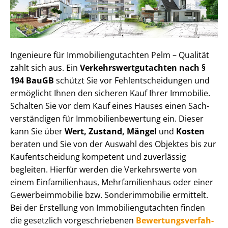
Ingenieure für Im­mo­bi­li­en­gut­ach­ten Pelm – Qualität
zahlt sich aus. Ein
Ver­kehrs­wert­gut­ach­ten nach §
194 BauGB
schützt Sie vor Fehl­ent­schei­dun­gen und
ermöglicht Ihnen den sicheren Kauf Ihrer Immobilie.
Schalten Sie vor dem Kauf eines Hauses einen Sach­
ver­stän­di­gen für Im­mo­bi­li­en­be­wer­tung ein. Dieser
kann Sie über
Wert, Zustand, Mängel
und
Kosten
beraten und Sie von der Auswahl des Objektes bis zur
Kauf­ent­schei­dung kompetent und zuverlässig
begleiten. Hierfür werden die Verkehrswerte von
einem Einfamilienhaus, Mehr­fa­mi­li­en­haus oder einer
Ge­wer­be­im­mo­bi­lie bzw. Sonderimmobilie ermittelt.
Bei der Erstellung von Im­mo­bi­li­en­gut­ach­ten finden
die gesetzlich vor­ge­schrie­be­nen
Be­wer­tungs­ver­fah­