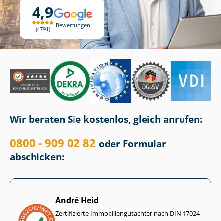
4,9
Bewertungen
4791
Wir beraten Sie kostenlos, gleich anrufen:
0800 - 909 02 82
oder Formular
abschicken:
André Heid
Zertifizierte Im­mo­bi­li­en­gut­ach­ter nach DIN 17024