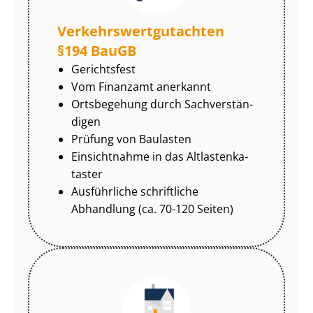
Ver­kehrs­wert­gut­ach­ten
§194 BauGB
Gerichtsfest
Vom Finanzamt anerkannt
Ortsbegehung durch Sach­ver­stän­
di­gen
Prüfung von Baulasten
Einsichtnahme in das Alt­las­ten­ka­
tas­ter
Ausführliche schriftliche
Abhandlung (ca. 70-120 Seiten)