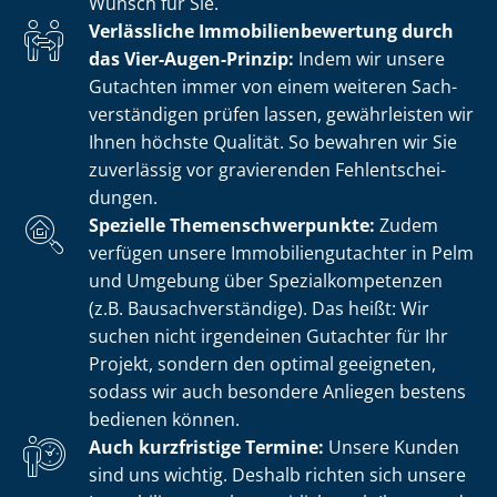
Wunsch für Sie.
Verlässliche Im­mo­bi­li­en­be­wer­tung durch
das Vier-Augen-Prinzip:
Indem wir unsere
Gutachten immer von einem weiteren Sach­
ver­stän­di­gen prüfen lassen, gewährleisten wir
Ihnen höchste Qualität. So bewahren wir Sie
zuverlässig vor gravierenden Fehl­ent­schei­
dun­gen.
Spezielle The­men­schwer­punk­te:
Zudem
verfügen unsere Im­mo­bi­li­en­gut­ach­ter in Pelm
und Umgebung über Spe­zi­al­kom­pe­ten­zen
(z.B. Bau­sach­ver­stän­di­ge). Das heißt: Wir
suchen nicht irgendeinen Gutachter für Ihr
Projekt, sondern den optimal geeigneten,
sodass wir auch besondere Anliegen bestens
bedienen können.
Auch kurzfristige Termine:
Unsere Kunden
sind uns wichtig. Deshalb richten sich unsere