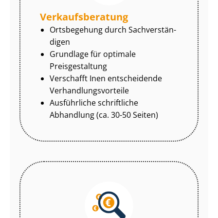
Ver­kaufs­be­ra­tung
Ortsbegehung durch Sach­ver­stän­
di­gen
Grundlage für optimale
Preisgestaltung
Verschafft Inen entscheidende
Ver­hand­lungs­vor­tei­le
Ausführliche schriftliche
Abhandlung (ca. 30-50 Seiten)