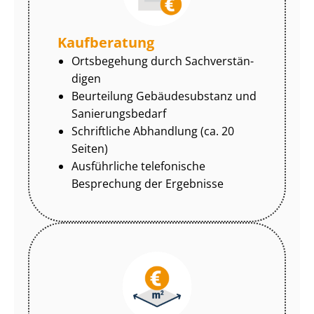
Kaufberatung
Ortsbegehung durch Sach­ver­stän­
di­gen
Beurteilung Gebäudesubstanz und
Sa­nie­rungs­be­darf
Schriftliche Abhandlung (ca. 20
Seiten)
Ausführliche telefonische
Besprechung der Ergebnisse