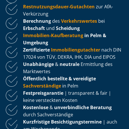
Rest­nut­zungs­dau­er-Gutachten
zur AfA-
Verkürzung
Berechnung
des
Verkehrswertes
bei
Erbschaft
und
Scheidung
Immobilien-Kaufberatung
in Pelm &
Umgebung
Zertifizierte
Im­mo­bi­li­en­gut­ach­ter
nach DIN
17024 von TÜV, DEKRA, IHK, DIA und EIPOS
Unabhängige
&
neutrale
Ermittlung des
Marktwertes
Öffentlich bestellte & vereidigte
Sachverständige
in Pelm
Fest­preis­ga­ran­tie
| transparent & fair |
keine versteckten Kosten
Kostenlose
&
unverbindliche Beratung
durch Sachverständige
Kurzfristige Be­sich­ti­gungs­ter­mi­ne
| auch
am Wochenende