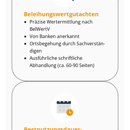
Be­lei­hungs­wert­gut­ach­ten
Präzise Wertermittlung nach
BelWertV
Von Banken anerkannt
Ortsbegehung durch Sach­ver­stän­
di­gen
Ausführliche schriftliche
Abhandlung (ca. 60-90 Seiten)
Rest­nut­zungs­dau­er-