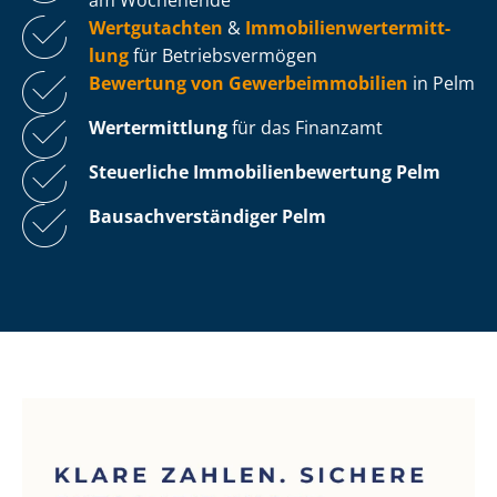
Wertgutachten
&
Im­mo­bi­li­en­wert­ermitt­
lung
für Be­triebs­ver­mö­gen
Bewertung von Ge­wer­be­im­mo­bi­li­en
in Pelm
Wertermittlung
für das Finanzamt
Steuerliche Im­mo­bi­li­en­be­wer­tung
Pelm
Bau­sach­ver­stän­di­ger Pelm