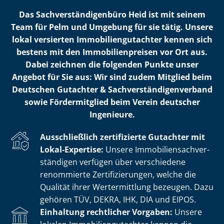
Das Sach­ver­stän­di­gen­bü­ro Heid ist mit seinem
Team für Pelm und Umgebung für sie tätig. Unsere
lokal versierten Im­mo­bi­li­en­gut­ach­ter kennen sich
bestens mit den Im­mo­bi­li­en­prei­sen vor Ort aus.
Dabei zeichnen die folgenden Punkte unser
Angebot für Sie aus: Wir sind zudem Mitglied beim
Deutschen Gutachter & Sach­ver­stän­di­gen­ver­band
sowie Fördermitglied beim Verein deutscher
Ingenieure.
Ausschließlich zertifizierte Gutachter mit
Lokal-Expertise:
Unsere Im­mo­bi­li­en­sach­ver­
stän­di­gen verfügen über verschiedene
renommierte Zer­ti­fi­zie­run­gen, welche die
Qualität ihrer Wertermittlung bezeugen. Dazu
gehören TÜV, DEKRA, IHK, DIA und EIPOS.
Einhaltung rechtlicher Vorgaben:
Unsere