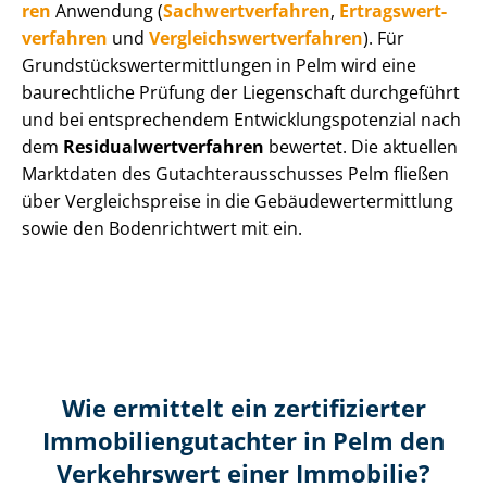
ren
Anwendung (
Sach­wert­ver­fah­ren
,
Er­trags­wert­
ver­fah­ren
und
Ver­gleichs­wert­ver­fah­ren
). Für
Grund­stücks­wert­ermitt­lun­gen in Pelm wird eine
baurechtliche Prüfung der Liegenschaft durchgeführt
und bei entsprechendem Ent­wick­lungs­po­ten­zi­al nach
dem
Re­si­du­al­wert­ver­fah­ren
bewertet. Die aktuellen
Marktdaten des Gut­ach­ter­aus­schus­ses Pelm fließen
über Ver­gleichs­prei­se in die Ge­bäu­de­wert­ermitt­lung
sowie den Bodenrichtwert mit ein.
Wie ermittelt ein zertifizierter
Immobilien­gutachter in Pelm den
Verkehrswert einer Immobilie?