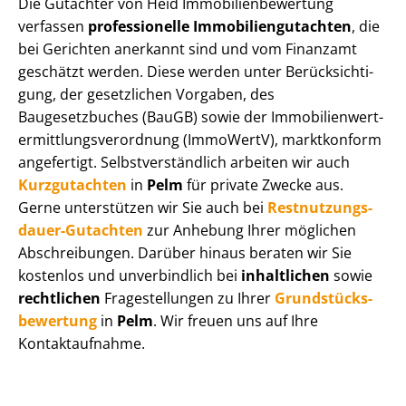
Die Gutachter von Heid Im­mo­bi­li­en­be­wer­tung
verfassen
professionelle Im­mo­bi­li­en­gut­ach­ten
, die
bei Gerichten anerkannt sind und vom Finanzamt
geschätzt werden. Diese werden unter Be­rück­sich­ti­
gung, der gesetzlichen Vorgaben, des
Baugesetzbuches (BauGB) sowie der Im­mo­bi­li­en­wert­
ermitt­lungs­ver­ord­nung (ImmoWertV), marktkonform
angefertigt. Selbst­ver­ständ­lich arbeiten wir auch
Kurzgutachten
in
Pelm
für private Zwecke aus.
Gerne unterstützen wir Sie auch bei
Rest­nut­zungs­
dau­er-Gutachten
zur Anhebung Ihrer möglichen
Abschreibungen. Darüber hinaus beraten wir Sie
kostenlos und unverbindlich bei
inhaltlichen
sowie
rechtlichen
Fragestellungen zu Ihrer
Grund­stücks­
be­wer­tung
in
Pelm
. Wir freuen uns auf Ihre
Kontaktaufnahme.