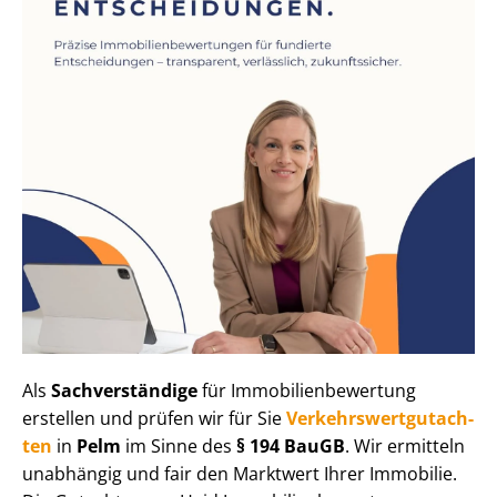
Als
Sachverständige
für Im­mo­bi­li­en­be­wer­tung
erstellen und prüfen wir für Sie
Ver­kehrs­wert­gut­ach­
ten
in
Pelm
im Sinne des
§ 194 BauGB
. Wir ermitteln
unabhängig und fair den Marktwert Ihrer Immobilie.