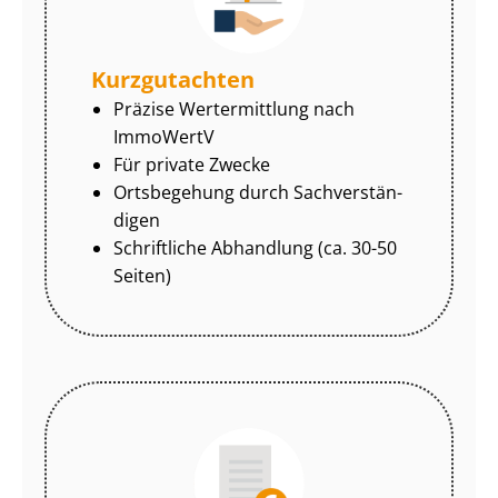
Kurzgutachten
Präzise Wertermittlung nach
ImmoWertV
Für private Zwecke
Ortsbegehung durch Sach­ver­stän­
di­gen
Schriftliche Abhandlung (ca. 30-50
Seiten)