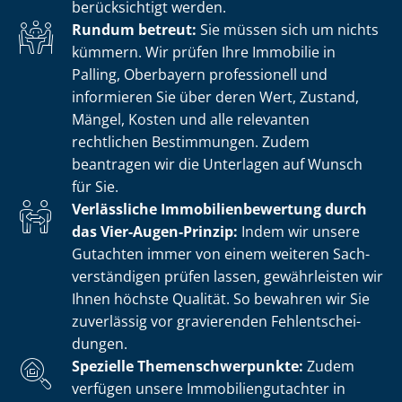
berücksichtigt werden.
Rundum betreut:
Sie müssen sich um nichts
kümmern. Wir prüfen Ihre Immobilie in
Palling, Oberbayern professionell und
informieren Sie über deren Wert, Zustand,
Mängel, Kosten und alle relevanten
rechtlichen Bestimmungen. Zudem
beantragen wir die Unterlagen auf Wunsch
für Sie.
Verlässliche Im­mo­bi­li­en­be­wer­tung durch
das Vier-Augen-Prinzip:
Indem wir unsere
Gutachten immer von einem weiteren Sach­
ver­stän­di­gen prüfen lassen, gewährleisten wir
Ihnen höchste Qualität. So bewahren wir Sie
zuverlässig vor gravierenden Fehl­ent­schei­
dun­gen.
Spezielle The­men­schwer­punk­te:
Zudem
verfügen unsere Im­mo­bi­li­en­gut­ach­ter in