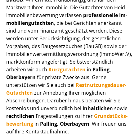
Marktwert Ihrer Immobilie. Die Gutachter von Heid
Im­mo­bi­li­en­be­wer­tung verfassen
professionelle Im­
mo­bi­li­en­gut­ach­ten
, die bei Gerichten anerkannt
sind und vom Finanzamt geschätzt werden. Diese
werden unter Be­rück­sich­ti­gung, der gesetzlichen
Vorgaben, des Baugesetzbuches (BauGB) sowie der
Im­mo­bi­li­en­wert­ermitt­lungs­ver­ord­nung (ImmoWertV),
marktkonform angefertigt. Selbst­ver­ständ­lich
arbeiten wir auch
Kurzgutachten
in
Palling,
Oberbayern
für private Zwecke aus. Gerne
unterstützen wir Sie auch bei
Rest­nut­zungs­dau­er-
Gutachten
zur Anhebung Ihrer möglichen
Abschreibungen. Darüber hinaus beraten wir Sie
kostenlos und unverbindlich bei
inhaltlichen
sowie
rechtlichen
Fragestellungen zu Ihrer
Grund­stücks­
be­wer­tung
in
Palling, Oberbayern
. Wir freuen uns
auf Ihre Kontaktaufnahme.