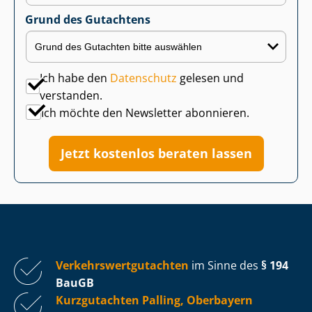
Grund des Gutachtens
Ich habe den
Datenschutz
gelesen und
verstanden.
Ich möchte den Newsletter abonnieren.
Jetzt kostenlos beraten lassen
Ver­kehrs­wert­gut­ach­ten
im Sinne des
§ 194
BauGB
Kurzgutachten Palling, Oberbayern