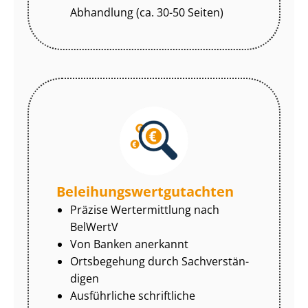
Abhandlung (ca. 30-50 Seiten)
Be­lei­hungs­wert­gut­ach­ten
Präzise Wertermittlung nach
BelWertV
Von Banken anerkannt
Ortsbegehung durch Sach­ver­stän­
di­gen
Ausführliche schriftliche