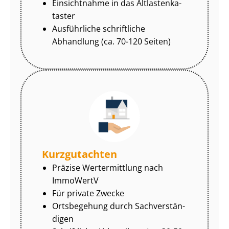
Einsichtnahme in das Alt­las­ten­ka­
tas­ter
Ausführliche schriftliche
Abhandlung (ca. 70-120 Seiten)
Kurzgutachten
Präzise Wertermittlung nach
ImmoWertV
Für private Zwecke
Ortsbegehung durch Sach­ver­stän­
di­gen