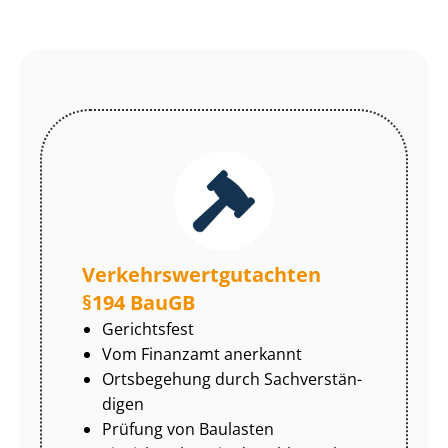
Ver­kehrs­wert­gut­ach­ten
§194 BauGB
Gerichtsfest
Vom Finanzamt anerkannt
Ortsbegehung durch Sach­ver­stän­
di­gen
Prüfung von Baulasten