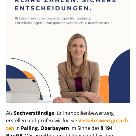
Als
Sachverständige
für Im­mo­bi­li­en­be­wer­tung
erstellen und prüfen wir für Sie
Ver­kehrs­wert­gut­ach­
ten
in
Palling, Oberbayern
im Sinne des
§ 194
BauGB
. Wir ermitteln unabhängig und fair den