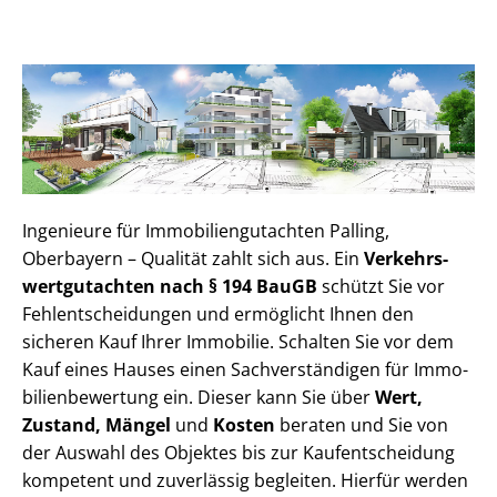
Ingenieure für Im­mo­bi­li­en­gut­ach­ten Palling,
Oberbayern – Qualität zahlt sich aus. Ein
Ver­kehrs­
wert­gut­ach­ten nach § 194 BauGB
schützt Sie vor
Fehl­ent­schei­dun­gen und ermöglicht Ihnen den
sicheren Kauf Ihrer Immobilie. Schalten Sie vor dem
Kauf eines Hauses einen Sach­ver­stän­di­gen für Im­mo­
bi­li­en­be­wer­tung ein. Dieser kann Sie über
Wert,
Zustand, Mängel
und
Kosten
beraten und Sie von
der Auswahl des Objektes bis zur Kauf­ent­schei­dung
kompetent und zuverlässig begleiten. Hierfür werden