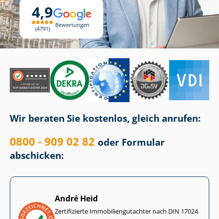
4,9
Bewertungen
4791
Wir beraten Sie kostenlos, gleich anrufen:
0800 - 909 02 82
oder Formular
abschicken:
André Heid
Zertifizierte Im­mo­bi­li­en­gut­ach­ter nach DIN 17024