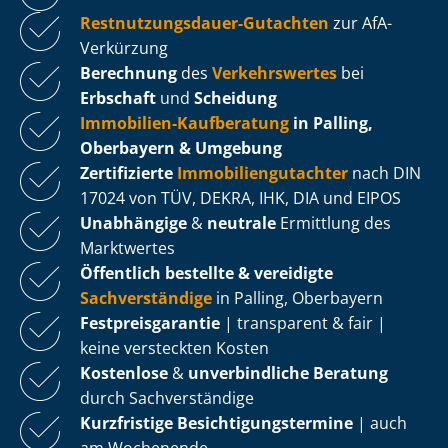
Rest­nut­zungs­dau­er-Gutachten
zur AfA-
Verkürzung
Berechnung
des
Verkehrswertes
bei
Erbschaft
und
Scheidung
Immobilien-Kaufberatung
in Palling,
Oberbayern & Umgebung
Zertifizierte
Im­mo­bi­li­en­gut­ach­ter
nach DIN
17024 von TÜV, DEKRA, IHK, DIA und EIPOS
Unabhängige
&
neutrale
Ermittlung des
Marktwertes
Öffentlich bestellte & vereidigte
Sachverständige
in Palling, Oberbayern
Fest­preis­ga­ran­tie
| transparent & fair |
keine versteckten Kosten
Kostenlose
&
unverbindliche Beratung
durch Sachverständige
Kurzfristige Be­sich­ti­gungs­ter­mi­ne
| auch
am Wochenende