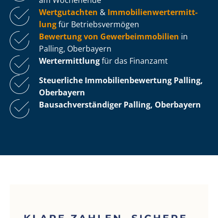
Wertgutachten
&
Im­mo­bi­li­en­wert­ermitt­
lung
für Be­triebs­ver­mö­gen
Bewertung von Ge­wer­be­im­mo­bi­li­en
in
Palling, Oberbayern
Wertermittlung
für das Finanzamt
Steuerliche Im­mo­bi­li­en­be­wer­tung
Palling,
Oberbayern
Bau­sach­ver­stän­di­ger Palling, Oberbayern