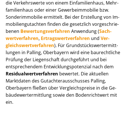
die Verkehrswerte von einem Einfamilienhaus, Mehr­
fa­mi­li­en­haus oder einer Ge­wer­be­im­mo­bi­lie bzw.
Sonderimmobilie ermittelt. Bei der Erstellung von Im­
mo­bi­li­en­gut­ach­ten finden die gesetzlich vor­ge­schrie­
be­nen
Be­wer­tungs­ver­fah­ren
Anwendung (
Sach­
wert­ver­fah­ren
,
Er­trags­wert­ver­fah­ren
und
Ver­
gleichs­wert­ver­fah­ren
). Für Grund­stücks­wert­ermitt­
lun­gen in Palling, Oberbayern wird eine baurechtliche
Prüfung der Liegenschaft durchgeführt und bei
entsprechendem Ent­wick­lungs­po­ten­zi­al nach dem
Re­si­du­al­wert­ver­fah­ren
bewertet. Die aktuellen
Marktdaten des Gut­ach­ter­aus­schus­ses Palling,
Oberbayern fließen über Ver­gleichs­prei­se in die Ge­
bäu­de­wert­ermitt­lung sowie den Bodenrichtwert mit
ein.