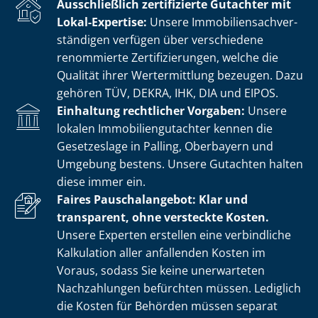
Ausschließlich zertifizierte Gutachter mit
Lokal-Expertise:
Unsere Im­mo­bi­li­en­sach­ver­
stän­di­gen verfügen über verschiedene
renommierte Zer­ti­fi­zie­run­gen, welche die
Qualität ihrer Wertermittlung bezeugen. Dazu
gehören TÜV, DEKRA, IHK, DIA und EIPOS.
Einhaltung rechtlicher Vorgaben:
Unsere
lokalen Im­mo­bi­li­en­gut­ach­ter kennen die
Gesetzeslage in Palling, Oberbayern und
Umgebung bestens. Unsere Gutachten halten
diese immer ein.
Faires Pauschalangebot: Klar und
transparent, ohne versteckte Kosten.
Unsere Experten erstellen eine verbindliche
Kalkulation aller anfallenden Kosten im
Voraus, sodass Sie keine unerwarteten
Nachzahlungen befürchten müssen. Lediglich
die Kosten für Behörden müssen separat