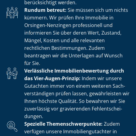
berücksichtigt werden.
Rundum betreut:
Sie müssen sich um nichts
kümmern. Wir prüfen Ihre Immobilie in
Orsingen-Nenzingen professionell und
informieren Sie über deren Wert, Zustand,
Mängel, Kosten und alle relevanten
rechtlichen Bestimmungen. Zudem
beantragen wir die Unterlagen auf Wunsch
für Sie.
Verlässliche Im­mo­bi­li­en­be­wer­tung durch
das Vier-Augen-Prinzip:
Indem wir unsere
Gutachten immer von einem weiteren Sach­
ver­stän­di­gen prüfen lassen, gewährleisten wir
Ihnen höchste Qualität. So bewahren wir Sie
zuverlässig vor gravierenden Fehl­ent­schei­
dun­gen.
Spezielle The­men­schwer­punk­te:
Zudem
verfügen unsere Im­mo­bi­li­en­gut­ach­ter in