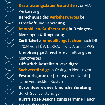
Rest­nut­zungs­dau­er-Gutachten
zur AfA-
Verkürzung
Berechnung
des
Verkehrswertes
bei
Erbschaft
und
Scheidung
Immobilien-Kaufberatung
in Orsingen-
Nenzingen & Umgebung
Zertifizierte
Im­mo­bi­li­en­gut­ach­ter
nach DIN
17024 von TÜV, DEKRA, IHK, DIA und EIPOS
Unabhängige
&
neutrale
Ermittlung des
Marktwertes
Öffentlich bestellte & vereidigte
Sachverständige
in Orsingen-Nenzingen
Fest­preis­ga­ran­tie
| transparent & fair |
keine versteckten Kosten
Kostenlose
&
unverbindliche Beratung
durch Sachverständige
Kurzfristige Be­sich­ti­gungs­ter­mi­ne
| auch
am Wochenende