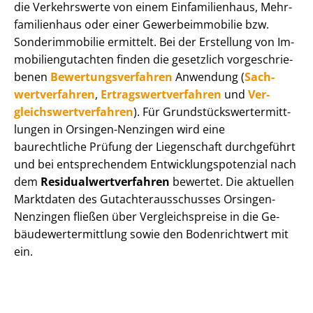
die Verkehrswerte von einem Einfamilienhaus, Mehr­
fa­mi­li­en­haus oder einer Ge­wer­be­im­mo­bi­lie bzw.
Sonderimmobilie ermittelt. Bei der Erstellung von Im­
mo­bi­li­en­gut­ach­ten finden die gesetzlich vor­ge­schrie­
be­nen
Be­wer­tungs­ver­fah­ren
Anwendung (
Sach­
wert­ver­fah­ren
,
Er­trags­wert­ver­fah­ren
und
Ver­
gleichs­wert­ver­fah­ren
). Für Grund­stücks­wert­ermitt­
lun­gen in Orsingen-Nenzingen wird eine
baurechtliche Prüfung der Liegenschaft durchgeführt
und bei entsprechendem Ent­wick­lungs­po­ten­zi­al nach
dem
Re­si­du­al­wert­ver­fah­ren
bewertet. Die aktuellen
Marktdaten des Gut­ach­ter­aus­schus­ses Orsingen-
Nenzingen fließen über Ver­gleichs­prei­se in die Ge­
bäu­de­wert­ermitt­lung sowie den Bodenrichtwert mit
ein.