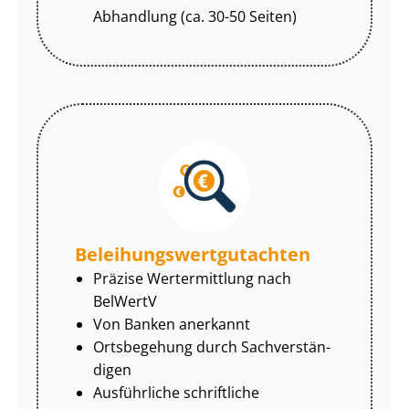
Abhandlung (ca. 30-50 Seiten)
Be­lei­hungs­wert­gut­ach­ten
Präzise Wertermittlung nach
BelWertV
Von Banken anerkannt
Ortsbegehung durch Sach­ver­stän­
di­gen
Ausführliche schriftliche