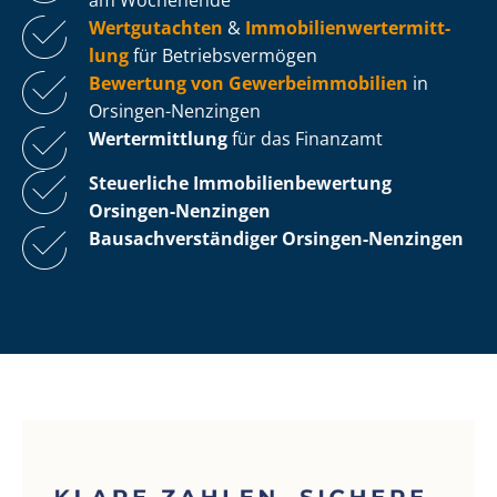
Wertgutachten
&
Im­mo­bi­li­en­wert­ermitt­
lung
für Be­triebs­ver­mö­gen
Bewertung von Ge­wer­be­im­mo­bi­li­en
in
Orsingen-Nenzingen
Wertermittlung
für das Finanzamt
Steuerliche Im­mo­bi­li­en­be­wer­tung
Orsingen-Nenzingen
Bau­sach­ver­stän­di­ger Orsingen-Nenzingen