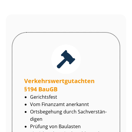
Ver­kehrs­wert­gut­ach­ten
§194 BauGB
Gerichtsfest
Vom Finanzamt anerkannt
Ortsbegehung durch Sach­ver­stän­
di­gen
Prüfung von Baulasten