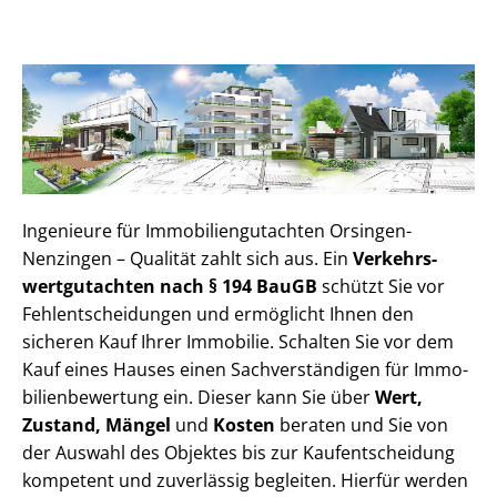
Ingenieure für Im­mo­bi­li­en­gut­ach­ten Orsingen-
Nenzingen – Qualität zahlt sich aus. Ein
Ver­kehrs­
wert­gut­ach­ten nach § 194 BauGB
schützt Sie vor
Fehl­ent­schei­dun­gen und ermöglicht Ihnen den
sicheren Kauf Ihrer Immobilie. Schalten Sie vor dem
Kauf eines Hauses einen Sach­ver­stän­di­gen für Im­mo­
bi­li­en­be­wer­tung ein. Dieser kann Sie über
Wert,
Zustand, Mängel
und
Kosten
beraten und Sie von
der Auswahl des Objektes bis zur Kauf­ent­schei­dung
kompetent und zuverlässig begleiten. Hierfür werden