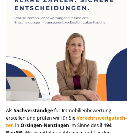
Als
Sachverständige
für Im­mo­bi­li­en­be­wer­tung
erstellen und prüfen wir für Sie
Ver­kehrs­wert­gut­ach­
ten
in
Orsingen-Nenzingen
im Sinne des
§ 194
BauGB
. Wir ermitteln unabhängig und fair den