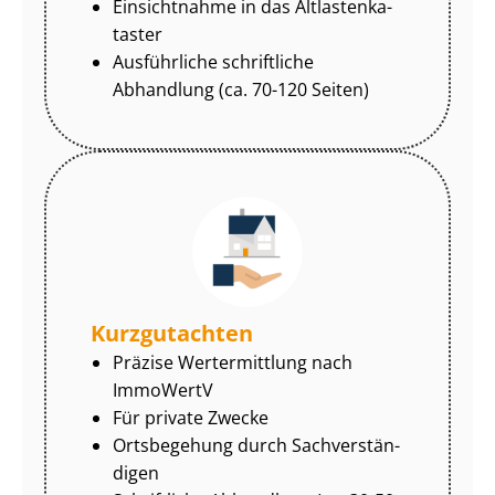
Einsichtnahme in das Alt­las­ten­ka­
tas­ter
Ausführliche schriftliche
Abhandlung (ca. 70-120 Seiten)
Kurzgutachten
Präzise Wertermittlung nach
ImmoWertV
Für private Zwecke
Ortsbegehung durch Sach­ver­stän­
di­gen