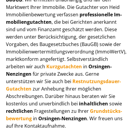
Marktwert Ihrer Immobilie. Die Gutachter von Heid
Im­mo­bi­li­en­be­wer­tung verfassen
professionelle Im­
mo­bi­li­en­gut­ach­ten
, die bei Gerichten anerkannt
sind und vom Finanzamt geschätzt werden. Diese
werden unter Be­rück­sich­ti­gung, der gesetzlichen
Vorgaben, des Baugesetzbuches (BauGB) sowie der
Im­mo­bi­li­en­wert­ermitt­lungs­ver­ord­nung (ImmoWertV),
marktkonform angefertigt. Selbst­ver­ständ­lich
arbeiten wir auch
Kurzgutachten
in
Orsingen-
Nenzingen
für private Zwecke aus. Gerne
unterstützen wir Sie auch bei
Rest­nut­zungs­dau­er-
Gutachten
zur Anhebung Ihrer möglichen
Abschreibungen. Darüber hinaus beraten wir Sie
kostenlos und unverbindlich bei
inhaltlichen
sowie
rechtlichen
Fragestellungen zu Ihrer
Grund­stücks­
be­wer­tung
in
Orsingen-Nenzingen
. Wir freuen uns
auf Ihre Kontaktaufnahme.