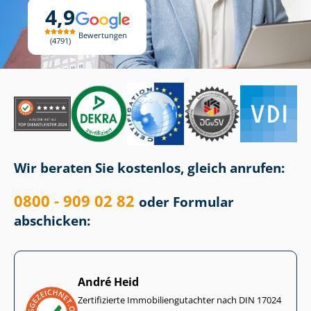
4,9
Bewertungen
4791
Wir beraten Sie kostenlos, gleich anrufen:
0800 - 909 02 82
oder Formular
abschicken:
André Heid
Zertifizierte Im­mo­bi­li­en­gut­ach­ter nach DIN 17024