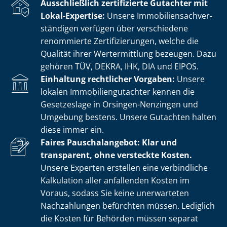
Ausschließlich zertifizierte Gutachter mit
Lokal-Expertise:
Unsere Im­mo­bi­li­en­sach­ver­
stän­di­gen verfügen über verschiedene
renommierte Zer­ti­fi­zie­run­gen, welche die
Qualität ihrer Wertermittlung bezeugen. Dazu
gehören TÜV, DEKRA, IHK, DIA und EIPOS.
Einhaltung rechtlicher Vorgaben:
Unsere
lokalen Im­mo­bi­li­en­gut­ach­ter kennen die
Gesetzeslage in Orsingen-Nenzingen und
Umgebung bestens. Unsere Gutachten halten
diese immer ein.
Faires Pauschalangebot: Klar und
transparent, ohne versteckte Kosten.
Unsere Experten erstellen eine verbindliche
Kalkulation aller anfallenden Kosten im
Voraus, sodass Sie keine unerwarteten
Nachzahlungen befürchten müssen. Lediglich
die Kosten für Behörden müssen separat