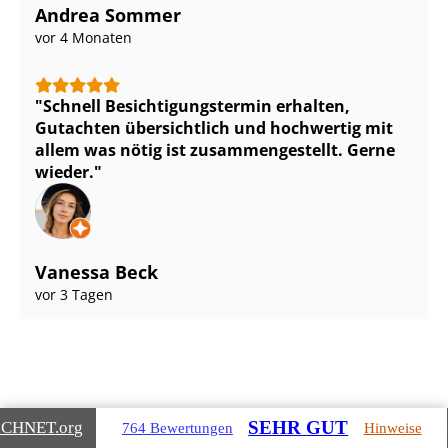
Andrea Sommer
vor 4 Monaten
Schnell Be­sich­ti­gungs­ter­min erhalten,
Gutachten übersichtlich und hochwertig mit
allem was nötig ist zu­sam­men­ge­stellt. Gerne
wieder.
Vanessa Beck
vor 3 Tagen
SEHR GUT
ICHNET
.org
764 Bewertungen
Hinweise