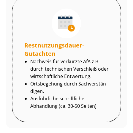
Rest­nut­zungs­dau­er-
Gutachten
Nachweis für verkürzte AfA z.B.
durch technischen Verschleiß oder
wirtschaftliche Entwertung.
Ortsbegehung durch Sach­ver­stän­
di­gen.
Ausführliche schriftliche
Abhandlung (ca. 30-50 Seiten)