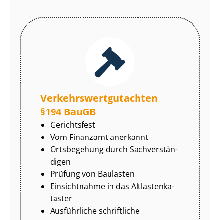
Ver­kehrs­wert­gut­ach­ten
§194 BauGB
Gerichtsfest
Vom Finanzamt anerkannt
Ortsbegehung durch Sach­ver­stän­
di­gen
Prüfung von Baulasten
Einsichtnahme in das Alt­las­ten­ka­
tas­ter
Ausführliche schriftliche