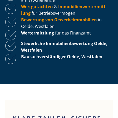
Wertgutachten
&
Im­mo­bi­li­en­wert­ermitt­
lung
für Be­triebs­ver­mö­gen
Bewertung von Ge­wer­be­im­mo­bi­li­en
in
Oelde, Westfalen
Wertermittlung
für das Finanzamt
Steuerliche Im­mo­bi­li­en­be­wer­tung
Oelde,
Westfalen
Bau­sach­ver­stän­di­ger Oelde, Westfalen