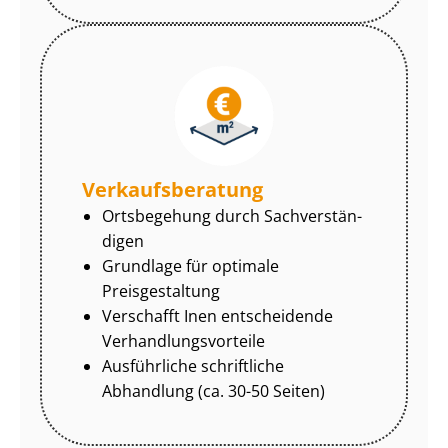
Ver­kaufs­be­ra­tung
Ortsbegehung durch Sach­ver­stän­
di­gen
Grundlage für optimale
Preisgestaltung
Verschafft Inen entscheidende
Ver­hand­lungs­vor­tei­le
Ausführliche schriftliche
Abhandlung (ca. 30-50 Seiten)