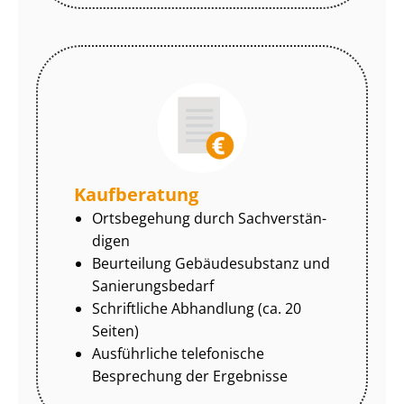
Kaufberatung
Ortsbegehung durch Sach­ver­stän­
di­gen
Beurteilung Gebäudesubstanz und
Sa­nie­rungs­be­darf
Schriftliche Abhandlung (ca. 20
Seiten)
Ausführliche telefonische
Besprechung der Ergebnisse