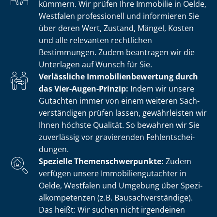
kümmern. Wir prüfen Ihre Immobilie in Oelde,
Westfalen professionell und informieren Sie
über deren Wert, Zustand, Mängel, Kosten
und alle relevanten rechtlichen
Bestimmungen. Zudem beantragen wir die
Unterlagen auf Wunsch für Sie.
Verlässliche Im­mo­bi­li­en­be­wer­tung durch
das Vier-Augen-Prinzip:
Indem wir unsere
Gutachten immer von einem weiteren Sach­
ver­stän­di­gen prüfen lassen, gewährleisten wir
Ihnen höchste Qualität. So bewahren wir Sie
zuverlässig vor gravierenden Fehl­ent­schei­
dun­gen.
Spezielle The­men­schwer­punk­te:
Zudem
verfügen unsere Im­mo­bi­li­en­gut­ach­ter in
Oelde, Westfalen und Umgebung über Spe­zi­
al­kom­pe­ten­zen (z.B. Bau­sach­ver­stän­di­ge).
Das heißt: Wir suchen nicht irgendeinen