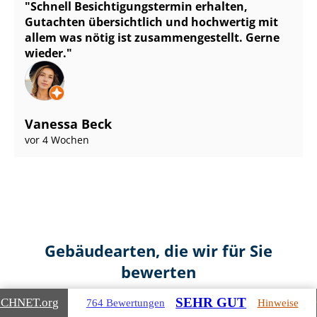
Schnell Be­sich­ti­gungs­ter­min erhalten,
Gutachten übersichtlich und hochwertig mit
allem was nötig ist zu­sam­men­ge­stellt. Gerne
wieder.
Vanessa Beck
vor 4 Wochen
Gebäudearten, die wir für Sie
bewerten
SEHR GUT
ICHNET
.org
764 Bewertungen
Hinweise