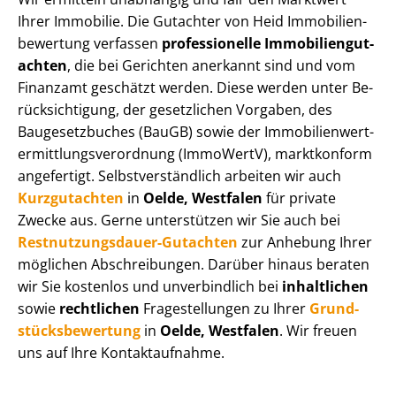
Ihrer Immobilie. Die Gutachter von Heid Im­mo­bi­li­en­
be­wer­tung verfassen
professionelle Im­mo­bi­li­en­gut­
ach­ten
, die bei Gerichten anerkannt sind und vom
Finanzamt geschätzt werden. Diese werden unter Be­
rück­sich­ti­gung, der gesetzlichen Vorgaben, des
Baugesetzbuches (BauGB) sowie der Im­mo­bi­li­en­wert­
ermitt­lungs­ver­ord­nung (ImmoWertV), marktkonform
angefertigt. Selbst­ver­ständ­lich arbeiten wir auch
Kurzgutachten
in
Oelde, Westfalen
für private
Zwecke aus. Gerne unterstützen wir Sie auch bei
Rest­nut­zungs­dau­er-Gutachten
zur Anhebung Ihrer
möglichen Abschreibungen. Darüber hinaus beraten
wir Sie kostenlos und unverbindlich bei
inhaltlichen
sowie
rechtlichen
Fragestellungen zu Ihrer
Grund­
stücks­be­wer­tung
in
Oelde, Westfalen
. Wir freuen
uns auf Ihre Kontaktaufnahme.