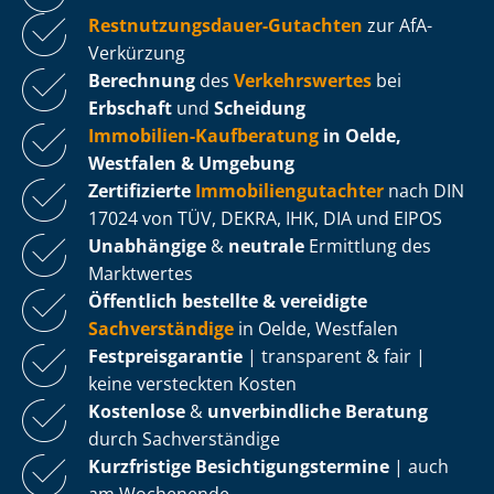
Rest­nut­zungs­dau­er-Gutachten
zur AfA-
Verkürzung
Berechnung
des
Verkehrswertes
bei
Erbschaft
und
Scheidung
Immobilien-Kaufberatung
in Oelde,
Westfalen & Umgebung
Zertifizierte
Im­mo­bi­li­en­gut­ach­ter
nach DIN
17024 von TÜV, DEKRA, IHK, DIA und EIPOS
Unabhängige
&
neutrale
Ermittlung des
Marktwertes
Öffentlich bestellte & vereidigte
Sachverständige
in Oelde, Westfalen
Fest­preis­ga­ran­tie
| transparent & fair |
keine versteckten Kosten
Kostenlose
&
unverbindliche Beratung
durch Sachverständige
Kurzfristige Be­sich­ti­gungs­ter­mi­ne
| auch
am Wochenende