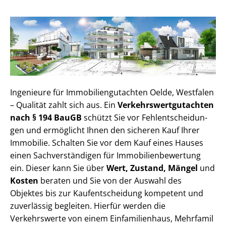
Ingenieure für Im­mo­bi­li­en­gut­ach­ten Oelde, Westfalen
– Qualität zahlt sich aus. Ein
Ver­kehrs­wert­gut­ach­ten
nach § 194 BauGB
schützt Sie vor Fehl­ent­schei­dun­
gen und ermöglicht Ihnen den sicheren Kauf Ihrer
Immobilie. Schalten Sie vor dem Kauf eines Hauses
einen Sach­ver­stän­di­gen für Im­mo­bi­li­en­be­wer­tung
ein. Dieser kann Sie über
Wert, Zustand, Mängel
und
Kosten
beraten und Sie von der Auswahl des
Objektes bis zur Kauf­ent­schei­dung kompetent und
zuverlässig begleiten. Hierfür werden die
Verkehrswerte von einem Einfamilienhaus, Mehr­fa­mi­l