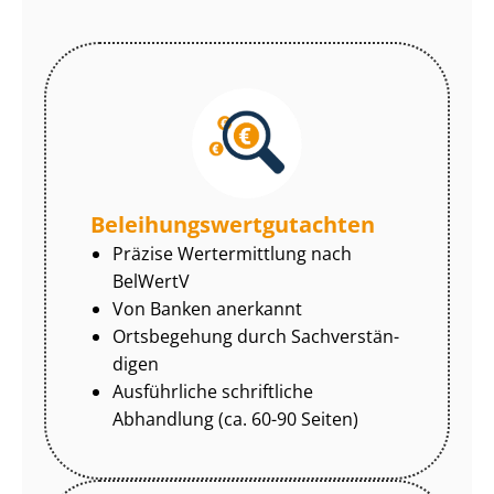
Be­lei­hungs­wert­gut­ach­ten
Präzise Wertermittlung nach
BelWertV
Von Banken anerkannt
Ortsbegehung durch Sach­ver­stän­
di­gen
Ausführliche schriftliche
Abhandlung (ca. 60-90 Seiten)