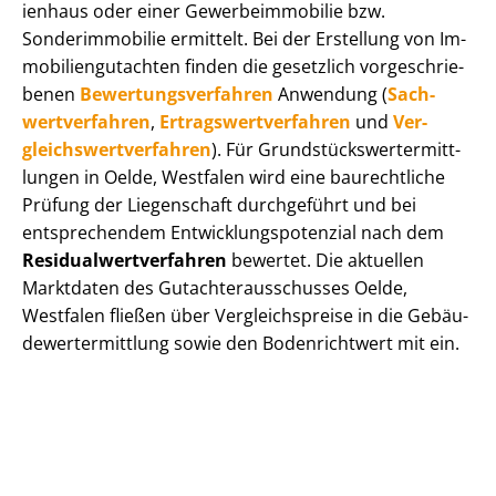
i­en­haus oder einer Ge­wer­be­im­mo­bi­lie bzw.
Sonderimmobilie ermittelt. Bei der Erstellung von Im­
mo­bi­li­en­gut­ach­ten finden die gesetzlich vor­ge­schrie­
be­nen
Be­wer­tungs­ver­fah­ren
Anwendung (
Sach­
wert­ver­fah­ren
,
Er­trags­wert­ver­fah­ren
und
Ver­
gleichs­wert­ver­fah­ren
). Für Grund­stücks­wert­ermitt­
lun­gen in Oelde, Westfalen wird eine baurechtliche
Prüfung der Liegenschaft durchgeführt und bei
entsprechendem Ent­wick­lungs­po­ten­zi­al nach dem
Re­si­du­al­wert­ver­fah­ren
bewertet. Die aktuellen
Marktdaten des Gut­ach­ter­aus­schus­ses Oelde,
Westfalen fließen über Ver­gleichs­prei­se in die Ge­bäu­
de­wert­ermitt­lung sowie den Bodenrichtwert mit ein.