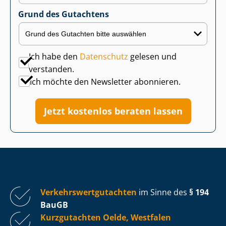
Grund des Gutachtens
Ich habe den
Datenschutz
gelesen und
verstanden.
Ich möchte den Newsletter abonnieren.
Jetzt kostenlos beraten lassen
Ver­kehrs­wert­gut­ach­ten
im Sinne des
§ 194
BauGB
Kurzgutachten Oelde, Westfalen