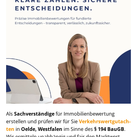
Als
Sachverständige
für Im­mo­bi­li­en­be­wer­tung
erstellen und prüfen wir für Sie
Ver­kehrs­wert­gut­ach­
ten
in
Oelde, Westfalen
im Sinne des
§ 194 BauGB
.
Wir ermitteln unabhängig und fair den Marktwert