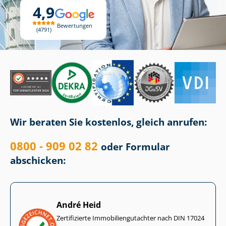
4,9
Bewertungen
4791
Wir beraten Sie kostenlos, gleich anrufen:
0800 - 909 02 82
oder Formular
abschicken:
André Heid
Zertifizierte Im­mo­bi­li­en­gut­ach­ter nach DIN 17024