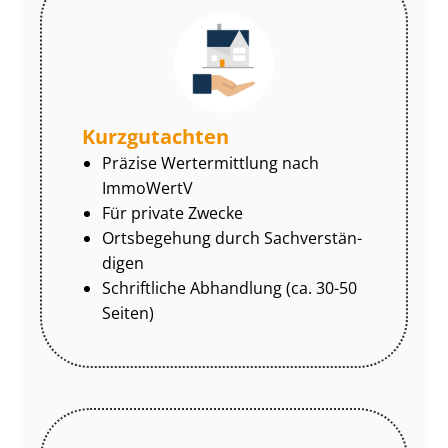
Kurzgutachten
Präzise Wertermittlung nach
ImmoWertV
Für private Zwecke
Ortsbegehung durch Sach­ver­stän­
di­gen
Schriftliche Abhandlung (ca. 30-50
Seiten)