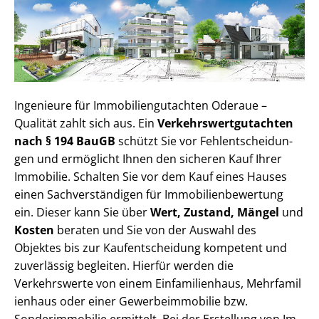
Ingenieure für Im­mo­bi­li­en­gut­ach­ten Oderaue –
Qualität zahlt sich aus. Ein
Ver­kehrs­wert­gut­ach­ten
nach § 194 BauGB
schützt Sie vor Fehl­ent­schei­dun­
gen und ermöglicht Ihnen den sicheren Kauf Ihrer
Immobilie. Schalten Sie vor dem Kauf eines Hauses
einen Sach­ver­stän­di­gen für Im­mo­bi­li­en­be­wer­tung
ein. Dieser kann Sie über
Wert, Zustand, Mängel
und
Kosten
beraten und Sie von der Auswahl des
Objektes bis zur Kauf­ent­schei­dung kompetent und
zuverlässig begleiten. Hierfür werden die
Verkehrswerte von einem Einfamilienhaus, Mehr­fa­mi­l
i­en­haus oder einer Ge­wer­be­im­mo­bi­lie bzw.