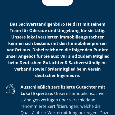
Das Sach­ver­stän­di­gen­bü­ro Heid ist mit seinem
Team für Oderaue und Umgebung für sie tätig.
Unsere lokal versierten Im­mo­bi­li­en­gut­ach­ter
kennen sich bestens mit den Im­mo­bi­li­en­prei­sen
vor Ort aus. Dabei zeichnen die folgenden Punkte
unser Angebot für Sie aus: Wir sind zudem Mitglied
beim Deutschen Gutachter & Sach­ver­stän­di­gen­
ver­band sowie Fördermitglied beim Verein
deutscher Ingenieure.
Ausschließlich zertifizierte Gutachter mit
Lokal-Expertise:
Unsere Im­mo­bi­li­en­sach­ver­
stän­di­gen verfügen über verschiedene
renommierte Zer­ti­fi­zie­run­gen, welche die
Qualität ihrer Wertermittlung bezeugen. Dazu