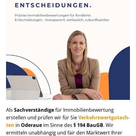
Als
Sachverständige
für Im­mo­bi­li­en­be­wer­tung
erstellen und prüfen wir für Sie
Ver­kehrs­wert­gut­ach­
ten
in
Oderaue
im Sinne des
§ 194 BauGB
. Wir
ermitteln unabhängig und fair den Marktwert Ihrer