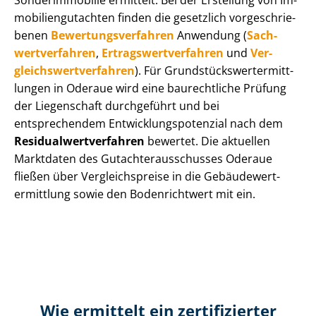
Sonderimmobilie ermittelt. Bei der Erstellung von Im­
mo­bi­li­en­gut­ach­ten finden die gesetzlich vor­ge­schrie­
be­nen
Be­wer­tungs­ver­fah­ren
Anwendung (
Sach­
wert­ver­fah­ren
,
Er­trags­wert­ver­fah­ren
und
Ver­
gleichs­wert­ver­fah­ren
). Für Grund­stücks­wert­ermitt­
lun­gen in Oderaue wird eine baurechtliche Prüfung
der Liegenschaft durchgeführt und bei
entsprechendem Ent­wick­lungs­po­ten­zi­al nach dem
Re­si­du­al­wert­ver­fah­ren
bewertet. Die aktuellen
Marktdaten des Gut­ach­ter­aus­schus­ses Oderaue
fließen über Ver­gleichs­prei­se in die Ge­bäu­de­wert­
ermitt­lung sowie den Bodenrichtwert mit ein.
Wie ermittelt ein zertifizierter