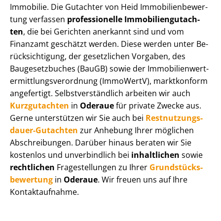
Immobilie. Die Gutachter von Heid Im­mo­bi­li­en­be­wer­
tung verfassen
professionelle Im­mo­bi­li­en­gut­ach­
ten
, die bei Gerichten anerkannt sind und vom
Finanzamt geschätzt werden. Diese werden unter Be­
rück­sich­ti­gung, der gesetzlichen Vorgaben, des
Baugesetzbuches (BauGB) sowie der Im­mo­bi­li­en­wert­
ermitt­lungs­ver­ord­nung (ImmoWertV), marktkonform
angefertigt. Selbst­ver­ständ­lich arbeiten wir auch
Kurzgutachten
in
Oderaue
für private Zwecke aus.
Gerne unterstützen wir Sie auch bei
Rest­nut­zungs­
dau­er-Gutachten
zur Anhebung Ihrer möglichen
Abschreibungen. Darüber hinaus beraten wir Sie
kostenlos und unverbindlich bei
inhaltlichen
sowie
rechtlichen
Fragestellungen zu Ihrer
Grund­stücks­
be­wer­tung
in
Oderaue
. Wir freuen uns auf Ihre
Kontaktaufnahme.