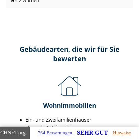
vor 2 Wochen
Gebäudearten, die wir für Sie
bewerten
Wohnimmobilien
Ein- und Zwei­fa­mi­li­en­häu­ser
Doppel- & Reihenhäuser
SEHR GUT
ICHNET
.org
764 Bewertungen
Hinweise
Ei­gen­tums­woh­nun­gen