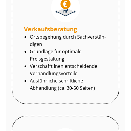
Ver­kaufs­be­ra­tung
Ortsbegehung durch Sach­ver­stän­
di­gen
Grundlage für optimale
Preisgestaltung
Verschafft Inen entscheidende
Ver­hand­lungs­vor­tei­le
Ausführliche schriftliche
Abhandlung (ca. 30-50 Seiten)