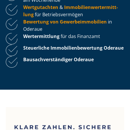
Wertgutachten
&
Im­mo­bi­li­en­wert­ermitt­
lung
für Be­triebs­ver­mö­gen
Bewertung von Ge­wer­be­im­mo­bi­li­en
in
Oderaue
Wertermittlung
für das Finanzamt
Steuerliche Im­mo­bi­li­en­be­wer­tung
Oderaue
Bau­sach­ver­stän­di­ger Oderaue