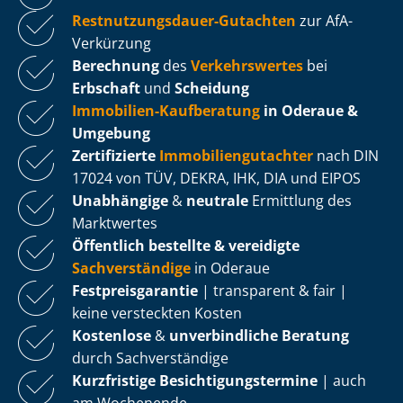
Rest­nut­zungs­dau­er-Gutachten
zur AfA-
Verkürzung
Berechnung
des
Verkehrswertes
bei
Erbschaft
und
Scheidung
Immobilien-Kaufberatung
in Oderaue &
Umgebung
Zertifizierte
Im­mo­bi­li­en­gut­ach­ter
nach DIN
17024 von TÜV, DEKRA, IHK, DIA und EIPOS
Unabhängige
&
neutrale
Ermittlung des
Marktwertes
Öffentlich bestellte & vereidigte
Sachverständige
in Oderaue
Fest­preis­ga­ran­tie
| transparent & fair |
keine versteckten Kosten
Kostenlose
&
unverbindliche Beratung
durch Sachverständige
Kurzfristige Be­sich­ti­gungs­ter­mi­ne
| auch
am Wochenende