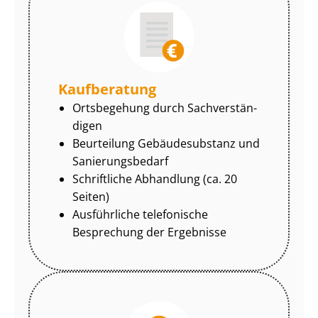
Kaufberatung
Ortsbegehung durch Sach­ver­stän­
di­gen
Beurteilung Gebäudesubstanz und
Sa­nie­rungs­be­darf
Schriftliche Abhandlung (ca. 20
Seiten)
Ausführliche telefonische
Besprechung der Ergebnisse