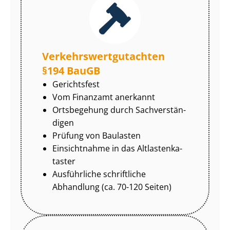
Ver­kehrs­wert­gut­ach­ten
§194 BauGB
Gerichtsfest
Vom Finanzamt anerkannt
Ortsbegehung durch Sach­ver­stän­
di­gen
Prüfung von Baulasten
Einsichtnahme in das Alt­las­ten­ka­
tas­ter
Ausführliche schriftliche
Abhandlung (ca. 70-120 Seiten)