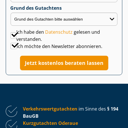
Grund des Gutachtens
Ich habe den
Datenschutz
gelesen und
verstanden.
Ich möchte den Newsletter abonnieren.
Jetzt kostenlos beraten lassen
Ver­kehrs­wert­gut­ach­ten
im Sinne des
§ 194
BauGB
Kurzgutachten Oderaue