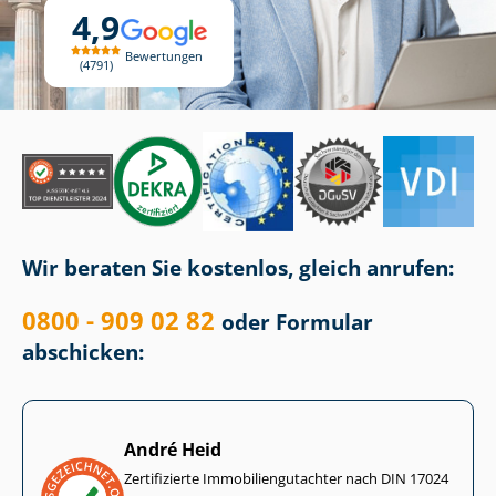
4,9
Bewertungen
4791
Wir beraten Sie kostenlos, gleich anrufen:
0800 - 909 02 82
oder Formular
abschicken:
André Heid
Zertifizierte Im­mo­bi­li­en­gut­ach­ter nach DIN 17024