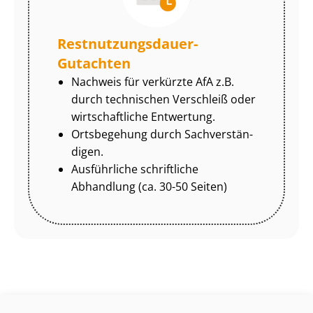
Rest­nut­zungs­dau­er-
Gutachten
Nachweis für verkürzte AfA z.B.
durch technischen Verschleiß oder
wirtschaftliche Entwertung.
Ortsbegehung durch Sach­ver­stän­
di­gen.
Ausführliche schriftliche
Abhandlung (ca. 30-50 Seiten)