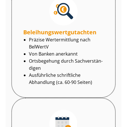
Be­lei­hungs­wert­gut­ach­ten
Präzise Wertermittlung nach
BelWertV
Von Banken anerkannt
Ortsbegehung durch Sach­ver­stän­
di­gen
Ausführliche schriftliche
Abhandlung (ca. 60-90 Seiten)