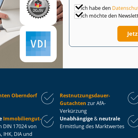
Ich habe den
Datenschu
Ich möchte den Newslet
Jet
hten Oberndorf
Rest­nut­zungs­dau­er-
Gutachten
zur AfA-
Verkürzung
e
Im­mo­bi­li­en­gut­
Unabhängige
&
neutrale
 DIN 17024 von
Ermittlung des Marktwertes
, IHK, DIA und