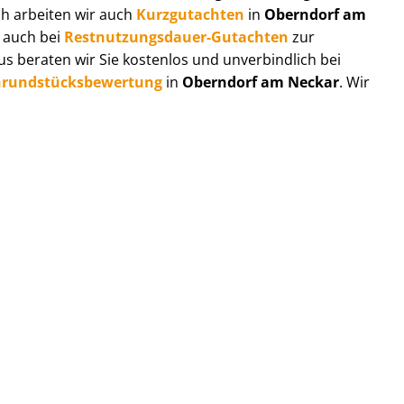
ch arbeiten wir auch
Kurzgutachten
in
Oberndorf am
e auch bei
Rest­nut­zungs­dau­er-Gutachten
zur
 beraten wir Sie kostenlos und unverbindlich bei
rund­stücks­be­wer­tung
in
Oberndorf am Neckar
. Wir