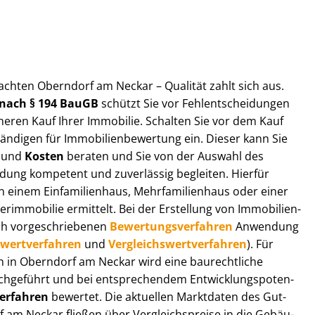
ut­ach­ten Oberndorf am Neckar – Qualität zahlt sich aus.
n nach § 194 BauGB
schützt Sie vor Fehl­ent­schei­dun­gen
heren Kauf Ihrer Immobilie. Schalten Sie vor dem Kauf
­di­gen für Im­mo­bi­li­en­be­wer­tung ein. Dieser kann Sie
und
Kosten
beraten und Sie von der Auswahl des
ei­dung kompetent und zuverlässig begleiten. Hierfür
einem Einfamilienhaus, Mehr­fa­mi­li­en­haus oder einer
derimmobilie ermittelt. Bei der Erstellung von Im­mo­bi­li­en­
ch vor­ge­schrie­be­nen
Be­wer­tungs­ver­fah­ren
Anwendung
­wert­ver­fah­ren
und
Ver­gleichs­wert­ver­fah­ren
). Für
gen in Oberndorf am Neckar wird eine baurechtliche
chgeführt und bei entsprechendem Ent­wick­lungs­po­ten­
ver­fah­ren
bewertet. Die aktuellen Marktdaten des Gut­
 am Neckar fließen über Ver­gleichs­prei­se in die Ge­bäu­