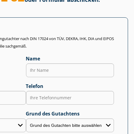
li­en­gut­ach­ter nach DIN 17024 von TÜV, DEKRA, IHK, DIA und EIPOS
lie sachgemäß.
Name
Telefon
Grund des Gutachtens