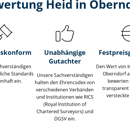
wertung Heid in Obern
s­konform
Unabhängige
Festpreis​
Gutachter
­ver­stän­di­gen
Den Wert von I
liche Standards
Oberndorf 
Unsere Sach­ver­stän­di­gen
nhaft ein.
bewerten w
halten den Ehrencodex von
transparent
verschiedenen Verbänden
versteckte
und Institutionen wie RICS
(Royal Institution of
Chartered Surveyors) und
DGSV ein.