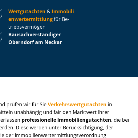
Wertgutachten
&
Im­mo­bi­li­
en­wert­ermitt­lung
für Be­
triebs­ver­mö­gen
Bau­sach­ver­stän­di­ger
Oberndorf am Neckar
 und prüfen wir für Sie
Ver­kehrs­wert­gut­ach­ten
in
mitteln unabhängig und fair den Marktwert Ihrer
 verfassen
professionelle Im­mo­bi­li­en­gut­ach­ten
, die bei
en. Diese werden unter Be­rück­sich­ti­gung, der
r Im­mo­bi­li­en­wert­ermitt­lungs­ver­ord­nung