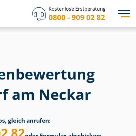
Kostenlose Erstberatung
0800 - 909 02 82
en­bewertung
f am Neckar
s, gleich anrufen:
02 82
oder Formular abschicken: