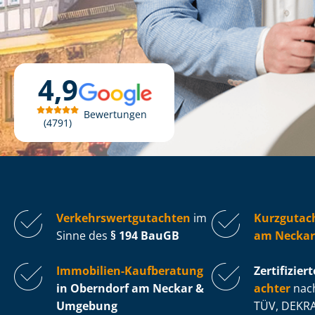
4,9
Bewertungen
4791
Ver­kehrs­wert­gut­ach­ten
im
Kurzgutac
Sinne des
§ 194 BauGB
am Neckar
Immobilien-Kaufberatung
Zertifiziert
in Oberndorf am Neckar &
ach­ter
nach
Umgebung
TÜV, DEKRA