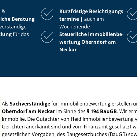
e
&
Kurzfristige Be­sich­ti­gungs­
iche Beratung
ter­mi­ne
| auch am
verständige
Wochenende
tlung
für das
Steuerliche Im­mo­bi­li­en­be­
wer­tung
Oberndorf am
Neckar
Als
Sachverständige
für Im­mo­bi­li­en­be­wer­tung erstellen
Oberndorf am Neckar
im Sinne des
§ 194 BauGB
. Wir er
Immobilie. Die Gutachter von Heid Im­mo­bi­li­en­be­wer­tung
Gerichten anerkannt sind und vom Finanzamt geschätzt werd
gesetzlichen Vorgaben, des Baugesetzbuches (BauGB) sowie de