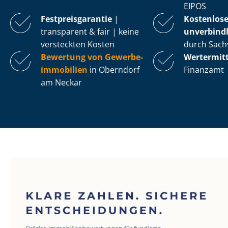
EIPOS
Fest­preis­ga­ran­tie
|
Kostenlos
transparent & fair | keine
unverbindl
versteckten Kosten
durch Sach
Bewertung von Ge­wer­be­
Wertermit
im­mo­bi­li­en
in Oberndorf
Finanzamt
am Neckar