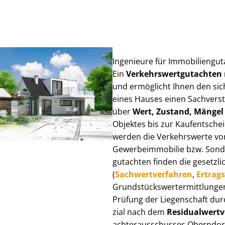
Ingenieure für Im­mo­bi­li­en­g
Ein
Ver­kehrs­wert­gut­ach­te
und ermöglicht Ihnen den sic
eines Hauses einen Sach­ver­stän
über
Wert, Zustand, Mängel
Objektes bis zur Kauf­ent­sch
werden die Verkehrswerte von 
Ge­wer­be­im­mo­bi­lie bzw. Son
gut­ach­ten finden die gesetzli
(
Sach­wert­ver­fah­ren
,
Er­trags
Grund­stücks­wert­ermitt­lun­
Prüfung der Liegenschaft dur
zi­al nach dem
Re­si­du­al­wert­
ach­ter­aus­schus­ses Oberndorf