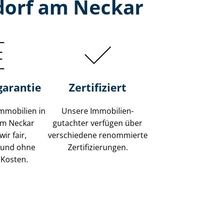
dorf am Neckar
garantie
Zertifiziert
mmobilien in
Unsere Immobilien­
am Neckar
gutachter verfügen über
ir fair,
verschiedene renommierte
 und ohne
Zer­ti­fi­zie­run­gen.
 Kosten.