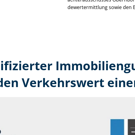
de­wert­ermitt­lung sowie den 
tifizierter Immobilien­
en Verkehrswert eine