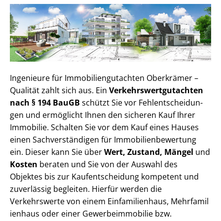
Ingenieure für Im­mo­bi­li­en­gut­ach­ten Oberkrämer –
Qualität zahlt sich aus. Ein
Ver­kehrs­wert­gut­ach­ten
nach § 194 BauGB
schützt Sie vor Fehl­ent­schei­dun­
gen und ermöglicht Ihnen den sicheren Kauf Ihrer
Immobilie. Schalten Sie vor dem Kauf eines Hauses
einen Sach­ver­stän­di­gen für Im­mo­bi­li­en­be­wer­tung
ein. Dieser kann Sie über
Wert, Zustand, Mängel
und
Kosten
beraten und Sie von der Auswahl des
Objektes bis zur Kauf­ent­schei­dung kompetent und
zuverlässig begleiten. Hierfür werden die
Verkehrswerte von einem Einfamilienhaus, Mehr­fa­mi­l
i­en­haus oder einer Ge­wer­be­im­mo­bi­lie bzw.