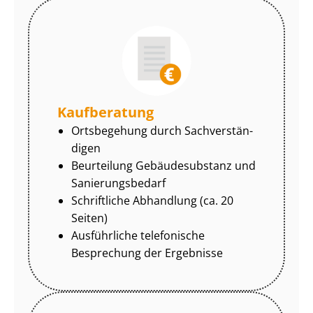
Kaufberatung
Ortsbegehung durch Sach­ver­stän­
di­gen
Beurteilung Gebäudesubstanz und
Sa­nie­rungs­be­darf
Schriftliche Abhandlung (ca. 20
Seiten)
Ausführliche telefonische
Besprechung der Ergebnisse