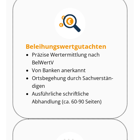
Be­lei­hungs­wert­gut­ach­ten
Präzise Wertermittlung nach
BelWertV
Von Banken anerkannt
Ortsbegehung durch Sach­ver­stän­
di­gen
Ausführliche schriftliche
Abhandlung (ca. 60-90 Seiten)