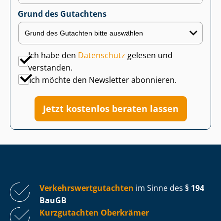
Grund des Gutachtens
Ich habe den
Datenschutz
gelesen und
verstanden.
Ich möchte den Newsletter abonnieren.
Jetzt kostenlos beraten lassen
Ver­kehrs­wert­gut­ach­ten
im Sinne des
§ 194
BauGB
Kurzgutachten Oberkrämer