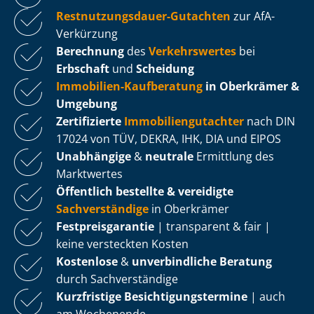
Rest­nut­zungs­dau­er-Gutachten
zur AfA-
Verkürzung
Berechnung
des
Verkehrswertes
bei
Erbschaft
und
Scheidung
Immobilien-Kaufberatung
in Oberkrämer &
Umgebung
Zertifizierte
Im­mo­bi­li­en­gut­ach­ter
nach DIN
17024 von TÜV, DEKRA, IHK, DIA und EIPOS
Unabhängige
&
neutrale
Ermittlung des
Marktwertes
Öffentlich bestellte & vereidigte
Sachverständige
in Oberkrämer
Fest­preis­ga­ran­tie
| transparent & fair |
keine versteckten Kosten
Kostenlose
&
unverbindliche Beratung
durch Sachverständige
Kurzfristige Be­sich­ti­gungs­ter­mi­ne
| auch
am Wochenende