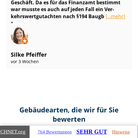
Geschäft. Da es für das Finanzamt bestimmt
war musste es auch auf jeden Fall ein Ver­
kehrs­wert­gut­ach­ten nach §194 Baugb
[...mehr]
Silke Pfeiffer
vor 3 Wochen
Gebäudearten, die wir für Sie
bewerten
SEHR GUT
ICHNET
.org
764 Bewertungen
Hinweise