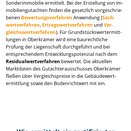
Sonderimmobilie ermittelt. Bei der Erstellung von Im­
mo­bi­li­en­gut­ach­ten finden die gesetzlich vor­ge­schrie­
be­nen
Be­wer­tungs­ver­fah­ren
Anwendung (
Sach­
wert­ver­fah­ren
,
Er­trags­wert­ver­fah­ren
und
Ver­
gleichs­wert­ver­fah­ren
). Für Grund­stücks­wert­ermitt­
lun­gen in Oberkrämer wird eine baurechtliche
Prüfung der Liegenschaft durchgeführt und bei
entsprechendem Ent­wick­lungs­po­ten­zi­al nach dem
Re­si­du­al­wert­ver­fah­ren
bewertet. Die aktuellen
Marktdaten des Gut­ach­ter­aus­schus­ses Oberkrämer
fließen über Ver­gleichs­prei­se in die Ge­bäu­de­wert­
ermitt­lung sowie den Bodenrichtwert mit ein.