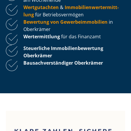
Wertgutachten
&
Im­mo­bi­li­en­wert­ermitt­
lung
für Be­triebs­ver­mö­gen
Bewertung von Ge­wer­be­im­mo­bi­li­en
in
Oberkrämer
Wertermittlung
für das Finanzamt
Steuerliche Im­mo­bi­li­en­be­wer­tung
Oberkrämer
Bau­sach­ver­stän­di­ger Oberkrämer