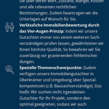
Sie über deren Wert, Zustand, Mängel, Kosten
und alle relevanten rechtlichen
Bestimmungen. Zudem beantragen wir die
Unterlagen auf Wunsch für Sie.
Verlässliche Im­mo­bi­li­en­be­wer­tung durch
das Vier-Augen-Prinzip:
Indem wir unsere
Gutachten immer von einem weiteren Sach­
ver­stän­di­gen prüfen lassen, gewährleisten wir
Ihnen höchste Qualität. So bewahren wir Sie
zuverlässig vor gravierenden Fehl­ent­schei­
dun­gen.
Spezielle The­men­schwer­punk­te:
Zudem
verfügen unsere Im­mo­bi­li­en­gut­ach­ter in
Oberkrämer und Umgebung über Spe­zi­al­
kom­pe­ten­zen (z.B. Bau­sach­ver­stän­di­ge). Das
heißt: Wir suchen nicht irgendeinen
Gutachter für Ihr Projekt, sondern den
optimal geeigneten, sodass wir auch