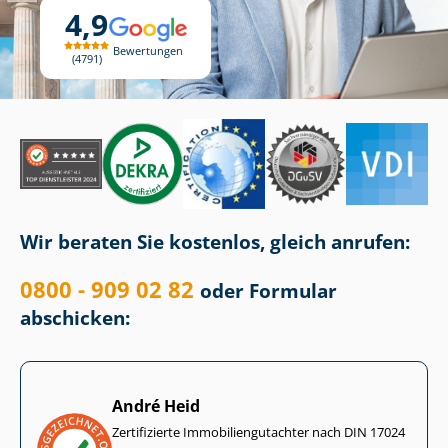
4,9
Bewertungen
4791
Wir beraten Sie kostenlos, gleich anrufen:
0800 - 909 02 82
oder Formular
abschicken:
André Heid
Zertifizierte Im­mo­bi­li­en­gut­ach­ter nach DIN 17024