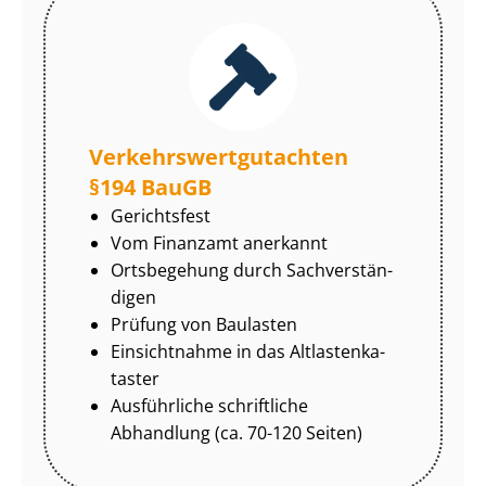
Ver­kehrs­wert­gut­ach­ten
§194 BauGB
Gerichtsfest
Vom Finanzamt anerkannt
Ortsbegehung durch Sach­ver­stän­
di­gen
Prüfung von Baulasten
Einsichtnahme in das Alt­las­ten­ka­
tas­ter
Ausführliche schriftliche
Abhandlung (ca. 70-120 Seiten)