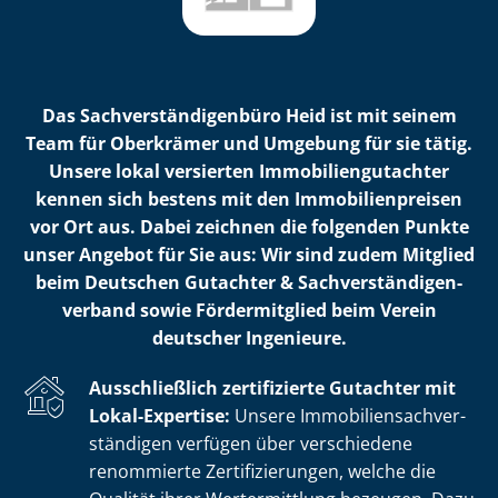
Das Sach­ver­stän­di­gen­bü­ro Heid ist mit seinem
Team für Oberkrämer und Umgebung für sie tätig.
Unsere lokal versierten Im­mo­bi­li­en­gut­ach­ter
kennen sich bestens mit den Im­mo­bi­li­en­prei­sen
vor Ort aus. Dabei zeichnen die folgenden Punkte
unser Angebot für Sie aus: Wir sind zudem Mitglied
beim Deutschen Gutachter & Sach­ver­stän­di­gen­
ver­band sowie Fördermitglied beim Verein
deutscher Ingenieure.
Ausschließlich zertifizierte Gutachter mit
Lokal-Expertise:
Unsere Im­mo­bi­li­en­sach­ver­
stän­di­gen verfügen über verschiedene
renommierte Zer­ti­fi­zie­run­gen, welche die