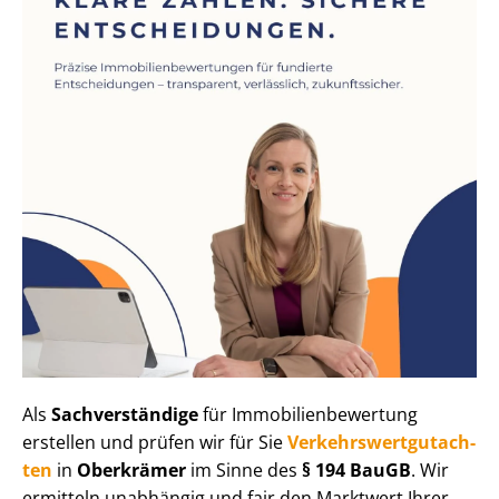
Als
Sachverständige
für Im­mo­bi­li­en­be­wer­tung
erstellen und prüfen wir für Sie
Ver­kehrs­wert­gut­ach­
ten
in
Oberkrämer
im Sinne des
§ 194 BauGB
. Wir
ermitteln unabhängig und fair den Marktwert Ihrer