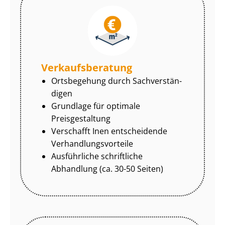
Ver­kaufs­be­ra­tung
Ortsbegehung durch Sach­ver­stän­
di­gen
Grundlage für optimale
Preisgestaltung
Verschafft Inen entscheidende
Ver­hand­lungs­vor­tei­le
Ausführliche schriftliche
Abhandlung (ca. 30-50 Seiten)