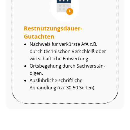
Rest­nut­zungs­dau­er-
Gutachten
Nachweis für verkürzte AfA z.B.
durch technischen Verschleiß oder
wirtschaftliche Entwertung.
Ortsbegehung durch Sach­ver­stän­
di­gen.
Ausführliche schriftliche
Abhandlung (ca. 30-50 Seiten)