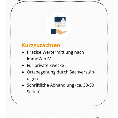
Kurzgutachten
Präzise Wertermittlung nach
ImmoWertV
Für private Zwecke
Ortsbegehung durch Sach­ver­stän­
di­gen
Schriftliche Abhandlung (ca. 30-50
Seiten)