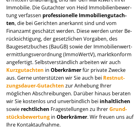
Immobilie. Die Gutachter von Heid Im­mo­bi­li­en­be­wer­
tung verfassen
professionelle Im­mo­bi­li­en­gut­ach­
ten
, die bei Gerichten anerkannt sind und vom
Finanzamt geschätzt werden. Diese werden unter Be­
rück­sich­ti­gung, der gesetzlichen Vorgaben, des
Baugesetzbuches (BauGB) sowie der Im­mo­bi­li­en­wert­
ermitt­lungs­ver­ord­nung (ImmoWertV), marktkonform
angefertigt. Selbst­ver­ständ­lich arbeiten wir auch
Kurzgutachten
in
Oberkrämer
für private Zwecke
aus. Gerne unterstützen wir Sie auch bei
Rest­nut­
zungs­dau­er-Gutachten
zur Anhebung Ihrer
möglichen Abschreibungen. Darüber hinaus beraten
wir Sie kostenlos und unverbindlich bei
inhaltlichen
sowie
rechtlichen
Fragestellungen zu Ihrer
Grund­
stücks­be­wer­tung
in
Oberkrämer
. Wir freuen uns auf
Ihre Kontaktaufnahme.