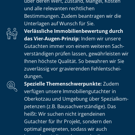
über deren Wert, Zustand, Mängel, Kosten
und alle relevanten rechtlichen
Bestimmungen. Zudem beantragen wir die
Unterlagen auf Wunsch für Sie.
Verlässliche Im­mo­bi­li­en­be­wer­tung durch
das Vier-Augen-Prinzip:
Indem wir unsere
Gutachten immer von einem weiteren Sach­
ver­stän­di­gen prüfen lassen, gewährleisten wir
Ihnen höchste Qualität. So bewahren wir Sie
zuverlässig vor gravierenden Fehl­ent­schei­
dun­gen.
Spezielle The­men­schwer­punk­te:
Zudem
verfügen unsere Im­mo­bi­li­en­gut­ach­ter in
Oberkotzau und Umgebung über Spe­zi­al­kom­
pe­ten­zen (z.B. Bau­sach­ver­stän­di­ge). Das
heißt: Wir suchen nicht irgendeinen
Gutachter für Ihr Projekt, sondern den
optimal geeigneten, sodass wir auch