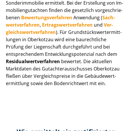
Sonderimmobilie ermittelt. Bei der Erstellung von Im­
mo­bi­li­en­gut­ach­ten finden die gesetzlich vor­ge­schrie­
be­nen
Be­wer­tungs­ver­fah­ren
Anwendung (
Sach­
wert­ver­fah­ren
,
Er­trags­wert­ver­fah­ren
und
Ver­
gleichs­wert­ver­fah­ren
). Für Grund­stücks­wert­ermitt­
lun­gen in Oberkotzau wird eine baurechtliche
Prüfung der Liegenschaft durchgeführt und bei
entsprechendem Ent­wick­lungs­po­ten­zi­al nach dem
Re­si­du­al­wert­ver­fah­ren
bewertet. Die aktuellen
Marktdaten des Gut­ach­ter­aus­schus­ses Oberkotzau
fließen über Ver­gleichs­prei­se in die Ge­bäu­de­wert­
ermitt­lung sowie den Bodenrichtwert mit ein.