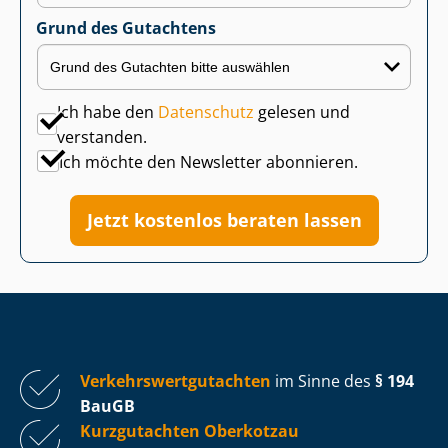
Grund des Gutachtens
Ich habe den
Datenschutz
gelesen und
verstanden.
Ich möchte den Newsletter abonnieren.
Jetzt kostenlos beraten lassen
Ver­kehrs­wert­gut­ach­ten
im Sinne des
§ 194
BauGB
Kurzgutachten Oberkotzau