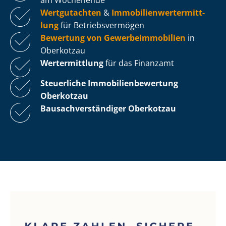
Wertgutachten
&
Im­mo­bi­li­en­wert­ermitt­
lung
für Be­triebs­ver­mö­gen
Bewertung von Ge­wer­be­im­mo­bi­li­en
in
Oberkotzau
Wertermittlung
für das Finanzamt
Steuerliche Im­mo­bi­li­en­be­wer­tung
Oberkotzau
Bau­sach­ver­stän­di­ger Oberkotzau