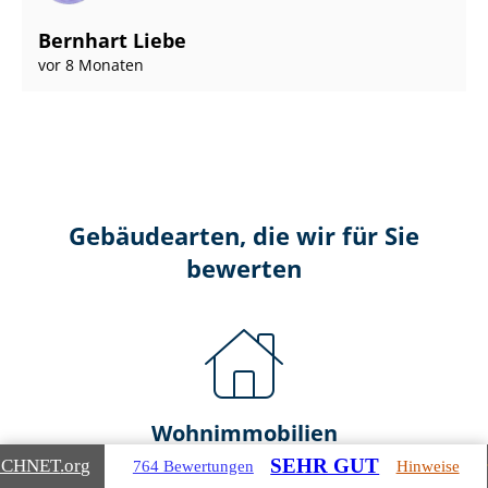
Bernhart Liebe
vor 8 Monaten
Gebäudearten, die wir für Sie
bewerten
Wohnimmobilien
SEHR GUT
ICHNET
.org
764 Bewertungen
Hinweise
Ein- und Zwei­fa­mi­li­en­häu­ser