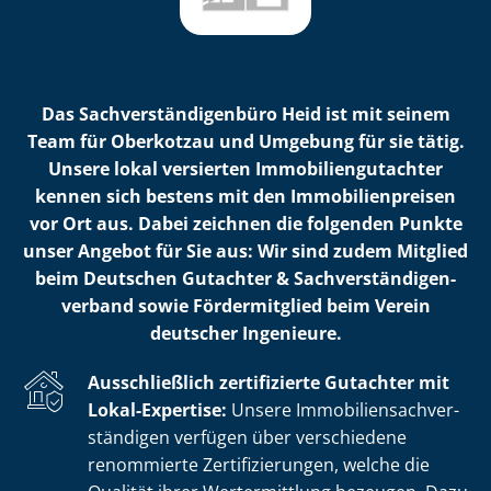
Das Sach­ver­stän­di­gen­bü­ro Heid ist mit seinem
Team für Oberkotzau und Umgebung für sie tätig.
Unsere lokal versierten Im­mo­bi­li­en­gut­ach­ter
kennen sich bestens mit den Im­mo­bi­li­en­prei­sen
vor Ort aus. Dabei zeichnen die folgenden Punkte
unser Angebot für Sie aus: Wir sind zudem Mitglied
beim Deutschen Gutachter & Sach­ver­stän­di­gen­
ver­band sowie Fördermitglied beim Verein
deutscher Ingenieure.
Ausschließlich zertifizierte Gutachter mit
Lokal-Expertise:
Unsere Im­mo­bi­li­en­sach­ver­
stän­di­gen verfügen über verschiedene
renommierte Zer­ti­fi­zie­run­gen, welche die