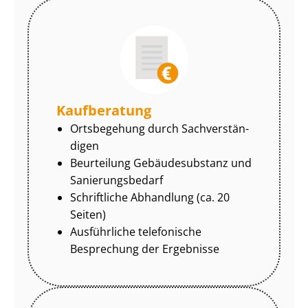
Kaufberatung
Ortsbegehung durch Sach­ver­stän­
di­gen
Beurteilung Gebäudesubstanz und
Sa­nie­rungs­be­darf
Schriftliche Abhandlung (ca. 20
Seiten)
Ausführliche telefonische
Besprechung der Ergebnisse