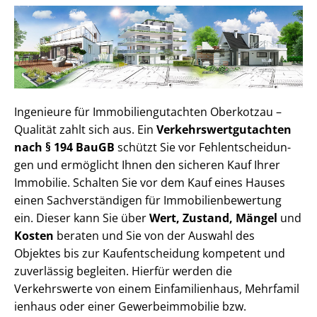
Ingenieure für Im­mo­bi­li­en­gut­ach­ten Oberkotzau –
Qualität zahlt sich aus. Ein
Ver­kehrs­wert­gut­ach­ten
nach § 194 BauGB
schützt Sie vor Fehl­ent­schei­dun­
gen und ermöglicht Ihnen den sicheren Kauf Ihrer
Immobilie. Schalten Sie vor dem Kauf eines Hauses
einen Sach­ver­stän­di­gen für Im­mo­bi­li­en­be­wer­tung
ein. Dieser kann Sie über
Wert, Zustand, Mängel
und
Kosten
beraten und Sie von der Auswahl des
Objektes bis zur Kauf­ent­schei­dung kompetent und
zuverlässig begleiten. Hierfür werden die
Verkehrswerte von einem Einfamilienhaus, Mehr­fa­mi­l
i­en­haus oder einer Ge­wer­be­im­mo­bi­lie bzw.