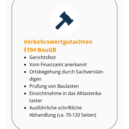
Ver­kehrs­wert­gut­ach­ten
§194 BauGB
Gerichtsfest
Vom Finanzamt anerkannt
Ortsbegehung durch Sach­ver­stän­
di­gen
Prüfung von Baulasten
Einsichtnahme in das Alt­las­ten­ka­
tas­ter
Ausführliche schriftliche
Abhandlung (ca. 70-120 Seiten)