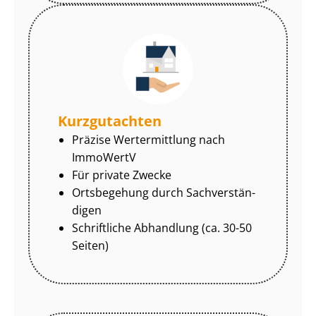
Kurzgutachten
Präzise Wertermittlung nach
ImmoWertV
Für private Zwecke
Ortsbegehung durch Sach­ver­stän­
di­gen
Schriftliche Abhandlung (ca. 30-50
Seiten)