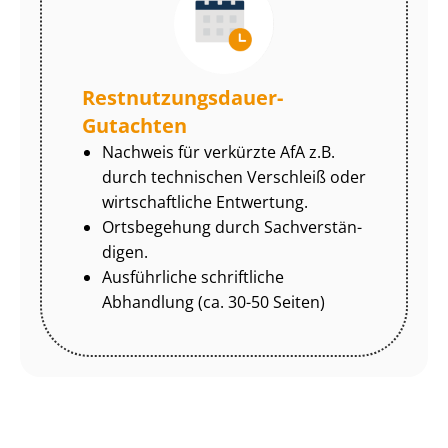
Rest­nut­zungs­dau­er-
Gutachten
Nachweis für verkürzte AfA z.B.
durch technischen Verschleiß oder
wirtschaftliche Entwertung.
Ortsbegehung durch Sach­ver­stän­
di­gen.
Ausführliche schriftliche
Abhandlung (ca. 30-50 Seiten)