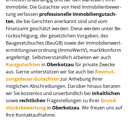
Immobilie. Die Gutachter von Heid Im­mo­bi­li­en­be­wer­
tung verfassen
professionelle Im­mo­bi­li­en­gut­ach­
ten
, die bei Gerichten anerkannt sind und vom
Finanzamt geschätzt werden. Diese werden unter Be­
rück­sich­ti­gung, der gesetzlichen Vorgaben, des
Baugesetzbuches (BauGB) sowie der Im­mo­bi­li­en­wert­
ermitt­lungs­ver­ord­nung (ImmoWertV), marktkonform
angefertigt. Selbst­ver­ständ­lich arbeiten wir auch
Kurzgutachten
in
Oberkotzau
für private Zwecke
aus. Gerne unterstützen wir Sie auch bei
Rest­nut­
zungs­dau­er-Gutachten
zur Anhebung Ihrer
möglichen Abschreibungen. Darüber hinaus beraten
wir Sie kostenlos und unverbindlich bei
inhaltlichen
sowie
rechtlichen
Fragestellungen zu Ihrer
Grund­
stücks­be­wer­tung
in
Oberkotzau
. Wir freuen uns auf
Ihre Kontaktaufnahme.