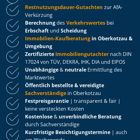
Rest­nut­zungs­dau­er-Gutachten
zur AfA-
Verkürzung
Berechnung
des
Verkehrswertes
bei
Erbschaft
und
Scheidung
Immobilien-Kaufberatung
in Oberkotzau &
Umgebung
Zertifizierte
Im­mo­bi­li­en­gut­ach­ter
nach DIN
17024 von TÜV, DEKRA, IHK, DIA und EIPOS
Unabhängige
&
neutrale
Ermittlung des
Marktwertes
Öffentlich bestellte & vereidigte
Sachverständige
in Oberkotzau
Fest­preis­ga­ran­tie
| transparent & fair |
keine versteckten Kosten
Kostenlose
&
unverbindliche Beratung
durch Sachverständige
Kurzfristige Be­sich­ti­gungs­ter­mi­ne
| auch
am Wochenende