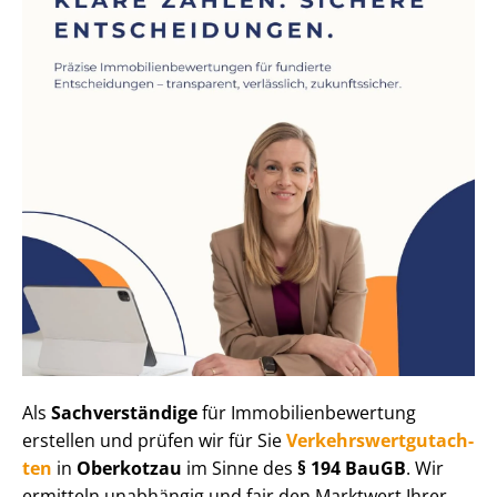
Als
Sachverständige
für Im­mo­bi­li­en­be­wer­tung
erstellen und prüfen wir für Sie
Ver­kehrs­wert­gut­ach­
ten
in
Oberkotzau
im Sinne des
§ 194 BauGB
. Wir
ermitteln unabhängig und fair den Marktwert Ihrer