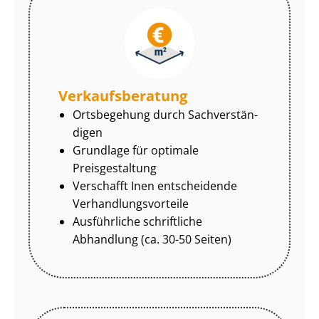
Ver­kaufs­be­ra­tung
Ortsbegehung durch Sach­ver­stän­
di­gen
Grundlage für optimale
Preisgestaltung
Verschafft Inen entscheidende
Ver­hand­lungs­vor­tei­le
Ausführliche schriftliche
Abhandlung (ca. 30-50 Seiten)