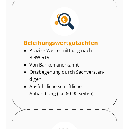
Be­lei­hungs­wert­gut­ach­ten
Präzise Wertermittlung nach
BelWertV
Von Banken anerkannt
Ortsbegehung durch Sach­ver­stän­
di­gen
Ausführliche schriftliche
Abhandlung (ca. 60-90 Seiten)