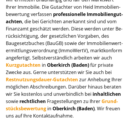
Ihrer Immobilie. Die Gutachter von Heid Im­mo­bi­li­en­
be­wer­tung verfassen
professionelle Im­mo­bi­li­en­gut­
ach­ten
, die bei Gerichten anerkannt sind und vom
Finanzamt geschätzt werden. Diese werden unter Be­
rück­sich­ti­gung, der gesetzlichen Vorgaben, des
Baugesetzbuches (BauGB) sowie der Im­mo­bi­li­en­wert­
ermitt­lungs­ver­ord­nung (ImmoWertV), marktkonform
angefertigt. Selbst­ver­ständ­lich arbeiten wir auch
Kurzgutachten
in
Oberkirch (Baden)
für private
Zwecke aus. Gerne unterstützen wir Sie auch bei
Rest­nut­zungs­dau­er-Gutachten
zur Anhebung Ihrer
möglichen Abschreibungen. Darüber hinaus beraten
wir Sie kostenlos und unverbindlich bei
inhaltlichen
sowie
rechtlichen
Fragestellungen zu Ihrer
Grund­
stücks­be­wer­tung
in
Oberkirch (Baden)
. Wir freuen
uns auf Ihre Kontaktaufnahme.