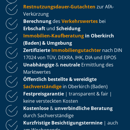
Rest­nut­zungs­dau­er-Gutachten
zur AfA-
Verkürzung
Berechnung
des
Verkehrswertes
bei
Erbschaft
und
Scheidung
Immobilien-Kaufberatung
in Oberkirch
(Baden) & Umgebung
Zertifizierte
Im­mo­bi­li­en­gut­ach­ter
nach DIN
17024 von TÜV, DEKRA, IHK, DIA und EIPOS
Unabhängige
&
neutrale
Ermittlung des
Marktwertes
Öffentlich bestellte & vereidigte
Sachverständige
in Oberkirch (Baden)
Fest­preis­ga­ran­tie
| transparent & fair |
keine versteckten Kosten
Kostenlose
&
unverbindliche Beratung
durch Sachverständige
Kurzfristige Be­sich­ti­gungs­ter­mi­ne
| auch
am Wochenende