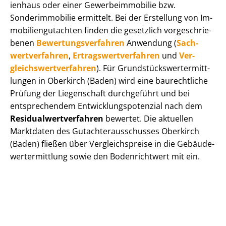
i­en­haus oder einer Ge­wer­be­im­mo­bi­lie bzw.
Sonderimmobilie ermittelt. Bei der Erstellung von Im­
mo­bi­li­en­gut­ach­ten finden die gesetzlich vor­ge­schrie­
be­nen
Be­wer­tungs­ver­fah­ren
Anwendung (
Sach­
wert­ver­fah­ren
,
Er­trags­wert­ver­fah­ren
und
Ver­
gleichs­wert­ver­fah­ren
). Für Grund­stücks­wert­ermitt­
lun­gen in Oberkirch (Baden) wird eine baurechtliche
Prüfung der Liegenschaft durchgeführt und bei
entsprechendem Ent­wick­lungs­po­ten­zi­al nach dem
Re­si­du­al­wert­ver­fah­ren
bewertet. Die aktuellen
Marktdaten des Gut­ach­ter­aus­schus­ses Oberkirch
(Baden) fließen über Ver­gleichs­prei­se in die Ge­bäu­de­
wert­ermitt­lung sowie den Bodenrichtwert mit ein.