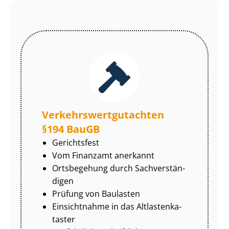
Ver­kehrs­wert­gut­ach­ten
§194 BauGB
Gerichtsfest
Vom Finanzamt anerkannt
Ortsbegehung durch Sach­ver­stän­
di­gen
Prüfung von Baulasten
Einsichtnahme in das Alt­las­ten­ka­
tas­ter