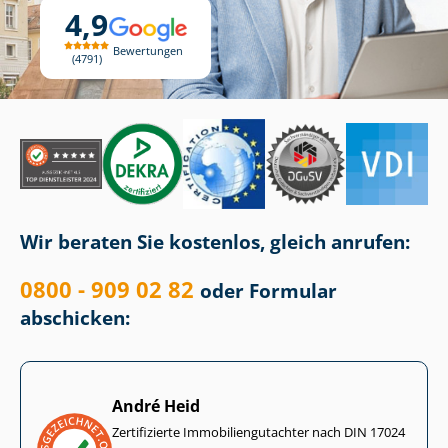
4,9
Bewertungen
4791
Wir beraten Sie kostenlos, gleich anrufen:
0800 - 909 02 82
oder Formular
abschicken:
André Heid
Zertifizierte Im­mo­bi­li­en­gut­ach­ter nach DIN 17024