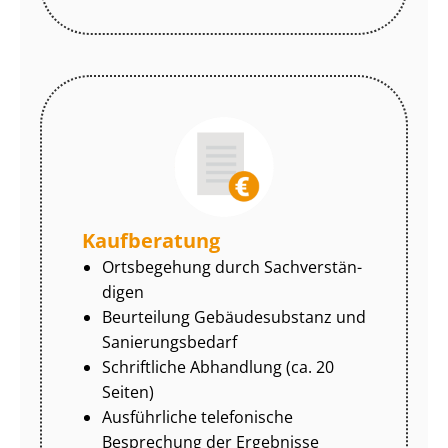
Kaufberatung
Ortsbegehung durch Sach­ver­stän­
di­gen
Beurteilung Gebäudesubstanz und
Sa­nie­rungs­be­darf
Schriftliche Abhandlung (ca. 20
Seiten)
Ausführliche telefonische
Besprechung der Ergebnisse