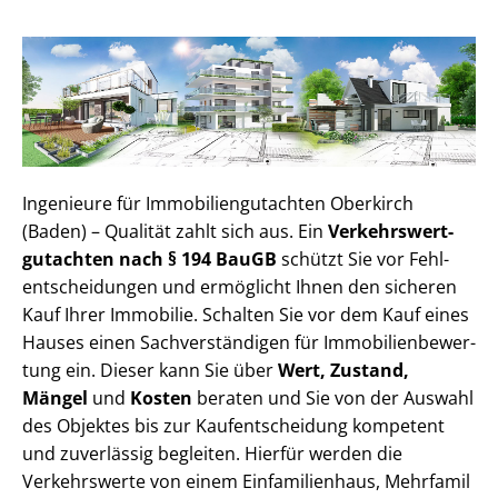
Ingenieure für Im­mo­bi­li­en­gut­ach­ten Oberkirch
(Baden) – Qualität zahlt sich aus. Ein
Ver­kehrs­wert­
gut­ach­ten nach § 194 BauGB
schützt Sie vor Fehl­
ent­schei­dun­gen und ermöglicht Ihnen den sicheren
Kauf Ihrer Immobilie. Schalten Sie vor dem Kauf eines
Hauses einen Sach­ver­stän­di­gen für Im­mo­bi­li­en­be­wer­
tung ein. Dieser kann Sie über
Wert, Zustand,
Mängel
und
Kosten
beraten und Sie von der Auswahl
des Objektes bis zur Kauf­ent­schei­dung kompetent
und zuverlässig begleiten. Hierfür werden die
Verkehrswerte von einem Einfamilienhaus, Mehr­fa­mi­l