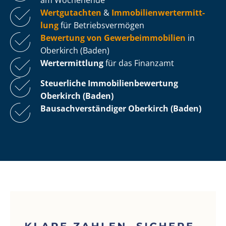
Wertgutachten
&
Im­mo­bi­li­en­wert­ermitt­
lung
für Be­triebs­ver­mö­gen
Bewertung von Ge­wer­be­im­mo­bi­li­en
in
Oberkirch (Baden)
Wertermittlung
für das Finanzamt
Steuerliche Im­mo­bi­li­en­be­wer­tung
Oberkirch (Baden)
Bau­sach­ver­stän­di­ger Oberkirch (Baden)