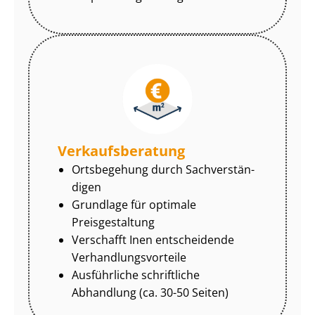
Ver­kaufs­be­ra­tung
Ortsbegehung durch Sach­ver­stän­
di­gen
Grundlage für optimale
Preisgestaltung
Verschafft Inen entscheidende
Ver­hand­lungs­vor­tei­le
Ausführliche schriftliche
Abhandlung (ca. 30-50 Seiten)