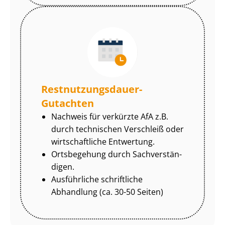
Rest­nut­zungs­dau­er-
Gutachten
Nachweis für verkürzte AfA z.B.
durch technischen Verschleiß oder
wirtschaftliche Entwertung.
Ortsbegehung durch Sach­ver­stän­
di­gen.
Ausführliche schriftliche
Abhandlung (ca. 30-50 Seiten)