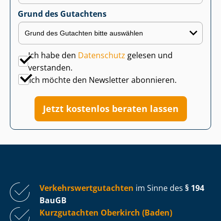
Grund des Gutachtens
Ich habe den
Datenschutz
gelesen und
verstanden.
Ich möchte den Newsletter abonnieren.
Jetzt kostenlos beraten lassen
Ver­kehrs­wert­gut­ach­ten
im Sinne des
§ 194
BauGB
Kurzgutachten Oberkirch (Baden)