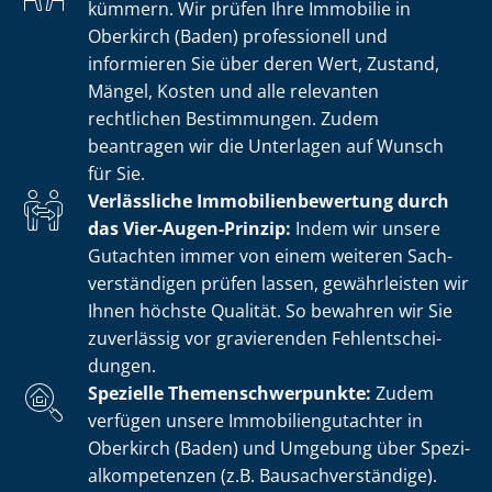
kümmern. Wir prüfen Ihre Immobilie in
Oberkirch (Baden) professionell und
informieren Sie über deren Wert, Zustand,
Mängel, Kosten und alle relevanten
rechtlichen Bestimmungen. Zudem
beantragen wir die Unterlagen auf Wunsch
für Sie.
Verlässliche Im­mo­bi­li­en­be­wer­tung durch
das Vier-Augen-Prinzip:
Indem wir unsere
Gutachten immer von einem weiteren Sach­
ver­stän­di­gen prüfen lassen, gewährleisten wir
Ihnen höchste Qualität. So bewahren wir Sie
zuverlässig vor gravierenden Fehl­ent­schei­
dun­gen.
Spezielle The­men­schwer­punk­te:
Zudem
verfügen unsere Im­mo­bi­li­en­gut­ach­ter in
Oberkirch (Baden) und Umgebung über Spe­zi­
al­kom­pe­ten­zen (z.B. Bau­sach­ver­stän­di­ge).