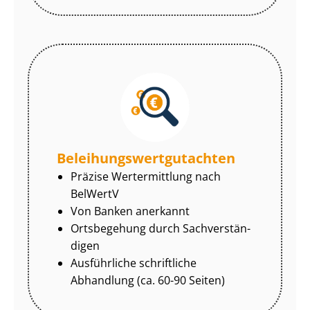
Be­lei­hungs­wert­gut­ach­ten
Präzise Wertermittlung nach
BelWertV
Von Banken anerkannt
Ortsbegehung durch Sach­ver­stän­
di­gen
Ausführliche schriftliche
Abhandlung (ca. 60-90 Seiten)