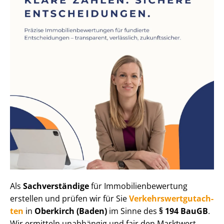
Als
Sachverständige
für Im­mo­bi­li­en­be­wer­tung
erstellen und prüfen wir für Sie
Ver­kehrs­wert­gut­ach­
ten
in
Oberkirch (Baden)
im Sinne des
§ 194 BauGB
.
Wir ermitteln unabhängig und fair den Marktwert