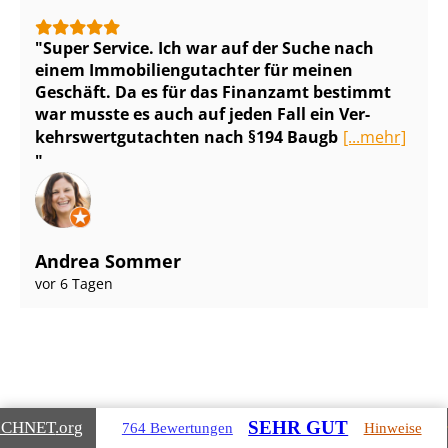
Super Service. Ich war auf der Suche nach
einem Im­mo­bi­li­en­gut­ach­ter für meinen
Geschäft. Da es für das Finanzamt bestimmt
war musste es auch auf jeden Fall ein Ver­
kehrs­wert­gut­ach­ten nach §194 Baugb
[...mehr]
Andrea Sommer
vor 6 Tagen
SEHR GUT
ICHNET
.org
764 Bewertungen
Hinweise
Gebäudearten, die wir für Sie