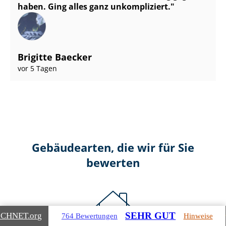
haben. Ging alles ganz unkompliziert.
Brigitte Baecker
vor 5 Tagen
Gebäudearten, die wir für Sie
bewerten
SEHR GUT
ICHNET
.org
764 Bewertungen
Hinweise