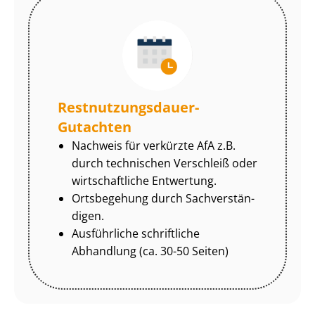
Rest­nut­zungs­dau­er-
Gutachten
Nachweis für verkürzte AfA z.B.
durch technischen Verschleiß oder
wirtschaftliche Entwertung.
Ortsbegehung durch Sach­ver­stän­
di­gen.
Ausführliche schriftliche
Abhandlung (ca. 30-50 Seiten)