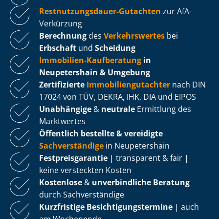
Rest­nut­zungs­dau­er-Gutachten
zur AfA-
Verkürzung
Berechnung
des
Verkehrswertes
bei
Erbschaft
und
Scheidung
Immobilien-Kaufberatung
in
Neupetershain & Umgebung
Zertifizierte
Im­mo­bi­li­en­gut­ach­ter
nach DIN
17024 von TÜV, DEKRA, IHK, DIA und EIPOS
Unabhängige
&
neutrale
Ermittlung des
Marktwertes
Öffentlich bestellte & vereidigte
Sachverständige
in Neupetershain
Fest­preis­ga­ran­tie
| transparent & fair |
keine versteckten Kosten
Kostenlose
&
unverbindliche Beratung
durch Sachverständige
Kurzfristige Be­sich­ti­gungs­ter­mi­ne
| auch
am Wochenende