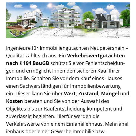
Ingenieure für Im­mo­bi­li­en­gut­ach­ten Neupetershain –
Qualität zahlt sich aus. Ein
Ver­kehrs­wert­gut­ach­ten
nach § 194 BauGB
schützt Sie vor Fehl­ent­schei­dun­
gen und ermöglicht Ihnen den sicheren Kauf Ihrer
Immobilie. Schalten Sie vor dem Kauf eines Hauses
einen Sach­ver­stän­di­gen für Im­mo­bi­li­en­be­wer­tung
ein. Dieser kann Sie über
Wert, Zustand, Mängel
und
Kosten
beraten und Sie von der Auswahl des
Objektes bis zur Kauf­ent­schei­dung kompetent und
zuverlässig begleiten. Hierfür werden die
Verkehrswerte von einem Einfamilienhaus, Mehr­fa­mi­l
i­en­haus oder einer Ge­wer­be­im­mo­bi­lie bzw.