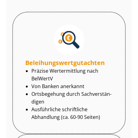
Be­lei­hungs­wert­gut­ach­ten
Präzise Wertermittlung nach
BelWertV
Von Banken anerkannt
Ortsbegehung durch Sach­ver­stän­
di­gen
Ausführliche schriftliche
Abhandlung (ca. 60-90 Seiten)