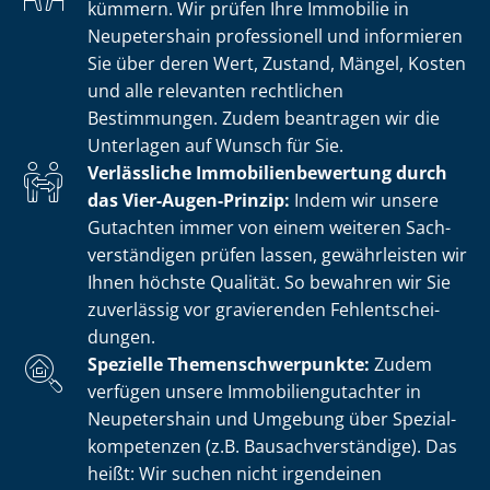
kümmern. Wir prüfen Ihre Immobilie in
Neupetershain professionell und informieren
Sie über deren Wert, Zustand, Mängel, Kosten
und alle relevanten rechtlichen
Bestimmungen. Zudem beantragen wir die
Unterlagen auf Wunsch für Sie.
Verlässliche Im­mo­bi­li­en­be­wer­tung durch
das Vier-Augen-Prinzip:
Indem wir unsere
Gutachten immer von einem weiteren Sach­
ver­stän­di­gen prüfen lassen, gewährleisten wir
Ihnen höchste Qualität. So bewahren wir Sie
zuverlässig vor gravierenden Fehl­ent­schei­
dun­gen.
Spezielle The­men­schwer­punk­te:
Zudem
verfügen unsere Im­mo­bi­li­en­gut­ach­ter in
Neupetershain und Umgebung über Spe­zi­al­
kom­pe­ten­zen (z.B. Bau­sach­ver­stän­di­ge). Das
heißt: Wir suchen nicht irgendeinen