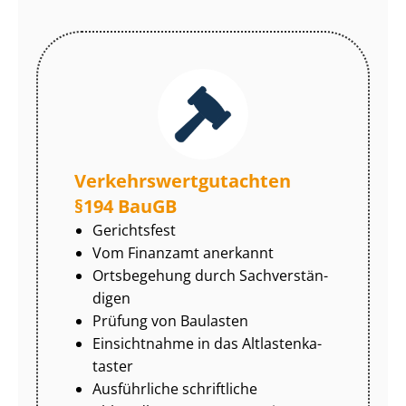
Ver­kehrs­wert­gut­ach­ten
§194 BauGB
Gerichtsfest
Vom Finanzamt anerkannt
Ortsbegehung durch Sach­ver­stän­
di­gen
Prüfung von Baulasten
Einsichtnahme in das Alt­las­ten­ka­
tas­ter
Ausführliche schriftliche