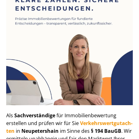
Als
Sachverständige
für Im­mo­bi­li­en­be­wer­tung
erstellen und prüfen wir für Sie
Ver­kehrs­wert­gut­ach­
ten
in
Neupetershain
im Sinne des
§ 194 BauGB
. Wir
ermitteln unabhängig und fair den Marktwert Ihrer