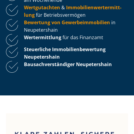
Wertgutachten
&
Im­mo­bi­li­en­wert­ermitt­
lung
für Be­triebs­ver­mö­gen
Bewertung von Ge­wer­be­im­mo­bi­li­en
in
Neupetershain
Wertermittlung
für das Finanzamt
Steuerliche Im­mo­bi­li­en­be­wer­tung
Neupetershain
Bau­sach­ver­stän­di­ger Neupetershain