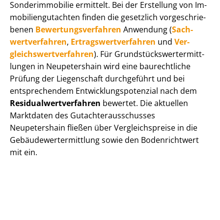
Sonderimmobilie ermittelt. Bei der Erstellung von Im­
mo­bi­li­en­gut­ach­ten finden die gesetzlich vor­ge­schrie­
be­nen
Be­wer­tungs­ver­fah­ren
Anwendung (
Sach­
wert­ver­fah­ren
,
Er­trags­wert­ver­fah­ren
und
Ver­
gleichs­wert­ver­fah­ren
). Für Grund­stücks­wert­ermitt­
lun­gen in Neupetershain wird eine baurechtliche
Prüfung der Liegenschaft durchgeführt und bei
entsprechendem Ent­wick­lungs­po­ten­zi­al nach dem
Re­si­du­al­wert­ver­fah­ren
bewertet. Die aktuellen
Marktdaten des Gut­ach­ter­aus­schus­ses
Neupetershain fließen über Ver­gleichs­prei­se in die
Ge­bäu­de­wert­ermitt­lung sowie den Bodenrichtwert
mit ein.