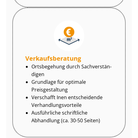
Ver­kaufs­be­ra­tung
Ortsbegehung durch Sach­ver­stän­
di­gen
Grundlage für optimale
Preisgestaltung
Verschafft Inen entscheidende
Ver­hand­lungs­vor­tei­le
Ausführliche schriftliche
Abhandlung (ca. 30-50 Seiten)