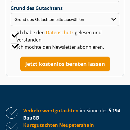
Grund des Gutachtens
Ich habe den
Datenschutz
gelesen und
verstanden.
Ich möchte den Newsletter abonnieren.
Jetzt kostenlos beraten lassen
Ver­kehrs­wert­gut­ach­ten
im Sinne des
§ 194
BauGB
Kurzgutachten Neupetershain