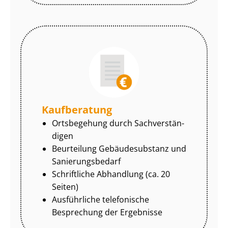
Kaufberatung
Ortsbegehung durch Sach­ver­stän­
di­gen
Beurteilung Gebäudesubstanz und
Sa­nie­rungs­be­darf
Schriftliche Abhandlung (ca. 20
Seiten)
Ausführliche telefonische
Besprechung der Ergebnisse