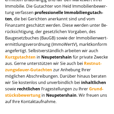
Immobilie. Die Gutachter von Heid Im­mo­bi­li­en­be­wer­
tung verfassen
professionelle Im­mo­bi­li­en­gut­ach­
ten
, die bei Gerichten anerkannt sind und vom
Finanzamt geschätzt werden. Diese werden unter Be­
rück­sich­ti­gung, der gesetzlichen Vorgaben, des
Baugesetzbuches (BauGB) sowie der Im­mo­bi­li­en­wert­
ermitt­lungs­ver­ord­nung (ImmoWertV), marktkonform
angefertigt. Selbst­ver­ständ­lich arbeiten wir auch
Kurzgutachten
in
Neupetershain
für private Zwecke
aus. Gerne unterstützen wir Sie auch bei
Rest­nut­
zungs­dau­er-Gutachten
zur Anhebung Ihrer
möglichen Abschreibungen. Darüber hinaus beraten
wir Sie kostenlos und unverbindlich bei
inhaltlichen
sowie
rechtlichen
Fragestellungen zu Ihrer
Grund­
stücks­be­wer­tung
in
Neupetershain
. Wir freuen uns
auf Ihre Kontaktaufnahme.