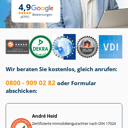
4,9
Bewertungen
4791
Wir beraten Sie kostenlos, gleich anrufen:
0800 - 909 02 82
oder Formular
abschicken:
André Heid
Zertifizierte Im­mo­bi­li­en­gut­ach­ter nach DIN 17024