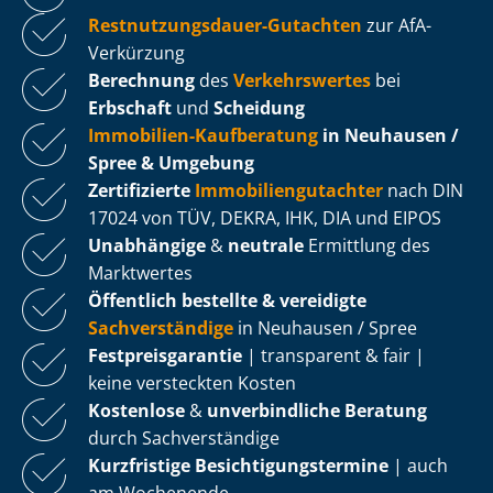
Rest­nut­zungs­dau­er-Gutachten
zur AfA-
Verkürzung
Berechnung
des
Verkehrswertes
bei
Erbschaft
und
Scheidung
Immobilien-Kaufberatung
in Neuhausen /
Spree & Umgebung
Zertifizierte
Im­mo­bi­li­en­gut­ach­ter
nach DIN
17024 von TÜV, DEKRA, IHK, DIA und EIPOS
Unabhängige
&
neutrale
Ermittlung des
Marktwertes
Öffentlich bestellte & vereidigte
Sachverständige
in Neuhausen / Spree
Fest­preis­ga­ran­tie
| transparent & fair |
keine versteckten Kosten
Kostenlose
&
unverbindliche Beratung
durch Sachverständige
Kurzfristige Be­sich­ti­gungs­ter­mi­ne
| auch
am Wochenende