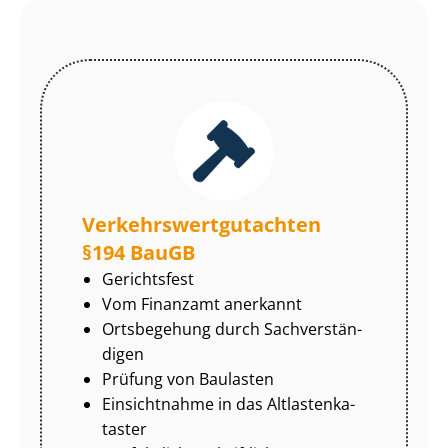
Ver­kehrs­wert­gut­ach­ten
§194 BauGB
Gerichtsfest
Vom Finanzamt anerkannt
Ortsbegehung durch Sach­ver­stän­
di­gen
Prüfung von Baulasten
Einsichtnahme in das Alt­las­ten­ka­
tas­ter