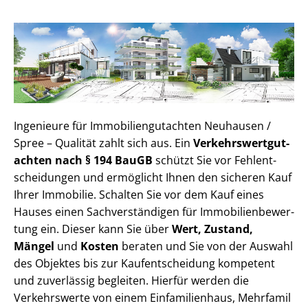
Ingenieure für Im­mo­bi­li­en­gut­ach­ten Neuhausen /
Spree – Qualität zahlt sich aus. Ein
Ver­kehrs­wert­gut­
ach­ten nach § 194 BauGB
schützt Sie vor Fehl­ent­
schei­dun­gen und ermöglicht Ihnen den sicheren Kauf
Ihrer Immobilie. Schalten Sie vor dem Kauf eines
Hauses einen Sach­ver­stän­di­gen für Im­mo­bi­li­en­be­wer­
tung ein. Dieser kann Sie über
Wert, Zustand,
Mängel
und
Kosten
beraten und Sie von der Auswahl
des Objektes bis zur Kauf­ent­schei­dung kompetent
und zuverlässig begleiten. Hierfür werden die
Verkehrswerte von einem Einfamilienhaus, Mehr­fa­mi­l