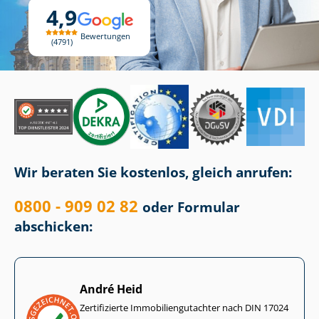
4,9
Bewertungen
4791
Wir beraten Sie kostenlos, gleich anrufen:
0800 - 909 02 82
oder Formular
abschicken:
André Heid
Zertifizierte Im­mo­bi­li­en­gut­ach­ter nach DIN 17024