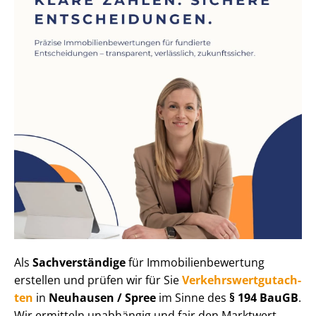
Als
Sachverständige
für Im­mo­bi­li­en­be­wer­tung
erstellen und prüfen wir für Sie
Ver­kehrs­wert­gut­ach­
ten
in
Neuhausen / Spree
im Sinne des
§ 194 BauGB
.
Wir ermitteln unabhängig und fair den Marktwert