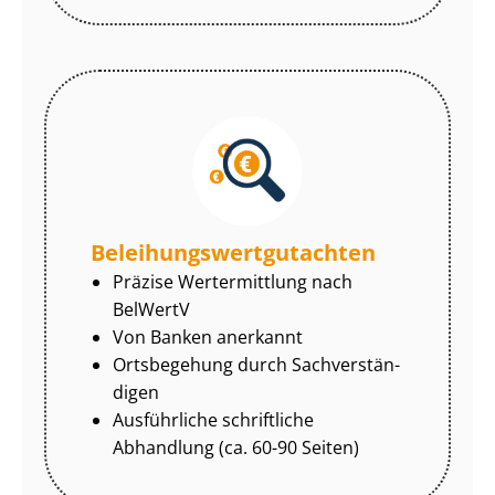
Be­lei­hungs­wert­gut­ach­ten
Präzise Wertermittlung nach
BelWertV
Von Banken anerkannt
Ortsbegehung durch Sach­ver­stän­
di­gen
Ausführliche schriftliche
Abhandlung (ca. 60-90 Seiten)