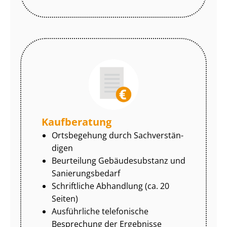
Kaufberatung
Ortsbegehung durch Sach­ver­stän­
di­gen
Beurteilung Gebäudesubstanz und
Sa­nie­rungs­be­darf
Schriftliche Abhandlung (ca. 20
Seiten)
Ausführliche telefonische
Besprechung der Ergebnisse