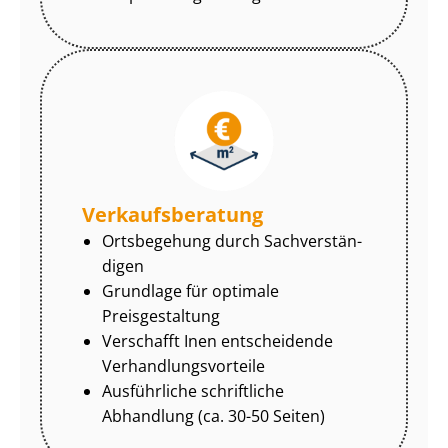
Ver­kaufs­be­ra­tung
Ortsbegehung durch Sach­ver­stän­
di­gen
Grundlage für optimale
Preisgestaltung
Verschafft Inen entscheidende
Ver­hand­lungs­vor­tei­le
Ausführliche schriftliche
Abhandlung (ca. 30-50 Seiten)