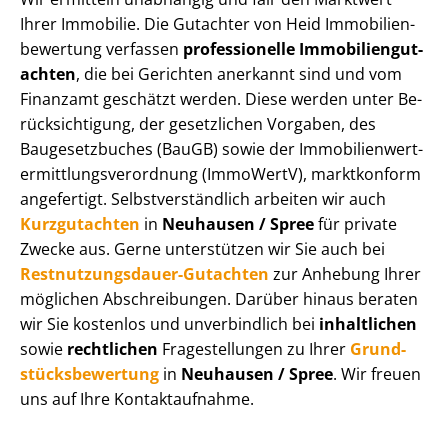
Ihrer Immobilie. Die Gutachter von Heid Im­mo­bi­li­en­
be­wer­tung verfassen
professionelle Im­mo­bi­li­en­gut­
ach­ten
, die bei Gerichten anerkannt sind und vom
Finanzamt geschätzt werden. Diese werden unter Be­
rück­sich­ti­gung, der gesetzlichen Vorgaben, des
Baugesetzbuches (BauGB) sowie der Im­mo­bi­li­en­wert­
ermitt­lungs­ver­ord­nung (ImmoWertV), marktkonform
angefertigt. Selbst­ver­ständ­lich arbeiten wir auch
Kurzgutachten
in
Neuhausen / Spree
für private
Zwecke aus. Gerne unterstützen wir Sie auch bei
Rest­nut­zungs­dau­er-Gutachten
zur Anhebung Ihrer
möglichen Abschreibungen. Darüber hinaus beraten
wir Sie kostenlos und unverbindlich bei
inhaltlichen
sowie
rechtlichen
Fragestellungen zu Ihrer
Grund­
stücks­be­wer­tung
in
Neuhausen / Spree
. Wir freuen
uns auf Ihre Kontaktaufnahme.