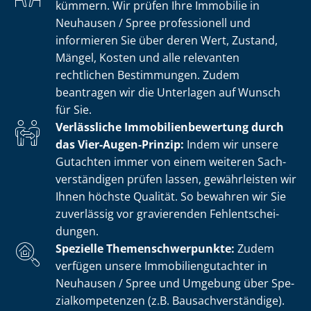
kümmern. Wir prüfen Ihre Immobilie in
Neuhausen / Spree professionell und
informieren Sie über deren Wert, Zustand,
Mängel, Kosten und alle relevanten
rechtlichen Bestimmungen. Zudem
beantragen wir die Unterlagen auf Wunsch
für Sie.
Verlässliche Im­mo­bi­li­en­be­wer­tung durch
das Vier-Augen-Prinzip:
Indem wir unsere
Gutachten immer von einem weiteren Sach­
ver­stän­di­gen prüfen lassen, gewährleisten wir
Ihnen höchste Qualität. So bewahren wir Sie
zuverlässig vor gravierenden Fehl­ent­schei­
dun­gen.
Spezielle The­men­schwer­punk­te:
Zudem
verfügen unsere Im­mo­bi­li­en­gut­ach­ter in
Neuhausen / Spree und Umgebung über Spe­
zi­al­kom­pe­ten­zen (z.B. Bau­sach­ver­stän­di­ge).