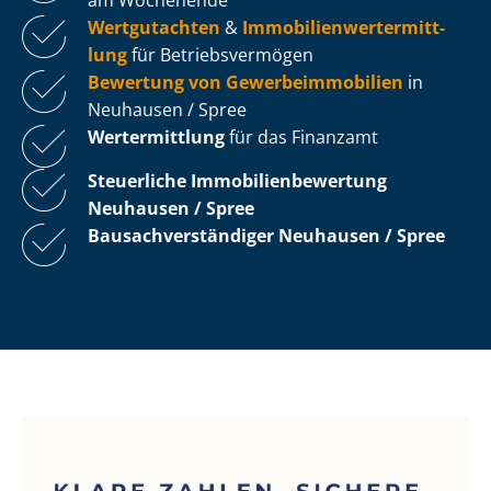
Wertgutachten
&
Im­mo­bi­li­en­wert­ermitt­
lung
für Be­triebs­ver­mö­gen
Bewertung von Ge­wer­be­im­mo­bi­li­en
in
Neuhausen / Spree
Wertermittlung
für das Finanzamt
Steuerliche Im­mo­bi­li­en­be­wer­tung
Neuhausen / Spree
Bau­sach­ver­stän­di­ger Neuhausen / Spree