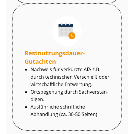
Rest­nut­zungs­dau­er-
Gutachten
Nachweis für verkürzte AfA z.B.
durch technischen Verschleiß oder
wirtschaftliche Entwertung.
Ortsbegehung durch Sach­ver­stän­
di­gen.
Ausführliche schriftliche
Abhandlung (ca. 30-50 Seiten)