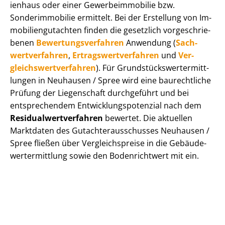
i­en­haus oder einer Ge­wer­be­im­mo­bi­lie bzw.
Sonderimmobilie ermittelt. Bei der Erstellung von Im­
mo­bi­li­en­gut­ach­ten finden die gesetzlich vor­ge­schrie­
be­nen
Be­wer­tungs­ver­fah­ren
Anwendung (
Sach­
wert­ver­fah­ren
,
Er­trags­wert­ver­fah­ren
und
Ver­
gleichs­wert­ver­fah­ren
). Für Grund­stücks­wert­ermitt­
lun­gen in Neuhausen / Spree wird eine baurechtliche
Prüfung der Liegenschaft durchgeführt und bei
entsprechendem Ent­wick­lungs­po­ten­zi­al nach dem
Re­si­du­al­wert­ver­fah­ren
bewertet. Die aktuellen
Marktdaten des Gut­ach­ter­aus­schus­ses Neuhausen /
Spree fließen über Ver­gleichs­prei­se in die Ge­bäu­de­
wert­ermitt­lung sowie den Bodenrichtwert mit ein.