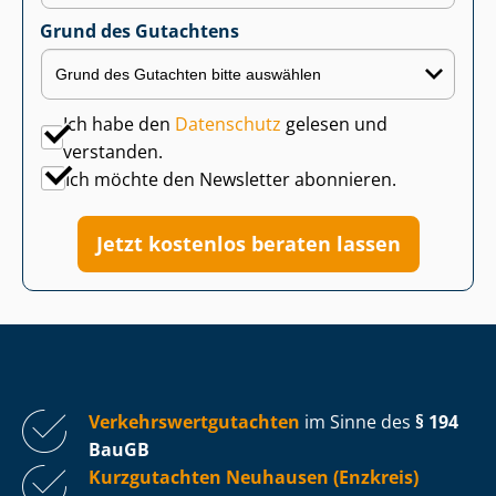
Grund des Gutachtens
Ich habe den
Datenschutz
gelesen und
verstanden.
Ich möchte den Newsletter abonnieren.
Jetzt kostenlos beraten lassen
Ver­kehrs­wert­gut­ach­ten
im Sinne des
§ 194
BauGB
Kurzgutachten Neuhausen (Enzkreis)