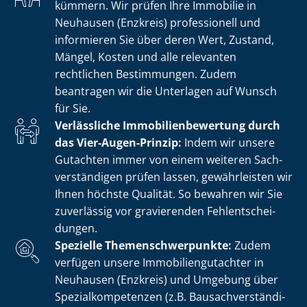
kümmern. Wir prüfen Ihre Immobilie in
Neuhausen (Enzkreis) professionell und
informieren Sie über deren Wert, Zustand,
Mängel, Kosten und alle relevanten
rechtlichen Bestimmungen. Zudem
beantragen wir die Unterlagen auf Wunsch
für Sie.
Verlässliche Im­mo­bi­li­en­be­wer­tung durch
das Vier-Augen-Prinzip:
Indem wir unsere
Gutachten immer von einem weiteren Sach­
ver­stän­di­gen prüfen lassen, gewährleisten wir
Ihnen höchste Qualität. So bewahren wir Sie
zuverlässig vor gravierenden Fehl­ent­schei­
dun­gen.
Spezielle The­men­schwer­punk­te:
Zudem
verfügen unsere Im­mo­bi­li­en­gut­ach­ter in
Neuhausen (Enzkreis) und Umgebung über
Spe­zi­al­kom­pe­ten­zen (z.B. Bau­sach­ver­stän­di­