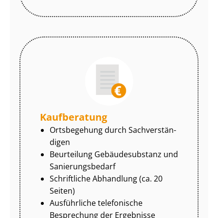
Kaufberatung
Ortsbegehung durch Sach­ver­stän­
di­gen
Beurteilung Gebäudesubstanz und
Sa­nie­rungs­be­darf
Schriftliche Abhandlung (ca. 20
Seiten)
Ausführliche telefonische
Besprechung der Ergebnisse