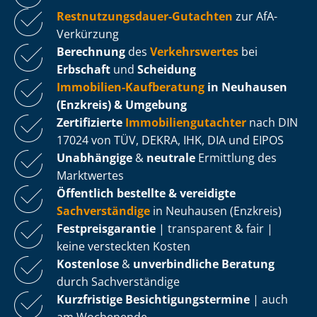
Rest­nut­zungs­dau­er-Gutachten
zur AfA-
Verkürzung
Berechnung
des
Verkehrswertes
bei
Erbschaft
und
Scheidung
Immobilien-Kaufberatung
in Neuhausen
(Enzkreis) & Umgebung
Zertifizierte
Im­mo­bi­li­en­gut­ach­ter
nach DIN
17024 von TÜV, DEKRA, IHK, DIA und EIPOS
Unabhängige
&
neutrale
Ermittlung des
Marktwertes
Öffentlich bestellte & vereidigte
Sachverständige
in Neuhausen (Enzkreis)
Fest­preis­ga­ran­tie
| transparent & fair |
keine versteckten Kosten
Kostenlose
&
unverbindliche Beratung
durch Sachverständige
Kurzfristige Be­sich­ti­gungs­ter­mi­ne
| auch
am Wochenende