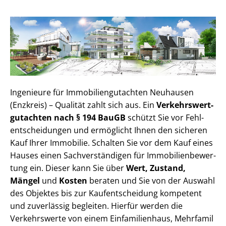
Ingenieure für Im­mo­bi­li­en­gut­ach­ten Neuhausen
(Enzkreis) – Qualität zahlt sich aus. Ein
Ver­kehrs­wert­
gut­ach­ten nach § 194 BauGB
schützt Sie vor Fehl­
ent­schei­dun­gen und ermöglicht Ihnen den sicheren
Kauf Ihrer Immobilie. Schalten Sie vor dem Kauf eines
Hauses einen Sach­ver­stän­di­gen für Im­mo­bi­li­en­be­wer­
tung ein. Dieser kann Sie über
Wert, Zustand,
Mängel
und
Kosten
beraten und Sie von der Auswahl
des Objektes bis zur Kauf­ent­schei­dung kompetent
und zuverlässig begleiten. Hierfür werden die
Verkehrswerte von einem Einfamilienhaus, Mehr­fa­mi­l