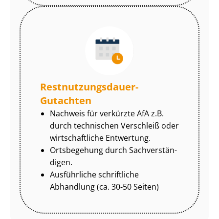
Rest­nut­zungs­dau­er-
Gutachten
Nachweis für verkürzte AfA z.B.
durch technischen Verschleiß oder
wirtschaftliche Entwertung.
Ortsbegehung durch Sach­ver­stän­
di­gen.
Ausführliche schriftliche
Abhandlung (ca. 30-50 Seiten)