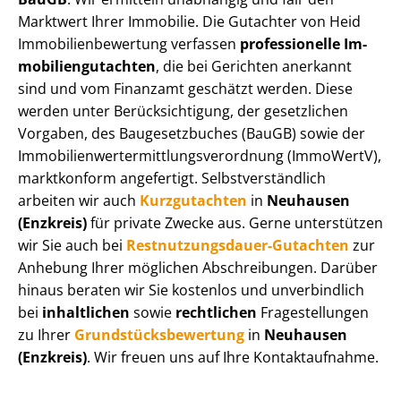
Marktwert Ihrer Immobilie. Die Gutachter von Heid
Im­mo­bi­li­en­be­wer­tung verfassen
professionelle Im­
mo­bi­li­en­gut­ach­ten
, die bei Gerichten anerkannt
sind und vom Finanzamt geschätzt werden. Diese
werden unter Be­rück­sich­ti­gung, der gesetzlichen
Vorgaben, des Baugesetzbuches (BauGB) sowie der
Im­mo­bi­li­en­wert­ermitt­lungs­ver­ord­nung (ImmoWertV),
marktkonform angefertigt. Selbst­ver­ständ­lich
arbeiten wir auch
Kurzgutachten
in
Neuhausen
(Enzkreis)
für private Zwecke aus. Gerne unterstützen
wir Sie auch bei
Rest­nut­zungs­dau­er-Gutachten
zur
Anhebung Ihrer möglichen Abschreibungen. Darüber
hinaus beraten wir Sie kostenlos und unverbindlich
bei
inhaltlichen
sowie
rechtlichen
Fragestellungen
zu Ihrer
Grund­stücks­be­wer­tung
in
Neuhausen
(Enzkreis)
. Wir freuen uns auf Ihre Kontaktaufnahme.