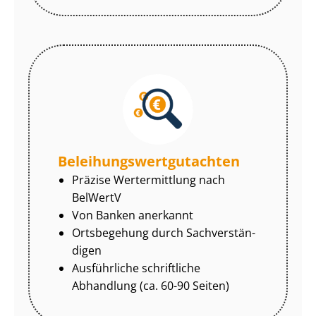
Be­lei­hungs­wert­gut­ach­ten
Präzise Wertermittlung nach
BelWertV
Von Banken anerkannt
Ortsbegehung durch Sach­ver­stän­
di­gen
Ausführliche schriftliche
Abhandlung (ca. 60-90 Seiten)