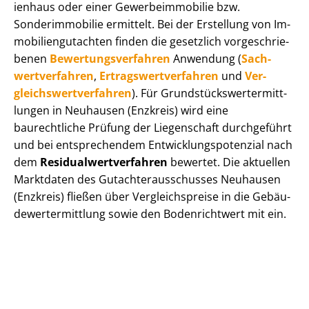
i­en­haus oder einer Ge­wer­be­im­mo­bi­lie bzw.
Sonderimmobilie ermittelt. Bei der Erstellung von Im­
mo­bi­li­en­gut­ach­ten finden die gesetzlich vor­ge­schrie­
be­nen
Be­wer­tungs­ver­fah­ren
Anwendung (
Sach­
wert­ver­fah­ren
,
Er­trags­wert­ver­fah­ren
und
Ver­
gleichs­wert­ver­fah­ren
). Für Grund­stücks­wert­ermitt­
lun­gen in Neuhausen (Enzkreis) wird eine
baurechtliche Prüfung der Liegenschaft durchgeführt
und bei entsprechendem Ent­wick­lungs­po­ten­zi­al nach
dem
Re­si­du­al­wert­ver­fah­ren
bewertet. Die aktuellen
Marktdaten des Gut­ach­ter­aus­schus­ses Neuhausen
(Enzkreis) fließen über Ver­gleichs­prei­se in die Ge­bäu­
de­wert­ermitt­lung sowie den Bodenrichtwert mit ein.