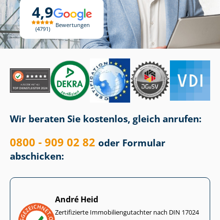
4,9
Bewertungen
4791
Wir beraten Sie kostenlos, gleich anrufen:
0800 - 909 02 82
oder Formular
abschicken:
André Heid
Zertifizierte Im­mo­bi­li­en­gut­ach­ter nach DIN 17024