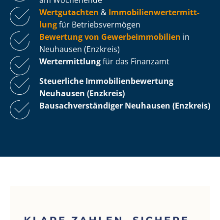
Wertgutachten
&
Im­mo­bi­li­en­wert­ermitt­
lung
für Be­triebs­ver­mö­gen
Bewertung von Ge­wer­be­im­mo­bi­li­en
in
Neuhausen (Enzkreis)
Wertermittlung
für das Finanzamt
Steuerliche Im­mo­bi­li­en­be­wer­tung
Neuhausen (Enzkreis)
Bau­sach­ver­stän­di­ger Neuhausen (Enzkreis)