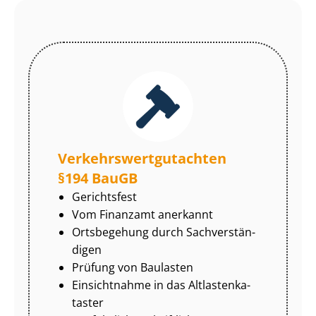
Ver­kehrs­wert­gut­ach­ten
§194 BauGB
Gerichtsfest
Vom Finanzamt anerkannt
Ortsbegehung durch Sach­ver­stän­
di­gen
Prüfung von Baulasten
Einsichtnahme in das Alt­las­ten­ka­
tas­ter