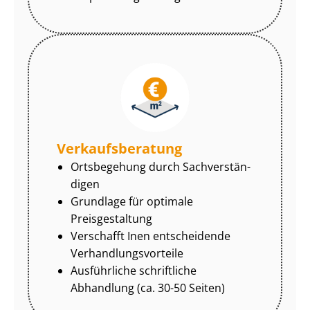
Ver­kaufs­be­ra­tung
Ortsbegehung durch Sach­ver­stän­
di­gen
Grundlage für optimale
Preisgestaltung
Verschafft Inen entscheidende
Ver­hand­lungs­vor­tei­le
Ausführliche schriftliche
Abhandlung (ca. 30-50 Seiten)