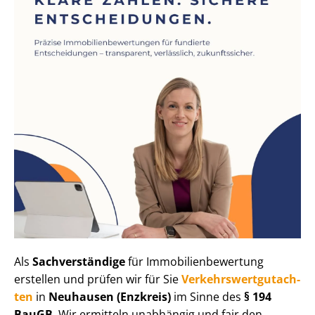
Als
Sachverständige
für Im­mo­bi­li­en­be­wer­tung
erstellen und prüfen wir für Sie
Ver­kehrs­wert­gut­ach­
ten
in
Neuhausen (Enzkreis)
im Sinne des
§ 194
BauGB
. Wir ermitteln unabhängig und fair den