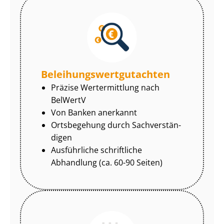
Be­lei­hungs­wert­gut­ach­ten
Präzise Wertermittlung nach
BelWertV
Von Banken anerkannt
Ortsbegehung durch Sach­ver­stän­
di­gen
Ausführliche schriftliche
Abhandlung (ca. 60-90 Seiten)