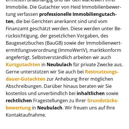
Immobilie. Die Gutachter von Heid Im­mo­bi­li­en­be­wer­
tung verfassen
professionelle Im­mo­bi­li­en­gut­ach­
ten
, die bei Gerichten anerkannt sind und vom
Finanzamt geschätzt werden. Diese werden unter Be­
rück­sich­ti­gung, der gesetzlichen Vorgaben, des
Baugesetzbuches (BauGB) sowie der Im­mo­bi­li­en­wert­
ermitt­lungs­ver­ord­nung (ImmoWertV), marktkonform
angefertigt. Selbst­ver­ständ­lich arbeiten wir auch
Kurzgutachten
in
Neubulach
für private Zwecke aus.
Gerne unterstützen wir Sie auch bei
Rest­nut­zungs­
dau­er-Gutachten
zur Anhebung Ihrer möglichen
Abschreibungen. Darüber hinaus beraten wir Sie
kostenlos und unverbindlich bei
inhaltlichen
sowie
rechtlichen
Fragestellungen zu Ihrer
Grund­stücks­
be­wer­tung
in
Neubulach
. Wir freuen uns auf Ihre
Kontaktaufnahme.