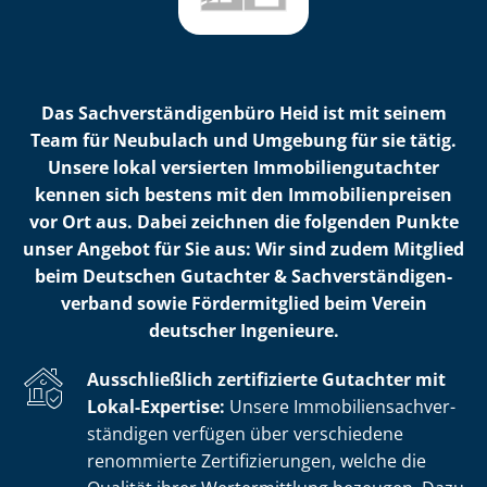
Das Sach­ver­stän­di­gen­bü­ro Heid ist mit seinem
Team für Neubulach und Umgebung für sie tätig.
Unsere lokal versierten Im­mo­bi­li­en­gut­ach­ter
kennen sich bestens mit den Im­mo­bi­li­en­prei­sen
vor Ort aus. Dabei zeichnen die folgenden Punkte
unser Angebot für Sie aus: Wir sind zudem Mitglied
beim Deutschen Gutachter & Sach­ver­stän­di­gen­
ver­band sowie Fördermitglied beim Verein
deutscher Ingenieure.
Ausschließlich zertifizierte Gutachter mit
Lokal-Expertise:
Unsere Im­mo­bi­li­en­sach­ver­
stän­di­gen verfügen über verschiedene
renommierte Zer­ti­fi­zie­run­gen, welche die