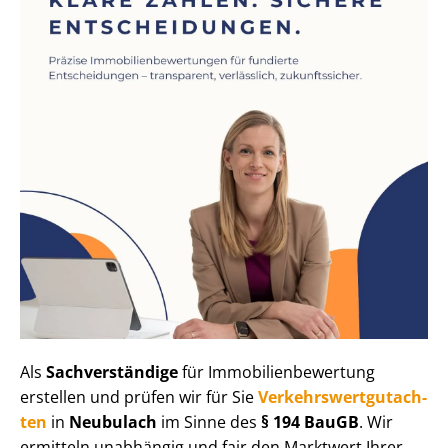
Als
Sachverständige
für Im­mo­bi­li­en­be­wer­tung
erstellen und prüfen wir für Sie
Ver­kehrs­wert­gut­ach­
ten
in
Neubulach
im Sinne des
§ 194 BauGB
. Wir
ermitteln unabhängig und fair den Marktwert Ihrer