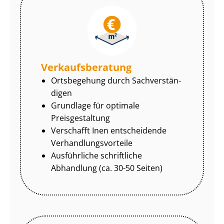
Ver­kaufs­be­ra­tung
Ortsbegehung durch Sach­ver­stän­
di­gen
Grundlage für optimale
Preisgestaltung
Verschafft Inen entscheidende
Ver­hand­lungs­vor­tei­le
Ausführliche schriftliche
Abhandlung (ca. 30-50 Seiten)