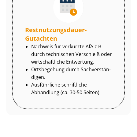
Rest­nut­zungs­dau­er-
Gutachten
Nachweis für verkürzte AfA z.B.
durch technischen Verschleiß oder
wirtschaftliche Entwertung.
Ortsbegehung durch Sach­ver­stän­
di­gen.
Ausführliche schriftliche
Abhandlung (ca. 30-50 Seiten)