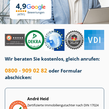
4,9
Bewertungen
4791
Wir beraten Sie kostenlos, gleich anrufen:
0800 - 909 02 82
oder Formular
abschicken:
André Heid
Zertifizierte Im­mo­bi­li­en­gut­ach­ter nach DIN 17024