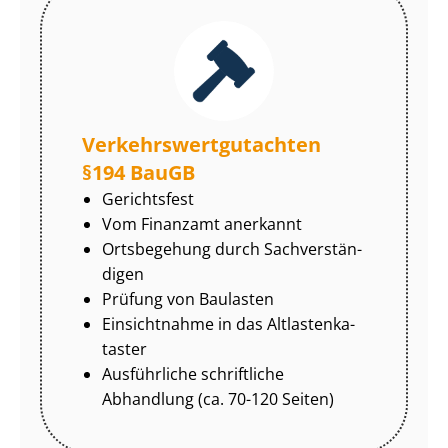
Ver­kehrs­wert­gut­ach­ten
§194 BauGB
Gerichtsfest
Vom Finanzamt anerkannt
Ortsbegehung durch Sach­ver­stän­
di­gen
Prüfung von Baulasten
Einsichtnahme in das Alt­las­ten­ka­
tas­ter
Ausführliche schriftliche
Abhandlung (ca. 70-120 Seiten)