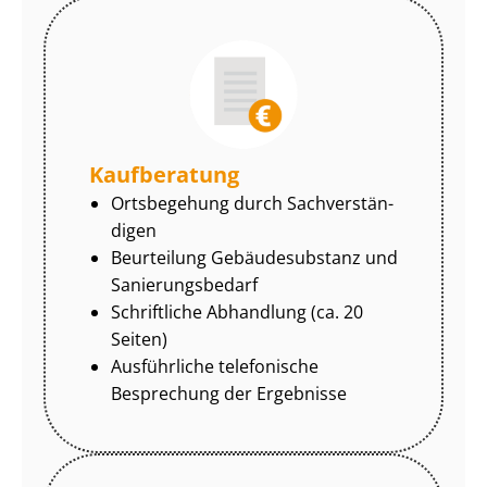
Kaufberatung
Ortsbegehung durch Sach­ver­stän­
di­gen
Beurteilung Gebäudesubstanz und
Sa­nie­rungs­be­darf
Schriftliche Abhandlung (ca. 20
Seiten)
Ausführliche telefonische
Besprechung der Ergebnisse