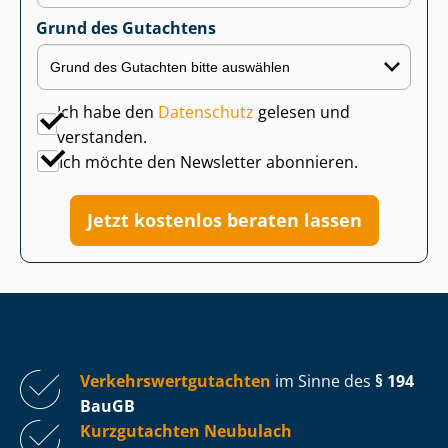
Grund des Gutachtens
Ich habe den
Datenschutz
gelesen und
verstanden.
Ich möchte den Newsletter abonnieren.
Jetzt kostenlos beraten lassen
Ver­kehrs­wert­gut­ach­ten
im Sinne des
§ 194
BauGB
Kurzgutachten Neubulach