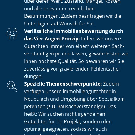
über deren Wert, Zustand, Mängel, Kosten
und alle relevanten rechtlichen
Bestimmungen. Zudem beantragen wir die
Unterlagen auf Wunsch für Sie.
Verlässliche Im­mo­bi­li­en­be­wer­tung durch
das Vier-Augen-Prinzip:
Indem wir unsere
Gutachten immer von einem weiteren Sach­
ver­stän­di­gen prüfen lassen, gewährleisten wir
Ihnen höchste Qualität. So bewahren wir Sie
zuverlässig vor gravierenden Fehl­ent­schei­
dun­gen.
Spezielle The­men­schwer­punk­te:
Zudem
verfügen unsere Im­mo­bi­li­en­gut­ach­ter in
Neubulach und Umgebung über Spe­zi­al­kom­
pe­ten­zen (z.B. Bau­sach­ver­stän­di­ge). Das
heißt: Wir suchen nicht irgendeinen
Gutachter für Ihr Projekt, sondern den
optimal geeigneten, sodass wir auch