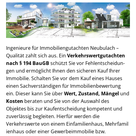
Ingenieure für Im­mo­bi­li­en­gut­ach­ten Neubulach –
Qualität zahlt sich aus. Ein
Ver­kehrs­wert­gut­ach­ten
nach § 194 BauGB
schützt Sie vor Fehl­ent­schei­dun­
gen und ermöglicht Ihnen den sicheren Kauf Ihrer
Immobilie. Schalten Sie vor dem Kauf eines Hauses
einen Sach­ver­stän­di­gen für Im­mo­bi­li­en­be­wer­tung
ein. Dieser kann Sie über
Wert, Zustand, Mängel
und
Kosten
beraten und Sie von der Auswahl des
Objektes bis zur Kauf­ent­schei­dung kompetent und
zuverlässig begleiten. Hierfür werden die
Verkehrswerte von einem Einfamilienhaus, Mehr­fa­mi­l
i­en­haus oder einer Ge­wer­be­im­mo­bi­lie bzw.