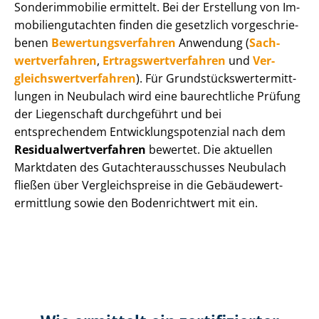
Sonderimmobilie ermittelt. Bei der Erstellung von Im­
mo­bi­li­en­gut­ach­ten finden die gesetzlich vor­ge­schrie­
be­nen
Be­wer­tungs­ver­fah­ren
Anwendung (
Sach­
wert­ver­fah­ren
,
Er­trags­wert­ver­fah­ren
und
Ver­
gleichs­wert­ver­fah­ren
). Für Grund­stücks­wert­ermitt­
lun­gen in Neubulach wird eine baurechtliche Prüfung
der Liegenschaft durchgeführt und bei
entsprechendem Ent­wick­lungs­po­ten­zi­al nach dem
Re­si­du­al­wert­ver­fah­ren
bewertet. Die aktuellen
Marktdaten des Gut­ach­ter­aus­schus­ses Neubulach
fließen über Ver­gleichs­prei­se in die Ge­bäu­de­wert­
ermitt­lung sowie den Bodenrichtwert mit ein.