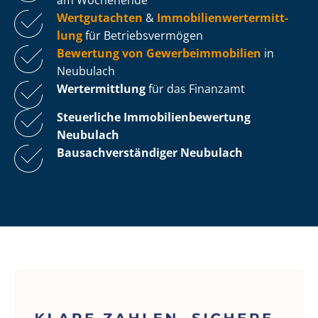
Wertgutachten
&
Im­mo­bi­li­en­wert­ermitt­
lung
für Be­triebs­ver­mö­gen
Bewertung von Ge­wer­be­im­mo­bi­li­en
in
Neubulach
Wertermittlung
für das Finanzamt
Steuerliche Im­mo­bi­li­en­be­wer­tung
Neubulach
Bau­sach­ver­stän­di­ger Neubulach