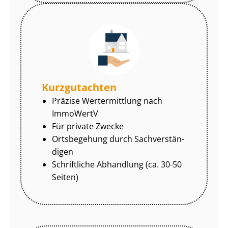
Kurzgutachten
Präzise Wertermittlung nach
ImmoWertV
Für private Zwecke
Ortsbegehung durch Sach­ver­stän­
di­gen
Schriftliche Abhandlung (ca. 30-50
Seiten)