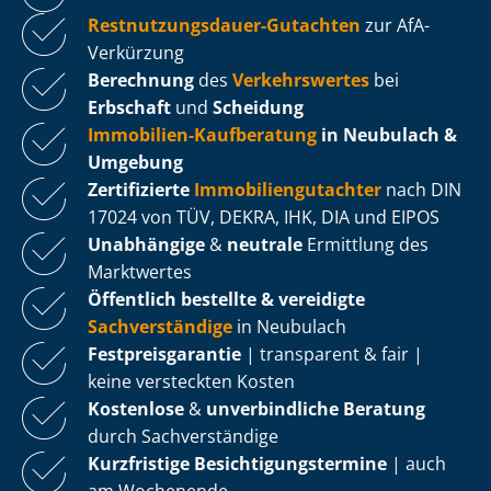
Rest­nut­zungs­dau­er-Gutachten
zur AfA-
Verkürzung
Berechnung
des
Verkehrswertes
bei
Erbschaft
und
Scheidung
Immobilien-Kaufberatung
in Neubulach &
Umgebung
Zertifizierte
Im­mo­bi­li­en­gut­ach­ter
nach DIN
17024 von TÜV, DEKRA, IHK, DIA und EIPOS
Unabhängige
&
neutrale
Ermittlung des
Marktwertes
Öffentlich bestellte & vereidigte
Sachverständige
in Neubulach
Fest­preis­ga­ran­tie
| transparent & fair |
keine versteckten Kosten
Kostenlose
&
unverbindliche Beratung
durch Sachverständige
Kurzfristige Be­sich­ti­gungs­ter­mi­ne
| auch
am Wochenende