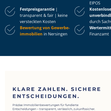
EIPOS
Fest­preis­ga­ran­tie
|
Kostenlos
transparent & fair | keine
unverbindl
versteckten Kosten
durch Sach
Bewertung von Ge­wer­be­
Wertermit
im­mo­bi­li­en
in Nersingen
Finanzamt