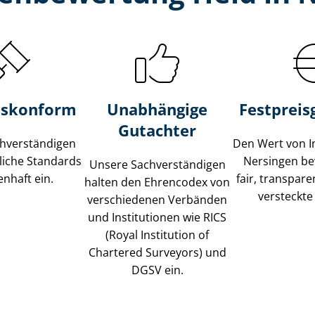
s­konform
Unabhängige
Festpreis​
Gutachter
­ver­stän­di­gen
Den Wert von I
liche Standards
Nersingen be
Unsere Sach­ver­stän­di­gen
nhaft ein.
fair, transpar
halten den Ehrencodex von
versteckte
verschiedenen Verbänden
und Institutionen wie RICS
(Royal Institution of
Chartered Surveyors) und
DGSV ein.