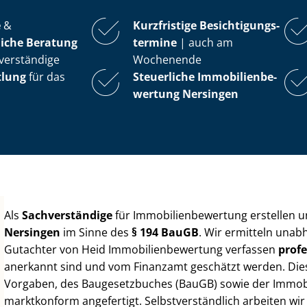
e
&
Kurzfristige Be­sich­ti­gungs­
iche Beratung
ter­mi­ne
| auch am
verständige
Wochenende
tlung
für das
Steuerliche Im­mo­bi­li­en­be­
wer­tung
Nersingen
Als
Sachverständige
für Im­mo­bi­li­en­be­wer­tung erstellen
Nersingen
im Sinne des
§ 194 BauGB
. Wir ermitteln unab
Gutachter von Heid Im­mo­bi­li­en­be­wer­tung verfassen
profe
anerkannt sind und vom Finanzamt geschätzt werden. Diese 
Vorgaben, des Baugesetzbuches (BauGB) sowie der Im­mo­bi­l
marktkonform angefertigt. Selbst­ver­ständ­lich arbeiten wi