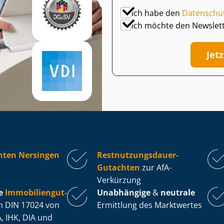
Ich habe den
Datenschu
Ich möchte den Newslet
Jet
hten Nersingen
Rest­nut­zungs­dau­er-
Gutachten
zur AfA-
Verkürzung
e
Im­mo­bi­li­en­gut­
Unabhängige
&
neutrale
 DIN 17024 von
Ermittlung des Marktwertes
, IHK, DIA und