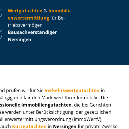
Wertgutachten
&
Im­mo­bi­li­
en­wert­ermitt­lung
für Be­
triebs­ver­mö­gen
Bau­sach­ver­stän­di­ger
Nersingen
 und prüfen wir für Sie
Ver­kehrs­wert­gut­ach­ten
in
hängig und fair den Marktwert Ihrer Immobilie. Die
ssionelle Im­mo­bi­li­en­gut­ach­ten
, die bei Gerichten
werden unter Be­rück­sich­ti­gung, der gesetzlichen
i­en­wert­ermitt­lungs­ver­ord­nung (ImmoWertV),
r auch
Kurzgutachten
in
Nersingen
für private Zwecke