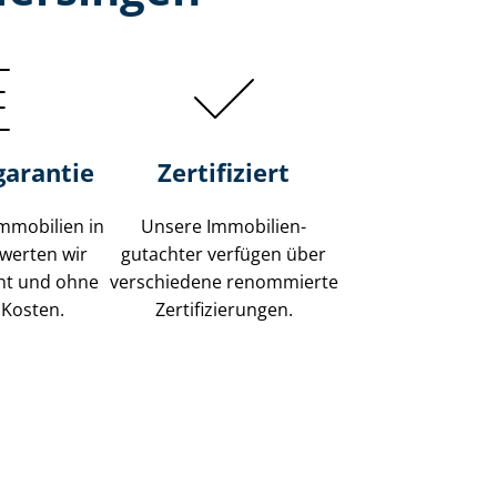
garantie
Zertifiziert
mmobilien in
Unsere Immobilien­
werten wir
gutachter verfügen über
ent und ohne
verschiedene renommierte
 Kosten.
Zer­ti­fi­zie­run­gen.