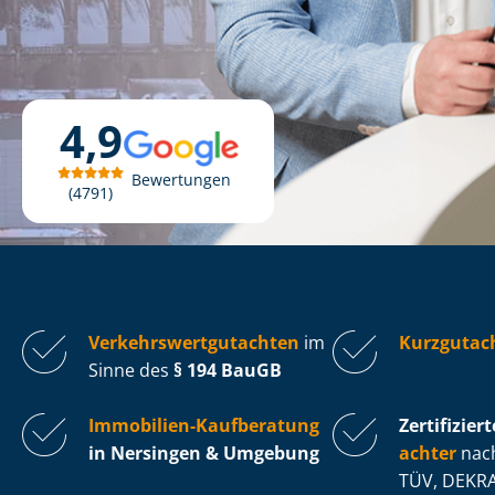
4,9
Bewertungen
4791
Ver­kehrs­wert­gut­ach­ten
im
Kurzgutac
Sinne des
§ 194 BauGB
Immobilien-Kaufberatung
Zertifiziert
in Nersingen & Umgebung
ach­ter
nach
TÜV, DEKRA