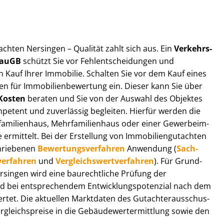
t­ach­ten Nersingen – Qualität zahlt sich aus. Ein
Ver­kehrs­
 BauGB
schützt Sie vor Fehl­ent­schei­dun­gen und
 Kauf Ihrer Immobilie. Schalten Sie vor dem Kauf eines
n für Im­mo­bi­li­en­be­wer­tung ein. Dieser kann Sie über
Kosten
beraten und Sie von der Auswahl des Objektes
ompetent und zuverlässig begleiten. Hierfür werden die
ilienhaus, Mehr­fa­mi­li­en­haus oder einer Ge­wer­be­im­
rmittelt. Bei der Erstellung von Im­mo­bi­li­en­gut­ach­ten
hrie­be­nen
Be­wer­tungs­ver­fah­ren
Anwendung (
Sach­
ver­fah­ren
und
Ver­gleichs­wert­ver­fah­ren
). Für Grund­
Nersingen wird eine baurechtliche Prüfung der
 bei entsprechendem Ent­wick­lungs­po­ten­zi­al nach dem
tet. Die aktuellen Marktdaten des Gut­ach­ter­aus­schus­
gleichs­prei­se in die Ge­bäu­de­wert­ermitt­lung sowie den