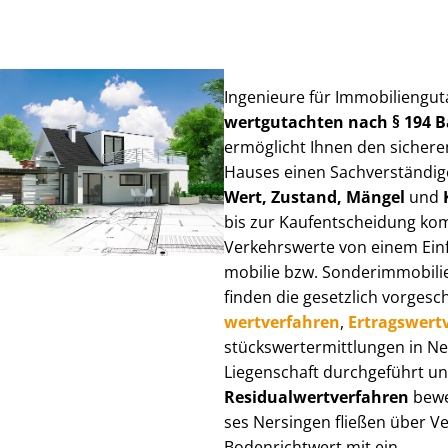
Ingenieure für Im­mo­bi­li­en­gu
wert­gut­ach­ten nach § 194
ermöglicht Ihnen den sicheren
Hauses einen Sach­ver­stän­di­ge
Wert, Zustand, Mängel
und
bis zur Kauf­ent­schei­dung k
Verkehrswerte von einem Einfam
mo­bi­lie bzw. Sonderimmobilie e
finden die gesetzlich vor­ge­sc
wert­ver­fah­ren
,
Er­trags­wert­
stücks­wert­ermitt­lun­gen in 
Liegenschaft durchgeführt und
Re­si­du­al­wert­ver­fah­ren
bewer
ses Nersingen fließen über Ver­
Bodenrichtwert mit ein.