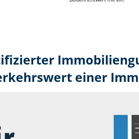
tifizierter Immobilien­
erkehrswert einer Immo