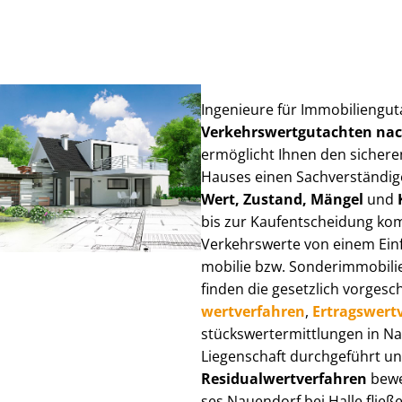
Ingenieure für Im­mo­bi­li­en­gu
Ver­kehrs­wert­gut­ach­ten n
ermöglicht Ihnen den sicheren
Hauses einen Sach­ver­stän­di­ge
Wert, Zustand, Mängel
und
bis zur Kauf­ent­schei­dung k
Verkehrswerte von einem Einfam
mo­bi­lie bzw. Sonderimmobilie e
finden die gesetzlich vor­ge­sc
wert­ver­fah­ren
,
Er­trags­wert­
stücks­wert­ermitt­lun­gen in 
Liegenschaft durchgeführt und
Re­si­du­al­wert­ver­fah­ren
bewer
ses Nauendorf bei Halle fließen