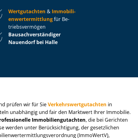
Wertgutachten
&
Im­mo­bi­li­
en­wert­ermitt­lung
für Be­
triebs­ver­mö­gen
Bau­sach­ver­stän­di­ger
Nauendorf bei Halle
 und prüfen wir für Sie
Ver­kehrs­wert­gut­ach­ten
in
tteln unabhängig und fair den Marktwert Ihrer Immobilie.
rofessionelle Im­mo­bi­li­en­gut­ach­ten
, die bei Gerichten
werden unter Be­rück­sich­ti­gung, der gesetzlichen
i­en­wert­ermitt­lungs­ver­ord­nung (ImmoWertV),