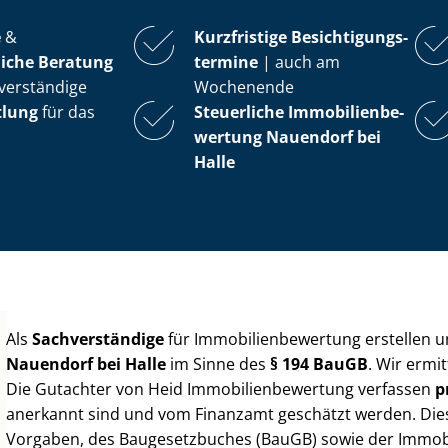
e
&
Kurzfristige Be­sich­ti­gungs­
iche Beratung
ter­mi­ne
| auch am
verständige
Wochenende
tlung
für das
Steuerliche Im­mo­bi­li­en­be­
wer­tung
Nauendorf bei
Halle
Als
Sachverständige
für Im­mo­bi­li­en­be­wer­tung erstellen
Nauendorf bei Halle
im Sinne des
§ 194 BauGB
. Wir ermi
Die Gutachter von Heid Im­mo­bi­li­en­be­wer­tung verfassen
p
anerkannt sind und vom Finanzamt geschätzt werden. Diese 
Vorgaben, des Baugesetzbuches (BauGB) sowie der Im­mo­bi­l