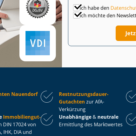
Ich habe den
Datenschu
Ich möchte den Newslet
Jet
hten Nauendorf
Rest­nut­zungs­dau­er-
Gutachten
zur AfA-
Verkürzung
e
Im­mo­bi­li­en­gut­
Unabhängige
&
neutrale
 DIN 17024 von
Ermittlung des Marktwertes
, IHK, DIA und