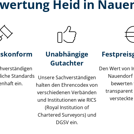
wertung Heid in Nauen
s­konform
Unabhängige
Festpreis​
Gutachter
­ver­stän­di­gen
Den Wert von I
liche Standards
Nauendorf 
Unsere Sach­ver­stän­di­gen
nhaft ein.
bewerten w
halten den Ehrencodex von
transparent
verschiedenen Verbänden
versteckte
und Institutionen wie RICS
(Royal Institution of
Chartered Surveyors) und
DGSV ein.