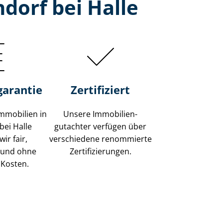
dorf bei Halle
garantie
Zertifiziert
mmobilien in
Unsere Immobilien­
bei Halle
gutachter verfügen über
ir fair,
verschiedene renommierte
 und ohne
Zer­ti­fi­zie­run­gen.
 Kosten.