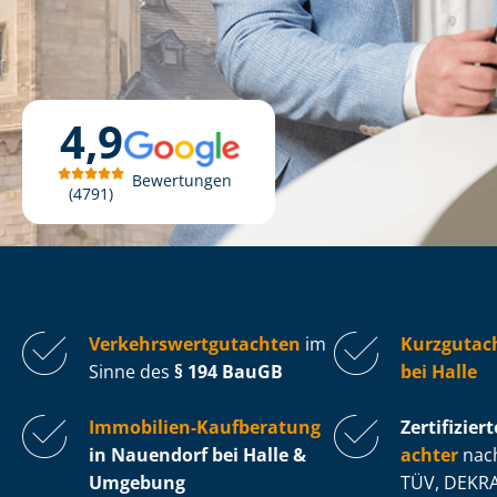
4,9
Bewertungen
4791
Ver­kehrs­wert­gut­ach­ten
im
Kurzgutac
Sinne des
§ 194 BauGB
bei Halle
Immobilien-Kaufberatung
Zertifiziert
in Nauendorf bei Halle &
ach­ter
nach
Umgebung
TÜV, DEKRA