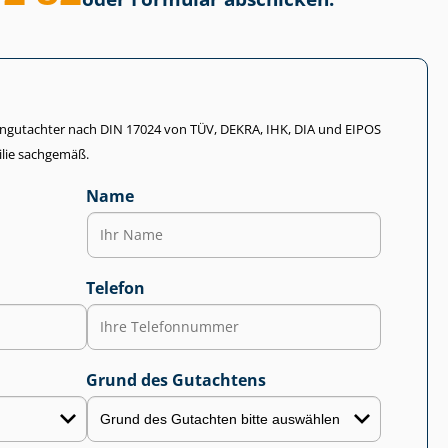
li­en­gut­ach­ter nach DIN 17024 von TÜV, DEKRA, IHK, DIA und EIPOS
lie sachgemäß.
Name
Telefon
Grund des Gutachtens