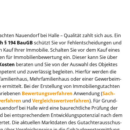
t­ach­ten Nauendorf bei Halle – Qualität zahlt sich aus. Ein
ach § 194 BauGB
schützt Sie vor Fehl­ent­schei­dun­gen und
 Kauf Ihrer Immobilie. Schalten Sie vor dem Kauf eines
n für Im­mo­bi­li­en­be­wer­tung ein. Dieser kann Sie über
Kosten
beraten und Sie von der Auswahl des Objektes
ompetent und zuverlässig begleiten. Hierfür werden die
ilienhaus, Mehr­fa­mi­li­en­haus oder einer Ge­wer­be­im­
rmittelt. Bei der Erstellung von Im­mo­bi­li­en­gut­ach­ten
hrie­be­nen
Be­wer­tungs­ver­fah­ren
Anwendung (
Sach­
ver­fah­ren
und
Ver­gleichs­wert­ver­fah­ren
). Für Grund­
Nauendorf bei Halle wird eine baurechtliche Prüfung der
 bei entsprechendem Ent­wick­lungs­po­ten­zi­al nach dem
tet. Die aktuellen Marktdaten des Gut­ach­ter­aus­schus­
 über Ver­gleichs­prei­se in die Ge­bäu­de­wert­ermitt­lung