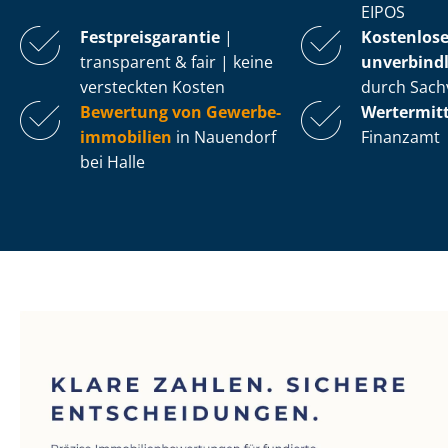
EIPOS
Fest­preis­ga­ran­tie
|
Kostenlos
transparent & fair | keine
unverbindl
versteckten Kosten
durch Sach
Bewertung von Ge­wer­be­
Wertermit
im­mo­bi­li­en
in Nauendorf
Finanzamt
bei Halle