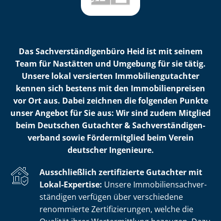
Das Sach­ver­stän­di­gen­bü­ro Heid ist mit seinem
Team für Nastätten und Umgebung für sie tätig.
Unsere lokal versierten Im­mo­bi­li­en­gut­ach­ter
kennen sich bestens mit den Im­mo­bi­li­en­prei­sen
vor Ort aus. Dabei zeichnen die folgenden Punkte
unser Angebot für Sie aus: Wir sind zudem Mitglied
beim Deutschen Gutachter & Sach­ver­stän­di­gen­
ver­band sowie Fördermitglied beim Verein
deutscher Ingenieure.
Ausschließlich zertifizierte Gutachter mit
Lokal-Expertise:
Unsere Im­mo­bi­li­en­sach­ver­
stän­di­gen verfügen über verschiedene
renommierte Zer­ti­fi­zie­run­gen, welche die