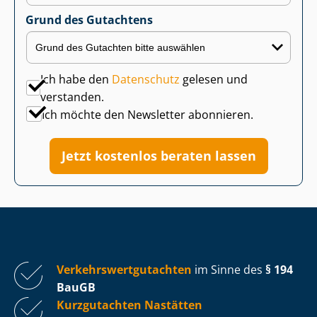
Grund des Gutachtens
Ich habe den
Datenschutz
gelesen und
verstanden.
Ich möchte den Newsletter abonnieren.
Jetzt kostenlos beraten lassen
Ver­kehrs­wert­gut­ach­ten
im Sinne des
§ 194
BauGB
Kurzgutachten Nastätten