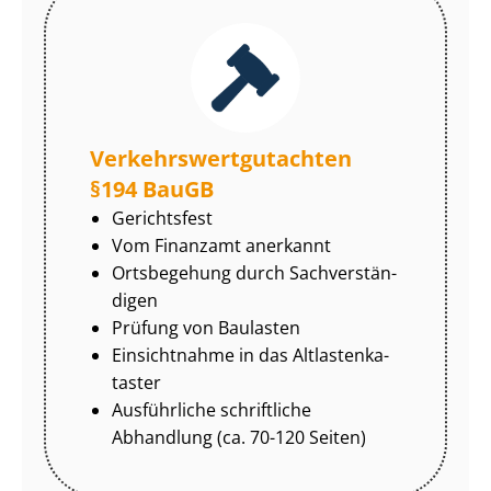
Ver­kehrs­wert­gut­ach­ten
§194 BauGB
Gerichtsfest
Vom Finanzamt anerkannt
Ortsbegehung durch Sach­ver­stän­
di­gen
Prüfung von Baulasten
Einsichtnahme in das Alt­las­ten­ka­
tas­ter
Ausführliche schriftliche
Abhandlung (ca. 70-120 Seiten)