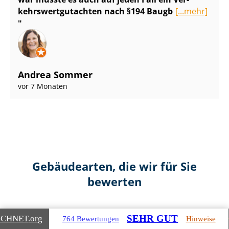
kehrs­wert­gut­ach­ten nach §194 Baugb
[...mehr]
Andrea Sommer
vor 7 Monaten
Gebäudearten, die wir für Sie
bewerten
SEHR GUT
ICHNET
.org
764 Bewertungen
Hinweise