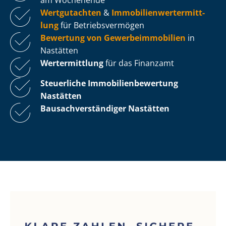
Wertgutachten
&
Im­mo­bi­li­en­wert­ermitt­
lung
für Be­triebs­ver­mö­gen
Bewertung von Ge­wer­be­im­mo­bi­li­en
in
Nastätten
Wertermittlung
für das Finanzamt
Steuerliche Im­mo­bi­li­en­be­wer­tung
Nastätten
Bau­sach­ver­stän­di­ger Nastätten