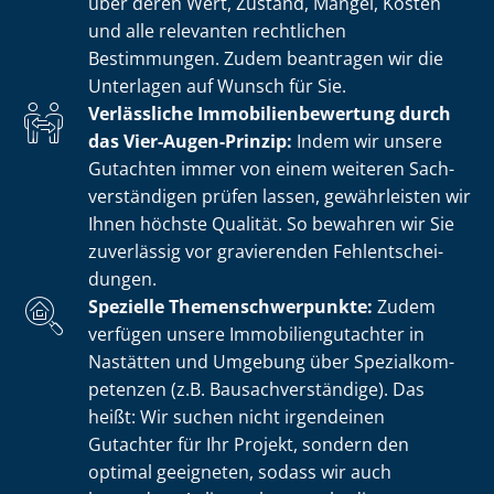
über deren Wert, Zustand, Mängel, Kosten
und alle relevanten rechtlichen
Bestimmungen. Zudem beantragen wir die
Unterlagen auf Wunsch für Sie.
Verlässliche Im­mo­bi­li­en­be­wer­tung durch
das Vier-Augen-Prinzip:
Indem wir unsere
Gutachten immer von einem weiteren Sach­
ver­stän­di­gen prüfen lassen, gewährleisten wir
Ihnen höchste Qualität. So bewahren wir Sie
zuverlässig vor gravierenden Fehl­ent­schei­
dun­gen.
Spezielle The­men­schwer­punk­te:
Zudem
verfügen unsere Im­mo­bi­li­en­gut­ach­ter in
Nastätten und Umgebung über Spe­zi­al­kom­
pe­ten­zen (z.B. Bau­sach­ver­stän­di­ge). Das
heißt: Wir suchen nicht irgendeinen
Gutachter für Ihr Projekt, sondern den
optimal geeigneten, sodass wir auch