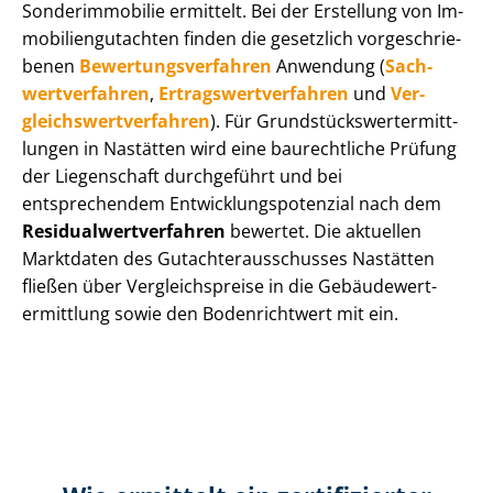
Sonderimmobilie ermittelt. Bei der Erstellung von Im­
mo­bi­li­en­gut­ach­ten finden die gesetzlich vor­ge­schrie­
be­nen
Be­wer­tungs­ver­fah­ren
Anwendung (
Sach­
wert­ver­fah­ren
,
Er­trags­wert­ver­fah­ren
und
Ver­
gleichs­wert­ver­fah­ren
). Für Grund­stücks­wert­ermitt­
lun­gen in Nastätten wird eine baurechtliche Prüfung
der Liegenschaft durchgeführt und bei
entsprechendem Ent­wick­lungs­po­ten­zi­al nach dem
Re­si­du­al­wert­ver­fah­ren
bewertet. Die aktuellen
Marktdaten des Gut­ach­ter­aus­schus­ses Nastätten
fließen über Ver­gleichs­prei­se in die Ge­bäu­de­wert­
ermitt­lung sowie den Bodenrichtwert mit ein.