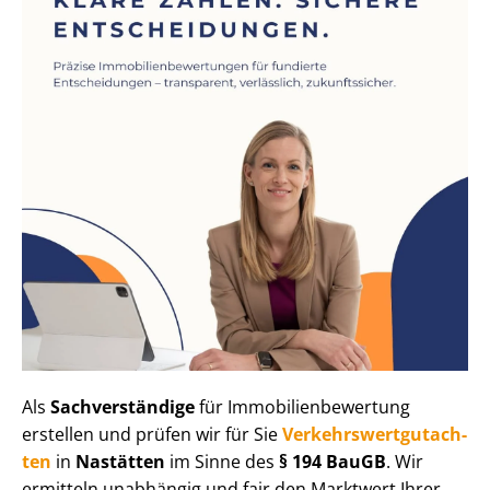
Als
Sachverständige
für Im­mo­bi­li­en­be­wer­tung
erstellen und prüfen wir für Sie
Ver­kehrs­wert­gut­ach­
ten
in
Nastätten
im Sinne des
§ 194 BauGB
. Wir
ermitteln unabhängig und fair den Marktwert Ihrer