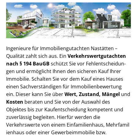
Ingenieure für Im­mo­bi­li­en­gut­ach­ten Nastätten –
Qualität zahlt sich aus. Ein
Ver­kehrs­wert­gut­ach­ten
nach § 194 BauGB
schützt Sie vor Fehl­ent­schei­dun­
gen und ermöglicht Ihnen den sicheren Kauf Ihrer
Immobilie. Schalten Sie vor dem Kauf eines Hauses
einen Sach­ver­stän­di­gen für Im­mo­bi­li­en­be­wer­tung
ein. Dieser kann Sie über
Wert, Zustand, Mängel
und
Kosten
beraten und Sie von der Auswahl des
Objektes bis zur Kauf­ent­schei­dung kompetent und
zuverlässig begleiten. Hierfür werden die
Verkehrswerte von einem Einfamilienhaus, Mehr­fa­mi­l
i­en­haus oder einer Ge­wer­be­im­mo­bi­lie bzw.