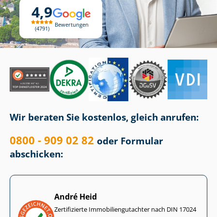
4,9
Bewertungen
4791
Wir beraten Sie kostenlos, gleich anrufen:
0800 - 909 02 82
oder Formular
abschicken:
André Heid
Zertifizierte Im­mo­bi­li­en­gut­ach­ter nach DIN 17024