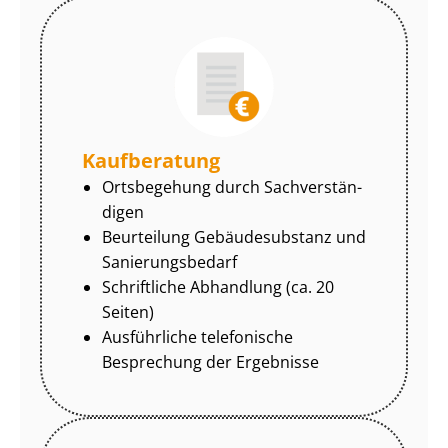
Kaufberatung
Ortsbegehung durch Sach­ver­stän­
di­gen
Beurteilung Gebäudesubstanz und
Sa­nie­rungs­be­darf
Schriftliche Abhandlung (ca. 20
Seiten)
Ausführliche telefonische
Besprechung der Ergebnisse