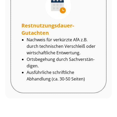
Rest­nut­zungs­dau­er-
Gutachten
Nachweis für verkürzte AfA z.B.
durch technischen Verschleiß oder
wirtschaftliche Entwertung.
Ortsbegehung durch Sach­ver­stän­
di­gen.
Ausführliche schriftliche
Abhandlung (ca. 30-50 Seiten)