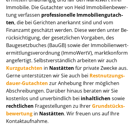
Immobilie. Die Gutachter von Heid Im­mo­bi­li­en­be­wer­
tung verfassen
professionelle Im­mo­bi­li­en­gut­ach­
ten
, die bei Gerichten anerkannt sind und vom
Finanzamt geschätzt werden. Diese werden unter Be­
rück­sich­ti­gung, der gesetzlichen Vorgaben, des
Baugesetzbuches (BauGB) sowie der Im­mo­bi­li­en­wert­
ermitt­lungs­ver­ord­nung (ImmoWertV), marktkonform
angefertigt. Selbst­ver­ständ­lich arbeiten wir auch
Kurzgutachten
in
Nastätten
für private Zwecke aus.
Gerne unterstützen wir Sie auch bei
Rest­nut­zungs­
dau­er-Gutachten
zur Anhebung Ihrer möglichen
Abschreibungen. Darüber hinaus beraten wir Sie
kostenlos und unverbindlich bei
inhaltlichen
sowie
rechtlichen
Fragestellungen zu Ihrer
Grund­stücks­
be­wer­tung
in
Nastätten
. Wir freuen uns auf Ihre
Kontaktaufnahme.