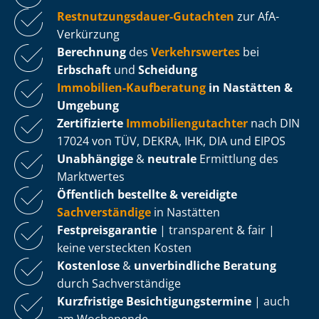
Rest­nut­zungs­dau­er-Gutachten
zur AfA-
Verkürzung
Berechnung
des
Verkehrswertes
bei
Erbschaft
und
Scheidung
Immobilien-Kaufberatung
in Nastätten &
Umgebung
Zertifizierte
Im­mo­bi­li­en­gut­ach­ter
nach DIN
17024 von TÜV, DEKRA, IHK, DIA und EIPOS
Unabhängige
&
neutrale
Ermittlung des
Marktwertes
Öffentlich bestellte & vereidigte
Sachverständige
in Nastätten
Fest­preis­ga­ran­tie
| transparent & fair |
keine versteckten Kosten
Kostenlose
&
unverbindliche Beratung
durch Sachverständige
Kurzfristige Be­sich­ti­gungs­ter­mi­ne
| auch
am Wochenende