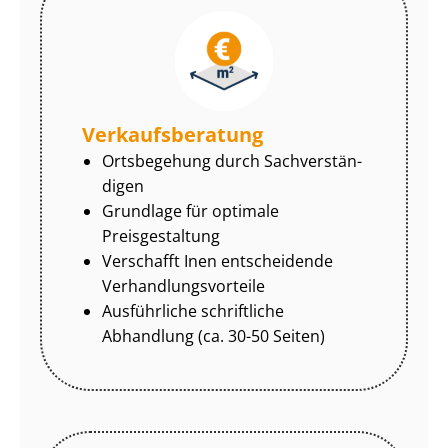
Ver­kaufs­be­ra­tung
Ortsbegehung durch Sach­ver­stän­
di­gen
Grundlage für optimale
Preisgestaltung
Verschafft Inen entscheidende
Ver­hand­lungs­vor­tei­le
Ausführliche schriftliche
Abhandlung (ca. 30-50 Seiten)