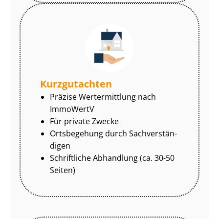
Kurzgutachten
Präzise Wertermittlung nach
ImmoWertV
Für private Zwecke
Ortsbegehung durch Sach­ver­stän­
di­gen
Schriftliche Abhandlung (ca. 30-50
Seiten)