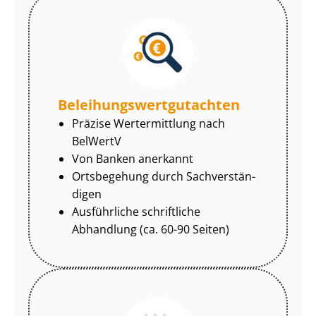
Be­lei­hungs­wert­gut­ach­ten
Präzise Wertermittlung nach
BelWertV
Von Banken anerkannt
Ortsbegehung durch Sach­ver­stän­
di­gen
Ausführliche schriftliche
Abhandlung (ca. 60-90 Seiten)