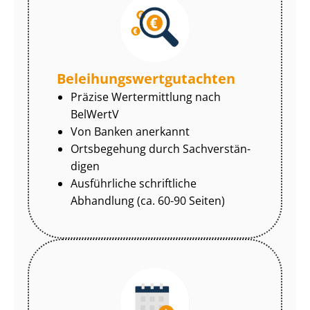
Be­lei­hungs­wert­gut­ach­ten
Präzise Wertermittlung nach
BelWertV
Von Banken anerkannt
Ortsbegehung durch Sach­ver­stän­
di­gen
Ausführliche schriftliche
Abhandlung (ca. 60-90 Seiten)