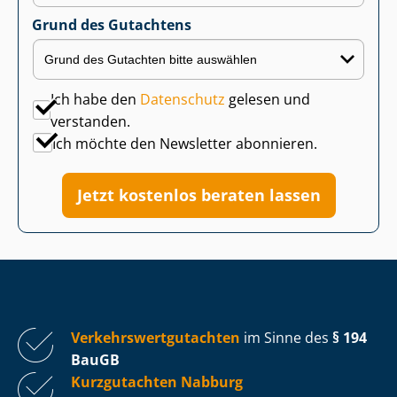
Grund des Gutachtens
Ich habe den
Datenschutz
gelesen und
verstanden.
Ich möchte den Newsletter abonnieren.
Jetzt kostenlos beraten lassen
Ver­kehrs­wert­gut­ach­ten
im Sinne des
§ 194
BauGB
Kurzgutachten Nabburg