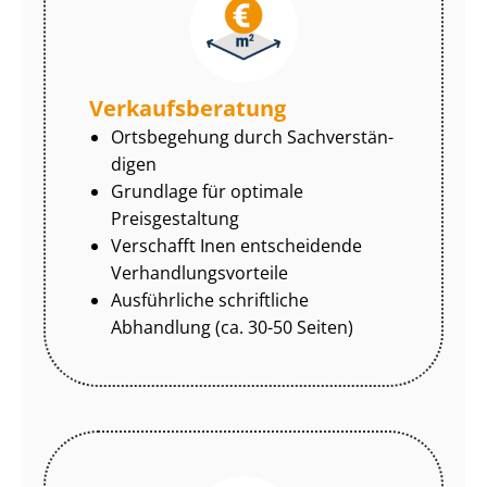
Ver­kaufs­be­ra­tung
Ortsbegehung durch Sach­ver­stän­
di­gen
Grundlage für optimale
Preisgestaltung
Verschafft Inen entscheidende
Ver­hand­lungs­vor­tei­le
Ausführliche schriftliche
Abhandlung (ca. 30-50 Seiten)