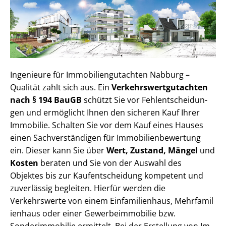
Ingenieure für Im­mo­bi­li­en­gut­ach­ten Nabburg –
Qualität zahlt sich aus. Ein
Ver­kehrs­wert­gut­ach­ten
nach § 194 BauGB
schützt Sie vor Fehl­ent­schei­dun­
gen und ermöglicht Ihnen den sicheren Kauf Ihrer
Immobilie. Schalten Sie vor dem Kauf eines Hauses
einen Sach­ver­stän­di­gen für Im­mo­bi­li­en­be­wer­tung
ein. Dieser kann Sie über
Wert, Zustand, Mängel
und
Kosten
beraten und Sie von der Auswahl des
Objektes bis zur Kauf­ent­schei­dung kompetent und
zuverlässig begleiten. Hierfür werden die
Verkehrswerte von einem Einfamilienhaus, Mehr­fa­mi­l
i­en­haus oder einer Ge­wer­be­im­mo­bi­lie bzw.