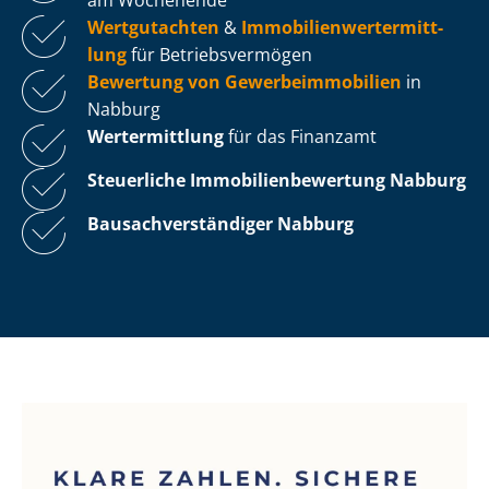
Wertgutachten
&
Im­mo­bi­li­en­wert­ermitt­
lung
für Be­triebs­ver­mö­gen
Bewertung von Ge­wer­be­im­mo­bi­li­en
in
Nabburg
Wertermittlung
für das Finanzamt
Steuerliche Im­mo­bi­li­en­be­wer­tung
Nabburg
Bau­sach­ver­stän­di­ger Nabburg