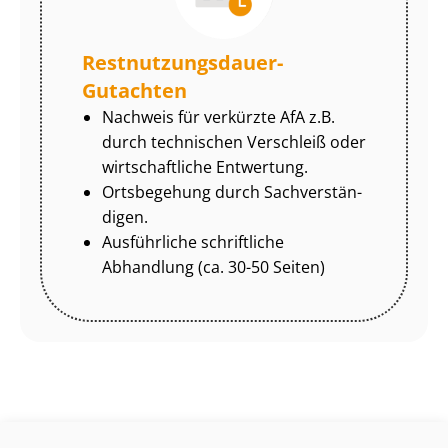
Rest­nut­zungs­dau­er-
Gutachten
Nachweis für verkürzte AfA z.B.
durch technischen Verschleiß oder
wirtschaftliche Entwertung.
Ortsbegehung durch Sach­ver­stän­
di­gen.
Ausführliche schriftliche
Abhandlung (ca. 30-50 Seiten)