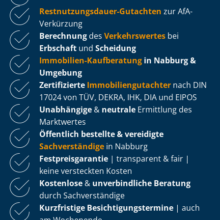
Rest­nut­zungs­dau­er-Gutachten
zur AfA-
Verkürzung
Berechnung
des
Verkehrswertes
bei
Erbschaft
und
Scheidung
Immobilien-Kaufberatung
in Nabburg &
Umgebung
Zertifizierte
Im­mo­bi­li­en­gut­ach­ter
nach DIN
17024 von TÜV, DEKRA, IHK, DIA und EIPOS
Unabhängige
&
neutrale
Ermittlung des
Marktwertes
Öffentlich bestellte & vereidigte
Sachverständige
in Nabburg
Fest­preis­ga­ran­tie
| transparent & fair |
keine versteckten Kosten
Kostenlose
&
unverbindliche Beratung
durch Sachverständige
Kurzfristige Be­sich­ti­gungs­ter­mi­ne
| auch
am Wochenende