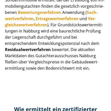
Sonderimmobilie ermittelt. Bei der Erstellung von Im­
mo­bi­li­en­gut­ach­ten finden die gesetzlich vor­ge­schrie­
be­nen
Be­wer­tungs­ver­fah­ren
Anwendung (
Sach­
wert­ver­fah­ren
,
Er­trags­wert­ver­fah­ren
und
Ver­
gleichs­wert­ver­fah­ren
). Für Grund­stücks­wert­ermitt­
lun­gen in Nabburg wird eine baurechtliche Prüfung
der Liegenschaft durchgeführt und bei
entsprechendem Ent­wick­lungs­po­ten­zi­al nach dem
Re­si­du­al­wert­ver­fah­ren
bewertet. Die aktuellen
Marktdaten des Gut­ach­ter­aus­schus­ses Nabburg
fließen über Ver­gleichs­prei­se in die Ge­bäu­de­wert­
ermitt­lung sowie den Bodenrichtwert mit ein.
Wie ermittelt ein zertifizierter