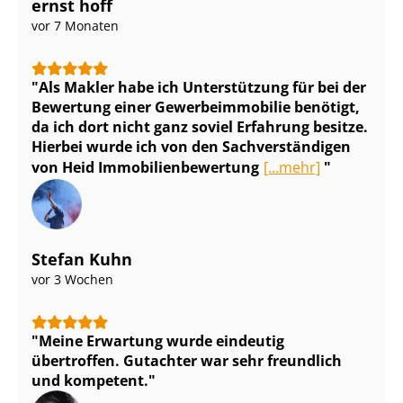
ernst hoff
vor 7 Monaten
Als Makler habe ich Unterstützung für bei der
Bewertung einer Ge­wer­be­im­mo­bi­lie benötigt,
da ich dort nicht ganz soviel Erfahrung besitze.
Hierbei wurde ich von den Sach­ver­stän­di­gen
von Heid Im­mo­bi­li­en­be­wer­tung
[...mehr]
Stefan Kuhn
vor 3 Wochen
Meine Erwartung wurde eindeutig
übertroffen. Gutachter war sehr freundlich
und kompetent.