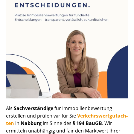
Als
Sachverständige
für Im­mo­bi­li­en­be­wer­tung
erstellen und prüfen wir für Sie
Ver­kehrs­wert­gut­ach­
ten
in
Nabburg
im Sinne des
§ 194 BauGB
. Wir
ermitteln unabhängig und fair den Marktwert Ihrer