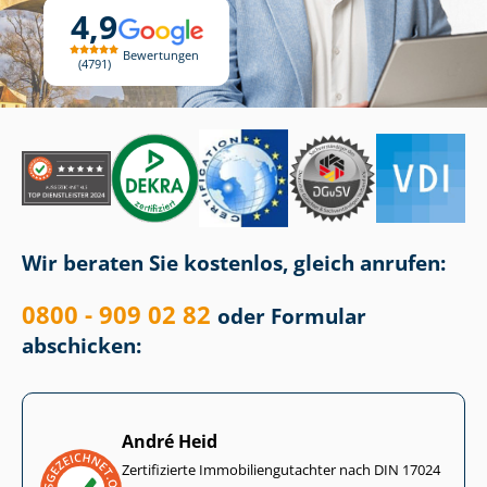
4,9
Bewertungen
4791
Wir beraten Sie kostenlos, gleich anrufen:
0800 - 909 02 82
oder Formular
abschicken:
André Heid
Zertifizierte Im­mo­bi­li­en­gut­ach­ter nach DIN 17024