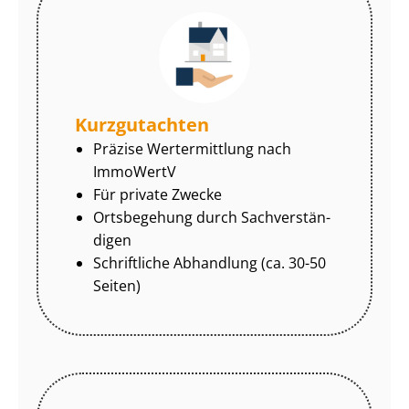
Kurzgutachten
Präzise Wertermittlung nach
ImmoWertV
Für private Zwecke
Ortsbegehung durch Sach­ver­stän­
di­gen
Schriftliche Abhandlung (ca. 30-50
Seiten)