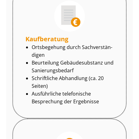
Kaufberatung
Ortsbegehung durch Sach­ver­stän­
di­gen
Beurteilung Gebäudesubstanz und
Sa­nie­rungs­be­darf
Schriftliche Abhandlung (ca. 20
Seiten)
Ausführliche telefonische
Besprechung der Ergebnisse