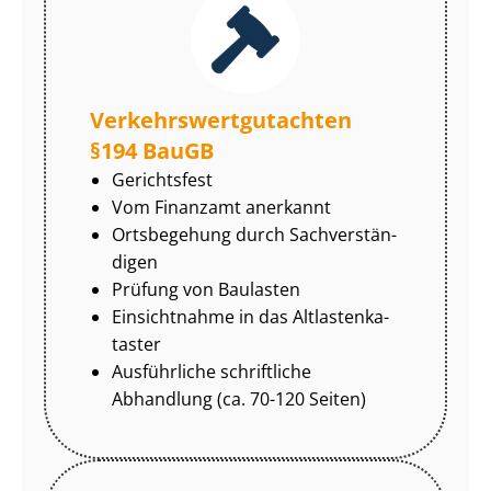
Ver­kehrs­wert­gut­ach­ten
§194 BauGB
Gerichtsfest
Vom Finanzamt anerkannt
Ortsbegehung durch Sach­ver­stän­
di­gen
Prüfung von Baulasten
Einsichtnahme in das Alt­las­ten­ka­
tas­ter
Ausführliche schriftliche
Abhandlung (ca. 70-120 Seiten)