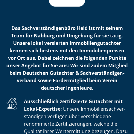
Das Sach­ver­stän­di­gen­bü­ro Heid ist mit seinem
Team für Nabburg und Umgebung für sie tätig.
Unsere lokal versierten Im­mo­bi­li­en­gut­ach­ter
kennen sich bestens mit den Im­mo­bi­li­en­prei­sen
vor Ort aus. Dabei zeichnen die folgenden Punkte
unser Angebot für Sie aus: Wir sind zudem Mitglied
beim Deutschen Gutachter & Sach­ver­stän­di­gen­
ver­band sowie Fördermitglied beim Verein
deutscher Ingenieure.
Ausschließlich zertifizierte Gutachter mit
Lokal-Expertise:
Unsere Im­mo­bi­li­en­sach­ver­
stän­di­gen verfügen über verschiedene
renommierte Zer­ti­fi­zie­run­gen, welche die
Qualität ihrer Wertermittlung bezeugen. Dazu