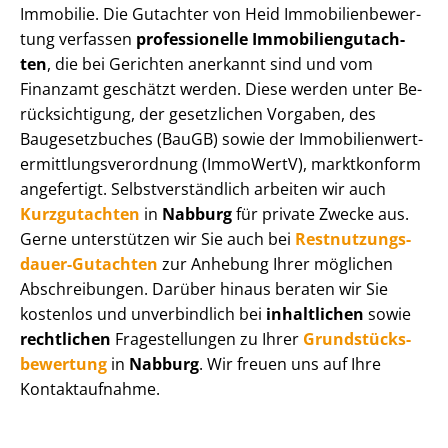
Immobilie. Die Gutachter von Heid Im­mo­bi­li­en­be­wer­
tung verfassen
professionelle Im­mo­bi­li­en­gut­ach­
ten
, die bei Gerichten anerkannt sind und vom
Finanzamt geschätzt werden. Diese werden unter Be­
rück­sich­ti­gung, der gesetzlichen Vorgaben, des
Baugesetzbuches (BauGB) sowie der Im­mo­bi­li­en­wert­
ermitt­lungs­ver­ord­nung (ImmoWertV), marktkonform
angefertigt. Selbst­ver­ständ­lich arbeiten wir auch
Kurzgutachten
in
Nabburg
für private Zwecke aus.
Gerne unterstützen wir Sie auch bei
Rest­nut­zungs­
dau­er-Gutachten
zur Anhebung Ihrer möglichen
Abschreibungen. Darüber hinaus beraten wir Sie
kostenlos und unverbindlich bei
inhaltlichen
sowie
rechtlichen
Fragestellungen zu Ihrer
Grund­stücks­
be­wer­tung
in
Nabburg
. Wir freuen uns auf Ihre
Kontaktaufnahme.