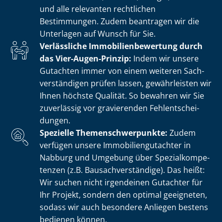
und alle relevanten rechtlichen
Bestimmungen. Zudem beantragen wir die
Unterlagen auf Wunsch für Sie.
Verlässliche Im­mo­bi­li­en­be­wer­tung durch
das Vier-Augen-Prinzip:
Indem wir unsere
Gutachten immer von einem weiteren Sach­
ver­stän­di­gen prüfen lassen, gewährleisten wir
Ihnen höchste Qualität. So bewahren wir Sie
zuverlässig vor gravierenden Fehl­ent­schei­
dun­gen.
Spezielle The­men­schwer­punk­te:
Zudem
verfügen unsere Im­mo­bi­li­en­gut­ach­ter in
Nabburg und Umgebung über Spe­zi­al­kom­pe­
ten­zen (z.B. Bau­sach­ver­stän­di­ge). Das heißt:
Wir suchen nicht irgendeinen Gutachter für
Ihr Projekt, sondern den optimal geeigneten,
sodass wir auch besondere Anliegen bestens
bedienen können.