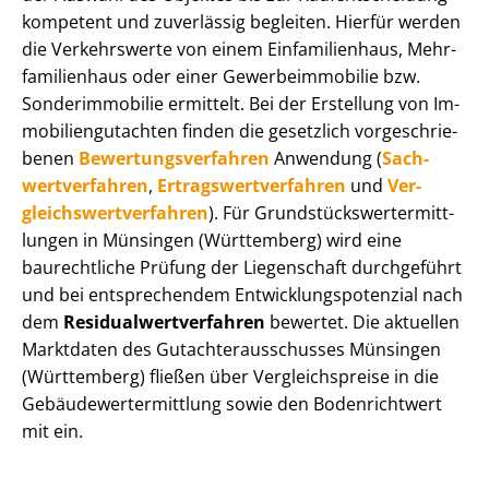
kompetent und zuverlässig begleiten. Hierfür werden
die Verkehrswerte von einem Einfamilienhaus, Mehr­
fa­mi­li­en­haus oder einer Ge­wer­be­im­mo­bi­lie bzw.
Sonderimmobilie ermittelt. Bei der Erstellung von Im­
mo­bi­li­en­gut­ach­ten finden die gesetzlich vor­ge­schrie­
be­nen
Be­wer­tungs­ver­fah­ren
Anwendung (
Sach­
wert­ver­fah­ren
,
Er­trags­wert­ver­fah­ren
und
Ver­
gleichs­wert­ver­fah­ren
). Für Grund­stücks­wert­ermitt­
lun­gen in Münsingen (Württemberg) wird eine
baurechtliche Prüfung der Liegenschaft durchgeführt
und bei entsprechendem Ent­wick­lungs­po­ten­zi­al nach
dem
Re­si­du­al­wert­ver­fah­ren
bewertet. Die aktuellen
Marktdaten des Gut­ach­ter­aus­schus­ses Münsingen
(Württemberg) fließen über Ver­gleichs­prei­se in die
Ge­bäu­de­wert­ermitt­lung sowie den Bodenrichtwert
mit ein.