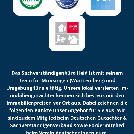
Das Sach­ver­stän­di­gen­bü­ro Heid ist mit seinem
Team für Münsingen (Württemberg) und
Umgebung für sie tätig. Unsere lokal versierten Im­
mo­bi­li­en­gut­ach­ter kennen sich bestens mit den
Im­mo­bi­li­en­prei­sen vor Ort aus. Dabei zeichnen die
folgenden Punkte unser Angebot für Sie aus: Wir
sind zudem Mitglied beim Deutschen Gutachter &
Sach­ver­stän­di­gen­ver­band sowie Fördermitglied
beim Verein deutscher Ingenieure.