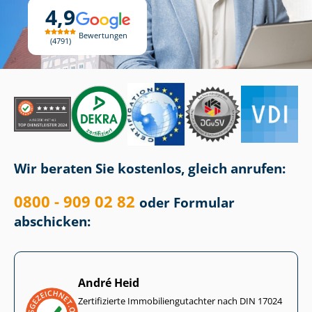
4,9
Bewertungen
4791
Wir beraten Sie kostenlos, gleich anrufen:
0800 - 909 02 82
oder Formular
abschicken:
André Heid
Zertifizierte Im­mo­bi­li­en­gut­ach­ter nach DIN 17024