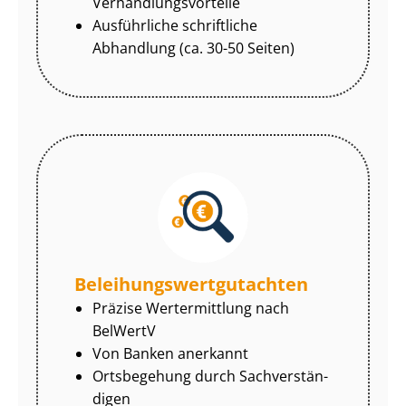
Ver­hand­lungs­vor­tei­le
Ausführliche schriftliche
Abhandlung (ca. 30-50 Seiten)
Be­lei­hungs­wert­gut­ach­ten
Präzise Wertermittlung nach
BelWertV
Von Banken anerkannt
Ortsbegehung durch Sach­ver­stän­
di­gen