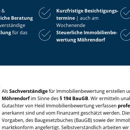
e
&
Kurzfristige Be­sich­ti­gungs­
iche Beratung
ter­mi­ne
| auch am
verständige
Wochenende
tlung
für das
Steuerliche Im­mo­bi­li­en­be­
wer­tung
Möhrendorf
Als
Sachverständige
für Im­mo­bi­li­en­be­wer­tung erstellen
Möhrendorf
im Sinne des
§ 194 BauGB
. Wir ermitteln un
Gutachter von Heid Im­mo­bi­li­en­be­wer­tung verfassen
profe
anerkannt sind und vom Finanzamt geschätzt werden. Diese 
Vorgaben, des Baugesetzbuches (BauGB) sowie der Im­mo­bi­l
marktkonform angefertigt. Selbst­ver­ständ­lich arbeiten wi