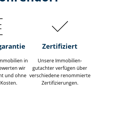
garantie
Zertifiziert
mmobilien in
Unsere Immobilien­
ewerten wir
gutachter verfügen über
ent und ohne
verschiedene renommierte
 Kosten.
Zer­ti­fi­zie­run­gen.