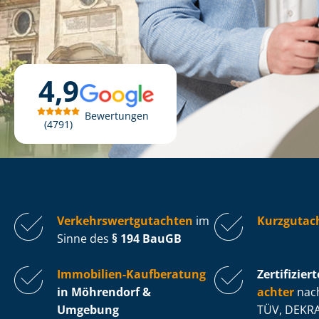
4,9
Bewertungen
4791
Ver­kehrs­wert­gut­ach­ten
im
Kurzgutac
Sinne des
§ 194 BauGB
Immobilien-Kaufberatung
Zertifiziert
in Möhrendorf &
ach­ter
nach
Umgebung
TÜV, DEKRA