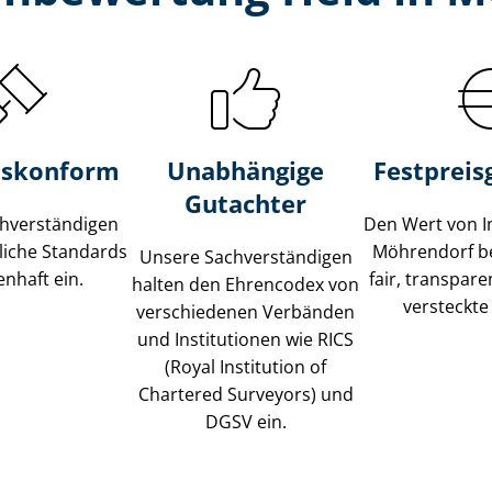
s­konform
Unabhängige
Festpreis​
Gutachter
­ver­stän­di­gen
Den Wert von I
liche Standards
Möhrendorf b
Unsere Sach­ver­stän­di­gen
nhaft ein.
fair, transpar
halten den Ehrencodex von
versteckte
verschiedenen Verbänden
und Institutionen wie RICS
(Royal Institution of
Chartered Surveyors) und
DGSV ein.