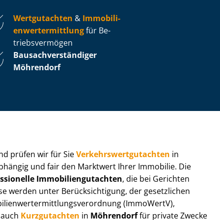
Wertgutachten
&
Im­mo­bi­li­
en­wert­ermitt­lung
für Be­
triebs­ver­mö­gen
Bau­sach­ver­stän­di­ger
Möhrendorf
 und prüfen wir für Sie
Ver­kehrs­wert­gut­ach­ten
in
abhängig und fair den Marktwert Ihrer Immobilie. Die
ssionelle Im­mo­bi­li­en­gut­ach­ten
, die bei Gerichten
werden unter Be­rück­sich­ti­gung, der gesetzlichen
i­en­wert­ermitt­lungs­ver­ord­nung (ImmoWertV),
r auch
Kurzgutachten
in
Möhrendorf
für private Zwecke