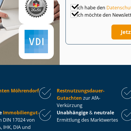
Ich habe den
Datenschu
Ich möchte den Newslet
Jet
hten Möhrendorf
Rest­nut­zungs­dau­er-
Gutachten
zur AfA-
Verkürzung
e
Im­mo­bi­li­en­gut­
Unabhängige
&
neutrale
 DIN 17024 von
Ermittlung des Marktwertes
, IHK, DIA und