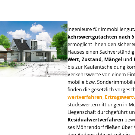
Ingenieure für Im­mo­bi­li­en­g
kehrs­wert­gut­ach­ten nach 
ermöglicht Ihnen den sicheren
Hauses einen Sach­ver­stän­di­ge
Wert, Zustand, Mängel
und
bis zur Kauf­ent­schei­dung k
Verkehrswerte von einem Einfam
mo­bi­lie bzw. Sonderimmobilie e
finden die gesetzlich vor­ge­sc
wert­ver­fah­ren
,
Er­trags­wert­
stücks­wert­ermitt­lun­gen in
Liegenschaft durchgeführt und
Re­si­du­al­wert­ver­fah­ren
bewer
ses Möhrendorf fließen über Ver
den Bodenrichtwert mit ein.