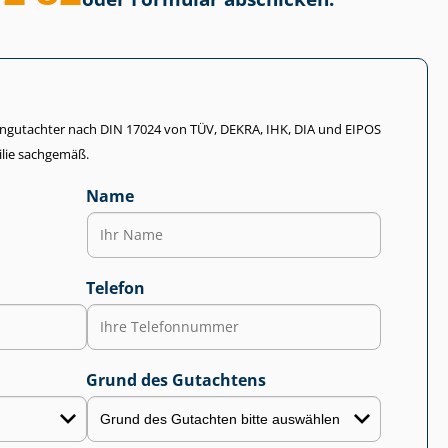
li­en­gut­ach­ter nach DIN 17024 von TÜV, DEKRA, IHK, DIA und EIPOS
lie sachgemäß.
Name
Telefon
Grund des Gutachtens