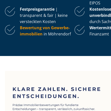
EIPOS
Fest­preis­ga­ran­tie
|
Kostenlos
transparent & fair | keine
unverbindl
versteckten Kosten
durch Sach
Bewertung von Ge­wer­be­
Wertermit
im­mo­bi­li­en
in Möhrendorf
Finanzamt