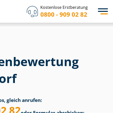
Kostenlose Erstberatung
0800 - 909 02 82
en­bewertung
orf
s, gleich anrufen:
02 82
oder Formular abschicken: