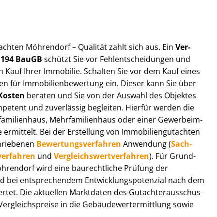
ut­ach­ten Möhrendorf – Qualität zahlt sich aus. Ein
Ver­
§ 194 BauGB
schützt Sie vor Fehl­ent­schei­dun­gen und
 Kauf Ihrer Immobilie. Schalten Sie vor dem Kauf eines
n für Im­mo­bi­li­en­be­wer­tung ein. Dieser kann Sie über
Kosten
beraten und Sie von der Auswahl des Objektes
ompetent und zuverlässig begleiten. Hierfür werden die
ilienhaus, Mehr­fa­mi­li­en­haus oder einer Ge­wer­be­im­
rmittelt. Bei der Erstellung von Im­mo­bi­li­en­gut­ach­ten
hrie­be­nen
Be­wer­tungs­ver­fah­ren
Anwendung (
Sach­
ver­fah­ren
und
Ver­gleichs­wert­ver­fah­ren
). Für Grund­
 Möhrendorf wird eine baurechtliche Prüfung der
 bei entsprechendem Ent­wick­lungs­po­ten­zi­al nach dem
tet. Die aktuellen Marktdaten des Gut­ach­ter­aus­schus­
­gleichs­prei­se in die Ge­bäu­de­wert­ermitt­lung sowie