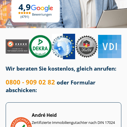
4,9
Bewertungen
4791
Wir beraten Sie kostenlos, gleich anrufen:
0800 - 909 02 82
oder Formular
abschicken:
André Heid
Zertifizierte Im­mo­bi­li­en­gut­ach­ter nach DIN 17024