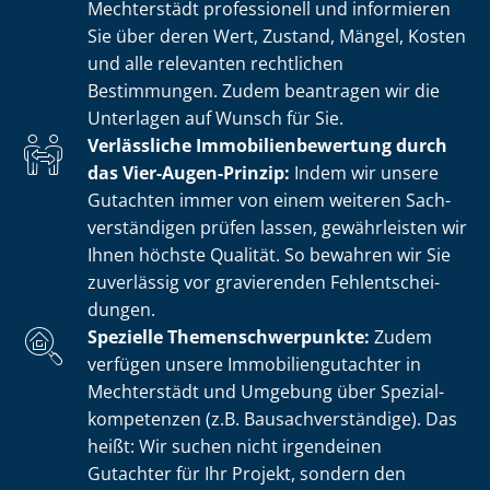
Mechterstädt professionell und informieren
Sie über deren Wert, Zustand, Mängel, Kosten
und alle relevanten rechtlichen
Bestimmungen. Zudem beantragen wir die
Unterlagen auf Wunsch für Sie.
Verlässliche Im­mo­bi­li­en­be­wer­tung durch
das Vier-Augen-Prinzip:
Indem wir unsere
Gutachten immer von einem weiteren Sach­
ver­stän­di­gen prüfen lassen, gewährleisten wir
Ihnen höchste Qualität. So bewahren wir Sie
zuverlässig vor gravierenden Fehl­ent­schei­
dun­gen.
Spezielle The­men­schwer­punk­te:
Zudem
verfügen unsere Im­mo­bi­li­en­gut­ach­ter in
Mechterstädt und Umgebung über Spe­zi­al­
kom­pe­ten­zen (z.B. Bau­sach­ver­stän­di­ge). Das
heißt: Wir suchen nicht irgendeinen
Gutachter für Ihr Projekt, sondern den