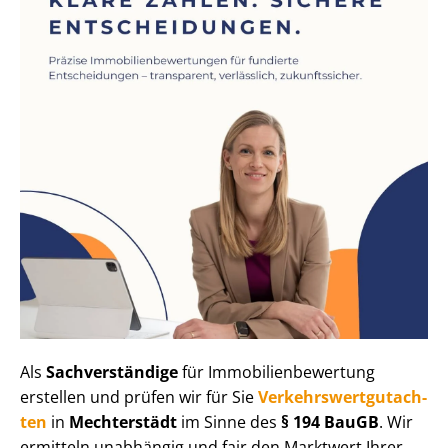
Als
Sachverständige
für Im­mo­bi­li­en­be­wer­tung
erstellen und prüfen wir für Sie
Ver­kehrs­wert­gut­ach­
ten
in
Mechterstädt
im Sinne des
§ 194 BauGB
. Wir
ermitteln unabhängig und fair den Marktwert Ihrer