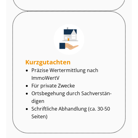
Kurzgutachten
Präzise Wertermittlung nach
ImmoWertV
Für private Zwecke
Ortsbegehung durch Sach­ver­stän­
di­gen
Schriftliche Abhandlung (ca. 30-50
Seiten)