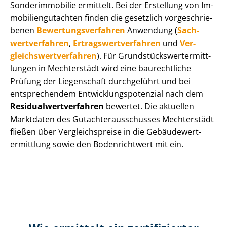
Sonderimmobilie ermittelt. Bei der Erstellung von Im­
mo­bi­li­en­gut­ach­ten finden die gesetzlich vor­ge­schrie­
be­nen
Be­wer­tungs­ver­fah­ren
Anwendung (
Sach­
wert­ver­fah­ren
,
Er­trags­wert­ver­fah­ren
und
Ver­
gleichs­wert­ver­fah­ren
). Für Grund­stücks­wert­ermitt­
lun­gen in Mechterstädt wird eine baurechtliche
Prüfung der Liegenschaft durchgeführt und bei
entsprechendem Ent­wick­lungs­po­ten­zi­al nach dem
Re­si­du­al­wert­ver­fah­ren
bewertet. Die aktuellen
Marktdaten des Gut­ach­ter­aus­schus­ses Mechterstädt
fließen über Ver­gleichs­prei­se in die Ge­bäu­de­wert­
ermitt­lung sowie den Bodenrichtwert mit ein.