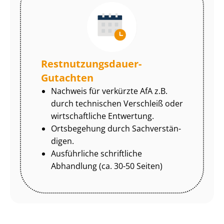
Rest­nut­zungs­dau­er-
Gutachten
Nachweis für verkürzte AfA z.B.
durch technischen Verschleiß oder
wirtschaftliche Entwertung.
Ortsbegehung durch Sach­ver­stän­
di­gen.
Ausführliche schriftliche
Abhandlung (ca. 30-50 Seiten)