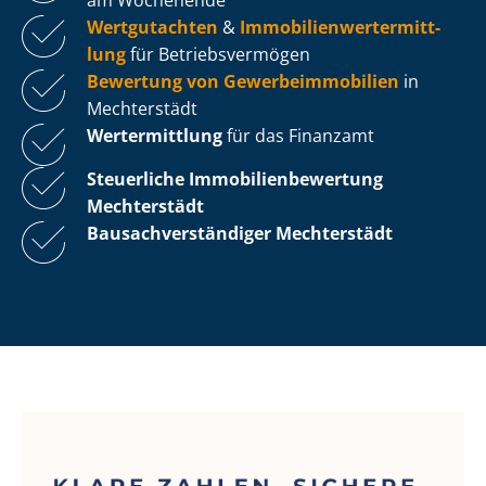
Wertgutachten
&
Im­mo­bi­li­en­wert­ermitt­
lung
für Be­triebs­ver­mö­gen
Bewertung von Ge­wer­be­im­mo­bi­li­en
in
Mechterstädt
Wertermittlung
für das Finanzamt
Steuerliche Im­mo­bi­li­en­be­wer­tung
Mechterstädt
Bau­sach­ver­stän­di­ger Mechterstädt