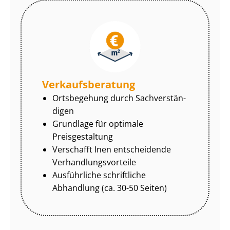
Ver­kaufs­be­ra­tung
Ortsbegehung durch Sach­ver­stän­
di­gen
Grundlage für optimale
Preisgestaltung
Verschafft Inen entscheidende
Ver­hand­lungs­vor­tei­le
Ausführliche schriftliche
Abhandlung (ca. 30-50 Seiten)