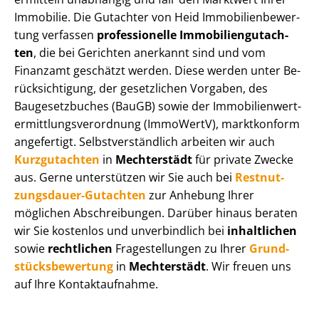
Immobilie. Die Gutachter von Heid Im­mo­bi­li­en­be­wer­
tung verfassen
professionelle Im­mo­bi­li­en­gut­ach­
ten
, die bei Gerichten anerkannt sind und vom
Finanzamt geschätzt werden. Diese werden unter Be­
rück­sich­ti­gung, der gesetzlichen Vorgaben, des
Baugesetzbuches (BauGB) sowie der Im­mo­bi­li­en­wert­
ermitt­lungs­ver­ord­nung (ImmoWertV), marktkonform
angefertigt. Selbst­ver­ständ­lich arbeiten wir auch
Kurzgutachten
in
Mechterstädt
für private Zwecke
aus. Gerne unterstützen wir Sie auch bei
Rest­nut­
zungs­dau­er-Gutachten
zur Anhebung Ihrer
möglichen Abschreibungen. Darüber hinaus beraten
wir Sie kostenlos und unverbindlich bei
inhaltlichen
sowie
rechtlichen
Fragestellungen zu Ihrer
Grund­
stücks­be­wer­tung
in
Mechterstädt
. Wir freuen uns
auf Ihre Kontaktaufnahme.