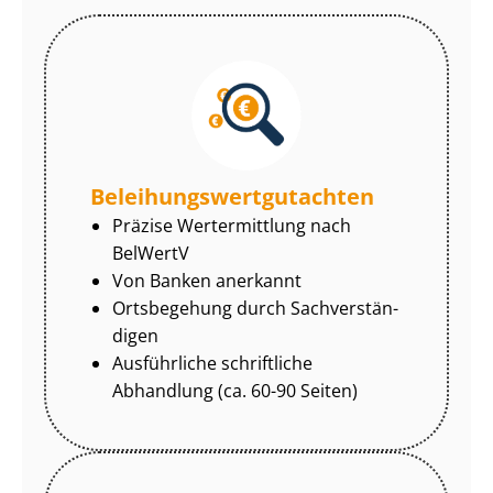
Be­lei­hungs­wert­gut­ach­ten
Präzise Wertermittlung nach
BelWertV
Von Banken anerkannt
Ortsbegehung durch Sach­ver­stän­
di­gen
Ausführliche schriftliche
Abhandlung (ca. 60-90 Seiten)