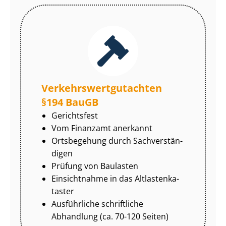
Ver­kehrs­wert­gut­ach­ten
§194 BauGB
Gerichtsfest
Vom Finanzamt anerkannt
Ortsbegehung durch Sach­ver­stän­
di­gen
Prüfung von Baulasten
Einsichtnahme in das Alt­las­ten­ka­
tas­ter
Ausführliche schriftliche
Abhandlung (ca. 70-120 Seiten)