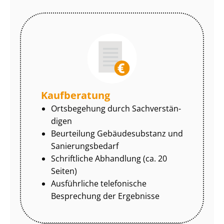
Kaufberatung
Ortsbegehung durch Sach­ver­stän­
di­gen
Beurteilung Gebäudesubstanz und
Sa­nie­rungs­be­darf
Schriftliche Abhandlung (ca. 20
Seiten)
Ausführliche telefonische
Besprechung der Ergebnisse