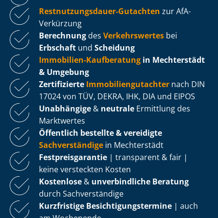
Rest­nut­zungs­dau­er-Gutachten
zur AfA-
Verkürzung
Berechnung
des
Verkehrswertes
bei
Erbschaft
und
Scheidung
Immobilien-Kaufberatung
in Mechterstädt
& Umgebung
Zertifizierte
Im­mo­bi­li­en­gut­ach­ter
nach DIN
17024 von TÜV, DEKRA, IHK, DIA und EIPOS
Unabhängige
&
neutrale
Ermittlung des
Marktwertes
Öffentlich bestellte & vereidigte
Sachverständige
in Mechterstädt
Fest­preis­ga­ran­tie
| transparent & fair |
keine versteckten Kosten
Kostenlose
&
unverbindliche Beratung
durch Sachverständige
Kurzfristige Be­sich­ti­gungs­ter­mi­ne
| auch
am Wochenende