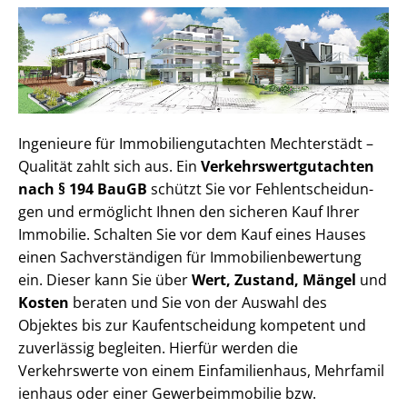
Ingenieure für Im­mo­bi­li­en­gut­ach­ten Mechterstädt –
Qualität zahlt sich aus. Ein
Ver­kehrs­wert­gut­ach­ten
nach § 194 BauGB
schützt Sie vor Fehl­ent­schei­dun­
gen und ermöglicht Ihnen den sicheren Kauf Ihrer
Immobilie. Schalten Sie vor dem Kauf eines Hauses
einen Sach­ver­stän­di­gen für Im­mo­bi­li­en­be­wer­tung
ein. Dieser kann Sie über
Wert, Zustand, Mängel
und
Kosten
beraten und Sie von der Auswahl des
Objektes bis zur Kauf­ent­schei­dung kompetent und
zuverlässig begleiten. Hierfür werden die
Verkehrswerte von einem Einfamilienhaus, Mehr­fa­mi­l
i­en­haus oder einer Ge­wer­be­im­mo­bi­lie bzw.