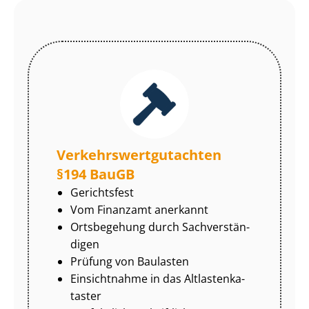
Ver­kehrs­wert­gut­ach­ten
§194 BauGB
Gerichtsfest
Vom Finanzamt anerkannt
Ortsbegehung durch Sach­ver­stän­
di­gen
Prüfung von Baulasten
Einsichtnahme in das Alt­las­ten­ka­
tas­ter