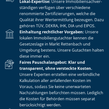
Lokal-Expertise:
Unsere Im­mo­bi­li­en­sach­ver­
stän­di­gen verfügen über verschiedene
renommierte Zer­ti­fi­zie­run­gen, welche die
Qualität ihrer Wertermittlung bezeugen. Dazu
gehören TÜV, DEKRA, IHK, DIA und EIPOS.
Einhaltung rechtlicher Vorgaben:
Unsere
lokalen Im­mo­bi­li­en­gut­ach­ter kennen die
Gesetzeslage in Markt Rettenbach und
Umgebung bestens. Unsere Gutachten halten
diese immer ein.
Faires Pauschalangebot: Klar und
transparent, ohne versteckte Kosten.
Unsere Experten erstellen eine verbindliche
Kalkulation aller anfallenden Kosten im
Voraus, sodass Sie keine unerwarteten
Nachzahlungen befürchten müssen. Lediglich
die Kosten für Behörden müssen separat
berücksichtigt werden.