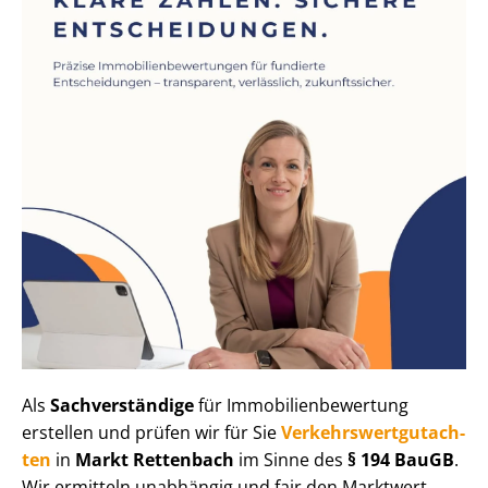
Als
Sachverständige
für Im­mo­bi­li­en­be­wer­tung
erstellen und prüfen wir für Sie
Ver­kehrs­wert­gut­ach­
ten
in
Markt Rettenbach
im Sinne des
§ 194 BauGB
.
Wir ermitteln unabhängig und fair den Marktwert