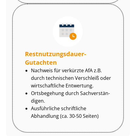
Rest­nut­zungs­dau­er-
Gutachten
Nachweis für verkürzte AfA z.B.
durch technischen Verschleiß oder
wirtschaftliche Entwertung.
Ortsbegehung durch Sach­ver­stän­
di­gen.
Ausführliche schriftliche
Abhandlung (ca. 30-50 Seiten)