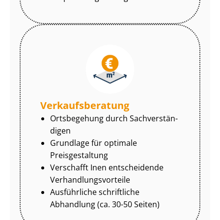
Ver­kaufs­be­ra­tung
Ortsbegehung durch Sach­ver­stän­
di­gen
Grundlage für optimale
Preisgestaltung
Verschafft Inen entscheidende
Ver­hand­lungs­vor­tei­le
Ausführliche schriftliche
Abhandlung (ca. 30-50 Seiten)