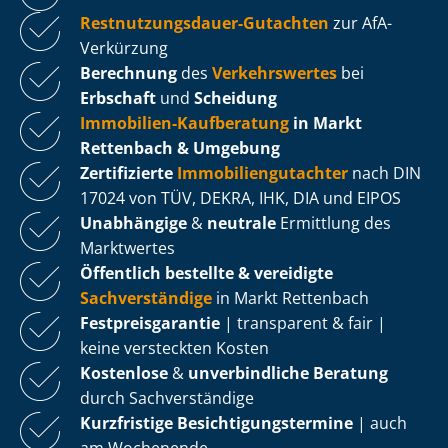
Rest­nut­zungs­dau­er-Gutachten
zur AfA-
Verkürzung
Berechnung
des
Verkehrswertes
bei
Erbschaft
und
Scheidung
Immobilien-Kaufberatung
in Markt
Rettenbach & Umgebung
Zertifizierte
Im­mo­bi­li­en­gut­ach­ter
nach DIN
17024 von TÜV, DEKRA, IHK, DIA und EIPOS
Unabhängige
&
neutrale
Ermittlung des
Marktwertes
Öffentlich bestellte & vereidigte
Sachverständige
in Markt Rettenbach
Fest­preis­ga­ran­tie
| transparent & fair |
keine versteckten Kosten
Kostenlose
&
unverbindliche Beratung
durch Sachverständige
Kurzfristige Be­sich­ti­gungs­ter­mi­ne
| auch
am Wochenende