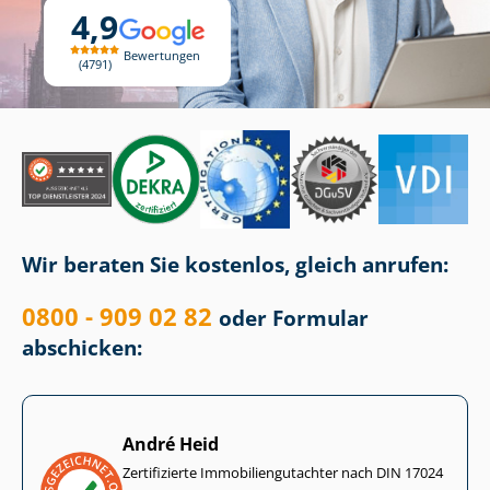
4,9
Bewertungen
4791
Wir beraten Sie kostenlos, gleich anrufen:
0800 - 909 02 82
oder Formular
abschicken:
André Heid
Zertifizierte Im­mo­bi­li­en­gut­ach­ter nach DIN 17024