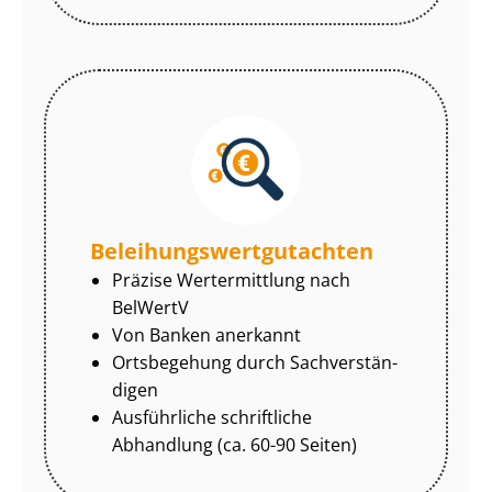
Be­lei­hungs­wert­gut­ach­ten
Präzise Wertermittlung nach
BelWertV
Von Banken anerkannt
Ortsbegehung durch Sach­ver­stän­
di­gen
Ausführliche schriftliche
Abhandlung (ca. 60-90 Seiten)