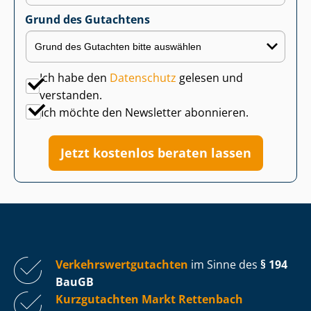
Grund des Gutachtens
Ich habe den
Datenschutz
gelesen und
verstanden.
Ich möchte den Newsletter abonnieren.
Jetzt kostenlos beraten lassen
Ver­kehrs­wert­gut­ach­ten
im Sinne des
§ 194
BauGB
Kurzgutachten Markt Rettenbach