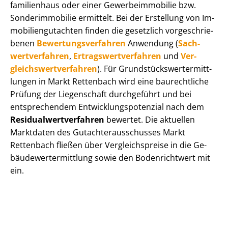
fa­mi­li­en­haus oder einer Ge­wer­be­im­mo­bi­lie bzw.
Sonderimmobilie ermittelt. Bei der Erstellung von Im­
mo­bi­li­en­gut­ach­ten finden die gesetzlich vor­ge­schrie­
be­nen
Be­wer­tungs­ver­fah­ren
Anwendung (
Sach­
wert­ver­fah­ren
,
Er­trags­wert­ver­fah­ren
und
Ver­
gleichs­wert­ver­fah­ren
). Für Grund­stücks­wert­ermitt­
lun­gen in Markt Rettenbach wird eine baurechtliche
Prüfung der Liegenschaft durchgeführt und bei
entsprechendem Ent­wick­lungs­po­ten­zi­al nach dem
Re­si­du­al­wert­ver­fah­ren
bewertet. Die aktuellen
Marktdaten des Gut­ach­ter­aus­schus­ses Markt
Rettenbach fließen über Ver­gleichs­prei­se in die Ge­
bäu­de­wert­ermitt­lung sowie den Bodenrichtwert mit
ein.