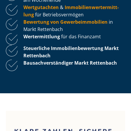
Wertgutachten
&
Im­mo­bi­li­en­wert­ermitt­
lung
für Be­triebs­ver­mö­gen
Bewertung von Ge­wer­be­im­mo­bi­li­en
in
Markt Rettenbach
Wertermittlung
für das Finanzamt
Steuerliche Im­mo­bi­li­en­be­wer­tung
Markt
Rettenbach
Bau­sach­ver­stän­di­ger Markt Rettenbach