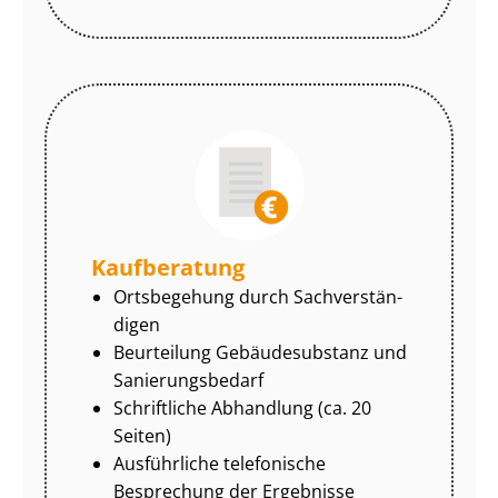
Kaufberatung
Ortsbegehung durch Sach­ver­stän­
di­gen
Beurteilung Gebäudesubstanz und
Sa­nie­rungs­be­darf
Schriftliche Abhandlung (ca. 20
Seiten)
Ausführliche telefonische
Besprechung der Ergebnisse