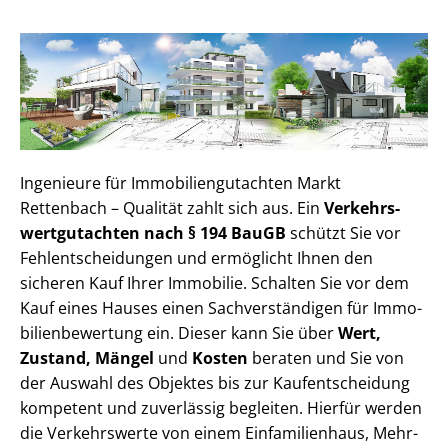
Ingenieure für Im­mo­bi­li­en­gut­ach­ten Markt
Rettenbach – Qualität zahlt sich aus. Ein
Ver­kehrs­
wert­gut­ach­ten nach § 194 BauGB
schützt Sie vor
Fehl­ent­schei­dun­gen und ermöglicht Ihnen den
sicheren Kauf Ihrer Immobilie. Schalten Sie vor dem
Kauf eines Hauses einen Sach­ver­stän­di­gen für Im­mo­
bi­li­en­be­wer­tung ein. Dieser kann Sie über
Wert,
Zustand, Mängel
und
Kosten
beraten und Sie von
der Auswahl des Objektes bis zur Kauf­ent­schei­dung
kompetent und zuverlässig begleiten. Hierfür werden
die Verkehrswerte von einem Einfamilienhaus, Mehr­