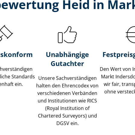
bewertung Heid in Mark
s­konform
Unabhängige
Festpreis​
Gutachter
­ver­stän­di­gen
Den Wert von I
liche Standards
Markt Indersd
Unsere Sach­ver­stän­di­gen
nhaft ein.
wir fair, tran
halten den Ehrencodex von
ohne verstec
verschiedenen Verbänden
und Institutionen wie RICS
(Royal Institution of
Chartered Surveyors) und
DGSV ein.