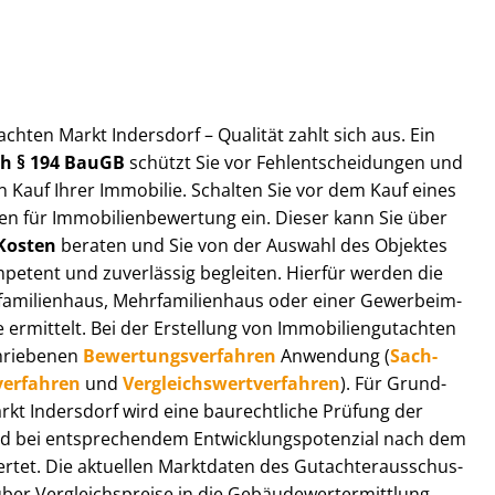
t­ach­ten Markt Indersdorf – Qualität zahlt sich aus. Ein
ach § 194 BauGB
schützt Sie vor Fehl­ent­schei­dun­gen und
 Kauf Ihrer Immobilie. Schalten Sie vor dem Kauf eines
n für Im­mo­bi­li­en­be­wer­tung ein. Dieser kann Sie über
Kosten
beraten und Sie von der Auswahl des Objektes
ompetent und zuverlässig begleiten. Hierfür werden die
ilienhaus, Mehr­fa­mi­li­en­haus oder einer Ge­wer­be­im­
rmittelt. Bei der Erstellung von Im­mo­bi­li­en­gut­ach­ten
hrie­be­nen
Be­wer­tungs­ver­fah­ren
Anwendung (
Sach­
ver­fah­ren
und
Ver­gleichs­wert­ver­fah­ren
). Für Grund­
Markt Indersdorf wird eine baurechtliche Prüfung der
 bei entsprechendem Ent­wick­lungs­po­ten­zi­al nach dem
tet. Die aktuellen Marktdaten des Gut­ach­ter­aus­schus­
er Ver­gleichs­prei­se in die Ge­bäu­de­wert­ermitt­lung