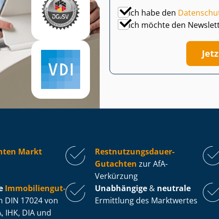
Ich habe den
Datenschu
Ich möchte den Newslet
Jet
hten Markt
Rest­nut­zungs­dau­er-
Gutachten
zur AfA-
Verkürzung
e
Im­mo­bi­li­en­gut­
Unabhängige
&
neutrale
 DIN 17024 von
Ermittlung des Marktwertes
, IHK, DIA und