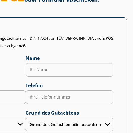
li­en­gut­ach­ter nach DIN 17024 von TÜV, DEKRA, IHK, DIA und EIPOS
lie sachgemäß.
Name
Telefon
Grund des Gutachtens