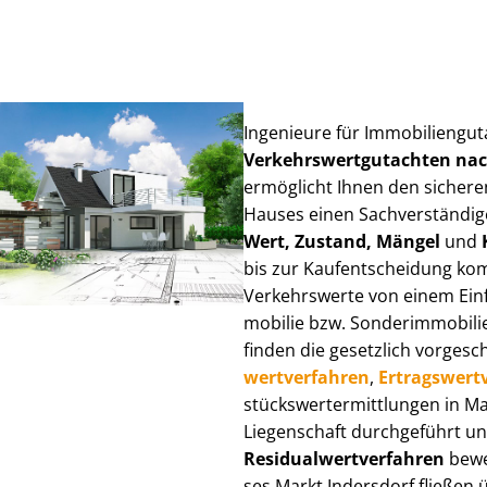
Ingenieure für Im­mo­bi­li­en­gu
Ver­kehrs­wert­gut­ach­ten n
ermöglicht Ihnen den sicheren
Hauses einen Sach­ver­stän­di­ge
Wert, Zustand, Mängel
und
bis zur Kauf­ent­schei­dung k
Verkehrswerte von einem Einfam
mo­bi­lie bzw. Sonderimmobilie e
finden die gesetzlich vor­ge­sc
wert­ver­fah­ren
,
Er­trags­wert­
stücks­wert­ermitt­lun­gen in 
Liegenschaft durchgeführt und
Re­si­du­al­wert­ver­fah­ren
bewer
ses Markt Indersdorf fließen üb