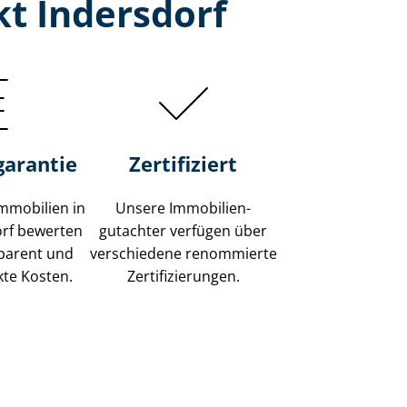
t Indersdorf
garantie
Zertifiziert
mmobilien in
Unsere Immobilien­
orf bewerten
gutachter verfügen über
sparent und
verschiedene renommierte
kte Kosten.
Zer­ti­fi­zie­run­gen.