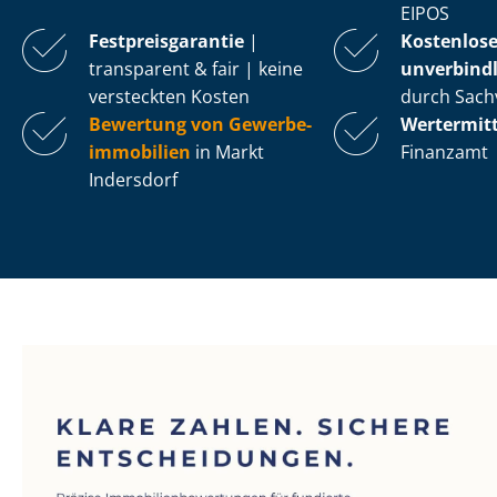
EIPOS
Fest­preis­ga­ran­tie
|
Kostenlos
transparent & fair | keine
unverbindl
versteckten Kosten
durch Sach
Bewertung von Ge­wer­be­
Wertermit
im­mo­bi­li­en
in Markt
Finanzamt
Indersdorf