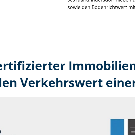
sowie den Bodenrichtwert mit
ertifizierter Immobilie
den Verkehrswert eine