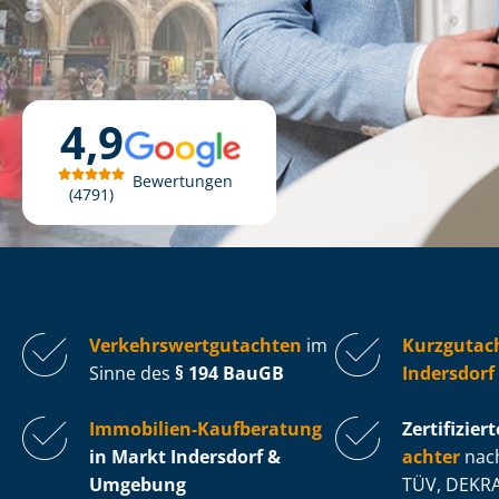
4,9
Bewertungen
4791
Ver­kehrs­wert­gut­ach­ten
im
Kurzgutac
Sinne des
§ 194 BauGB
Indersdorf
Immobilien-Kaufberatung
Zertifiziert
in Markt Indersdorf &
ach­ter
nach
Umgebung
TÜV, DEKRA