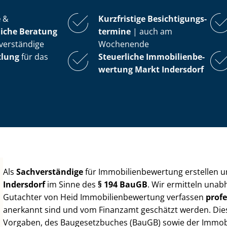
e
&
Kurzfristige Be­sich­ti­gungs­
iche Beratung
ter­mi­ne
| auch am
verständige
Wochenende
tlung
für das
Steuerliche Im­mo­bi­li­en­be­
wer­tung
Markt Indersdorf
Als
Sachverständige
für Im­mo­bi­li­en­be­wer­tung erstellen
Indersdorf
im Sinne des
§ 194 BauGB
. Wir ermitteln unab
Gutachter von Heid Im­mo­bi­li­en­be­wer­tung verfassen
profe
anerkannt sind und vom Finanzamt geschätzt werden. Diese 
Vorgaben, des Baugesetzbuches (BauGB) sowie der Im­mo­bi­l