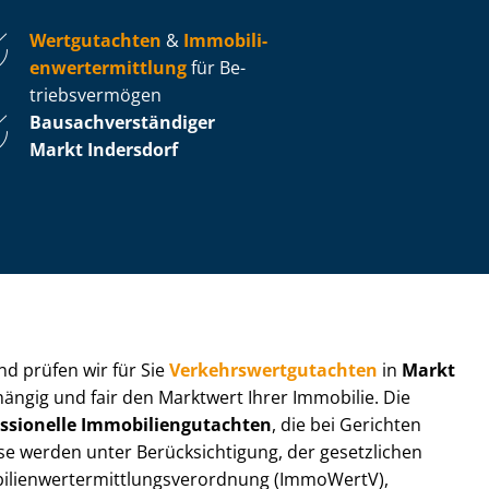
Wertgutachten
&
Im­mo­bi­li­
en­wert­ermitt­lung
für Be­
triebs­ver­mö­gen
Bau­sach­ver­stän­di­ger
Markt Indersdorf
 und prüfen wir für Sie
Ver­kehrs­wert­gut­ach­ten
in
Markt
hängig und fair den Marktwert Ihrer Immobilie. Die
ssionelle Im­mo­bi­li­en­gut­ach­ten
, die bei Gerichten
werden unter Be­rück­sich­ti­gung, der gesetzlichen
i­en­wert­ermitt­lungs­ver­ord­nung (ImmoWertV),