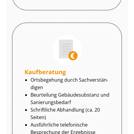
Kaufberatung
Ortsbegehung durch Sach­ver­stän­
di­gen
Beurteilung Gebäudesubstanz und
Sa­nie­rungs­be­darf
Schriftliche Abhandlung (ca. 20
Seiten)
Ausführliche telefonische
Besprechung der Ergebnisse