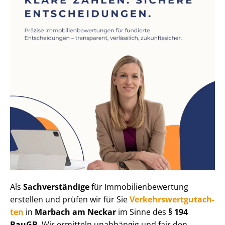
Als
Sachverständige
für Im­mo­bi­li­en­be­wer­tung
erstellen und prüfen wir für Sie
Ver­kehrs­wert­gut­ach­
ten
in
Marbach am Neckar
im Sinne des
§ 194
BauGB
. Wir ermitteln unabhängig und fair den