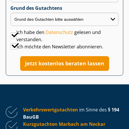
Grund des Gutachtens
Ich habe den
Datenschutz
gelesen und
verstanden.
Ich möchte den Newsletter abonnieren.
Jetzt kostenlos beraten lassen
Ver­kehrs­wert­gut­ach­ten
im Sinne des
§ 194
BauGB
Kurzgutachten Marbach am Neckar