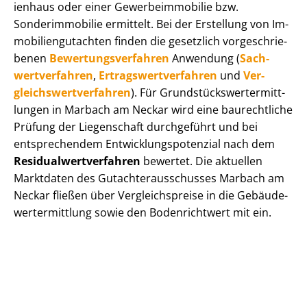
i­en­haus oder einer Ge­wer­be­im­mo­bi­lie bzw.
Sonderimmobilie ermittelt. Bei der Erstellung von Im­
mo­bi­li­en­gut­ach­ten finden die gesetzlich vor­ge­schrie­
be­nen
Be­wer­tungs­ver­fah­ren
Anwendung (
Sach­
wert­ver­fah­ren
,
Er­trags­wert­ver­fah­ren
und
Ver­
gleichs­wert­ver­fah­ren
). Für Grund­stücks­wert­ermitt­
lun­gen in Marbach am Neckar wird eine baurechtliche
Prüfung der Liegenschaft durchgeführt und bei
entsprechendem Ent­wick­lungs­po­ten­zi­al nach dem
Re­si­du­al­wert­ver­fah­ren
bewertet. Die aktuellen
Marktdaten des Gut­ach­ter­aus­schus­ses Marbach am
Neckar fließen über Ver­gleichs­prei­se in die Ge­bäu­de­
wert­ermitt­lung sowie den Bodenrichtwert mit ein.