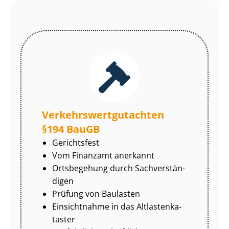
Ver­kehrs­wert­gut­ach­ten
§194 BauGB
Gerichtsfest
Vom Finanzamt anerkannt
Ortsbegehung durch Sach­ver­stän­
di­gen
Prüfung von Baulasten
Einsichtnahme in das Alt­las­ten­ka­
tas­ter