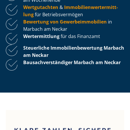
Wertgutachten
&
Im­mo­bi­li­en­wert­ermitt­
lung
für Be­triebs­ver­mö­gen
Bewertung von Ge­wer­be­im­mo­bi­li­en
in
Marbach am Neckar
Wertermittlung
für das Finanzamt
Steuerliche Im­mo­bi­li­en­be­wer­tung
Marbach
am Neckar
Bau­sach­ver­stän­di­ger Marbach am Neckar