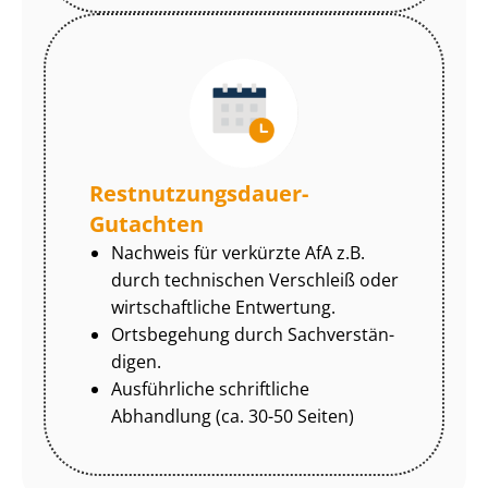
Rest­nut­zungs­dau­er-
Gutachten
Nachweis für verkürzte AfA z.B.
durch technischen Verschleiß oder
wirtschaftliche Entwertung.
Ortsbegehung durch Sach­ver­stän­
di­gen.
Ausführliche schriftliche
Abhandlung (ca. 30-50 Seiten)