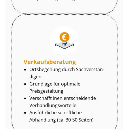
Ver­kaufs­be­ra­tung
Ortsbegehung durch Sach­ver­stän­
di­gen
Grundlage für optimale
Preisgestaltung
Verschafft Inen entscheidende
Ver­hand­lungs­vor­tei­le
Ausführliche schriftliche
Abhandlung (ca. 30-50 Seiten)