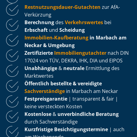
Rest­nut­zungs­dau­er-Gutachten
zur AfA-
Verkürzung
Berechnung
des
Verkehrswertes
bei
Erbschaft
und
Scheidung
Immobilien-Kaufberatung
in Marbach am
Neckar & Umgebung
Zertifizierte
Im­mo­bi­li­en­gut­ach­ter
nach DIN
17024 von TÜV, DEKRA, IHK, DIA und EIPOS
Unabhängige
&
neutrale
Ermittlung des
Marktwertes
Öffentlich bestellte & vereidigte
Sachverständige
in Marbach am Neckar
Fest­preis­ga­ran­tie
| transparent & fair |
keine versteckten Kosten
Kostenlose
&
unverbindliche Beratung
durch Sachverständige
Kurzfristige Be­sich­ti­gungs­ter­mi­ne
| auch
am Wochenende