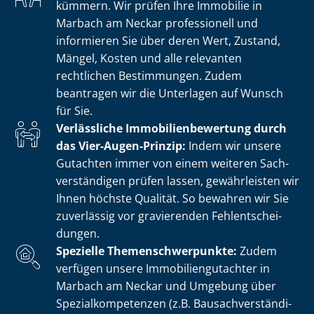
kümmern. Wir prüfen Ihre Immobilie in
Marbach am Neckar professionell und
informieren Sie über deren Wert, Zustand,
Mängel, Kosten und alle relevanten
rechtlichen Bestimmungen. Zudem
beantragen wir die Unterlagen auf Wunsch
für Sie.
Verlässliche Im­mo­bi­li­en­be­wer­tung durch
das Vier-Augen-Prinzip:
Indem wir unsere
Gutachten immer von einem weiteren Sach­
ver­stän­di­gen prüfen lassen, gewährleisten wir
Ihnen höchste Qualität. So bewahren wir Sie
zuverlässig vor gravierenden Fehl­ent­schei­
dun­gen.
Spezielle The­men­schwer­punk­te:
Zudem
verfügen unsere Im­mo­bi­li­en­gut­ach­ter in
Marbach am Neckar und Umgebung über
Spe­zi­al­kom­pe­ten­zen (z.B. Bau­sach­ver­stän­di­