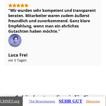
Wir wurden sehr kompetent und transparent
beraten. Mitarbeiter waren zudem äußerst
freundlich und zuvorkommend. Ganz klare
Empfehlung, wenn man ein ehrliches
Gutachten haben möchte.
Luca Frei
vor 5 Tagen
Gebäudearten, die wir für Sie
SEHR GUT
ICHNET
.org
764 Bewertungen
Hinweise
bewerten