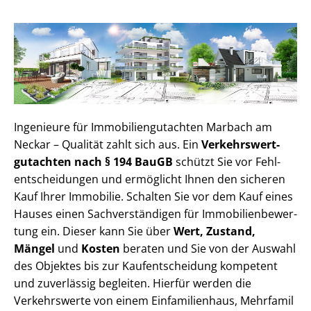
Ingenieure für Im­mo­bi­li­en­gut­ach­ten Marbach am
Neckar – Qualität zahlt sich aus. Ein
Ver­kehrs­wert­
gut­ach­ten nach § 194 BauGB
schützt Sie vor Fehl­
ent­schei­dun­gen und ermöglicht Ihnen den sicheren
Kauf Ihrer Immobilie. Schalten Sie vor dem Kauf eines
Hauses einen Sach­ver­stän­di­gen für Im­mo­bi­li­en­be­wer­
tung ein. Dieser kann Sie über
Wert, Zustand,
Mängel
und
Kosten
beraten und Sie von der Auswahl
des Objektes bis zur Kauf­ent­schei­dung kompetent
und zuverlässig begleiten. Hierfür werden die
Verkehrswerte von einem Einfamilienhaus, Mehr­fa­mi­l