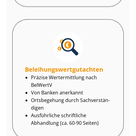
Be­lei­hungs­wert­gut­ach­ten
Präzise Wertermittlung nach
BelWertV
Von Banken anerkannt
Ortsbegehung durch Sach­ver­stän­
di­gen
Ausführliche schriftliche
Abhandlung (ca. 60-90 Seiten)