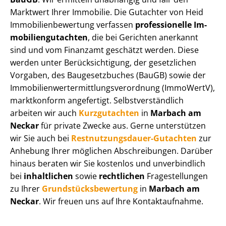
Marktwert Ihrer Immobilie. Die Gutachter von Heid
Im­mo­bi­li­en­be­wer­tung verfassen
professionelle Im­
mo­bi­li­en­gut­ach­ten
, die bei Gerichten anerkannt
sind und vom Finanzamt geschätzt werden. Diese
werden unter Be­rück­sich­ti­gung, der gesetzlichen
Vorgaben, des Baugesetzbuches (BauGB) sowie der
Im­mo­bi­li­en­wert­ermitt­lungs­ver­ord­nung (ImmoWertV),
marktkonform angefertigt. Selbst­ver­ständ­lich
arbeiten wir auch
Kurzgutachten
in
Marbach am
Neckar
für private Zwecke aus. Gerne unterstützen
wir Sie auch bei
Rest­nut­zungs­dau­er-Gutachten
zur
Anhebung Ihrer möglichen Abschreibungen. Darüber
hinaus beraten wir Sie kostenlos und unverbindlich
bei
inhaltlichen
sowie
rechtlichen
Fragestellungen
zu Ihrer
Grund­stücks­be­wer­tung
in
Marbach am
Neckar
. Wir freuen uns auf Ihre Kontaktaufnahme.