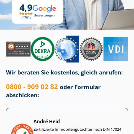
4,9
Bewertungen
4791
Wir beraten Sie kostenlos, gleich anrufen:
0800 - 909 02 82
oder Formular
abschicken:
André Heid
Zertifizierte Im­mo­bi­li­en­gut­ach­ter nach DIN 17024