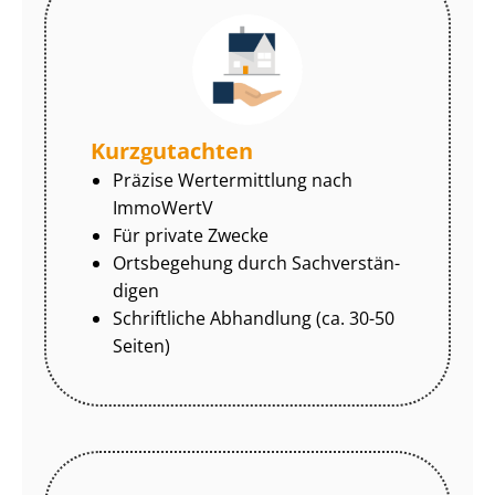
Kurzgutachten
Präzise Wertermittlung nach
ImmoWertV
Für private Zwecke
Ortsbegehung durch Sach­ver­stän­
di­gen
Schriftliche Abhandlung (ca. 30-50
Seiten)