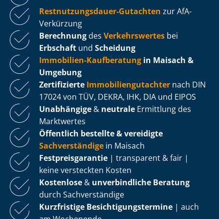
Rest­nut­zungs­dau­er-Gutachten
zur AfA-
Verkürzung
Berechnung
des
Verkehrswertes
bei
Erbschaft
und
Scheidung
Immobilien-Kaufberatung
in Maisach &
Umgebung
Zertifizierte
Im­mo­bi­li­en­gut­ach­ter
nach DIN
17024 von TÜV, DEKRA, IHK, DIA und EIPOS
Unabhängige
&
neutrale
Ermittlung des
Marktwertes
Öffentlich bestellte & vereidigte
Sachverständige
in Maisach
Fest­preis­ga­ran­tie
| transparent & fair |
keine versteckten Kosten
Kostenlose
&
unverbindliche Beratung
durch Sachverständige
Kurzfristige Be­sich­ti­gungs­ter­mi­ne
| auch
am Wochenende