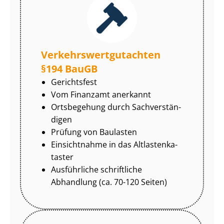
Ver­kehrs­wert­gut­ach­ten
§194 BauGB
Gerichtsfest
Vom Finanzamt anerkannt
Ortsbegehung durch Sach­ver­stän­
di­gen
Prüfung von Baulasten
Einsichtnahme in das Alt­las­ten­ka­
tas­ter
Ausführliche schriftliche
Abhandlung (ca. 70-120 Seiten)