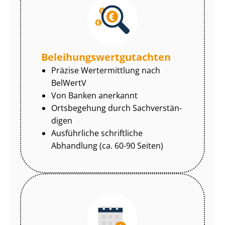
Be­lei­hungs­wert­gut­ach­ten
Präzise Wertermittlung nach
BelWertV
Von Banken anerkannt
Ortsbegehung durch Sach­ver­stän­
di­gen
Ausführliche schriftliche
Abhandlung (ca. 60-90 Seiten)