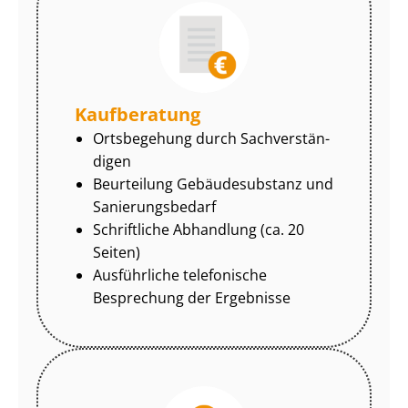
Kaufberatung
Ortsbegehung durch Sach­ver­stän­
di­gen
Beurteilung Gebäudesubstanz und
Sa­nie­rungs­be­darf
Schriftliche Abhandlung (ca. 20
Seiten)
Ausführliche telefonische
Besprechung der Ergebnisse