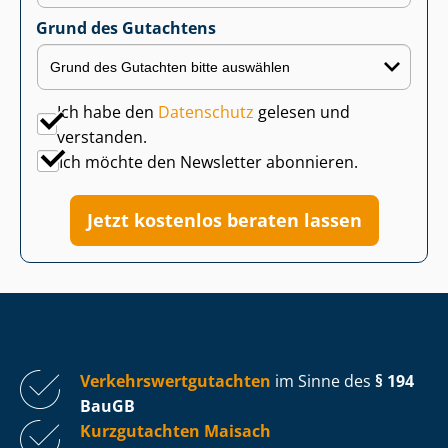
Grund des Gutachtens
Ich habe den
Datenschutz
gelesen und
verstanden.
Ich möchte den Newsletter abonnieren.
Jetzt kostenlos beraten lassen
Ver­kehrs­wert­gut­ach­ten
im Sinne des
§ 194
BauGB
Kurzgutachten Maisach