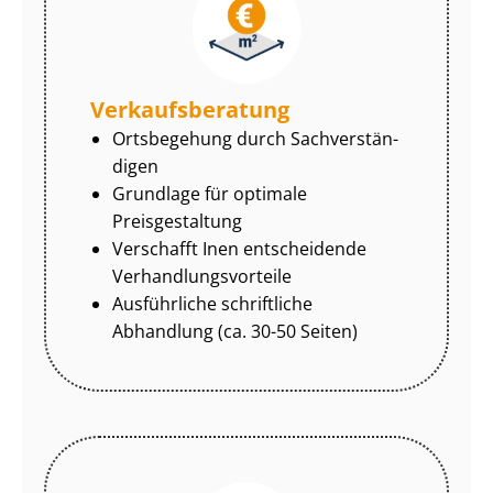
Ver­kaufs­be­ra­tung
Ortsbegehung durch Sach­ver­stän­
di­gen
Grundlage für optimale
Preisgestaltung
Verschafft Inen entscheidende
Ver­hand­lungs­vor­tei­le
Ausführliche schriftliche
Abhandlung (ca. 30-50 Seiten)