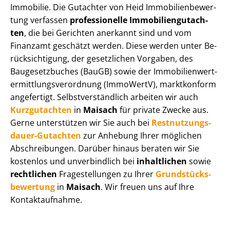
Immobilie. Die Gutachter von Heid Im­mo­bi­li­en­be­wer­
tung verfassen
professionelle Im­mo­bi­li­en­gut­ach­
ten
, die bei Gerichten anerkannt sind und vom
Finanzamt geschätzt werden. Diese werden unter Be­
rück­sich­ti­gung, der gesetzlichen Vorgaben, des
Baugesetzbuches (BauGB) sowie der Im­mo­bi­li­en­wert­
ermitt­lungs­ver­ord­nung (ImmoWertV), marktkonform
angefertigt. Selbst­ver­ständ­lich arbeiten wir auch
Kurzgutachten
in
Maisach
für private Zwecke aus.
Gerne unterstützen wir Sie auch bei
Rest­nut­zungs­
dau­er-Gutachten
zur Anhebung Ihrer möglichen
Abschreibungen. Darüber hinaus beraten wir Sie
kostenlos und unverbindlich bei
inhaltlichen
sowie
rechtlichen
Fragestellungen zu Ihrer
Grund­stücks­
be­wer­tung
in
Maisach
. Wir freuen uns auf Ihre
Kontaktaufnahme.