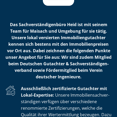
Das Sach­ver­stän­di­gen­bü­ro Heid ist mit seinem
Team für Maisach und Umgebung für sie tätig.
Unsere lokal versierten Im­mo­bi­li­en­gut­ach­ter
kennen sich bestens mit den Im­mo­bi­li­en­prei­sen
vor Ort aus. Dabei zeichnen die folgenden Punkte
unser Angebot für Sie aus: Wir sind zudem Mitglied
beim Deutschen Gutachter & Sach­ver­stän­di­gen­
ver­band sowie Fördermitglied beim Verein
deutscher Ingenieure.
Ausschließlich zertifizierte Gutachter mit
Lokal-Expertise:
Unsere Im­mo­bi­li­en­sach­ver­
stän­di­gen verfügen über verschiedene
renommierte Zer­ti­fi­zie­run­gen, welche die
Qualität ihrer Wertermittlung bezeugen. Dazu