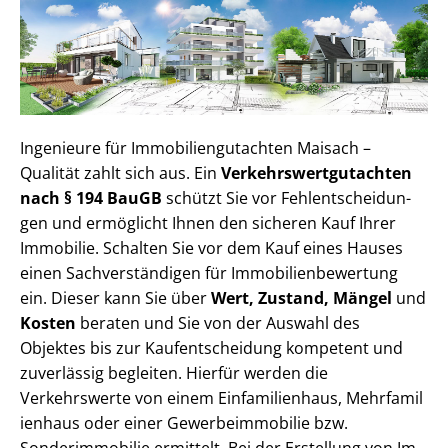
Ingenieure für Im­mo­bi­li­en­gut­ach­ten Maisach –
Qualität zahlt sich aus. Ein
Ver­kehrs­wert­gut­ach­ten
nach § 194 BauGB
schützt Sie vor Fehl­ent­schei­dun­
gen und ermöglicht Ihnen den sicheren Kauf Ihrer
Immobilie. Schalten Sie vor dem Kauf eines Hauses
einen Sach­ver­stän­di­gen für Im­mo­bi­li­en­be­wer­tung
ein. Dieser kann Sie über
Wert, Zustand, Mängel
und
Kosten
beraten und Sie von der Auswahl des
Objektes bis zur Kauf­ent­schei­dung kompetent und
zuverlässig begleiten. Hierfür werden die
Verkehrswerte von einem Einfamilienhaus, Mehr­fa­mi­l
i­en­haus oder einer Ge­wer­be­im­mo­bi­lie bzw.