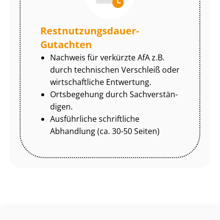
Rest­nut­zungs­dau­er-
Gutachten
Nachweis für verkürzte AfA z.B.
durch technischen Verschleiß oder
wirtschaftliche Entwertung.
Ortsbegehung durch Sach­ver­stän­
di­gen.
Ausführliche schriftliche
Abhandlung (ca. 30-50 Seiten)