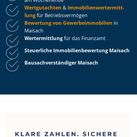
Wertgutachten
&
Im­mo­bi­li­en­wert­ermitt­
lung
für Be­triebs­ver­mö­gen
Bewertung von Ge­wer­be­im­mo­bi­li­en
in
Maisach
Wertermittlung
für das Finanzamt
Steuerliche Im­mo­bi­li­en­be­wer­tung
Maisach
Bau­sach­ver­stän­di­ger Maisach