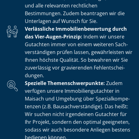
und alle relevanten rechtlichen
Bestimmungen. Zudem beantragen wir die
Unterlagen auf Wunsch für Sie.
Verlässliche Im­mo­bi­li­en­be­wer­tung durch
das Vier-Augen-Prinzip:
Indem wir unsere
Gutachten immer von einem weiteren Sach­
ver­stän­di­gen prüfen lassen, gewährleisten wir
Ihnen höchste Qualität. So bewahren wir Sie
zuverlässig vor gravierenden Fehl­ent­schei­
dun­gen.
Spezielle The­men­schwer­punk­te:
Zudem
verfügen unsere Im­mo­bi­li­en­gut­ach­ter in
Maisach und Umgebung über Spe­zi­al­kom­pe­
ten­zen (z.B. Bau­sach­ver­stän­di­ge). Das heißt:
Wir suchen nicht irgendeinen Gutachter für
Ihr Projekt, sondern den optimal geeigneten,
sodass wir auch besondere Anliegen bestens
bedienen können.