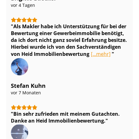
vor 4 Tagen
Als Makler habe ich Unterstützung für bei der
Bewertung einer Ge­wer­be­im­mo­bi­lie benötigt,
da ich dort nicht ganz soviel Erfahrung besitze.
Hierbei wurde ich von den Sach­ver­stän­di­gen
von Heid Im­mo­bi­li­en­be­wer­tung
[...mehr]
Stefan Kuhn
vor 7 Monaten
Bin sehr zufrieden mit meinem Gutachten.
Danke an Heid Im­mo­bi­li­en­be­wer­tung.