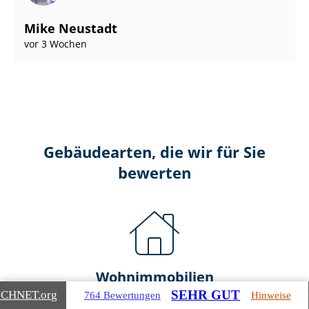
Mike Neustadt
vor 3 Wochen
Gebäudearten, die wir für Sie
bewerten
Wohnimmobilien
SEHR GUT
ICHNET
.org
764 Bewertungen
Hinweise
Ein- und Zwei­fa­mi­li­en­häu­ser