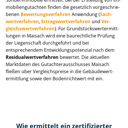
Sonderimmobilie ermittelt. Bei der Erstellung von Im­
mo­bi­li­en­gut­ach­ten finden die gesetzlich vor­ge­schrie­
be­nen
Be­wer­tungs­ver­fah­ren
Anwendung (
Sach­
wert­ver­fah­ren
,
Er­trags­wert­ver­fah­ren
und
Ver­
gleichs­wert­ver­fah­ren
). Für Grund­stücks­wert­ermitt­
lun­gen in Maisach wird eine baurechtliche Prüfung
der Liegenschaft durchgeführt und bei
entsprechendem Ent­wick­lungs­po­ten­zi­al nach dem
Re­si­du­al­wert­ver­fah­ren
bewertet. Die aktuellen
Marktdaten des Gut­ach­ter­aus­schus­ses Maisach
fließen über Ver­gleichs­prei­se in die Ge­bäu­de­wert­
ermitt­lung sowie den Bodenrichtwert mit ein.
Wie ermittelt ein zertifizierter