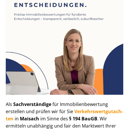
Als
Sachverständige
für Im­mo­bi­li­en­be­wer­tung
erstellen und prüfen wir für Sie
Ver­kehrs­wert­gut­ach­
ten
in
Maisach
im Sinne des
§ 194 BauGB
. Wir
ermitteln unabhängig und fair den Marktwert Ihrer