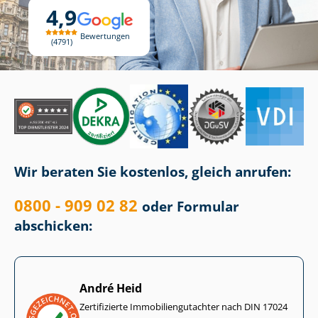
4,9
Bewertungen
4791
Wir beraten Sie kostenlos, gleich anrufen:
0800 - 909 02 82
oder Formular
abschicken:
André Heid
Zertifizierte Im­mo­bi­li­en­gut­ach­ter nach DIN 17024