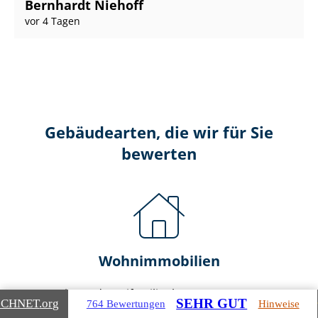
Bernhardt Niehoff
vor 4 Tagen
Gebäudearten, die wir für Sie
bewerten
Wohnimmobilien
Ein- und Zwei­fa­mi­li­en­häu­ser
SEHR GUT
ICHNET
.org
764 Bewertungen
Hinweise
Doppel- & Reihenhäuser