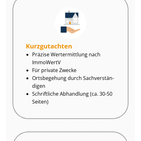
Kurzgutachten
Präzise Wertermittlung nach
ImmoWertV
Für private Zwecke
Ortsbegehung durch Sach­ver­stän­
di­gen
Schriftliche Abhandlung (ca. 30-50
Seiten)