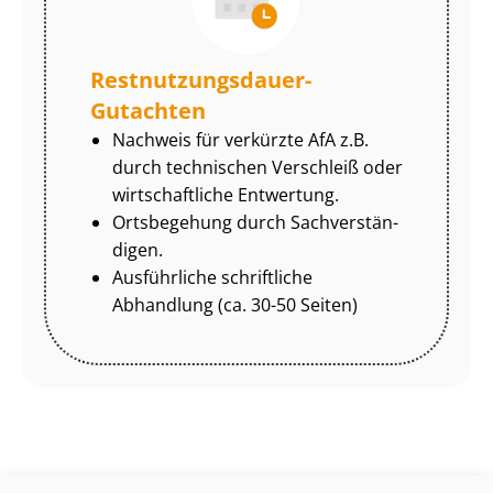
Rest­nut­zungs­dau­er-
Gutachten
Nachweis für verkürzte AfA z.B.
durch technischen Verschleiß oder
wirtschaftliche Entwertung.
Ortsbegehung durch Sach­ver­stän­
di­gen.
Ausführliche schriftliche
Abhandlung (ca. 30-50 Seiten)