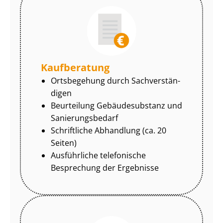
Kaufberatung
Ortsbegehung durch Sach­ver­stän­
di­gen
Beurteilung Gebäudesubstanz und
Sa­nie­rungs­be­darf
Schriftliche Abhandlung (ca. 20
Seiten)
Ausführliche telefonische
Besprechung der Ergebnisse