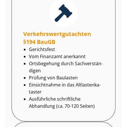
Ver­kehrs­wert­gut­ach­ten
§194 BauGB
Gerichtsfest
Vom Finanzamt anerkannt
Ortsbegehung durch Sach­ver­stän­
di­gen
Prüfung von Baulasten
Einsichtnahme in das Alt­las­ten­ka­
tas­ter
Ausführliche schriftliche
Abhandlung (ca. 70-120 Seiten)