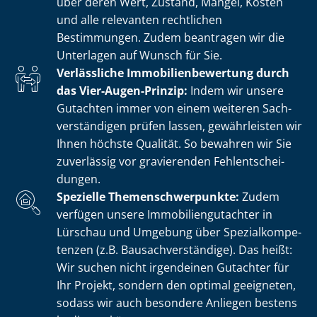
über deren Wert, Zustand, Mängel, Kosten
und alle relevanten rechtlichen
Bestimmungen. Zudem beantragen wir die
Unterlagen auf Wunsch für Sie.
Verlässliche Im­mo­bi­li­en­be­wer­tung durch
das Vier-Augen-Prinzip:
Indem wir unsere
Gutachten immer von einem weiteren Sach­
ver­stän­di­gen prüfen lassen, gewährleisten wir
Ihnen höchste Qualität. So bewahren wir Sie
zuverlässig vor gravierenden Fehl­ent­schei­
dun­gen.
Spezielle The­men­schwer­punk­te:
Zudem
verfügen unsere Im­mo­bi­li­en­gut­ach­ter in
Lürschau und Umgebung über Spe­zi­al­kom­pe­
ten­zen (z.B. Bau­sach­ver­stän­di­ge). Das heißt:
Wir suchen nicht irgendeinen Gutachter für
Ihr Projekt, sondern den optimal geeigneten,
sodass wir auch besondere Anliegen bestens