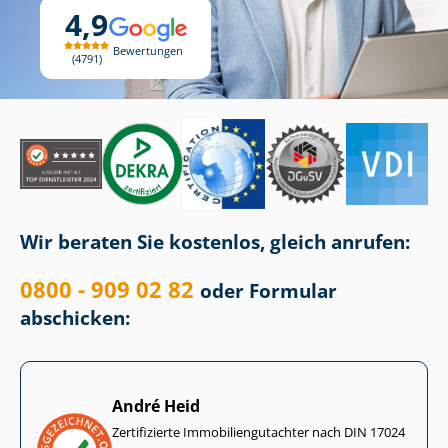
4,9
Bewertungen
4791
Wir beraten Sie kostenlos, gleich anrufen:
0800 - 909 02 82
oder Formular
abschicken:
André Heid
Zertifizierte Im­mo­bi­li­en­gut­ach­ter nach DIN 17024