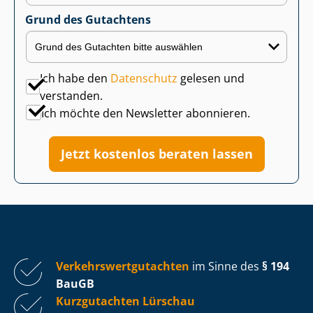
Grund des Gutachtens
Ich habe den
Datenschutz
gelesen und
verstanden.
Ich möchte den Newsletter abonnieren.
Jetzt kostenlos beraten lassen
Ver­kehrs­wert­gut­ach­ten
im Sinne des
§ 194
BauGB
Kurzgutachten Lürschau