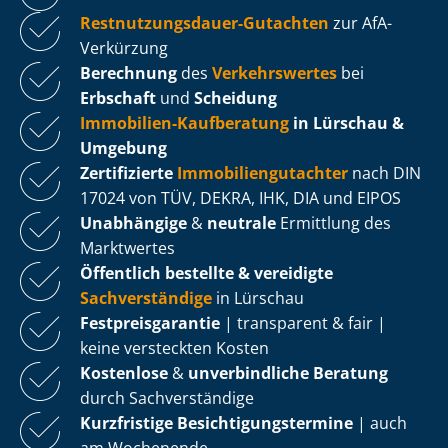
Rest­nut­zungs­dau­er-Gutachten
zur AfA-
Verkürzung
Berechnung
des
Verkehrswertes
bei
Erbschaft
und
Scheidung
Immobilien-Kaufberatung
in Lürschau &
Umgebung
Zertifizierte
Im­mo­bi­li­en­gut­ach­ter
nach DIN
17024 von TÜV, DEKRA, IHK, DIA und EIPOS
Unabhängige
&
neutrale
Ermittlung des
Marktwertes
Öffentlich bestellte & vereidigte
Sachverständige
in Lürschau
Fest­preis­ga­ran­tie
| transparent & fair |
keine versteckten Kosten
Kostenlose
&
unverbindliche Beratung
durch Sachverständige
Kurzfristige Be­sich­ti­gungs­ter­mi­ne
| auch
am Wochenende