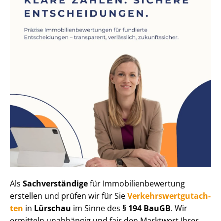
Als
Sachverständige
für Im­mo­bi­li­en­be­wer­tung
erstellen und prüfen wir für Sie
Ver­kehrs­wert­gut­ach­
ten
in
Lürschau
im Sinne des
§ 194 BauGB
. Wir
ermitteln unabhängig und fair den Marktwert Ihrer