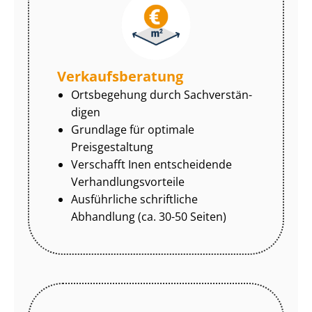
Ver­kaufs­be­ra­tung
Ortsbegehung durch Sach­ver­stän­
di­gen
Grundlage für optimale
Preisgestaltung
Verschafft Inen entscheidende
Ver­hand­lungs­vor­tei­le
Ausführliche schriftliche
Abhandlung (ca. 30-50 Seiten)