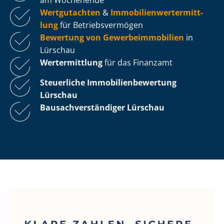
Wertgutachten
&
Im­mo­bi­li­en­wert­ermitt­
lung
für Be­triebs­ver­mö­gen
Bewertung von Ge­wer­be­im­mo­bi­li­en
in
Lürschau
Wertermittlung
für das Finanzamt
Steuerliche Im­mo­bi­li­en­be­wer­tung
Lürschau
Bau­sach­ver­stän­di­ger Lürschau