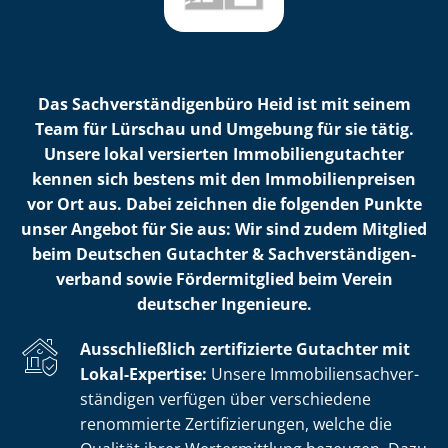
Das Sach­ver­stän­di­gen­bü­ro Heid ist mit seinem
Team für Lürschau und Umgebung für sie tätig.
Unsere lokal versierten Im­mo­bi­li­en­gut­ach­ter
kennen sich bestens mit den Im­mo­bi­li­en­prei­sen
vor Ort aus. Dabei zeichnen die folgenden Punkte
unser Angebot für Sie aus: Wir sind zudem Mitglied
beim Deutschen Gutachter & Sach­ver­stän­di­gen­
ver­band sowie Fördermitglied beim Verein
deutscher Ingenieure.
Ausschließlich zertifizierte Gutachter mit
Lokal-Expertise:
Unsere Im­mo­bi­li­en­sach­ver­
stän­di­gen verfügen über verschiedene
renommierte Zer­ti­fi­zie­run­gen, welche die