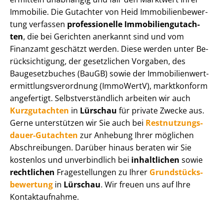
Immobilie. Die Gutachter von Heid Im­mo­bi­li­en­be­wer­
tung verfassen
professionelle Im­mo­bi­li­en­gut­ach­
ten
, die bei Gerichten anerkannt sind und vom
Finanzamt geschätzt werden. Diese werden unter Be­
rück­sich­ti­gung, der gesetzlichen Vorgaben, des
Baugesetzbuches (BauGB) sowie der Im­mo­bi­li­en­wert­
ermitt­lungs­ver­ord­nung (ImmoWertV), marktkonform
angefertigt. Selbst­ver­ständ­lich arbeiten wir auch
Kurzgutachten
in
Lürschau
für private Zwecke aus.
Gerne unterstützen wir Sie auch bei
Rest­nut­zungs­
dau­er-Gutachten
zur Anhebung Ihrer möglichen
Abschreibungen. Darüber hinaus beraten wir Sie
kostenlos und unverbindlich bei
inhaltlichen
sowie
rechtlichen
Fragestellungen zu Ihrer
Grund­stücks­
be­wer­tung
in
Lürschau
. Wir freuen uns auf Ihre
Kontaktaufnahme.