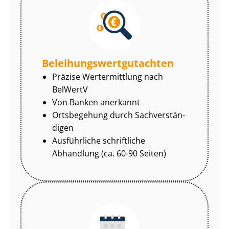
Be­lei­hungs­wert­gut­ach­ten
Präzise Wertermittlung nach
BelWertV
Von Banken anerkannt
Ortsbegehung durch Sach­ver­stän­
di­gen
Ausführliche schriftliche
Abhandlung (ca. 60-90 Seiten)