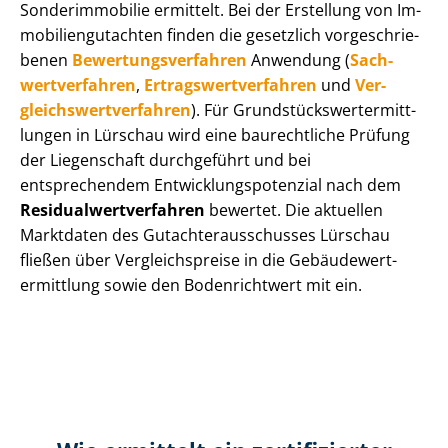
Sonderimmobilie ermittelt. Bei der Erstellung von Im­
mo­bi­li­en­gut­ach­ten finden die gesetzlich vor­ge­schrie­
be­nen
Be­wer­tungs­ver­fah­ren
Anwendung (
Sach­
wert­ver­fah­ren
,
Er­trags­wert­ver­fah­ren
und
Ver­
gleichs­wert­ver­fah­ren
). Für Grund­stücks­wert­ermitt­
lun­gen in Lürschau wird eine baurechtliche Prüfung
der Liegenschaft durchgeführt und bei
entsprechendem Ent­wick­lungs­po­ten­zi­al nach dem
Re­si­du­al­wert­ver­fah­ren
bewertet. Die aktuellen
Marktdaten des Gut­ach­ter­aus­schus­ses Lürschau
fließen über Ver­gleichs­prei­se in die Ge­bäu­de­wert­
ermitt­lung sowie den Bodenrichtwert mit ein.