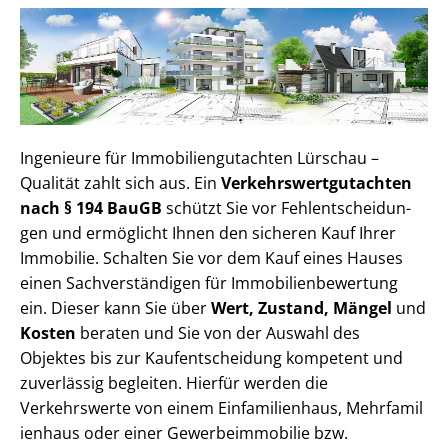
Ingenieure für Im­mo­bi­li­en­gut­ach­ten Lürschau –
Qualität zahlt sich aus. Ein
Ver­kehrs­wert­gut­ach­ten
nach § 194 BauGB
schützt Sie vor Fehl­ent­schei­dun­
gen und ermöglicht Ihnen den sicheren Kauf Ihrer
Immobilie. Schalten Sie vor dem Kauf eines Hauses
einen Sach­ver­stän­di­gen für Im­mo­bi­li­en­be­wer­tung
ein. Dieser kann Sie über
Wert, Zustand, Mängel
und
Kosten
beraten und Sie von der Auswahl des
Objektes bis zur Kauf­ent­schei­dung kompetent und
zuverlässig begleiten. Hierfür werden die
Verkehrswerte von einem Einfamilienhaus, Mehr­fa­mi­l
i­en­haus oder einer Ge­wer­be­im­mo­bi­lie bzw.