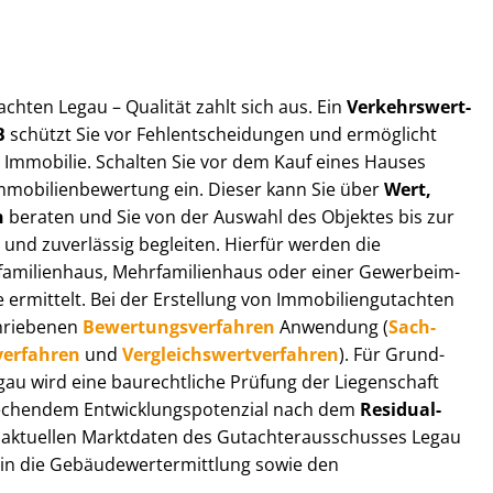
t­ach­ten Legau – Qualität zahlt sich aus. Ein
Ver­kehrs­wert­
B
schützt Sie vor Fehl­ent­schei­dun­gen und ermöglicht
r Immobilie. Schalten Sie vor dem Kauf eines Hauses
m­mo­bi­li­en­be­wer­tung ein. Dieser kann Sie über
Wert,
n
beraten und Sie von der Auswahl des Objektes bis zur
 und zuverlässig begleiten. Hierfür werden die
ilienhaus, Mehr­fa­mi­li­en­haus oder einer Ge­wer­be­im­
rmittelt. Bei der Erstellung von Im­mo­bi­li­en­gut­ach­ten
hrie­be­nen
Be­wer­tungs­ver­fah­ren
Anwendung (
Sach­
ver­fah­ren
und
Ver­gleichs­wert­ver­fah­ren
). Für Grund­
Legau wird eine baurechtliche Prüfung der Liegenschaft
hendem Ent­wick­lungs­po­ten­zi­al nach dem
Re­si­du­al­
aktuellen Marktdaten des Gut­ach­ter­aus­schus­ses Legau
 in die Ge­bäu­de­wert­ermitt­lung sowie den