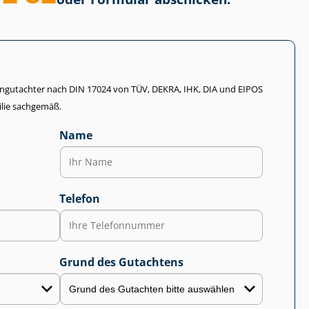
li­en­gut­ach­ter nach DIN 17024 von TÜV, DEKRA, IHK, DIA und EIPOS
lie sachgemäß.
Name
Telefon
Grund des Gutachtens