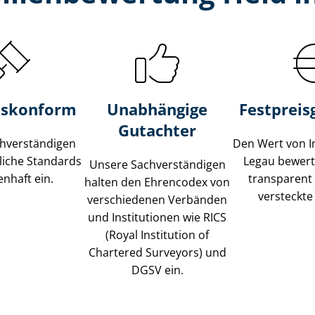
s­konform
Unabhängige
Festpreis​
Gutachter
­ver­stän­di­gen
Den Wert von I
liche Standards
Legau bewerte
Unsere Sach­ver­stän­di­gen
nhaft ein.
transparent
halten den Ehrencodex von
versteckte
verschiedenen Verbänden
und Institutionen wie RICS
(Royal Institution of
Chartered Surveyors) und
DGSV ein.