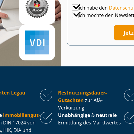
Ich habe den
Datenschu
Ich möchte den Newslet
Jet
hten Legau
Rest­nut­zungs­dau­er-
Gutachten
zur AfA-
Verkürzung
e
Im­mo­bi­li­en­gut­
Unabhängige
&
neutrale
 DIN 17024 von
Ermittlung des Marktwertes
, IHK, DIA und