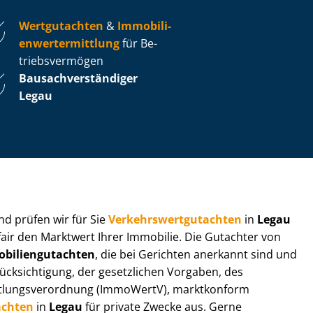
Wertgutachten
&
Im­mo­bi­li­
en­wert­ermitt­lung
für Be­
triebs­ver­mö­gen
Bau­sach­ver­stän­di­ger
Legau
 und prüfen wir für Sie
Ver­kehrs­wert­gut­ach­ten
in
Legau
fair den Marktwert Ihrer Immobilie. Die Gutachter von
bi­li­en­gut­ach­ten
, die bei Gerichten anerkannt sind und
k­sich­ti­gung, der gesetzlichen Vorgaben, des
tt­lungs­ver­ord­nung (ImmoWertV), marktkonform
achten
in
Legau
für private Zwecke aus. Gerne