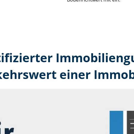
tifizierter Immobilien­
kehrswert einer Immobi