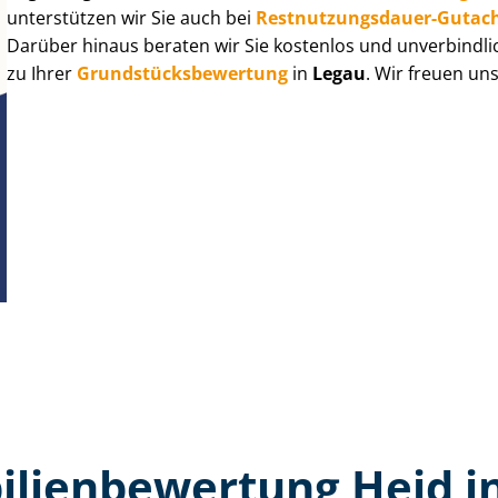
unterstützen wir Sie auch bei
Rest­nut­zungs­dau­er-Gutac
Darüber hinaus beraten wir Sie kostenlos und unverbindli
zu Ihrer
Grund­stücks­be­wer­tung
in
Legau
. Wir freuen un
lien­bewertung Heid i