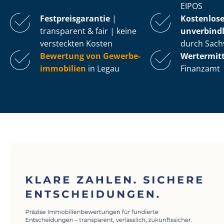
EIPOS
Fest­preis­ga­ran­tie
|
Kostenlos
transparent & fair | keine
unverbindl
versteckten Kosten
durch Sach
Bewertung von Ge­wer­be­
Wertermit
im­mo­bi­li­en
in Legau
Finanzamt