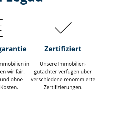
garantie
Zertifiziert
mmobilien in
Unsere Immobilien­
n wir fair,
gutachter verfügen über
 und ohne
verschiedene renommierte
 Kosten.
Zer­ti­fi­zie­run­gen.