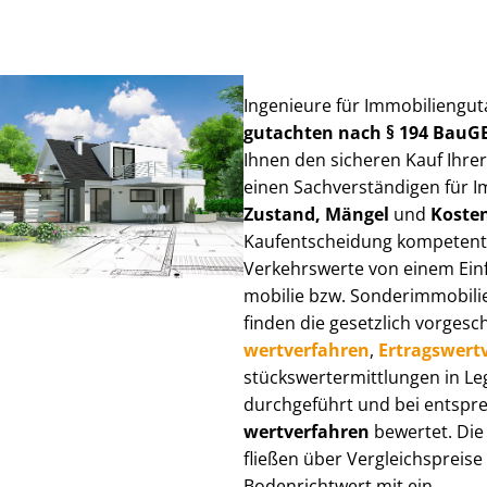
Ingenieure für Im­mo­bi­li­en­gu
gut­ach­ten nach § 194 BauG
Ihnen den sicheren Kauf Ihre
einen Sach­ver­stän­di­gen für I
Zustand, Mängel
und
Koste
Kauf­ent­schei­dung kompetent
Verkehrswerte von einem Einfam
mo­bi­lie bzw. Sonderimmobilie e
finden die gesetzlich vor­ge­sc
wert­ver­fah­ren
,
Er­trags­wert­
stücks­wert­ermitt­lun­gen in 
durchgeführt und bei entsprec
wert­ver­fah­ren
bewertet. Die 
fließen über Ver­gleichs­prei­se
Bodenrichtwert mit ein.