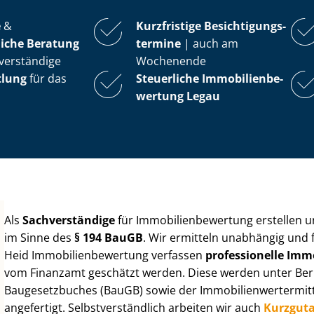
e
&
Kurzfristige Be­sich­ti­gungs­
iche Beratung
ter­mi­ne
| auch am
verständige
Wochenende
tlung
für das
Steuerliche Im­mo­bi­li­en­be­
wer­tung
Legau
Als
Sachverständige
für Im­mo­bi­li­en­be­wer­tung erstellen
im Sinne des
§ 194 BauGB
. Wir ermitteln unabhängig und 
Heid Im­mo­bi­li­en­be­wer­tung verfassen
professionelle Im­mo­
vom Finanzamt geschätzt werden. Diese werden unter Be­rüc
Baugesetzbuches (BauGB) sowie der Im­mo­bi­li­en­wert­ermi
angefertigt. Selbst­ver­ständ­lich arbeiten wir auch
Kurzgut