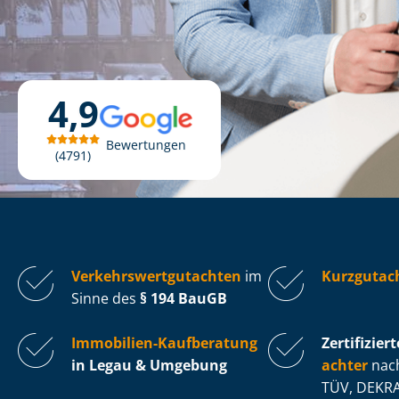
4,9
Bewertungen
4791
Ver­kehrs­wert­gut­ach­ten
im
Kurzgutac
Sinne des
§ 194 BauGB
Immobilien-Kaufberatung
Zertifiziert
in Legau & Umgebung
ach­ter
nach
TÜV, DEKRA