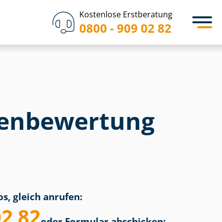
Kostenlose Erstberatung
0800 - 909 02 82
en­bewertung
s, gleich anrufen:
02 82
oder Formular abschicken: