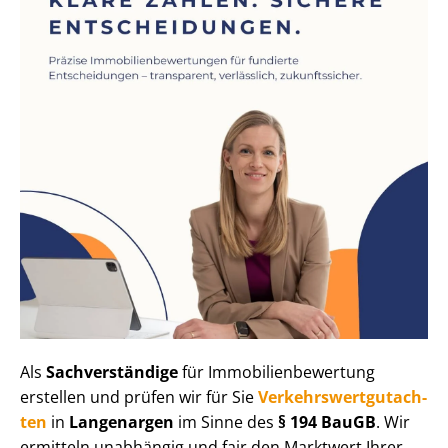
Als
Sachverständige
für Im­mo­bi­li­en­be­wer­tung
erstellen und prüfen wir für Sie
Ver­kehrs­wert­gut­ach­
ten
in
Langenargen
im Sinne des
§ 194 BauGB
. Wir
ermitteln unabhängig und fair den Marktwert Ihrer