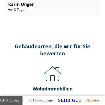
Karin Unger
vor 3 Tagen
Gebäudearten, die wir für Sie
bewerten
Wohnimmobilien
Ein- und Zwei­fa­mi­li­en­häu­ser
SEHR GUT
ICHNET
.org
764 Bewertungen
Hinweise