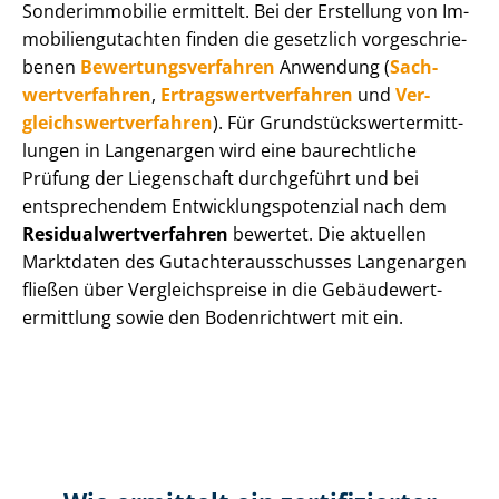
Sonderimmobilie ermittelt. Bei der Erstellung von Im­
mo­bi­li­en­gut­ach­ten finden die gesetzlich vor­ge­schrie­
be­nen
Be­wer­tungs­ver­fah­ren
Anwendung (
Sach­
wert­ver­fah­ren
,
Er­trags­wert­ver­fah­ren
und
Ver­
gleichs­wert­ver­fah­ren
). Für Grund­stücks­wert­ermitt­
lun­gen in Langenargen wird eine baurechtliche
Prüfung der Liegenschaft durchgeführt und bei
entsprechendem Ent­wick­lungs­po­ten­zi­al nach dem
Re­si­du­al­wert­ver­fah­ren
bewertet. Die aktuellen
Marktdaten des Gut­ach­ter­aus­schus­ses Langenargen
fließen über Ver­gleichs­prei­se in die Ge­bäu­de­wert­
ermitt­lung sowie den Bodenrichtwert mit ein.