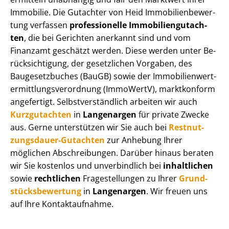
Immobilie. Die Gutachter von Heid Im­mo­bi­li­en­be­wer­
tung verfassen
professionelle Im­mo­bi­li­en­gut­ach­
ten
, die bei Gerichten anerkannt sind und vom
Finanzamt geschätzt werden. Diese werden unter Be­
rück­sich­ti­gung, der gesetzlichen Vorgaben, des
Baugesetzbuches (BauGB) sowie der Im­mo­bi­li­en­wert­
ermitt­lungs­ver­ord­nung (ImmoWertV), marktkonform
angefertigt. Selbst­ver­ständ­lich arbeiten wir auch
Kurzgutachten
in
Langenargen
für private Zwecke
aus. Gerne unterstützen wir Sie auch bei
Rest­nut­
zungs­dau­er-Gutachten
zur Anhebung Ihrer
möglichen Abschreibungen. Darüber hinaus beraten
wir Sie kostenlos und unverbindlich bei
inhaltlichen
sowie
rechtlichen
Fragestellungen zu Ihrer
Grund­
stücks­be­wer­tung
in
Langenargen
. Wir freuen uns
auf Ihre Kontaktaufnahme.