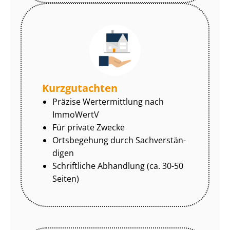
Kurzgutachten
Präzise Wertermittlung nach
ImmoWertV
Für private Zwecke
Ortsbegehung durch Sach­ver­stän­
di­gen
Schriftliche Abhandlung (ca. 30-50
Seiten)