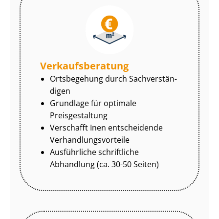
Ver­kaufs­be­ra­tung
Ortsbegehung durch Sach­ver­stän­
di­gen
Grundlage für optimale
Preisgestaltung
Verschafft Inen entscheidende
Ver­hand­lungs­vor­tei­le
Ausführliche schriftliche
Abhandlung (ca. 30-50 Seiten)