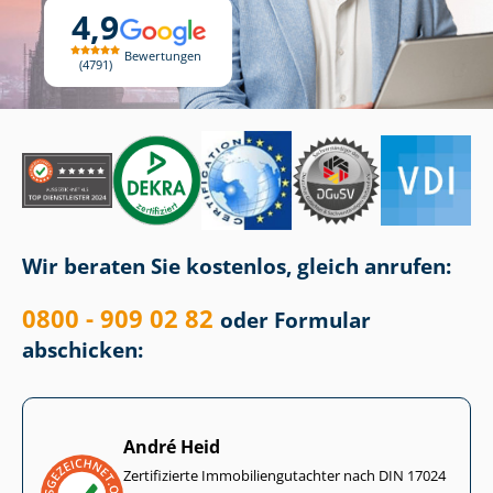
4,9
Bewertungen
4791
Wir beraten Sie kostenlos, gleich anrufen:
0800 - 909 02 82
oder Formular
abschicken:
André Heid
Zertifizierte Im­mo­bi­li­en­gut­ach­ter nach DIN 17024