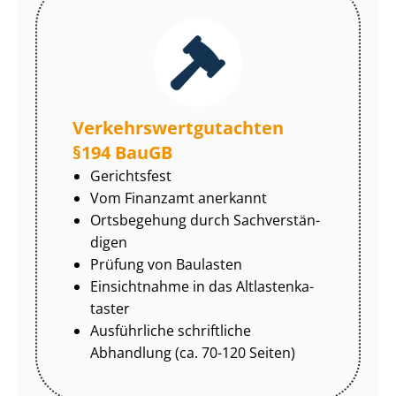
Ver­kehrs­wert­gut­ach­ten
§194 BauGB
Gerichtsfest
Vom Finanzamt anerkannt
Ortsbegehung durch Sach­ver­stän­
di­gen
Prüfung von Baulasten
Einsichtnahme in das Alt­las­ten­ka­
tas­ter
Ausführliche schriftliche
Abhandlung (ca. 70-120 Seiten)