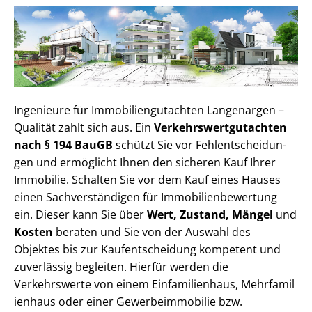
Ingenieure für Im­mo­bi­li­en­gut­ach­ten Langenargen –
Qualität zahlt sich aus. Ein
Ver­kehrs­wert­gut­ach­ten
nach § 194 BauGB
schützt Sie vor Fehl­ent­schei­dun­
gen und ermöglicht Ihnen den sicheren Kauf Ihrer
Immobilie. Schalten Sie vor dem Kauf eines Hauses
einen Sach­ver­stän­di­gen für Im­mo­bi­li­en­be­wer­tung
ein. Dieser kann Sie über
Wert, Zustand, Mängel
und
Kosten
beraten und Sie von der Auswahl des
Objektes bis zur Kauf­ent­schei­dung kompetent und
zuverlässig begleiten. Hierfür werden die
Verkehrswerte von einem Einfamilienhaus, Mehr­fa­mi­l
i­en­haus oder einer Ge­wer­be­im­mo­bi­lie bzw.