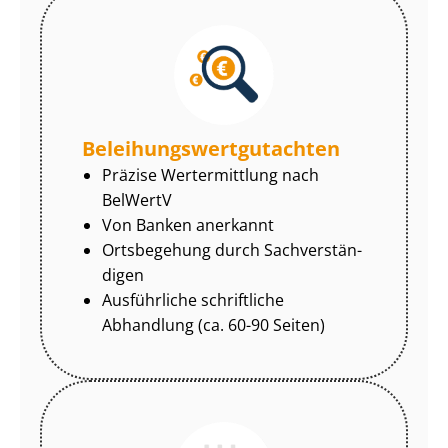
Be­lei­hungs­wert­gut­ach­ten
Präzise Wertermittlung nach
BelWertV
Von Banken anerkannt
Ortsbegehung durch Sach­ver­stän­
di­gen
Ausführliche schriftliche
Abhandlung (ca. 60-90 Seiten)