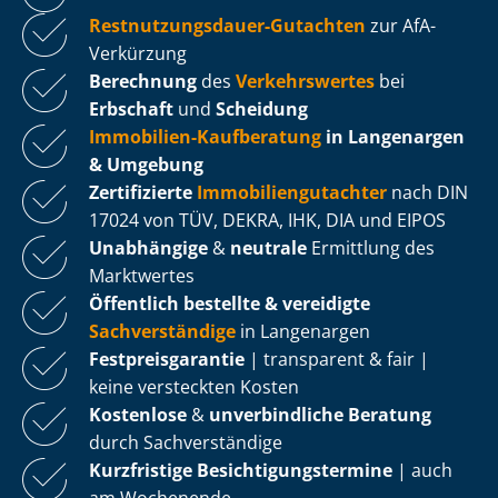
Rest­nut­zungs­dau­er-Gutachten
zur AfA-
Verkürzung
Berechnung
des
Verkehrswertes
bei
Erbschaft
und
Scheidung
Immobilien-Kaufberatung
in Langenargen
& Umgebung
Zertifizierte
Im­mo­bi­li­en­gut­ach­ter
nach DIN
17024 von TÜV, DEKRA, IHK, DIA und EIPOS
Unabhängige
&
neutrale
Ermittlung des
Marktwertes
Öffentlich bestellte & vereidigte
Sachverständige
in Langenargen
Fest­preis­ga­ran­tie
| transparent & fair |
keine versteckten Kosten
Kostenlose
&
unverbindliche Beratung
durch Sachverständige
Kurzfristige Be­sich­ti­gungs­ter­mi­ne
| auch
am Wochenende