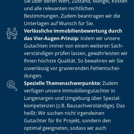
Sie über deren Wert, Zustand, Mängel, Kosten
und alle relevanten rechtlichen
Bestimmungen. Zudem beantragen wir die
Unterlagen auf Wunsch für Sie.
Verlässliche Im­mo­bi­li­en­be­wer­tung durch
das Vier-Augen-Prinzip:
Indem wir unsere
Gutachten immer von einem weiteren Sach­
ver­stän­di­gen prüfen lassen, gewährleisten wir
Ihnen höchste Qualität. So bewahren wir Sie
zuverlässig vor gravierenden Fehl­ent­schei­
dun­gen.
Spezielle The­men­schwer­punk­te:
Zudem
verfügen unsere Im­mo­bi­li­en­gut­ach­ter in
Langenargen und Umgebung über Spe­zi­al­
kom­pe­ten­zen (z.B. Bau­sach­ver­stän­di­ge). Das
heißt: Wir suchen nicht irgendeinen
Gutachter für Ihr Projekt, sondern den
optimal geeigneten, sodass wir auch