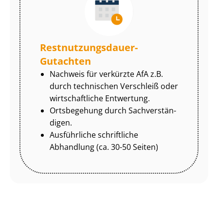
Rest­nut­zungs­dau­er-
Gutachten
Nachweis für verkürzte AfA z.B.
durch technischen Verschleiß oder
wirtschaftliche Entwertung.
Ortsbegehung durch Sach­ver­stän­
di­gen.
Ausführliche schriftliche
Abhandlung (ca. 30-50 Seiten)