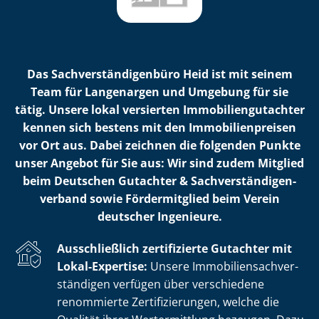
Das Sach­ver­stän­di­gen­bü­ro Heid ist mit seinem
Team für Langenargen und Umgebung für sie
tätig. Unsere lokal versierten Im­mo­bi­li­en­gut­ach­ter
kennen sich bestens mit den Im­mo­bi­li­en­prei­sen
vor Ort aus. Dabei zeichnen die folgenden Punkte
unser Angebot für Sie aus: Wir sind zudem Mitglied
beim Deutschen Gutachter & Sach­ver­stän­di­gen­
ver­band sowie Fördermitglied beim Verein
deutscher Ingenieure.
Ausschließlich zertifizierte Gutachter mit
Lokal-Expertise:
Unsere Im­mo­bi­li­en­sach­ver­
stän­di­gen verfügen über verschiedene
renommierte Zer­ti­fi­zie­run­gen, welche die