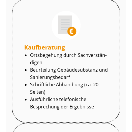
Kaufberatung
Ortsbegehung durch Sach­ver­stän­
di­gen
Beurteilung Gebäudesubstanz und
Sa­nie­rungs­be­darf
Schriftliche Abhandlung (ca. 20
Seiten)
Ausführliche telefonische
Besprechung der Ergebnisse