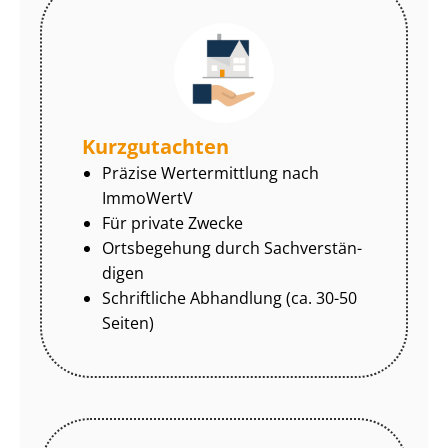
Kurzgutachten
Präzise Wertermittlung nach
ImmoWertV
Für private Zwecke
Ortsbegehung durch Sach­ver­stän­
di­gen
Schriftliche Abhandlung (ca. 30-50
Seiten)