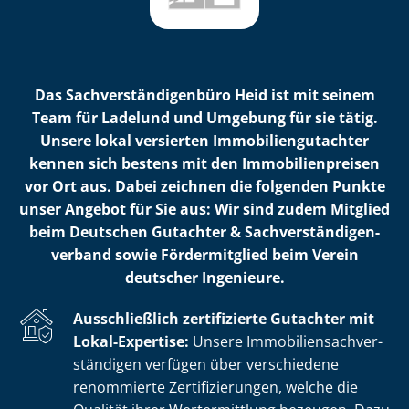
Das Sach­ver­stän­di­gen­bü­ro Heid ist mit seinem
Team für Ladelund und Umgebung für sie tätig.
Unsere lokal versierten Im­mo­bi­li­en­gut­ach­ter
kennen sich bestens mit den Im­mo­bi­li­en­prei­sen
vor Ort aus. Dabei zeichnen die folgenden Punkte
unser Angebot für Sie aus: Wir sind zudem Mitglied
beim Deutschen Gutachter & Sach­ver­stän­di­gen­
ver­band sowie Fördermitglied beim Verein
deutscher Ingenieure.
Ausschließlich zertifizierte Gutachter mit
Lokal-Expertise:
Unsere Im­mo­bi­li­en­sach­ver­
stän­di­gen verfügen über verschiedene
renommierte Zer­ti­fi­zie­run­gen, welche die