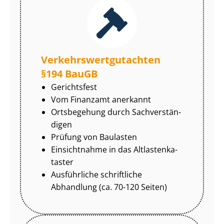
Ver­kehrs­wert­gut­ach­ten
§194 BauGB
Gerichtsfest
Vom Finanzamt anerkannt
Ortsbegehung durch Sach­ver­stän­
di­gen
Prüfung von Baulasten
Einsichtnahme in das Alt­las­ten­ka­
tas­ter
Ausführliche schriftliche
Abhandlung (ca. 70-120 Seiten)