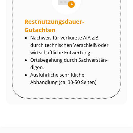
Rest­nut­zungs­dau­er-
Gutachten
Nachweis für verkürzte AfA z.B.
durch technischen Verschleiß oder
wirtschaftliche Entwertung.
Ortsbegehung durch Sach­ver­stän­
di­gen.
Ausführliche schriftliche
Abhandlung (ca. 30-50 Seiten)