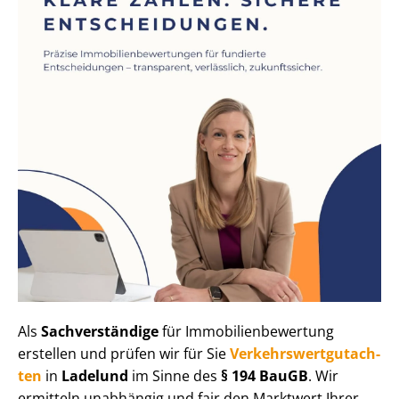
Als
Sachverständige
für Im­mo­bi­li­en­be­wer­tung
erstellen und prüfen wir für Sie
Ver­kehrs­wert­gut­ach­
ten
in
Ladelund
im Sinne des
§ 194 BauGB
. Wir
ermitteln unabhängig und fair den Marktwert Ihrer