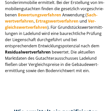
Sonderimmobilie ermittelt. Bei der Erstellung von Im­
mo­bi­li­en­gut­ach­ten finden die gesetzlich vor­ge­schrie­
be­nen
Be­wer­tungs­ver­fah­ren
Anwendung (
Sach­
wert­ver­fah­ren
,
Er­trags­wert­ver­fah­ren
und
Ver­
gleichs­wert­ver­fah­ren
). Für Grund­stücks­wert­ermitt­
lun­gen in Ladelund wird eine baurechtliche Prüfung
der Liegenschaft durchgeführt und bei
entsprechendem Ent­wick­lungs­po­ten­zi­al nach dem
Re­si­du­al­wert­ver­fah­ren
bewertet. Die aktuellen
Marktdaten des Gut­ach­ter­aus­schus­ses Ladelund
fließen über Ver­gleichs­prei­se in die Ge­bäu­de­wert­
ermitt­lung sowie den Bodenrichtwert mit ein.