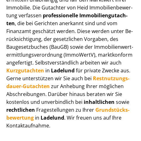
Immobilie. Die Gutachter von Heid Im­mo­bi­li­en­be­wer­
tung verfassen
professionelle Im­mo­bi­li­en­gut­ach­
ten
, die bei Gerichten anerkannt sind und vom
Finanzamt geschätzt werden. Diese werden unter Be­
rück­sich­ti­gung, der gesetzlichen Vorgaben, des
Baugesetzbuches (BauGB) sowie der Im­mo­bi­li­en­wert­
ermitt­lungs­ver­ord­nung (ImmoWertV), marktkonform
angefertigt. Selbst­ver­ständ­lich arbeiten wir auch
Kurzgutachten
in
Ladelund
für private Zwecke aus.
Gerne unterstützen wir Sie auch bei
Rest­nut­zungs­
dau­er-Gutachten
zur Anhebung Ihrer möglichen
Abschreibungen. Darüber hinaus beraten wir Sie
kostenlos und unverbindlich bei
inhaltlichen
sowie
rechtlichen
Fragestellungen zu Ihrer
Grund­stücks­
be­wer­tung
in
Ladelund
. Wir freuen uns auf Ihre
Kontaktaufnahme.