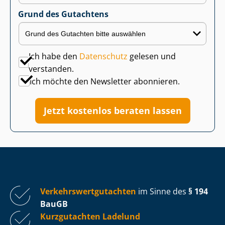
Grund des Gutachtens
Ich habe den
Datenschutz
gelesen und
verstanden.
Ich möchte den Newsletter abonnieren.
Jetzt kostenlos beraten lassen
Ver­kehrs­wert­gut­ach­ten
im Sinne des
§ 194
BauGB
Kurzgutachten Ladelund