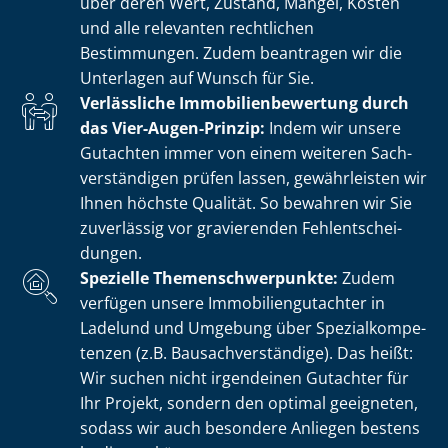
über deren Wert, Zustand, Mängel, Kosten
und alle relevanten rechtlichen
Bestimmungen. Zudem beantragen wir die
Unterlagen auf Wunsch für Sie.
Verlässliche Im­mo­bi­li­en­be­wer­tung durch
das Vier-Augen-Prinzip:
Indem wir unsere
Gutachten immer von einem weiteren Sach­
ver­stän­di­gen prüfen lassen, gewährleisten wir
Ihnen höchste Qualität. So bewahren wir Sie
zuverlässig vor gravierenden Fehl­ent­schei­
dun­gen.
Spezielle The­men­schwer­punk­te:
Zudem
verfügen unsere Im­mo­bi­li­en­gut­ach­ter in
Ladelund und Umgebung über Spe­zi­al­kom­pe­
ten­zen (z.B. Bau­sach­ver­stän­di­ge). Das heißt:
Wir suchen nicht irgendeinen Gutachter für
Ihr Projekt, sondern den optimal geeigneten,
sodass wir auch besondere Anliegen bestens