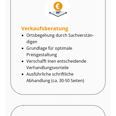
Ver­kaufs­be­ra­tung
Ortsbegehung durch Sach­ver­stän­
di­gen
Grundlage für optimale
Preisgestaltung
Verschafft Inen entscheidende
Ver­hand­lungs­vor­tei­le
Ausführliche schriftliche
Abhandlung (ca. 30-50 Seiten)