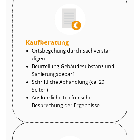
Kaufberatung
Ortsbegehung durch Sach­ver­stän­
di­gen
Beurteilung Gebäudesubstanz und
Sa­nie­rungs­be­darf
Schriftliche Abhandlung (ca. 20
Seiten)
Ausführliche telefonische
Besprechung der Ergebnisse