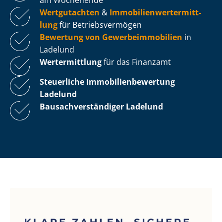
Wertgutachten
&
Im­mo­bi­li­en­wert­ermitt­
lung
für Be­triebs­ver­mö­gen
Bewertung von Ge­wer­be­im­mo­bi­li­en
in
Ladelund
Wertermittlung
für das Finanzamt
Steuerliche Im­mo­bi­li­en­be­wer­tung
Ladelund
Bau­sach­ver­stän­di­ger Ladelund