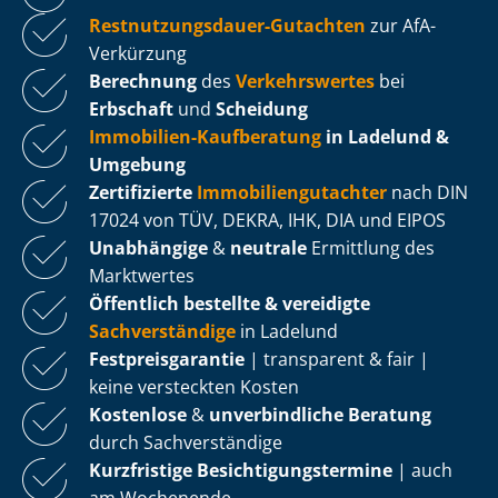
Rest­nut­zungs­dau­er-Gutachten
zur AfA-
Verkürzung
Berechnung
des
Verkehrswertes
bei
Erbschaft
und
Scheidung
Immobilien-Kaufberatung
in Ladelund &
Umgebung
Zertifizierte
Im­mo­bi­li­en­gut­ach­ter
nach DIN
17024 von TÜV, DEKRA, IHK, DIA und EIPOS
Unabhängige
&
neutrale
Ermittlung des
Marktwertes
Öffentlich bestellte & vereidigte
Sachverständige
in Ladelund
Fest­preis­ga­ran­tie
| transparent & fair |
keine versteckten Kosten
Kostenlose
&
unverbindliche Beratung
durch Sachverständige
Kurzfristige Be­sich­ti­gungs­ter­mi­ne
| auch
am Wochenende