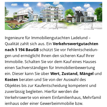
Ingenieure für Im­mo­bi­li­en­gut­ach­ten Ladelund –
Qualität zahlt sich aus. Ein
Ver­kehrs­wert­gut­ach­ten
nach § 194 BauGB
schützt Sie vor Fehl­ent­schei­dun­
gen und ermöglicht Ihnen den sicheren Kauf Ihrer
Immobilie. Schalten Sie vor dem Kauf eines Hauses
einen Sach­ver­stän­di­gen für Im­mo­bi­li­en­be­wer­tung
ein. Dieser kann Sie über
Wert, Zustand, Mängel
und
Kosten
beraten und Sie von der Auswahl des
Objektes bis zur Kauf­ent­schei­dung kompetent und
zuverlässig begleiten. Hierfür werden die
Verkehrswerte von einem Einfamilienhaus, Mehr­fa­mi­l
i­en­haus oder einer Ge­wer­be­im­mo­bi­lie bzw.