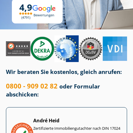
4,9
Bewertungen
4791
Wir beraten Sie kostenlos, gleich anrufen:
0800 - 909 02 82
oder Formular
abschicken:
André Heid
Zertifizierte Im­mo­bi­li­en­gut­ach­ter nach DIN 17024