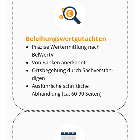
Be­lei­hungs­wert­gut­ach­ten
Präzise Wertermittlung nach
BelWertV
Von Banken anerkannt
Ortsbegehung durch Sach­ver­stän­
di­gen
Ausführliche schriftliche
Abhandlung (ca. 60-90 Seiten)