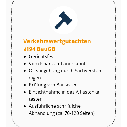
Ver­kehrs­wert­gut­ach­ten
§194 BauGB
Gerichtsfest
Vom Finanzamt anerkannt
Ortsbegehung durch Sach­ver­stän­
di­gen
Prüfung von Baulasten
Einsichtnahme in das Alt­las­ten­ka­
tas­ter
Ausführliche schriftliche
Abhandlung (ca. 70-120 Seiten)