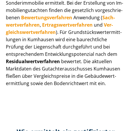
Sonderimmobilie ermittelt. Bei der Erstellung von Im­
mo­bi­li­en­gut­ach­ten finden die gesetzlich vor­ge­schrie­
be­nen
Be­wer­tungs­ver­fah­ren
Anwendung (
Sach­
wert­ver­fah­ren
,
Er­trags­wert­ver­fah­ren
und
Ver­
gleichs­wert­ver­fah­ren
). Für Grund­stücks­wert­ermitt­
lun­gen in Kumhausen wird eine baurechtliche
Prüfung der Liegenschaft durchgeführt und bei
entsprechendem Ent­wick­lungs­po­ten­zi­al nach dem
Re­si­du­al­wert­ver­fah­ren
bewertet. Die aktuellen
Marktdaten des Gut­ach­ter­aus­schus­ses Kumhausen
fließen über Ver­gleichs­prei­se in die Ge­bäu­de­wert­
ermitt­lung sowie den Bodenrichtwert mit ein.