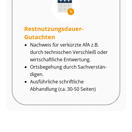
Rest­nut­zungs­dau­er-
Gutachten
Nachweis für verkürzte AfA z.B.
durch technischen Verschleiß oder
wirtschaftliche Entwertung.
Ortsbegehung durch Sach­ver­stän­
di­gen.
Ausführliche schriftliche
Abhandlung (ca. 30-50 Seiten)