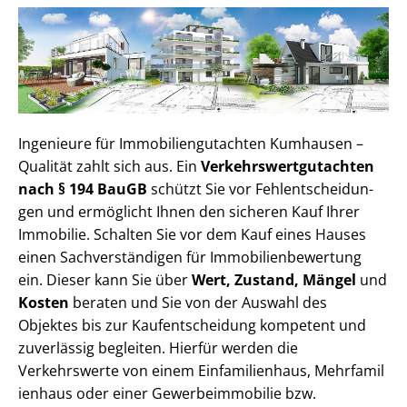
Ingenieure für Im­mo­bi­li­en­gut­ach­ten Kumhausen –
Qualität zahlt sich aus. Ein
Ver­kehrs­wert­gut­ach­ten
nach § 194 BauGB
schützt Sie vor Fehl­ent­schei­dun­
gen und ermöglicht Ihnen den sicheren Kauf Ihrer
Immobilie. Schalten Sie vor dem Kauf eines Hauses
einen Sach­ver­stän­di­gen für Im­mo­bi­li­en­be­wer­tung
ein. Dieser kann Sie über
Wert, Zustand, Mängel
und
Kosten
beraten und Sie von der Auswahl des
Objektes bis zur Kauf­ent­schei­dung kompetent und
zuverlässig begleiten. Hierfür werden die
Verkehrswerte von einem Einfamilienhaus, Mehr­fa­mi­l
i­en­haus oder einer Ge­wer­be­im­mo­bi­lie bzw.