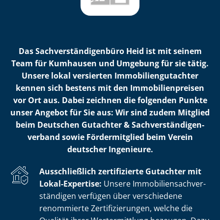
Das Sach­ver­stän­di­gen­bü­ro Heid ist mit seinem
Team für Kumhausen und Umgebung für sie tätig.
Unsere lokal versierten Im­mo­bi­li­en­gut­ach­ter
kennen sich bestens mit den Im­mo­bi­li­en­prei­sen
vor Ort aus. Dabei zeichnen die folgenden Punkte
unser Angebot für Sie aus: Wir sind zudem Mitglied
beim Deutschen Gutachter & Sach­ver­stän­di­gen­
ver­band sowie Fördermitglied beim Verein
deutscher Ingenieure.
Ausschließlich zertifizierte Gutachter mit
Lokal-Expertise:
Unsere Im­mo­bi­li­en­sach­ver­
stän­di­gen verfügen über verschiedene
renommierte Zer­ti­fi­zie­run­gen, welche die