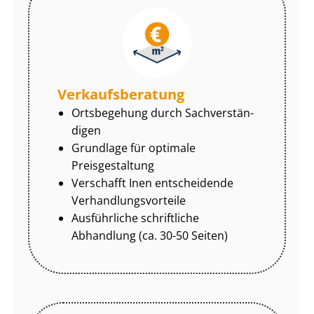
Ver­kaufs­be­ra­tung
Ortsbegehung durch Sach­ver­stän­
di­gen
Grundlage für optimale
Preisgestaltung
Verschafft Inen entscheidende
Ver­hand­lungs­vor­tei­le
Ausführliche schriftliche
Abhandlung (ca. 30-50 Seiten)