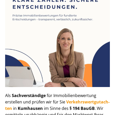
Als
Sachverständige
für Im­mo­bi­li­en­be­wer­tung
erstellen und prüfen wir für Sie
Ver­kehrs­wert­gut­ach­
ten
in
Kumhausen
im Sinne des
§ 194 BauGB
. Wir
ermitteln unabhängig und fair den Marktwert Ihrer