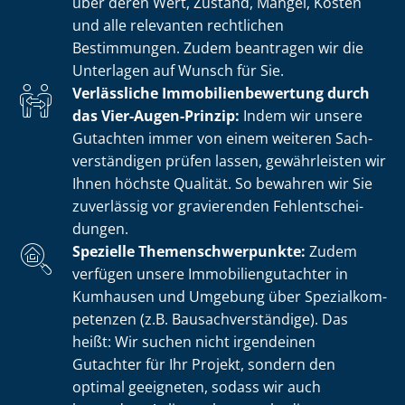
über deren Wert, Zustand, Mängel, Kosten
und alle relevanten rechtlichen
Bestimmungen. Zudem beantragen wir die
Unterlagen auf Wunsch für Sie.
Verlässliche Im­mo­bi­li­en­be­wer­tung durch
das Vier-Augen-Prinzip:
Indem wir unsere
Gutachten immer von einem weiteren Sach­
ver­stän­di­gen prüfen lassen, gewährleisten wir
Ihnen höchste Qualität. So bewahren wir Sie
zuverlässig vor gravierenden Fehl­ent­schei­
dun­gen.
Spezielle The­men­schwer­punk­te:
Zudem
verfügen unsere Im­mo­bi­li­en­gut­ach­ter in
Kumhausen und Umgebung über Spe­zi­al­kom­
pe­ten­zen (z.B. Bau­sach­ver­stän­di­ge). Das
heißt: Wir suchen nicht irgendeinen
Gutachter für Ihr Projekt, sondern den
optimal geeigneten, sodass wir auch