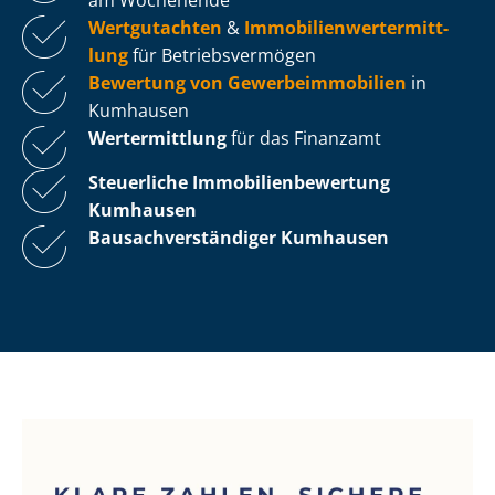
Wertgutachten
&
Im­mo­bi­li­en­wert­ermitt­
lung
für Be­triebs­ver­mö­gen
Bewertung von Ge­wer­be­im­mo­bi­li­en
in
Kumhausen
Wertermittlung
für das Finanzamt
Steuerliche Im­mo­bi­li­en­be­wer­tung
Kumhausen
Bau­sach­ver­stän­di­ger Kumhausen