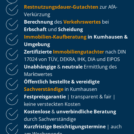
Rest­nut­zungs­dau­er-Gutachten
zur AfA-
Verkürzung
Berechnung
des
Verkehrswertes
bei
Erbschaft
und
Scheidung
Immobilien-Kaufberatung
in Kumhausen &
Umgebung
Zertifizierte
Im­mo­bi­li­en­gut­ach­ter
nach DIN
17024 von TÜV, DEKRA, IHK, DIA und EIPOS
Unabhängige
&
neutrale
Ermittlung des
Marktwertes
Öffentlich bestellte & vereidigte
Sachverständige
in Kumhausen
Fest­preis­ga­ran­tie
| transparent & fair |
keine versteckten Kosten
Kostenlose
&
unverbindliche Beratung
durch Sachverständige
Kurzfristige Be­sich­ti­gungs­ter­mi­ne
| auch
am Wochenende