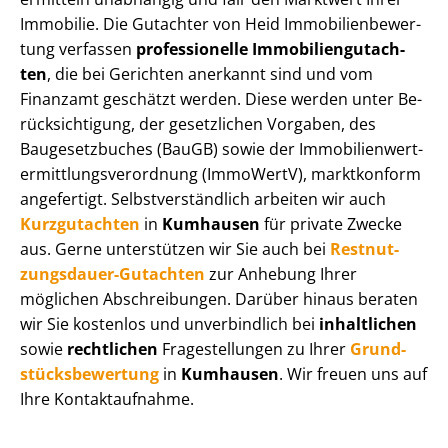
Immobilie. Die Gutachter von Heid Im­mo­bi­li­en­be­wer­
tung verfassen
professionelle Im­mo­bi­li­en­gut­ach­
ten
, die bei Gerichten anerkannt sind und vom
Finanzamt geschätzt werden. Diese werden unter Be­
rück­sich­ti­gung, der gesetzlichen Vorgaben, des
Baugesetzbuches (BauGB) sowie der Im­mo­bi­li­en­wert­
ermitt­lungs­ver­ord­nung (ImmoWertV), marktkonform
angefertigt. Selbst­ver­ständ­lich arbeiten wir auch
Kurzgutachten
in
Kumhausen
für private Zwecke
aus. Gerne unterstützen wir Sie auch bei
Rest­nut­
zungs­dau­er-Gutachten
zur Anhebung Ihrer
möglichen Abschreibungen. Darüber hinaus beraten
wir Sie kostenlos und unverbindlich bei
inhaltlichen
sowie
rechtlichen
Fragestellungen zu Ihrer
Grund­
stücks­be­wer­tung
in
Kumhausen
. Wir freuen uns auf
Ihre Kontaktaufnahme.