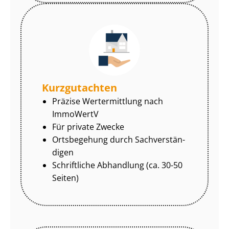
Kurzgutachten
Präzise Wertermittlung nach
ImmoWertV
Für private Zwecke
Ortsbegehung durch Sach­ver­stän­
di­gen
Schriftliche Abhandlung (ca. 30-50
Seiten)