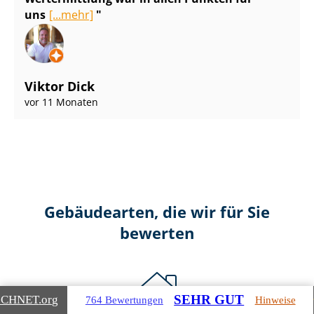
uns
[...mehr]
Viktor Dick
vor 11 Monaten
Gebäudearten, die wir für Sie
bewerten
SEHR GUT
ICHNET
.org
764 Bewertungen
Hinweise