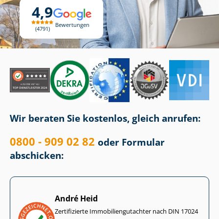
4,9
Bewertungen
4791
Wir beraten Sie kostenlos, gleich anrufen:
0800 - 909 02 82
oder Formular
abschicken:
André Heid
Zertifizierte Im­mo­bi­li­en­gut­ach­ter nach DIN 17024