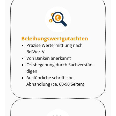
Be­lei­hungs­wert­gut­ach­ten
Präzise Wertermittlung nach
BelWertV
Von Banken anerkannt
Ortsbegehung durch Sach­ver­stän­
di­gen
Ausführliche schriftliche
Abhandlung (ca. 60-90 Seiten)