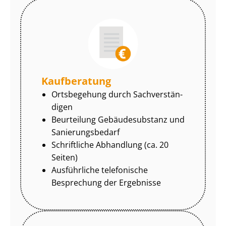
Kaufberatung
Ortsbegehung durch Sach­ver­stän­
di­gen
Beurteilung Gebäudesubstanz und
Sa­nie­rungs­be­darf
Schriftliche Abhandlung (ca. 20
Seiten)
Ausführliche telefonische
Besprechung der Ergebnisse