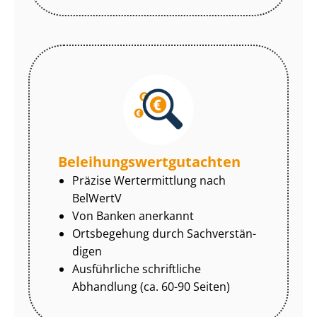
Be­lei­hungs­wert­gut­ach­ten
Präzise Wertermittlung nach
BelWertV
Von Banken anerkannt
Ortsbegehung durch Sach­ver­stän­
di­gen
Ausführliche schriftliche
Abhandlung (ca. 60-90 Seiten)