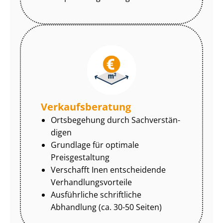
Ver­kaufs­be­ra­tung
Ortsbegehung durch Sach­ver­stän­
di­gen
Grundlage für optimale
Preisgestaltung
Verschafft Inen entscheidende
Ver­hand­lungs­vor­tei­le
Ausführliche schriftliche
Abhandlung (ca. 30-50 Seiten)