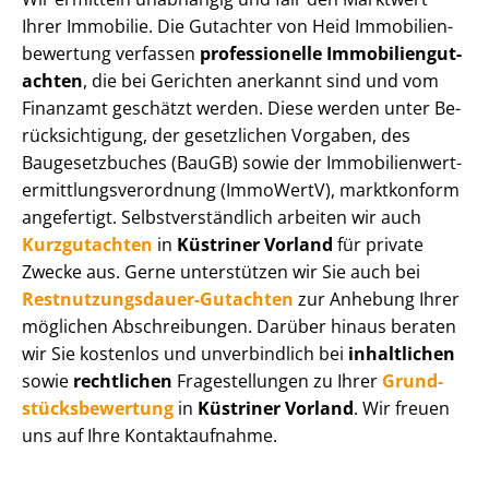
Ihrer Immobilie. Die Gutachter von Heid Im­mo­bi­li­en­
be­wer­tung verfassen
professionelle Im­mo­bi­li­en­gut­
ach­ten
, die bei Gerichten anerkannt sind und vom
Finanzamt geschätzt werden. Diese werden unter Be­
rück­sich­ti­gung, der gesetzlichen Vorgaben, des
Baugesetzbuches (BauGB) sowie der Im­mo­bi­li­en­wert­
ermitt­lungs­ver­ord­nung (ImmoWertV), marktkonform
angefertigt. Selbst­ver­ständ­lich arbeiten wir auch
Kurzgutachten
in
Küstriner Vorland
für private
Zwecke aus. Gerne unterstützen wir Sie auch bei
Rest­nut­zungs­dau­er-Gutachten
zur Anhebung Ihrer
möglichen Abschreibungen. Darüber hinaus beraten
wir Sie kostenlos und unverbindlich bei
inhaltlichen
sowie
rechtlichen
Fragestellungen zu Ihrer
Grund­
stücks­be­wer­tung
in
Küstriner Vorland
. Wir freuen
uns auf Ihre Kontaktaufnahme.