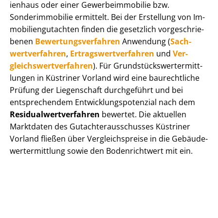
i­en­haus oder einer Ge­wer­be­im­mo­bi­lie bzw.
Sonderimmobilie ermittelt. Bei der Erstellung von Im­
mo­bi­li­en­gut­ach­ten finden die gesetzlich vor­ge­schrie­
be­nen
Be­wer­tungs­ver­fah­ren
Anwendung (
Sach­
wert­ver­fah­ren
,
Er­trags­wert­ver­fah­ren
und
Ver­
gleichs­wert­ver­fah­ren
). Für Grund­stücks­wert­ermitt­
lun­gen in Küstriner Vorland wird eine baurechtliche
Prüfung der Liegenschaft durchgeführt und bei
entsprechendem Ent­wick­lungs­po­ten­zi­al nach dem
Re­si­du­al­wert­ver­fah­ren
bewertet. Die aktuellen
Marktdaten des Gut­ach­ter­aus­schus­ses Küstriner
Vorland fließen über Ver­gleichs­prei­se in die Ge­bäu­de­
wert­ermitt­lung sowie den Bodenrichtwert mit ein.