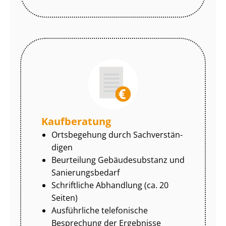
Kaufberatung
Ortsbegehung durch Sach­ver­stän­
di­gen
Beurteilung Gebäudesubstanz und
Sa­nie­rungs­be­darf
Schriftliche Abhandlung (ca. 20
Seiten)
Ausführliche telefonische
Besprechung der Ergebnisse