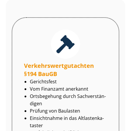
Ver­kehrs­wert­gut­ach­ten
§194 BauGB
Gerichtsfest
Vom Finanzamt anerkannt
Ortsbegehung durch Sach­ver­stän­
di­gen
Prüfung von Baulasten
Einsichtnahme in das Alt­las­ten­ka­
tas­ter