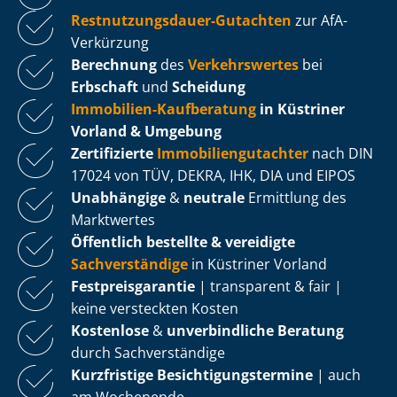
Rest­nut­zungs­dau­er-Gutachten
zur AfA-
Verkürzung
Berechnung
des
Verkehrswertes
bei
Erbschaft
und
Scheidung
Immobilien-Kaufberatung
in Küstriner
Vorland & Umgebung
Zertifizierte
Im­mo­bi­li­en­gut­ach­ter
nach DIN
17024 von TÜV, DEKRA, IHK, DIA und EIPOS
Unabhängige
&
neutrale
Ermittlung des
Marktwertes
Öffentlich bestellte & vereidigte
Sachverständige
in Küstriner Vorland
Fest­preis­ga­ran­tie
| transparent & fair |
keine versteckten Kosten
Kostenlose
&
unverbindliche Beratung
durch Sachverständige
Kurzfristige Be­sich­ti­gungs­ter­mi­ne
| auch
am Wochenende