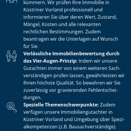
kümmern. Wir prüfen Ihre Immobilie in
Küstriner Vorland professionell und
informieren Sie über deren Wert, Zustand,
Mängel, Kosten und alle relevanten
rechtlichen Bestimmungen. Zudem
beantragen wir die Unterlagen auf Wunsch
für Sie.
Verlässliche Im­mo­bi­li­en­be­wer­tung durch
das Vier-Augen-Prinzip:
Indem wir unsere
Gutachten immer von einem weiteren Sach­
ver­stän­di­gen prüfen lassen, gewährleisten wir
Ihnen höchste Qualität. So bewahren wir Sie
zuverlässig vor gravierenden Fehl­ent­schei­
dun­gen.
Spezielle The­men­schwer­punk­te:
Zudem
verfügen unsere Im­mo­bi­li­en­gut­ach­ter in
Küstriner Vorland und Umgebung über Spe­zi­
al­kom­pe­ten­zen (z.B. Bau­sach­ver­stän­di­ge).