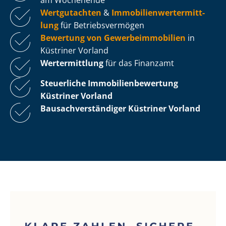
Wertgutachten
&
Im­mo­bi­li­en­wert­ermitt­
lung
für Be­triebs­ver­mö­gen
Bewertung von Ge­wer­be­im­mo­bi­li­en
in
Küstriner Vorland
Wertermittlung
für das Finanzamt
Steuerliche Im­mo­bi­li­en­be­wer­tung
Küstriner Vorland
Bau­sach­ver­stän­di­ger Küstriner Vorland