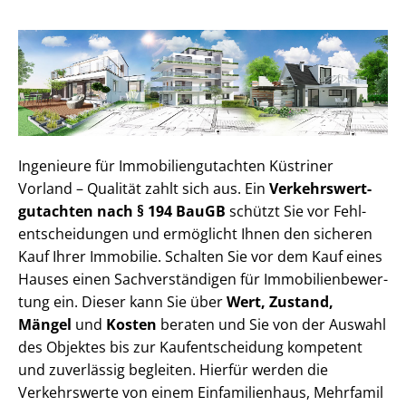
Ingenieure für Im­mo­bi­li­en­gut­ach­ten Küstriner
Vorland – Qualität zahlt sich aus. Ein
Ver­kehrs­wert­
gut­ach­ten nach § 194 BauGB
schützt Sie vor Fehl­
ent­schei­dun­gen und ermöglicht Ihnen den sicheren
Kauf Ihrer Immobilie. Schalten Sie vor dem Kauf eines
Hauses einen Sach­ver­stän­di­gen für Im­mo­bi­li­en­be­wer­
tung ein. Dieser kann Sie über
Wert, Zustand,
Mängel
und
Kosten
beraten und Sie von der Auswahl
des Objektes bis zur Kauf­ent­schei­dung kompetent
und zuverlässig begleiten. Hierfür werden die
Verkehrswerte von einem Einfamilienhaus, Mehr­fa­mi­l