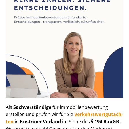
Als
Sachverständige
für Im­mo­bi­li­en­be­wer­tung
erstellen und prüfen wir für Sie
Ver­kehrs­wert­gut­ach­
ten
in
Küstriner Vorland
im Sinne des
§ 194 BauGB
.
Wir ermitteln unabhängig und fair den Marktwert