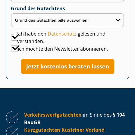
Grund des Gutachtens
Ich habe den
Datenschutz
gelesen und
verstanden.
Ich möchte den Newsletter abonnieren.
Jetzt kostenlos beraten lassen
Ver­kehrs­wert­gut­ach­ten
im Sinne des
§ 194
BauGB
Kurzgutachten Küstriner Vorland