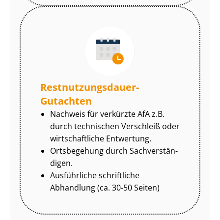
Rest­nut­zungs­dau­er-
Gutachten
Nachweis für verkürzte AfA z.B.
durch technischen Verschleiß oder
wirtschaftliche Entwertung.
Ortsbegehung durch Sach­ver­stän­
di­gen.
Ausführliche schriftliche
Abhandlung (ca. 30-50 Seiten)