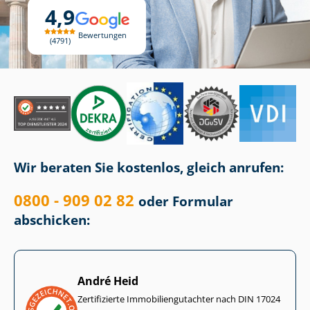
4,9
Bewertungen
4791
Wir beraten Sie kostenlos, gleich anrufen:
0800 - 909 02 82
oder Formular
abschicken:
André Heid
Zertifizierte Im­mo­bi­li­en­gut­ach­ter nach DIN 17024