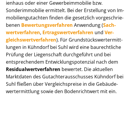
i­en­haus oder einer Ge­wer­be­im­mo­bi­lie bzw.
Sonderimmobilie ermittelt. Bei der Erstellung von Im­
mo­bi­li­en­gut­ach­ten finden die gesetzlich vor­ge­schrie­
be­nen
Be­wer­tungs­ver­fah­ren
Anwendung (
Sach­
wert­ver­fah­ren
,
Er­trags­wert­ver­fah­ren
und
Ver­
gleichs­wert­ver­fah­ren
). Für Grund­stücks­wert­ermitt­
lun­gen in Kühndorf bei Suhl wird eine baurechtliche
Prüfung der Liegenschaft durchgeführt und bei
entsprechendem Ent­wick­lungs­po­ten­zi­al nach dem
Re­si­du­al­wert­ver­fah­ren
bewertet. Die aktuellen
Marktdaten des Gut­ach­ter­aus­schus­ses Kühndorf bei
Suhl fließen über Ver­gleichs­prei­se in die Ge­bäu­de­
wert­ermitt­lung sowie den Bodenrichtwert mit ein.