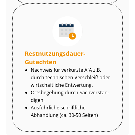
Rest­nut­zungs­dau­er-
Gutachten
Nachweis für verkürzte AfA z.B.
durch technischen Verschleiß oder
wirtschaftliche Entwertung.
Ortsbegehung durch Sach­ver­stän­
di­gen.
Ausführliche schriftliche
Abhandlung (ca. 30-50 Seiten)