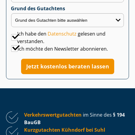
Grund des Gutachtens
Ich habe den
Datenschutz
gelesen und
verstanden.
Ich möchte den Newsletter abonnieren.
Jetzt kostenlos beraten lassen
Ver­kehrs­wert­gut­ach­ten
im Sinne des
§ 194
BauGB
Kurzgutachten Kühndorf bei Suhl