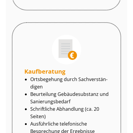
Kaufberatung
Ortsbegehung durch Sach­ver­stän­
di­gen
Beurteilung Gebäudesubstanz und
Sa­nie­rungs­be­darf
Schriftliche Abhandlung (ca. 20
Seiten)
Ausführliche telefonische
Besprechung der Ergebnisse