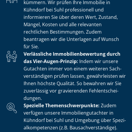
kümmern. Wir prüfen Ihre Immobilie in
Kühndorf bei Suhl professionell und
informieren Sie über deren Wert, Zustand,
Mängel, Kosten und alle relevanten
rechtlichen Bestimmungen. Zudem
beantragen wir die Unterlagen auf Wunsch
für Sie.
Verlässliche Im­mo­bi­li­en­be­wer­tung durch
das Vier-Augen-Prinzip:
Indem wir unsere
Gutachten immer von einem weiteren Sach­
ver­stän­di­gen prüfen lassen, gewährleisten wir
Ihnen höchste Qualität. So bewahren wir Sie
zuverlässig vor gravierenden Fehl­ent­schei­
dun­gen.
Spezielle The­men­schwer­punk­te:
Zudem
verfügen unsere Im­mo­bi­li­en­gut­ach­ter in
Kühndorf bei Suhl und Umgebung über Spe­zi­
al­kom­pe­ten­zen (z.B. Bau­sach­ver­stän­di­ge).