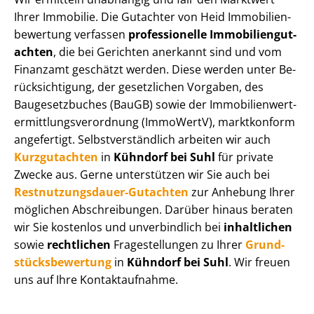
Ihrer Immobilie. Die Gutachter von Heid Im­mo­bi­li­en­
be­wer­tung verfassen
professionelle Im­mo­bi­li­en­gut­
ach­ten
, die bei Gerichten anerkannt sind und vom
Finanzamt geschätzt werden. Diese werden unter Be­
rück­sich­ti­gung, der gesetzlichen Vorgaben, des
Baugesetzbuches (BauGB) sowie der Im­mo­bi­li­en­wert­
ermitt­lungs­ver­ord­nung (ImmoWertV), marktkonform
angefertigt. Selbst­ver­ständ­lich arbeiten wir auch
Kurzgutachten
in
Kühndorf bei Suhl
für private
Zwecke aus. Gerne unterstützen wir Sie auch bei
Rest­nut­zungs­dau­er-Gutachten
zur Anhebung Ihrer
möglichen Abschreibungen. Darüber hinaus beraten
wir Sie kostenlos und unverbindlich bei
inhaltlichen
sowie
rechtlichen
Fragestellungen zu Ihrer
Grund­
stücks­be­wer­tung
in
Kühndorf bei Suhl
. Wir freuen
uns auf Ihre Kontaktaufnahme.