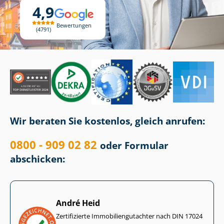
4,9
Bewertungen
4791
Wir beraten Sie kostenlos, gleich anrufen:
0800 - 909 02 82
oder Formular
abschicken:
André Heid
Zertifizierte Im­mo­bi­li­en­gut­ach­ter nach DIN 17024