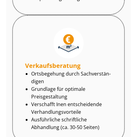
Ver­kaufs­be­ra­tung
Ortsbegehung durch Sach­ver­stän­
di­gen
Grundlage für optimale
Preisgestaltung
Verschafft Inen entscheidende
Ver­hand­lungs­vor­tei­le
Ausführliche schriftliche
Abhandlung (ca. 30-50 Seiten)