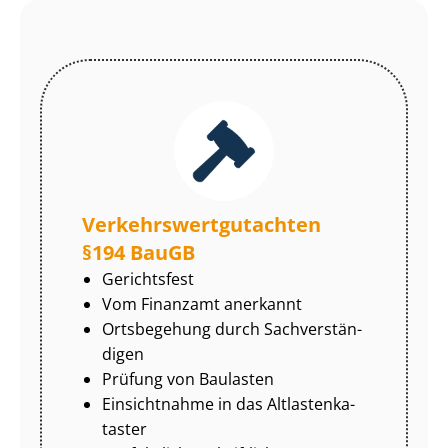
Ver­kehrs­wert­gut­ach­ten
§194 BauGB
Gerichtsfest
Vom Finanzamt anerkannt
Ortsbegehung durch Sach­ver­stän­
di­gen
Prüfung von Baulasten
Einsichtnahme in das Alt­las­ten­ka­
tas­ter