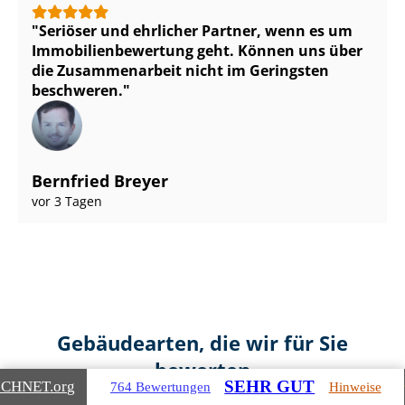
Seriöser und ehrlicher Partner, wenn es um
Im­mo­bi­li­en­be­wer­tung geht. Können uns über
die Zusammenarbeit nicht im Geringsten
beschweren.
Bernfried Breyer
vor 3 Tagen
Gebäudearten, die wir für Sie
bewerten
SEHR GUT
ICHNET
.org
764 Bewertungen
Hinweise