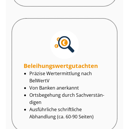
Be­lei­hungs­wert­gut­ach­ten
Präzise Wertermittlung nach
BelWertV
Von Banken anerkannt
Ortsbegehung durch Sach­ver­stän­
di­gen
Ausführliche schriftliche
Abhandlung (ca. 60-90 Seiten)