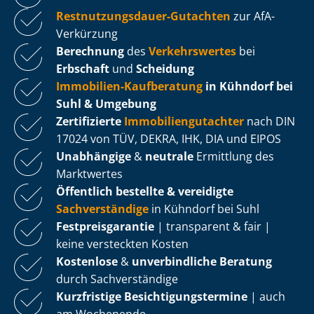
Rest­nut­zungs­dau­er-Gutachten
zur AfA-
Verkürzung
Berechnung
des
Verkehrswertes
bei
Erbschaft
und
Scheidung
Immobilien-Kaufberatung
in Kühndorf bei
Suhl & Umgebung
Zertifizierte
Im­mo­bi­li­en­gut­ach­ter
nach DIN
17024 von TÜV, DEKRA, IHK, DIA und EIPOS
Unabhängige
&
neutrale
Ermittlung des
Marktwertes
Öffentlich bestellte & vereidigte
Sachverständige
in Kühndorf bei Suhl
Fest­preis­ga­ran­tie
| transparent & fair |
keine versteckten Kosten
Kostenlose
&
unverbindliche Beratung
durch Sachverständige
Kurzfristige Be­sich­ti­gungs­ter­mi­ne
| auch
am Wochenende