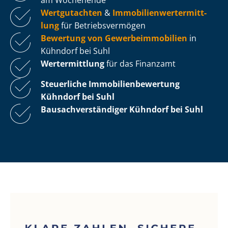
Wertgutachten
&
Im­mo­bi­li­en­wert­ermitt­
lung
für Be­triebs­ver­mö­gen
Bewertung von Ge­wer­be­im­mo­bi­li­en
in
Kühndorf bei Suhl
Wertermittlung
für das Finanzamt
Steuerliche Im­mo­bi­li­en­be­wer­tung
Kühndorf bei Suhl
Bau­sach­ver­stän­di­ger Kühndorf bei Suhl