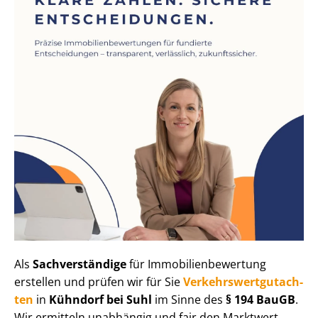
Als
Sachverständige
für Im­mo­bi­li­en­be­wer­tung
erstellen und prüfen wir für Sie
Ver­kehrs­wert­gut­ach­
ten
in
Kühndorf bei Suhl
im Sinne des
§ 194 BauGB
.
Wir ermitteln unabhängig und fair den Marktwert