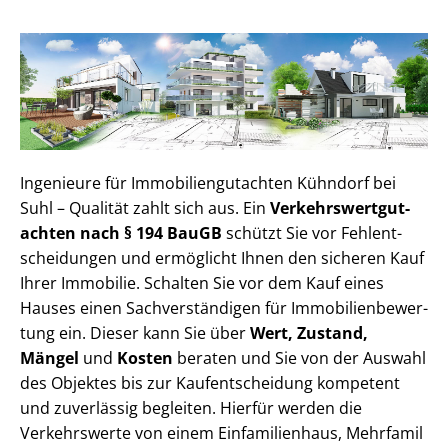
Ingenieure für Im­mo­bi­li­en­gut­ach­ten Kühndorf bei
Suhl – Qualität zahlt sich aus. Ein
Ver­kehrs­wert­gut­
ach­ten nach § 194 BauGB
schützt Sie vor Fehl­ent­
schei­dun­gen und ermöglicht Ihnen den sicheren Kauf
Ihrer Immobilie. Schalten Sie vor dem Kauf eines
Hauses einen Sach­ver­stän­di­gen für Im­mo­bi­li­en­be­wer­
tung ein. Dieser kann Sie über
Wert, Zustand,
Mängel
und
Kosten
beraten und Sie von der Auswahl
des Objektes bis zur Kauf­ent­schei­dung kompetent
und zuverlässig begleiten. Hierfür werden die
Verkehrswerte von einem Einfamilienhaus, Mehr­fa­mi­l