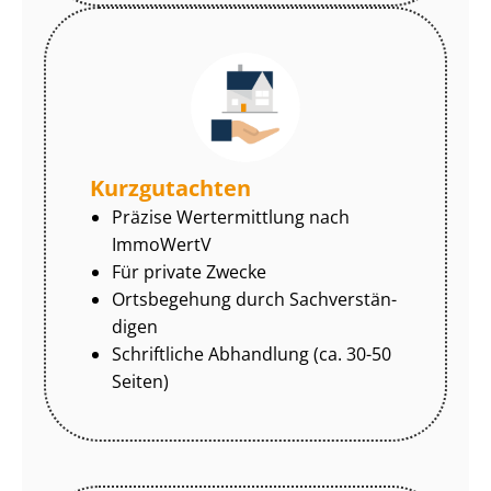
Kurzgutachten
Präzise Wertermittlung nach
ImmoWertV
Für private Zwecke
Ortsbegehung durch Sach­ver­stän­
di­gen
Schriftliche Abhandlung (ca. 30-50
Seiten)