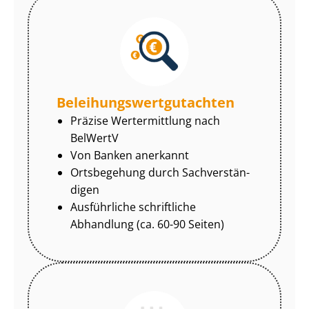
Be­lei­hungs­wert­gut­ach­ten
Präzise Wertermittlung nach
BelWertV
Von Banken anerkannt
Ortsbegehung durch Sach­ver­stän­
di­gen
Ausführliche schriftliche
Abhandlung (ca. 60-90 Seiten)