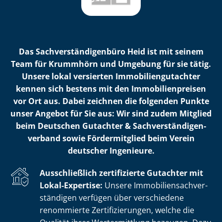
Das Sach­ver­stän­di­gen­bü­ro Heid ist mit seinem
Team für Krummhörn und Umgebung für sie tätig.
Unsere lokal versierten Im­mo­bi­li­en­gut­ach­ter
kennen sich bestens mit den Im­mo­bi­li­en­prei­sen
vor Ort aus. Dabei zeichnen die folgenden Punkte
unser Angebot für Sie aus: Wir sind zudem Mitglied
beim Deutschen Gutachter & Sach­ver­stän­di­gen­
ver­band sowie Fördermitglied beim Verein
deutscher Ingenieure.
Ausschließlich zertifizierte Gutachter mit
Lokal-Expertise:
Unsere Im­mo­bi­li­en­sach­ver­
stän­di­gen verfügen über verschiedene
renommierte Zer­ti­fi­zie­run­gen, welche die