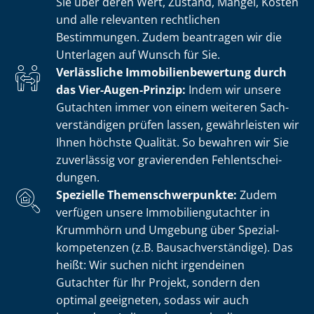
Sie über deren Wert, Zustand, Mängel, Kosten
und alle relevanten rechtlichen
Bestimmungen. Zudem beantragen wir die
Unterlagen auf Wunsch für Sie.
Verlässliche Im­mo­bi­li­en­be­wer­tung durch
das Vier-Augen-Prinzip:
Indem wir unsere
Gutachten immer von einem weiteren Sach­
ver­stän­di­gen prüfen lassen, gewährleisten wir
Ihnen höchste Qualität. So bewahren wir Sie
zuverlässig vor gravierenden Fehl­ent­schei­
dun­gen.
Spezielle The­men­schwer­punk­te:
Zudem
verfügen unsere Im­mo­bi­li­en­gut­ach­ter in
Krummhörn und Umgebung über Spe­zi­al­
kom­pe­ten­zen (z.B. Bau­sach­ver­stän­di­ge). Das
heißt: Wir suchen nicht irgendeinen
Gutachter für Ihr Projekt, sondern den
optimal geeigneten, sodass wir auch