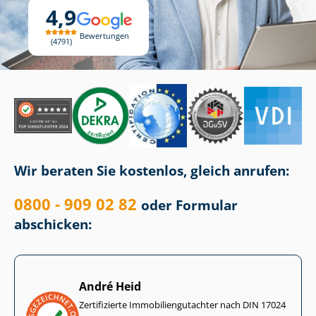
4,9
Bewertungen
4791
Wir beraten Sie kostenlos, gleich anrufen:
0800 - 909 02 82
oder Formular
abschicken:
André Heid
Zertifizierte Im­mo­bi­li­en­gut­ach­ter nach DIN 17024