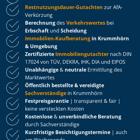
Rest­nut­zungs­dau­er-Gutachten
zur AfA-
Verkürzung
Berechnung
des
Verkehrswertes
bei
Erbschaft
und
Scheidung
Immobilien-Kaufberatung
in Krummhörn
& Umgebung
Zertifizierte
Im­mo­bi­li­en­gut­ach­ter
nach DIN
17024 von TÜV, DEKRA, IHK, DIA und EIPOS
Unabhängige
&
neutrale
Ermittlung des
Marktwertes
Öffentlich bestellte & vereidigte
Sachverständige
in Krummhörn
Fest­preis­ga­ran­tie
| transparent & fair |
keine versteckten Kosten
Kostenlose
&
unverbindliche Beratung
durch Sachverständige
Kurzfristige Be­sich­ti­gungs­ter­mi­ne
| auch
am Wochenende