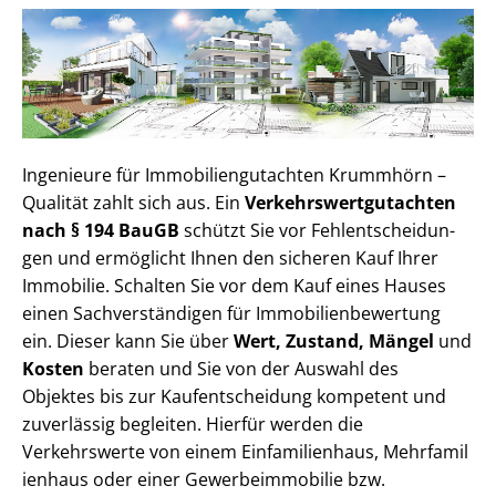
Ingenieure für Im­mo­bi­li­en­gut­ach­ten Krummhörn –
Qualität zahlt sich aus. Ein
Ver­kehrs­wert­gut­ach­ten
nach § 194 BauGB
schützt Sie vor Fehl­ent­schei­dun­
gen und ermöglicht Ihnen den sicheren Kauf Ihrer
Immobilie. Schalten Sie vor dem Kauf eines Hauses
einen Sach­ver­stän­di­gen für Im­mo­bi­li­en­be­wer­tung
ein. Dieser kann Sie über
Wert, Zustand, Mängel
und
Kosten
beraten und Sie von der Auswahl des
Objektes bis zur Kauf­ent­schei­dung kompetent und
zuverlässig begleiten. Hierfür werden die
Verkehrswerte von einem Einfamilienhaus, Mehr­fa­mi­l
i­en­haus oder einer Ge­wer­be­im­mo­bi­lie bzw.