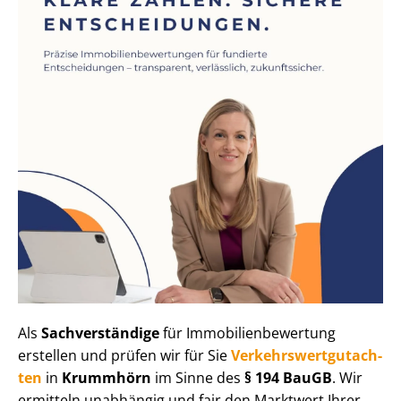
Als
Sachverständige
für Im­mo­bi­li­en­be­wer­tung
erstellen und prüfen wir für Sie
Ver­kehrs­wert­gut­ach­
ten
in
Krummhörn
im Sinne des
§ 194 BauGB
. Wir
ermitteln unabhängig und fair den Marktwert Ihrer