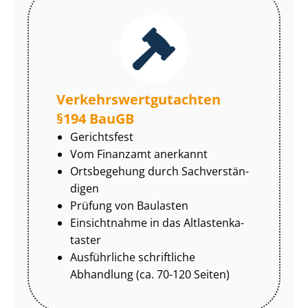
Ver­kehrs­wert­gut­ach­ten
§194 BauGB
Gerichtsfest
Vom Finanzamt anerkannt
Ortsbegehung durch Sach­ver­stän­
di­gen
Prüfung von Baulasten
Einsichtnahme in das Alt­las­ten­ka­
tas­ter
Ausführliche schriftliche
Abhandlung (ca. 70-120 Seiten)