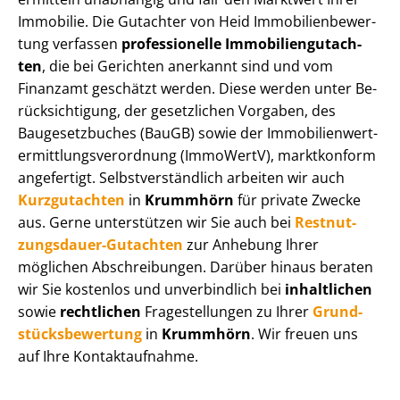
Immobilie. Die Gutachter von Heid Im­mo­bi­li­en­be­wer­
tung verfassen
professionelle Im­mo­bi­li­en­gut­ach­
ten
, die bei Gerichten anerkannt sind und vom
Finanzamt geschätzt werden. Diese werden unter Be­
rück­sich­ti­gung, der gesetzlichen Vorgaben, des
Baugesetzbuches (BauGB) sowie der Im­mo­bi­li­en­wert­
ermitt­lungs­ver­ord­nung (ImmoWertV), marktkonform
angefertigt. Selbst­ver­ständ­lich arbeiten wir auch
Kurzgutachten
in
Krummhörn
für private Zwecke
aus. Gerne unterstützen wir Sie auch bei
Rest­nut­
zungs­dau­er-Gutachten
zur Anhebung Ihrer
möglichen Abschreibungen. Darüber hinaus beraten
wir Sie kostenlos und unverbindlich bei
inhaltlichen
sowie
rechtlichen
Fragestellungen zu Ihrer
Grund­
stücks­be­wer­tung
in
Krummhörn
. Wir freuen uns
auf Ihre Kontaktaufnahme.