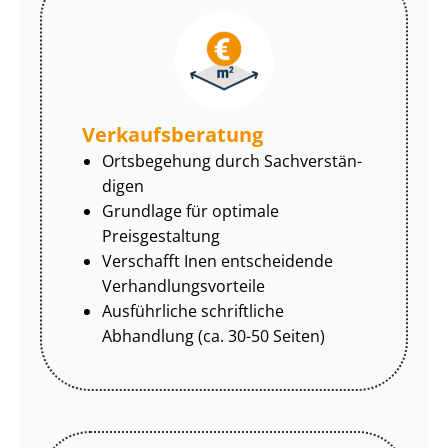
Ver­kaufs­be­ra­tung
Ortsbegehung durch Sach­ver­stän­
di­gen
Grundlage für optimale
Preisgestaltung
Verschafft Inen entscheidende
Ver­hand­lungs­vor­tei­le
Ausführliche schriftliche
Abhandlung (ca. 30-50 Seiten)