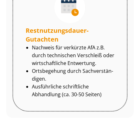
Rest­nut­zungs­dau­er-
Gutachten
Nachweis für verkürzte AfA z.B.
durch technischen Verschleiß oder
wirtschaftliche Entwertung.
Ortsbegehung durch Sach­ver­stän­
di­gen.
Ausführliche schriftliche
Abhandlung (ca. 30-50 Seiten)