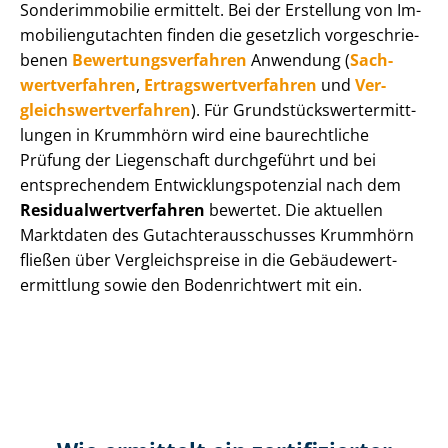
Sonderimmobilie ermittelt. Bei der Erstellung von Im­
mo­bi­li­en­gut­ach­ten finden die gesetzlich vor­ge­schrie­
be­nen
Be­wer­tungs­ver­fah­ren
Anwendung (
Sach­
wert­ver­fah­ren
,
Er­trags­wert­ver­fah­ren
und
Ver­
gleichs­wert­ver­fah­ren
). Für Grund­stücks­wert­ermitt­
lun­gen in Krummhörn wird eine baurechtliche
Prüfung der Liegenschaft durchgeführt und bei
entsprechendem Ent­wick­lungs­po­ten­zi­al nach dem
Re­si­du­al­wert­ver­fah­ren
bewertet. Die aktuellen
Marktdaten des Gut­ach­ter­aus­schus­ses Krummhörn
fließen über Ver­gleichs­prei­se in die Ge­bäu­de­wert­
ermitt­lung sowie den Bodenrichtwert mit ein.