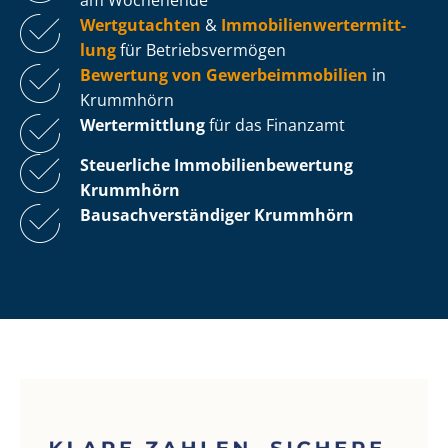
Wertgutachten
&
Im­mo­bi­li­en­wert­ermitt­
lung
für Be­triebs­ver­mö­gen
Bewertung von Ge­wer­be­im­mo­bi­li­en
in
Krummhörn
Wertermittlung
für das Finanzamt
Steuerliche Im­mo­bi­li­en­be­wer­tung
Krummhörn
Bau­sach­ver­stän­di­ger Krummhörn