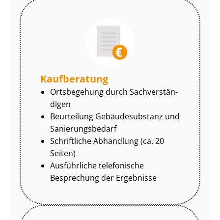
Kaufberatung
Ortsbegehung durch Sach­ver­stän­
di­gen
Beurteilung Gebäudesubstanz und
Sa­nie­rungs­be­darf
Schriftliche Abhandlung (ca. 20
Seiten)
Ausführliche telefonische
Besprechung der Ergebnisse