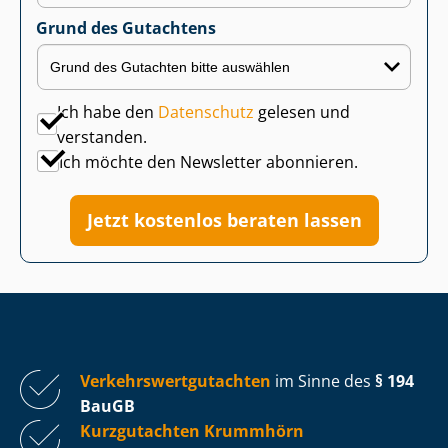
Grund des Gutachtens
Ich habe den
Datenschutz
gelesen und
verstanden.
Ich möchte den Newsletter abonnieren.
Jetzt kostenlos beraten lassen
Ver­kehrs­wert­gut­ach­ten
im Sinne des
§ 194
BauGB
Kurzgutachten Krummhörn