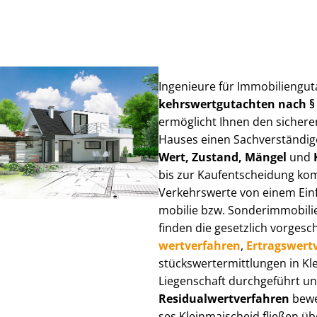
Ingenieure für Im­mo­bi­li­en­gu
kehrs­wert­gut­ach­ten nach 
ermöglicht Ihnen den sicheren
Hauses einen Sach­ver­stän­di­ge
Wert, Zustand, Mängel
und
bis zur Kauf­ent­schei­dung k
Verkehrswerte von einem Einfam
mo­bi­lie bzw. Sonderimmobilie e
finden die gesetzlich vor­ge­sc
wert­ver­fah­ren
,
Er­trags­wert­
stücks­wert­ermitt­lun­gen in 
Liegenschaft durchgeführt und
Re­si­du­al­wert­ver­fah­ren
bewer
ses Kleinmaischeid fließen über