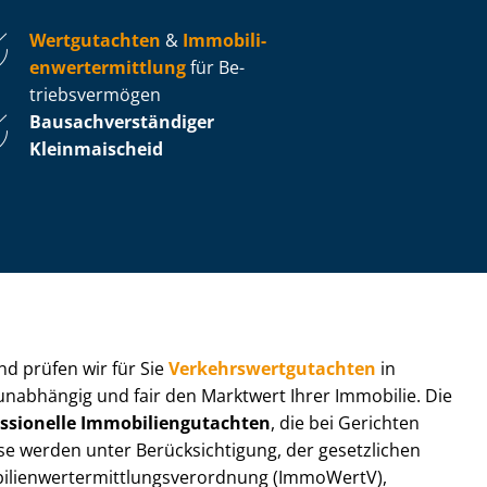
Wertgutachten
&
Im­mo­bi­li­
en­wert­ermitt­lung
für Be­
triebs­ver­mö­gen
Bau­sach­ver­stän­di­ger
Kleinmaischeid
 und prüfen wir für Sie
Ver­kehrs­wert­gut­ach­ten
in
 unabhängig und fair den Marktwert Ihrer Immobilie. Die
ssionelle Im­mo­bi­li­en­gut­ach­ten
, die bei Gerichten
werden unter Be­rück­sich­ti­gung, der gesetzlichen
i­en­wert­ermitt­lungs­ver­ord­nung (ImmoWertV),