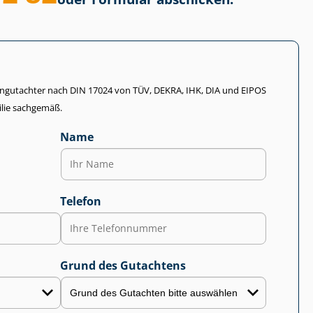
li­en­gut­ach­ter nach DIN 17024 von TÜV, DEKRA, IHK, DIA und EIPOS
lie sachgemäß.
Name
Telefon
Grund des Gutachtens