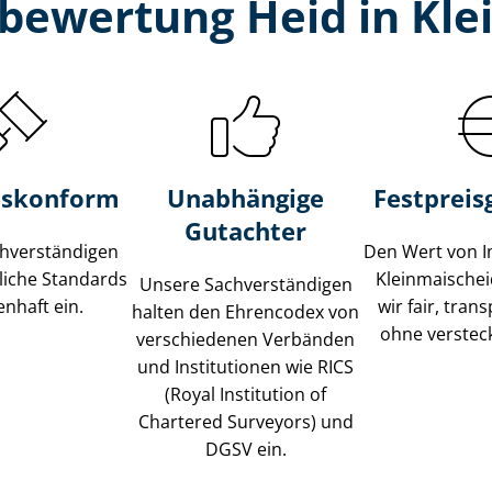
­bewertung Heid in Kle
s­konform
Unabhängige
Festpreis​
Gutachter
­ver­stän­di­gen
Den Wert von I
liche Standards
Kleinmaische
Unsere Sach­ver­stän­di­gen
nhaft ein.
wir fair, tran
halten den Ehrencodex von
ohne verstec
verschiedenen Verbänden
und Institutionen wie RICS
(Royal Institution of
Chartered Surveyors) und
DGSV ein.