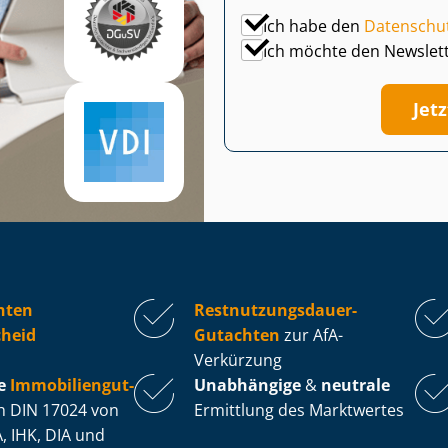
Ich habe den
Datenschu
Ich möchte den Newslet
Jet
hten
Rest­nut­zungs­dau­er-
cheid
Gutachten
zur AfA-
Verkürzung
e
Im­mo­bi­li­en­gut­
Unabhängige
&
neutrale
 DIN 17024 von
Ermittlung des Marktwertes
, IHK, DIA und