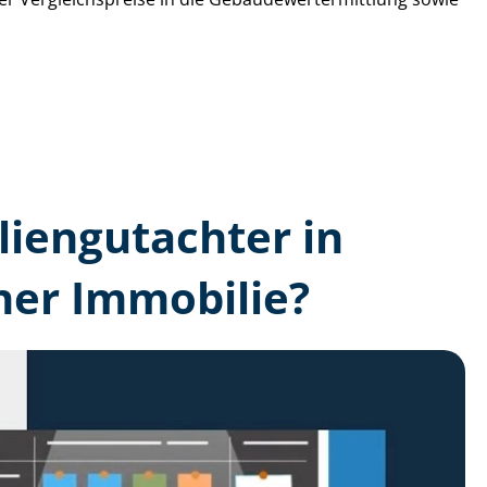
lien­gutachter in
ner Immobilie?