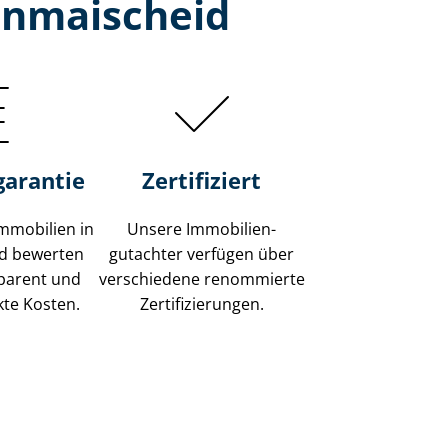
inmaischeid
garantie
Zertifiziert
mmobilien in
Unsere Immobilien­
id bewerten
gutachter verfügen über
sparent und
verschiedene renommierte
kte Kosten.
Zer­ti­fi­zie­run­gen.