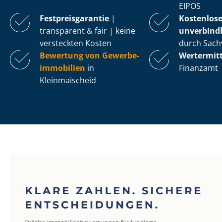
EIPOS
Fest­preis­ga­ran­tie
|
Kostenlos
transparent & fair | keine
unverbindl
versteckten Kosten
durch Sach
Bewertung von Ge­wer­be­
Wertermit
im­mo­bi­li­en
in
Finanzamt
Kleinmaischeid