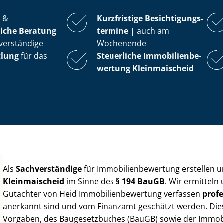
e
&
Kurzfristige Be­sich­ti­gungs­
iche Beratung
ter­mi­ne
| auch am
verständige
Wochenende
tlung
für das
Steuerliche Im­mo­bi­li­en­be­
wer­tung
Kleinmaischeid
Als
Sachverständige
für Im­mo­bi­li­en­be­wer­tung erstellen
Kleinmaischeid
im Sinne des
§ 194 BauGB
. Wir ermitteln
Gutachter von Heid Im­mo­bi­li­en­be­wer­tung verfassen
profe
anerkannt sind und vom Finanzamt geschätzt werden. Diese 
Vorgaben, des Baugesetzbuches (BauGB) sowie der Im­mo­bi­l