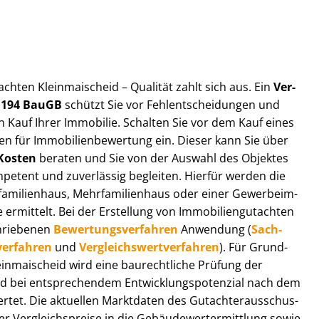
t­ach­ten Kleinmaischeid – Qualität zahlt sich aus. Ein
Ver­
§ 194 BauGB
schützt Sie vor Fehl­ent­schei­dun­gen und
 Kauf Ihrer Immobilie. Schalten Sie vor dem Kauf eines
n für Im­mo­bi­li­en­be­wer­tung ein. Dieser kann Sie über
Kosten
beraten und Sie von der Auswahl des Objektes
ompetent und zuverlässig begleiten. Hierfür werden die
ilienhaus, Mehr­fa­mi­li­en­haus oder einer Ge­wer­be­im­
rmittelt. Bei der Erstellung von Im­mo­bi­li­en­gut­ach­ten
hrie­be­nen
Be­wer­tungs­ver­fah­ren
Anwendung (
Sach­
ver­fah­ren
und
Ver­gleichs­wert­ver­fah­ren
). Für Grund­
Kleinmaischeid wird eine baurechtliche Prüfung der
 bei entsprechendem Ent­wick­lungs­po­ten­zi­al nach dem
tet. Die aktuellen Marktdaten des Gut­ach­ter­aus­schus­
 Ver­gleichs­prei­se in die Ge­bäu­de­wert­ermitt­lung sowie