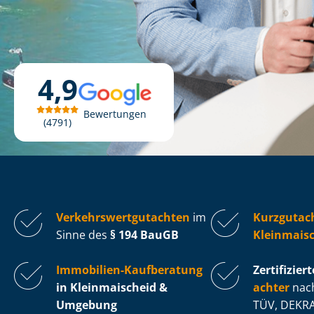
4,9
Bewertungen
4791
Ver­kehrs­wert­gut­ach­ten
im
Kurzgutac
Sinne des
§ 194 BauGB
Kleinmais
Immobilien-Kaufberatung
Zertifiziert
in Kleinmaischeid &
ach­ter
nach
Umgebung
TÜV, DEKRA