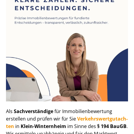
Als
Sachverständige
für Im­mo­bi­li­en­be­wer­tung
erstellen und prüfen wir für Sie
Ver­kehrs­wert­gut­ach­
ten
in
Klein-Winternheim
im Sinne des
§ 194 BauGB
.
Wir ermitteln unabhängig und fair den Marktwert