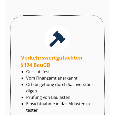
Ver­kehrs­wert­gut­ach­ten
§194 BauGB
Gerichtsfest
Vom Finanzamt anerkannt
Ortsbegehung durch Sach­ver­stän­
di­gen
Prüfung von Baulasten
Einsichtnahme in das Alt­las­ten­ka­
tas­ter