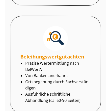
Be­lei­hungs­wert­gut­ach­ten
Präzise Wertermittlung nach
BelWertV
Von Banken anerkannt
Ortsbegehung durch Sach­ver­stän­
di­gen
Ausführliche schriftliche
Abhandlung (ca. 60-90 Seiten)