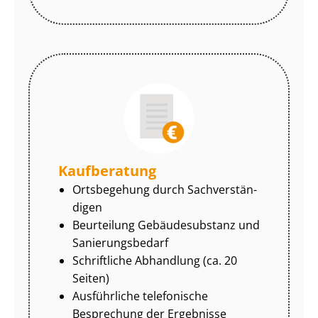
Kaufberatung
Ortsbegehung durch Sach­ver­stän­
di­gen
Beurteilung Gebäudesubstanz und
Sa­nie­rungs­be­darf
Schriftliche Abhandlung (ca. 20
Seiten)
Ausführliche telefonische
Besprechung der Ergebnisse