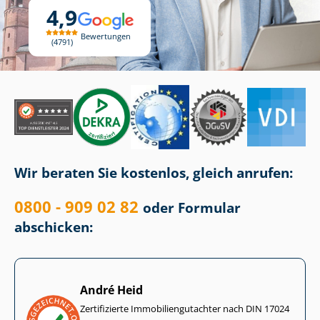
4,9
Bewertungen
4791
Wir beraten Sie kostenlos, gleich anrufen:
0800 - 909 02 82
oder Formular
abschicken:
André Heid
Zertifizierte Im­mo­bi­li­en­gut­ach­ter nach DIN 17024