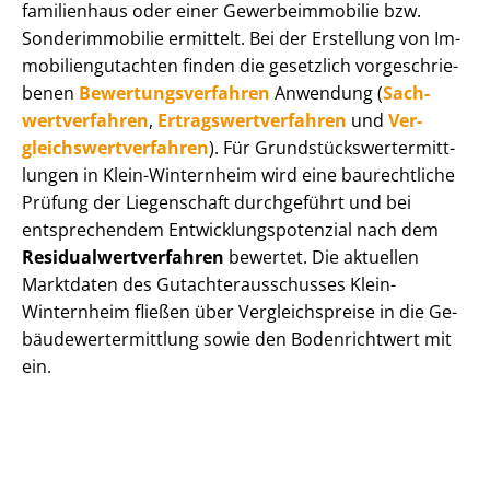
fa­mi­li­en­haus oder einer Ge­wer­be­im­mo­bi­lie bzw.
Sonderimmobilie ermittelt. Bei der Erstellung von Im­
mo­bi­li­en­gut­ach­ten finden die gesetzlich vor­ge­schrie­
be­nen
Be­wer­tungs­ver­fah­ren
Anwendung (
Sach­
wert­ver­fah­ren
,
Er­trags­wert­ver­fah­ren
und
Ver­
gleichs­wert­ver­fah­ren
). Für Grund­stücks­wert­ermitt­
lun­gen in Klein-Winternheim wird eine baurechtliche
Prüfung der Liegenschaft durchgeführt und bei
entsprechendem Ent­wick­lungs­po­ten­zi­al nach dem
Re­si­du­al­wert­ver­fah­ren
bewertet. Die aktuellen
Marktdaten des Gut­ach­ter­aus­schus­ses Klein-
Winternheim fließen über Ver­gleichs­prei­se in die Ge­
bäu­de­wert­ermitt­lung sowie den Bodenrichtwert mit
ein.