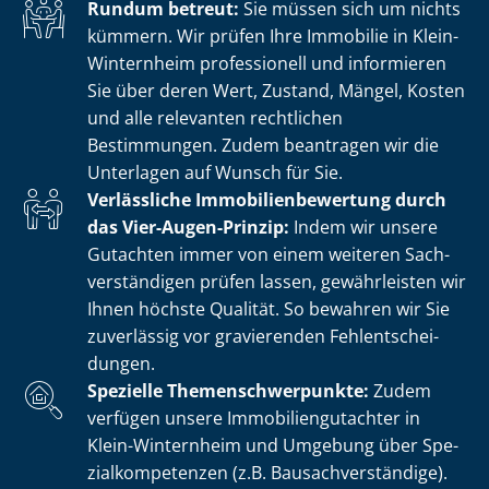
Rundum betreut:
Sie müssen sich um nichts
kümmern. Wir prüfen Ihre Immobilie in Klein-
Winternheim professionell und informieren
Sie über deren Wert, Zustand, Mängel, Kosten
und alle relevanten rechtlichen
Bestimmungen. Zudem beantragen wir die
Unterlagen auf Wunsch für Sie.
Verlässliche Im­mo­bi­li­en­be­wer­tung durch
das Vier-Augen-Prinzip:
Indem wir unsere
Gutachten immer von einem weiteren Sach­
ver­stän­di­gen prüfen lassen, gewährleisten wir
Ihnen höchste Qualität. So bewahren wir Sie
zuverlässig vor gravierenden Fehl­ent­schei­
dun­gen.
Spezielle The­men­schwer­punk­te:
Zudem
verfügen unsere Im­mo­bi­li­en­gut­ach­ter in
Klein-Winternheim und Umgebung über Spe­
zi­al­kom­pe­ten­zen (z.B. Bau­sach­ver­stän­di­ge).