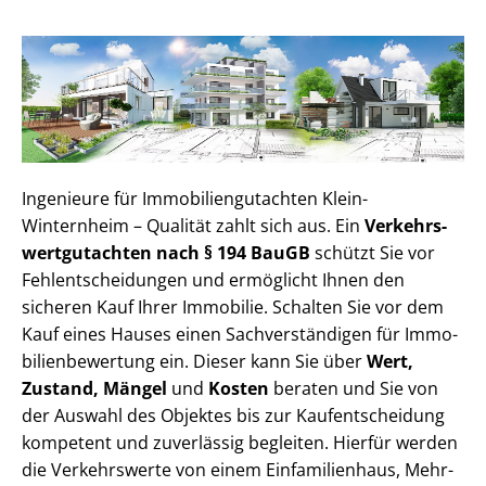
Ingenieure für Im­mo­bi­li­en­gut­ach­ten Klein-
Winternheim – Qualität zahlt sich aus. Ein
Ver­kehrs­
wert­gut­ach­ten nach § 194 BauGB
schützt Sie vor
Fehl­ent­schei­dun­gen und ermöglicht Ihnen den
sicheren Kauf Ihrer Immobilie. Schalten Sie vor dem
Kauf eines Hauses einen Sach­ver­stän­di­gen für Im­mo­
bi­li­en­be­wer­tung ein. Dieser kann Sie über
Wert,
Zustand, Mängel
und
Kosten
beraten und Sie von
der Auswahl des Objektes bis zur Kauf­ent­schei­dung
kompetent und zuverlässig begleiten. Hierfür werden
die Verkehrswerte von einem Einfamilienhaus, Mehr­