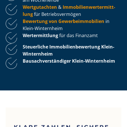
Wertgutachten
&
Im­mo­bi­li­en­wert­ermitt­
lung
für Be­triebs­ver­mö­gen
Bewertung von Ge­wer­be­im­mo­bi­li­en
in
Klein-Winternheim
Wertermittlung
für das Finanzamt
Steuerliche Im­mo­bi­li­en­be­wer­tung
Klein-
Winternheim
Bau­sach­ver­stän­di­ger Klein-Winternheim