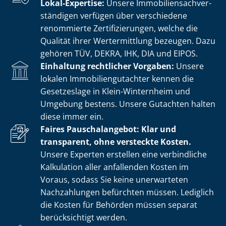
Lokal-Expertise:
Unsere Im­mo­bi­li­en­sach­ver­
stän­di­gen verfügen über verschiedene
renommierte Zer­ti­fi­zie­run­gen, welche die
Qualität ihrer Wertermittlung bezeugen. Dazu
gehören TÜV, DEKRA, IHK, DIA und EIPOS.
Einhaltung rechtlicher Vorgaben:
Unsere
lokalen Im­mo­bi­li­en­gut­ach­ter kennen die
Gesetzeslage in Klein-Winternheim und
Umgebung bestens. Unsere Gutachten halten
diese immer ein.
Faires Pauschalangebot: Klar und
transparent, ohne versteckte Kosten.
Unsere Experten erstellen eine verbindliche
Kalkulation aller anfallenden Kosten im
Voraus, sodass Sie keine unerwarteten
Nachzahlungen befürchten müssen. Lediglich
die Kosten für Behörden müssen separat
berücksichtigt werden.