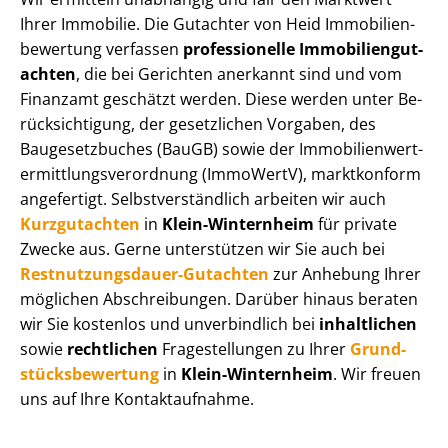
Ihrer Immobilie. Die Gutachter von Heid Im­mo­bi­li­en­
be­wer­tung verfassen
professionelle Im­mo­bi­li­en­gut­
ach­ten
, die bei Gerichten anerkannt sind und vom
Finanzamt geschätzt werden. Diese werden unter Be­
rück­sich­ti­gung, der gesetzlichen Vorgaben, des
Baugesetzbuches (BauGB) sowie der Im­mo­bi­li­en­wert­
ermitt­lungs­ver­ord­nung (ImmoWertV), marktkonform
angefertigt. Selbst­ver­ständ­lich arbeiten wir auch
Kurzgutachten
in
Klein-Winternheim
für private
Zwecke aus. Gerne unterstützen wir Sie auch bei
Rest­nut­zungs­dau­er-Gutachten
zur Anhebung Ihrer
möglichen Abschreibungen. Darüber hinaus beraten
wir Sie kostenlos und unverbindlich bei
inhaltlichen
sowie
rechtlichen
Fragestellungen zu Ihrer
Grund­
stücks­be­wer­tung
in
Klein-Winternheim
. Wir freuen
uns auf Ihre Kontaktaufnahme.