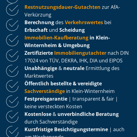
Rest­nut­zungs­dau­er-Gutachten
zur AfA-
Verkürzung
Berechnung
des
Verkehrswertes
bei
Erbschaft
und
Scheidung
Immobilien-Kaufberatung
in Klein-
Winternheim & Umgebung
Zertifizierte
Im­mo­bi­li­en­gut­ach­ter
nach DIN
17024 von TÜV, DEKRA, IHK, DIA und EIPOS
Unabhängige
&
neutrale
Ermittlung des
Marktwertes
Öffentlich bestellte & vereidigte
Sachverständige
in Klein-Winternheim
Fest­preis­ga­ran­tie
| transparent & fair |
keine versteckten Kosten
Kostenlose
&
unverbindliche Beratung
durch Sachverständige
Kurzfristige Be­sich­ti­gungs­ter­mi­ne
| auch
am Wochenende