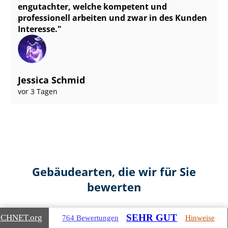
en­gut­ach­ter, welche kompetent und
professionell arbeiten und zwar in des Kunden
Interesse.
Jessica Schmid
vor 3 Tagen
Gebäudearten, die wir für Sie
bewerten
SEHR GUT
ICHNET
.org
764 Bewertungen
Hinweise