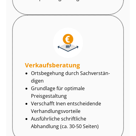
Ver­kaufs­be­ra­tung
Ortsbegehung durch Sach­ver­stän­
di­gen
Grundlage für optimale
Preisgestaltung
Verschafft Inen entscheidende
Ver­hand­lungs­vor­tei­le
Ausführliche schriftliche
Abhandlung (ca. 30-50 Seiten)