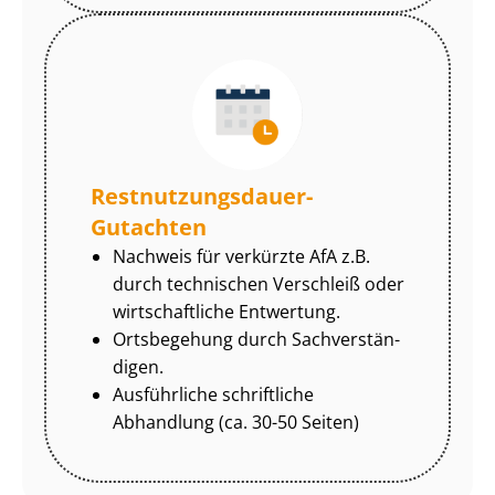
Rest­nut­zungs­dau­er-
Gutachten
Nachweis für verkürzte AfA z.B.
durch technischen Verschleiß oder
wirtschaftliche Entwertung.
Ortsbegehung durch Sach­ver­stän­
di­gen.
Ausführliche schriftliche
Abhandlung (ca. 30-50 Seiten)