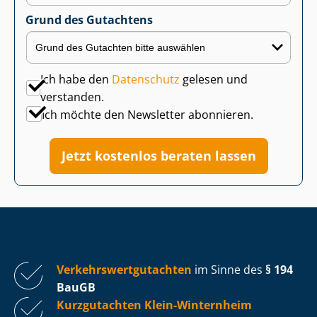
Grund des Gutachtens
Ich habe den
Datenschutz
gelesen und
verstanden.
Ich möchte den Newsletter abonnieren.
Jetzt kostenlos beraten lassen
Ver­kehrs­wert­gut­ach­ten
im Sinne des
§ 194
BauGB
Kurzgutachten Klein-Winternheim