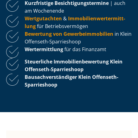
Kurzfristige Be­sich­ti­gungs­ter­mi­ne
| auch
am Wochenende
Wertgutachten
&
Im­mo­bi­li­en­wert­ermitt­
lung
für Be­triebs­ver­mö­gen
Bewertung von Ge­wer­be­im­mo­bi­li­en
in Klein
Offenseth-Sparrieshoop
Wertermittlung
für das Finanzamt
Steuerliche Im­mo­bi­li­en­be­wer­tung
Klein
Offenseth-Sparrieshoop
Bau­sach­ver­stän­di­ger Klein Offenseth-
Sparrieshoop