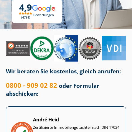
4,9
Bewertungen
4791
Wir beraten Sie kostenlos, gleich anrufen:
0800 - 909 02 82
oder Formular
abschicken:
André Heid
Zertifizierte Im­mo­bi­li­en­gut­ach­ter nach DIN 17024