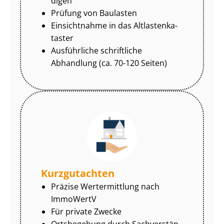
di­gen
Prüfung von Baulasten
Einsichtnahme in das Alt­las­ten­ka­
tas­ter
Ausführliche schriftliche
Abhandlung (ca. 70-120 Seiten)
Kurzgutachten
Präzise Wertermittlung nach
ImmoWertV
Für private Zwecke
Ortsbegehung durch Sach­ver­stän­