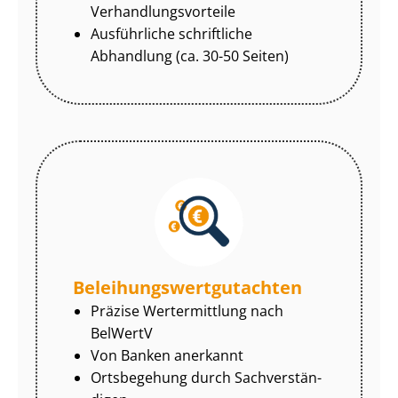
Ver­hand­lungs­vor­tei­le
Ausführliche schriftliche
Abhandlung (ca. 30-50 Seiten)
Be­lei­hungs­wert­gut­ach­ten
Präzise Wertermittlung nach
BelWertV
Von Banken anerkannt
Ortsbegehung durch Sach­ver­stän­