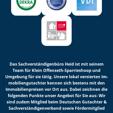
Das Sach­ver­stän­di­gen­bü­ro Heid ist mit seinem
Team für Klein Offenseth-Sparrieshoop und
Umgebung für sie tätig. Unsere lokal versierten Im­
mo­bi­li­en­gut­ach­ter kennen sich bestens mit den
Im­mo­bi­li­en­prei­sen vor Ort aus. Dabei zeichnen die
folgenden Punkte unser Angebot für Sie aus: Wir
sind zudem Mitglied beim Deutschen Gutachter &
Sach­ver­stän­di­gen­ver­band sowie Fördermitglied