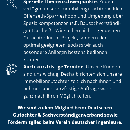
Spezielle The­men­schwer­punk­te:
Zudem
verfügen unsere Im­mo­bi­li­en­gut­ach­ter in Klein
Offenseth-Sparrieshoop und Umgebung über
Spe­zi­al­kom­pe­ten­zen (z.B. Bau­sach­ver­stän­di­
ge). Das heißt: Wir suchen nicht irgendeinen
Gutachter für Ihr Projekt, sondern den
optimal geeigneten, sodass wir auch
besondere Anliegen bestens bedienen
können.
Auch kurzfristige Termine:
Unsere Kunden
sind uns wichtig. Deshalb richten sich unsere
Im­mo­bi­li­en­gut­ach­ter zeitlich nach Ihnen und
nehmen auch kurzfristige Aufträge wahr –
ganz nach Ihren Möglichkeiten.
Wir sind zudem Mitglied beim Deutschen
Gutachter & Sach­ver­stän­di­gen­ver­band sowie
Fördermitglied beim Verein deutscher Ingenieure.