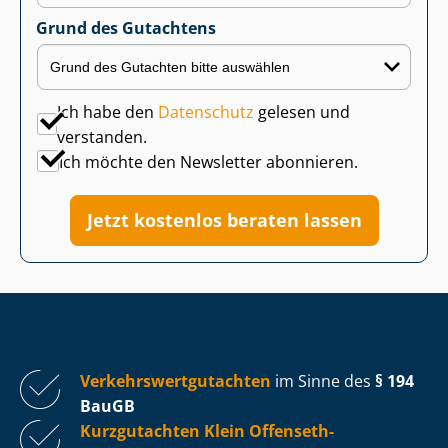
Grund des Gutachtens
Ich habe den
Datenschutz
gelesen und
verstanden.
Ich möchte den Newsletter abonnieren.
Jetzt kostenlos beraten lassen
Ver­kehrs­wert­gut­ach­ten
im Sinne des
§ 194
BauGB
Kurzgutachten Klein Offenseth-