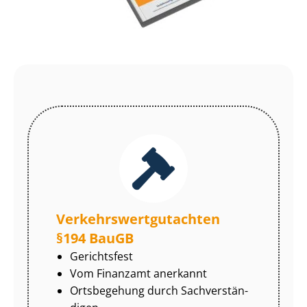
Ver­kehrs­wert­gut­ach­ten
§194 BauGB
Gerichtsfest
Vom Finanzamt anerkannt
Ortsbegehung durch Sach­ver­stän­