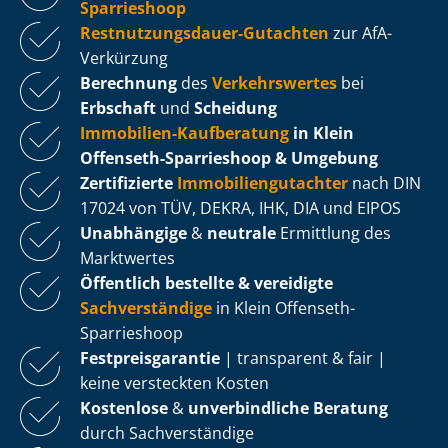
Sparrieshoop
Rest­nut­zungs­dau­er-Gutachten
zur AfA-
Verkürzung
Berechnung
des
Verkehrswertes
bei
Erbschaft
und
Scheidung
Immobilien-Kaufberatung
in Klein
Offenseth-Sparrieshoop & Umgebung
Zertifizierte
Im­mo­bi­li­en­gut­ach­ter
nach DIN
17024 von TÜV, DEKRA, IHK, DIA und EIPOS
Unabhängige
&
neutrale
Ermittlung des
Marktwertes
Öffentlich bestellte & vereidigte
Sachverständige
in Klein Offenseth-
Sparrieshoop
Fest­preis­ga­ran­tie
| transparent & fair |
keine versteckten Kosten
Kostenlose
&
unverbindliche Beratung
durch Sachverständige