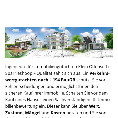
Ingenieure für Im­mo­bi­li­en­gut­ach­ten Klein Offenseth-
Sparrieshoop – Qualität zahlt sich aus. Ein
Ver­kehrs­
wert­gut­ach­ten nach § 194 BauGB
schützt Sie vor
Fehl­ent­schei­dun­gen und ermöglicht Ihnen den
sicheren Kauf Ihrer Immobilie. Schalten Sie vor dem
Kauf eines Hauses einen Sach­ver­stän­di­gen für Im­mo­
bi­li­en­be­wer­tung ein. Dieser kann Sie über
Wert,
Zustand, Mängel
und
Kosten
beraten und Sie von