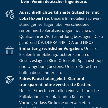
beim Verein deutscher Ingenieure.
Ausschließlich zertifizierte Gutachter mit
Lokal-Expertise:
Unsere Im­mo­bi­li­en­sach­ver­
stän­di­gen verfügen über verschiedene
renommierte Zer­ti­fi­zie­run­gen, welche die
Qualität ihrer Wertermittlung bezeugen. Dazu
gehören TÜV, DEKRA, IHK, DIA und EIPOS.
Einhaltung rechtlicher Vorgaben:
Unsere
lokalen Im­mo­bi­li­en­gut­ach­ter kennen die
Gesetzeslage in Klein Offenseth-Sparrieshoop
und Umgebung bestens. Unsere Gutachten
halten diese immer ein.
Faires Pauschalangebot: Klar und
transparent, ohne versteckte Kosten.
Unsere Experten erstellen eine verbindliche
Kalkulation aller anfallenden Kosten im
Voraus, sodass Sie keine unerwarteten