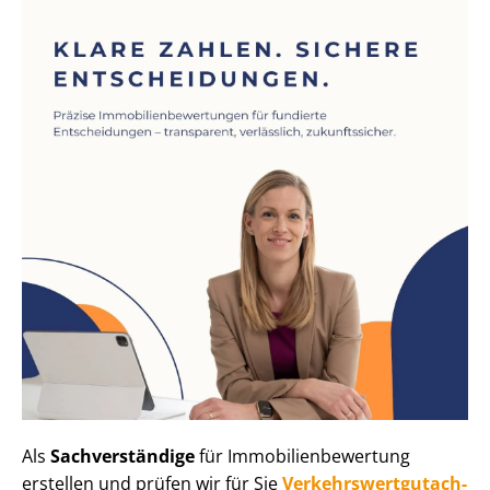
Als
Sachverständige
für Im­mo­bi­li­en­be­wer­tung
erstellen und prüfen wir für Sie
Ver­kehrs­wert­gut­ach­