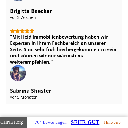
Brigitte Baecker
vor 3 Wochen
Mit Heid Im­mo­bi­li­en­be­wer­tung haben wir
Experten in Ihrem Fachbereich an unserer
Seite. Sind sehr froh hierhergekommen zu sein
und können wir nur wärmstens
weiterempfehlen.
Sabrina Shuster
vor 5 Monaten
SEHR GUT
ICHNET
.org
764 Bewertungen
Hinweise