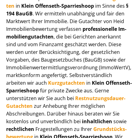
ten
in
Klein Offenseth-Sparrieshoop
im Sinne des
§
194 BauGB
. Wir ermitteln unabhängig und fair den
Marktwert Ihrer Immobilie. Die Gutachter von Heid
Im­mo­bi­li­en­be­wer­tung verfassen
professionelle Im­
mo­bi­li­en­gut­ach­ten
, die bei Gerichten anerkannt
sind und vom Finanzamt geschätzt werden. Diese
werden unter Be­rück­sich­ti­gung, der gesetzlichen
Vorgaben, des Baugesetzbuches (BauGB) sowie der
Im­mo­bi­li­en­wert­ermitt­lungs­ver­ord­nung (ImmoWertV),
marktkonform angefertigt. Selbst­ver­ständ­lich
arbeiten wir auch
Kurzgutachten
in
Klein Offenseth-
Sparrieshoop
für private Zwecke aus. Gerne
unterstützen wir Sie auch bei
Rest­nut­zungs­dau­er-
Gutachten
zur Anhebung Ihrer möglichen
Abschreibungen. Darüber hinaus beraten wir Sie
kostenlos und unverbindlich bei
inhaltlichen
sowie
rechtlichen
Fragestellungen zu Ihrer
Grund­stücks­
be­wer­tung
in
Klein Offenseth-Sparrieshoop
. Wir