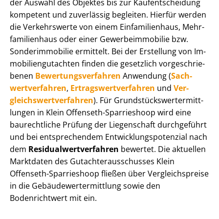
der Auswahl des Objektes bis zur Kauf­ent­schei­dung
kompetent und zuverlässig begleiten. Hierfür werden
die Verkehrswerte von einem Einfamilienhaus, Mehr­
fa­mi­li­en­haus oder einer Ge­wer­be­im­mo­bi­lie bzw.
Sonderimmobilie ermittelt. Bei der Erstellung von Im­
mo­bi­li­en­gut­ach­ten finden die gesetzlich vor­ge­schrie­
be­nen
Be­wer­tungs­ver­fah­ren
Anwendung (
Sach­
wert­ver­fah­ren
,
Er­trags­wert­ver­fah­ren
und
Ver­
gleichs­wert­ver­fah­ren
). Für Grund­stücks­wert­ermitt­
lun­gen in Klein Offenseth-Sparrieshoop wird eine
baurechtliche Prüfung der Liegenschaft durchgeführt
und bei entsprechendem Ent­wick­lungs­po­ten­zi­al nach
dem
Re­si­du­al­wert­ver­fah­ren
bewertet. Die aktuellen
Marktdaten des Gut­ach­ter­aus­schus­ses Klein
Offenseth-Sparrieshoop fließen über Ver­gleichs­prei­se
in die Ge­bäu­de­wert­ermitt­lung sowie den
Bodenrichtwert mit ein.