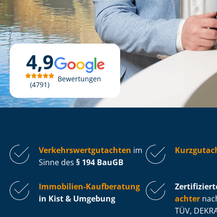
4,9
Bewertungen
4791
Ver­kehrs­wert­gut­ach­ten
im
Kurzgutach
Sinne des
§ 194 BauGB
Immobilien-Kaufberatung
Zertifiziert
in Kist & Umgebung
ach­ter
nach
TÜV, DEKRA