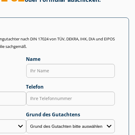
li­en­gut­ach­ter nach DIN 17024 von TÜV, DEKRA, IHK, DIA und EIPOS
lie sachgemäß.
Name
Telefon
Grund des Gutachtens