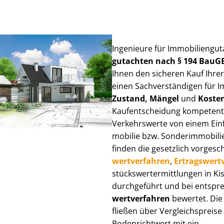
Ingenieure für Im­mo­bi­li­en­gut
gut­ach­ten nach § 194 BauG
Ihnen den sicheren Kauf Ihre
einen Sach­ver­stän­di­gen für I
Zustand, Mängel
und
Koste
Kauf­ent­schei­dung kompetent
Verkehrswerte von einem Einfam
mo­bi­lie bzw. Sonderimmobilie e
finden die gesetzlich vor­ge­sc
wert­ver­fah­ren
,
Er­trags­wert­
stücks­wert­ermitt­lun­gen in 
durchgeführt und bei entsprec
wert­ver­fah­ren
bewertet. Die 
fließen über Ver­gleichs­prei­se
Bodenrichtwert mit ein.