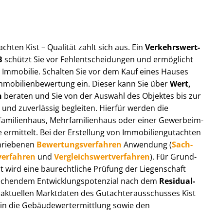
­ach­ten Kist – Qualität zahlt sich aus. Ein
Ver­kehrs­wert­
B
schützt Sie vor Fehl­ent­schei­dun­gen und ermöglicht
r Immobilie. Schalten Sie vor dem Kauf eines Hauses
m­mo­bi­li­en­be­wer­tung ein. Dieser kann Sie über
Wert,
n
beraten und Sie von der Auswahl des Objektes bis zur
 und zuverlässig begleiten. Hierfür werden die
ilienhaus, Mehr­fa­mi­li­en­haus oder einer Ge­wer­be­im­
rmittelt. Bei der Erstellung von Im­mo­bi­li­en­gut­ach­ten
hrie­be­nen
Be­wer­tungs­ver­fah­ren
Anwendung (
Sach­
ver­fah­ren
und
Ver­gleichs­wert­ver­fah­ren
). Für Grund­
Kist wird eine baurechtliche Prüfung der Liegenschaft
hendem Ent­wick­lungs­po­ten­zi­al nach dem
Re­si­du­al­
aktuellen Marktdaten des Gut­ach­ter­aus­schus­ses Kist
 in die Ge­bäu­de­wert­ermitt­lung sowie den