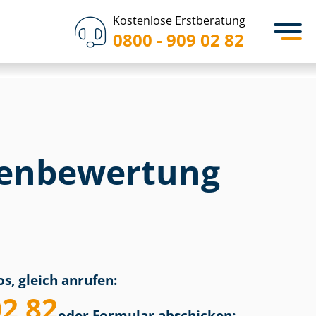
Kostenlose Erstberatung
0800 - 909 02 82
en­bewertung
s, gleich anrufen:
02 82
oder Formular abschicken: