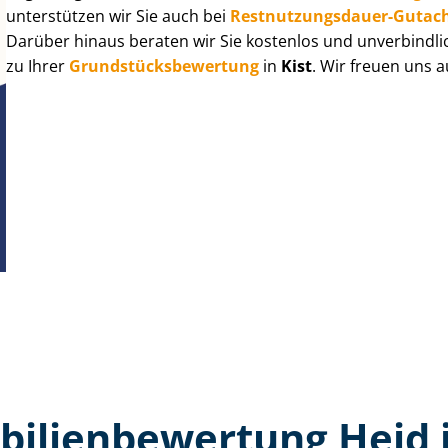
unterstützen wir Sie auch bei
Rest­nut­zungs­dau­er-Gutac
Darüber hinaus beraten wir Sie kostenlos und unverbindli
zu Ihrer
Grund­stücks­be­wer­tung
in
Kist
. Wir freuen uns 
ilien­bewertung Heid i