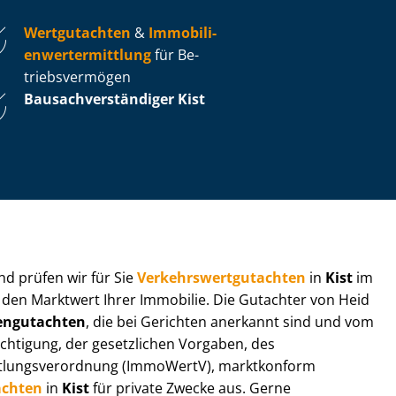
Wertgutachten
&
Im­mo­bi­li­
en­wert­ermitt­lung
für Be­
triebs­ver­mö­gen
Bau­sach­ver­stän­di­ger Kist
 und prüfen wir für Sie
Ver­kehrs­wert­gut­ach­ten
in
Kist
im
r den Marktwert Ihrer Immobilie. Die Gutachter von Heid
en­gut­ach­ten
, die bei Gerichten anerkannt sind und vom
h­ti­gung, der gesetzlichen Vorgaben, des
tt­lungs­ver­ord­nung (ImmoWertV), marktkonform
achten
in
Kist
für private Zwecke aus. Gerne