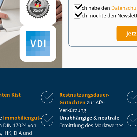
Ich habe den
Datenschu
Ich möchte den Newslet
Jet
ten Kist
Rest­nut­zungs­dau­er-
Gutachten
zur AfA-
Verkürzung
e
Im­mo­bi­li­en­gut­
Unabhängige
&
neutrale
 DIN 17024 von
Ermittlung des Marktwertes
, IHK, DIA und