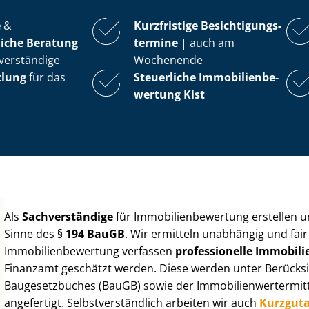
e
&
Kurzfristige Be­sich­ti­gungs­
iche Beratung
ter­mi­ne
| auch am
verständige
Wochenende
tlung
für das
Steuerliche Im­mo­bi­li­en­be­
wer­tung
Kist
Als
Sachverständige
für Im­mo­bi­li­en­be­wer­tung erstellen
Sinne des
§ 194 BauGB
. Wir ermitteln unabhängig und fai
Im­mo­bi­li­en­be­wer­tung verfassen
professionelle Im­mo­bi­li­
Finanzamt geschätzt werden. Diese werden unter Be­rück­sic
Baugesetzbuches (BauGB) sowie der Im­mo­bi­li­en­wert­ermi
angefertigt. Selbst­ver­ständ­lich arbeiten wir auch
Kurzgut