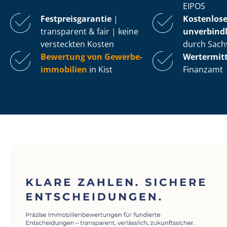
EIPOS
Fest­preis­ga­ran­tie
|
Kostenlos
transparent & fair | keine
unverbindl
versteckten Kosten
durch Sach
Bewertung von Ge­wer­be­
Wertermit
im­mo­bi­li­en
in Kist
Finanzamt