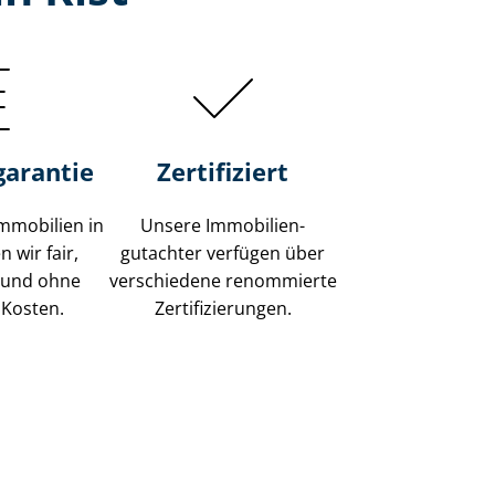
garantie
Zertifiziert
mmobilien in
Unsere Immobilien­
 wir fair,
gutachter verfügen über
 und ohne
verschiedene renommierte
 Kosten.
Zer­ti­fi­zie­run­gen.