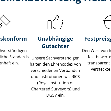
s­konform
Unabhängige
Festpreis​
Gutachter
­ver­stän­di­gen
Den Wert von I
liche Standards
Kist bewerten
Unsere Sach­ver­stän­di­gen
nhaft ein.
transparent
halten den Ehrencodex von
versteckte
verschiedenen Verbänden
und Institutionen wie RICS
(Royal Institution of
Chartered Surveyors) und
DGSV ein.