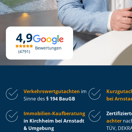
4,9
Bewertungen
4791
Ver­kehrs­wert­gut­ach­ten
im
Kurzgutac
Sinne des
§ 194 BauGB
bei Arnsta
Immobilien-Kaufberatung
Zertifiziert
in Kirchheim bei Arnstadt
ach­ter
nach
& Umgebung
TÜV, DEKRA