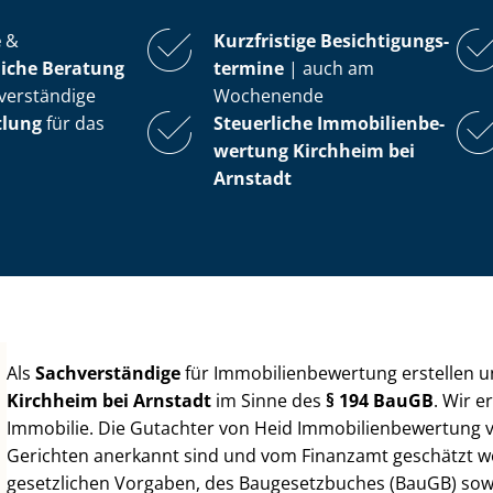
e
&
Kurzfristige Be­sich­ti­gungs­
iche Beratung
ter­mi­ne
| auch am
verständige
Wochenende
tlung
für das
Steuerliche Im­mo­bi­li­en­be­
wer­tung
Kirchheim bei
Arnstadt
Als
Sachverständige
für Im­mo­bi­li­en­be­wer­tung erstellen
Kirchheim bei Arnstadt
im Sinne des
§ 194 BauGB
. Wir e
Immobilie. Die Gutachter von Heid Im­mo­bi­li­en­be­wer­tung
Gerichten anerkannt sind und vom Finanzamt geschätzt werd
gesetzlichen Vorgaben, des Baugesetzbuches (BauGB) sowie de