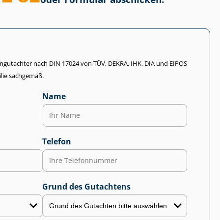
li­en­gut­ach­ter nach DIN 17024 von TÜV, DEKRA, IHK, DIA und EIPOS
lie sachgemäß.
Name
Telefon
Grund des Gutachtens