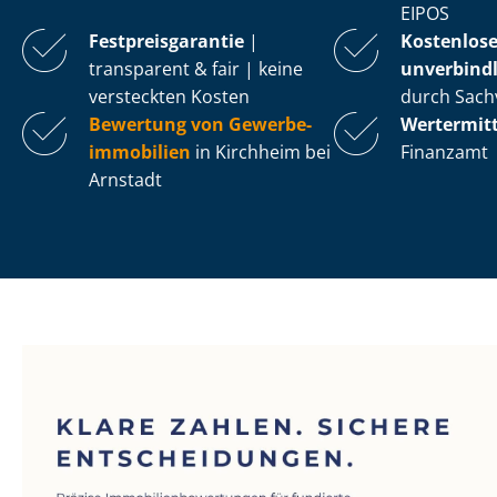
EIPOS
Fest­preis­ga­ran­tie
|
Kostenlos
transparent & fair | keine
unverbindl
versteckten Kosten
durch Sach
Bewertung von Ge­wer­be­
Wertermit
im­mo­bi­li­en
in Kirchheim bei
Finanzamt
Arnstadt