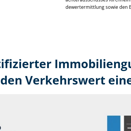
de­wert­ermitt­lung sowie den 
tifizierter Immobilien­
 den Verkehrswert ein