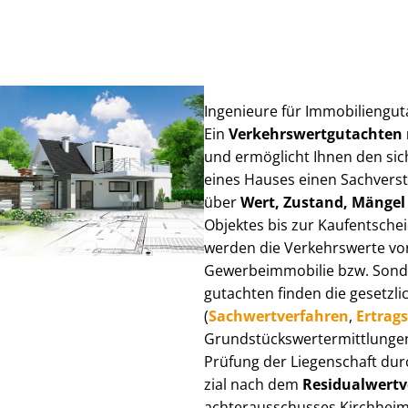
Ingenieure für Im­mo­bi­li­en­gu
Ein
Ver­kehrs­wert­gut­ach­te
und ermöglicht Ihnen den sic
eines Hauses einen Sach­ver­stän
über
Wert, Zustand, Mängel
Objektes bis zur Kauf­ent­sch
werden die Verkehrswerte von 
Ge­wer­be­im­mo­bi­lie bzw. Son
gut­ach­ten finden die gesetzli
(
Sach­wert­ver­fah­ren
,
Er­trags
Grund­stücks­wert­ermitt­lun­g
Prüfung der Liegenschaft dur
zi­al nach dem
Re­si­du­al­wert­
ach­ter­aus­schus­ses Kirchheim