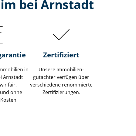
im bei Arnstadt
garantie
Zertifiziert
mmobilien in
Unsere Immobilien­
i Arnstadt
gutachter verfügen über
ir fair,
verschiedene renommierte
 und ohne
Zer­ti­fi­zie­run­gen.
 Kosten.