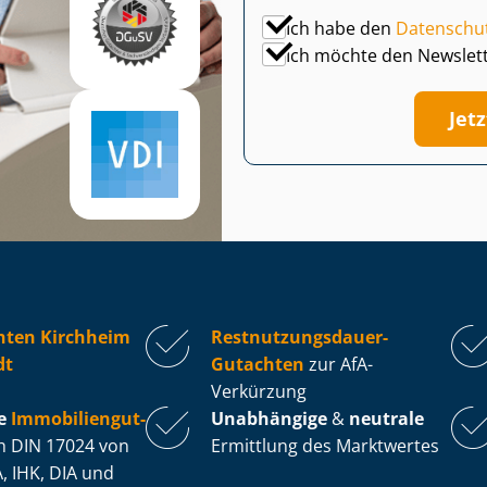
Ich habe den
Datenschu
Ich möchte den Newslet
Jet
hten Kirchheim
Rest­nut­zungs­dau­er-
dt
Gutachten
zur AfA-
Verkürzung
e
Im­mo­bi­li­en­gut­
Unabhängige
&
neutrale
 DIN 17024 von
Ermittlung des Marktwertes
, IHK, DIA und