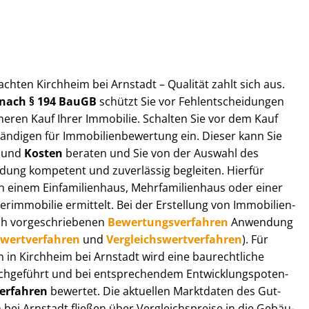
t­ach­ten Kirchheim bei Arnstadt – Qualität zahlt sich aus.
n nach § 194 BauGB
schützt Sie vor Fehl­ent­schei­dun­gen
heren Kauf Ihrer Immobilie. Schalten Sie vor dem Kauf
­di­gen für Im­mo­bi­li­en­be­wer­tung ein. Dieser kann Sie
und
Kosten
beraten und Sie von der Auswahl des
ei­dung kompetent und zuverlässig begleiten. Hierfür
einem Einfamilienhaus, Mehr­fa­mi­li­en­haus oder einer
derimmobilie ermittelt. Bei der Erstellung von Im­mo­bi­li­en­
ch vor­ge­schrie­be­nen
Be­wer­tungs­ver­fah­ren
Anwendung
­wert­ver­fah­ren
und
Ver­gleichs­wert­ver­fah­ren
). Für
en in Kirchheim bei Arnstadt wird eine baurechtliche
chgeführt und bei entsprechendem Ent­wick­lungs­po­ten­
ver­fah­ren
bewertet. Die aktuellen Marktdaten des Gut­
 bei Arnstadt fließen über Ver­gleichs­prei­se in die Ge­bäu­