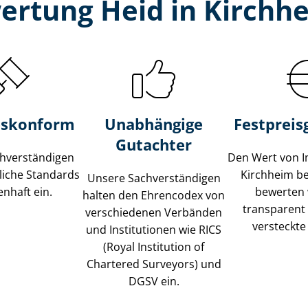
ertung Heid in Kirchhe
s­konform
Unabhängige
Festpreis​
Gutachter
­ver­stän­di­gen
Den Wert von I
liche Standards
Kirchheim be
Unsere Sach­ver­stän­di­gen
nhaft ein.
bewerten w
halten den Ehrencodex von
transparent
verschiedenen Verbänden
versteckte
und Institutionen wie RICS
(Royal Institution of
Chartered Surveyors) und
DGSV ein.