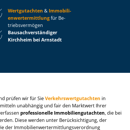
Wertgutachten
&
Im­mo­bi­li­
en­wert­ermitt­lung
für Be­
triebs­ver­mö­gen
Bau­sach­ver­stän­di­ger
Kirchheim bei Arnstadt
 und prüfen wir für Sie
Ver­kehrs­wert­gut­ach­ten
in
rmitteln unabhängig und fair den Marktwert Ihrer
 verfassen
professionelle Im­mo­bi­li­en­gut­ach­ten
, die bei
en. Diese werden unter Be­rück­sich­ti­gung, der
r Im­mo­bi­li­en­wert­ermitt­lungs­ver­ord­nung