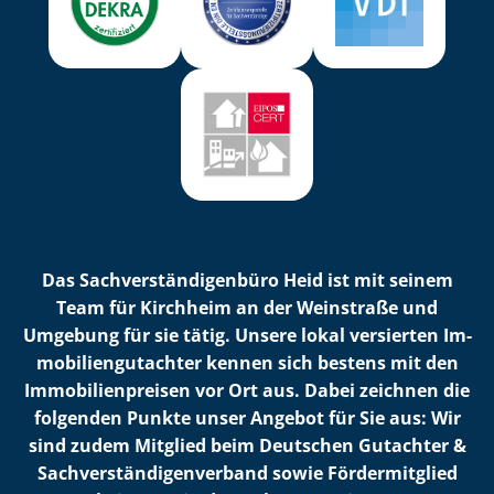
Das Sach­ver­stän­di­gen­bü­ro Heid ist mit seinem
Team für Kirchheim an der Weinstraße und
Umgebung für sie tätig. Unsere lokal versierten Im­
mo­bi­li­en­gut­ach­ter kennen sich bestens mit den
Im­mo­bi­li­en­prei­sen vor Ort aus. Dabei zeichnen die
folgenden Punkte unser Angebot für Sie aus: Wir
sind zudem Mitglied beim Deutschen Gutachter &
Sach­ver­stän­di­gen­ver­band sowie Fördermitglied