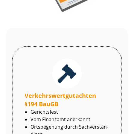
Ver­kehrs­wert­gut­ach­ten
§194 BauGB
Gerichtsfest
Vom Finanzamt anerkannt
Ortsbegehung durch Sach­ver­stän­