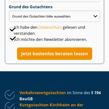
Grund des Gutachtens
Ich habe den
Datenschutz
gelesen und
verstanden.
Ich möchte den Newsletter abonnieren.
Jetzt kostenlos beraten lassen
Ver­kehrs­wert­gut­ach­ten
im Sinne des
§ 194
BauGB
Kurzgutachten Kirchheim an der