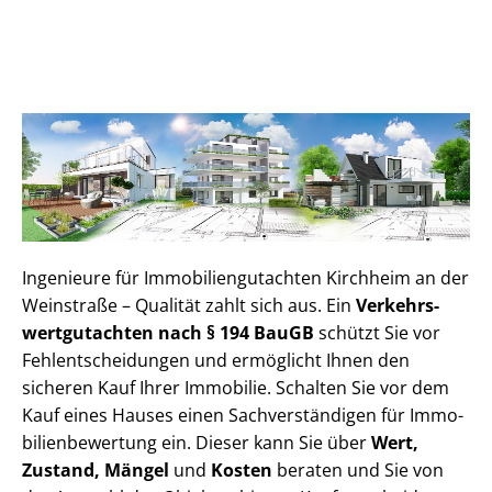
Ingenieure für Im­mo­bi­li­en­gut­ach­ten Kirchheim an der
Weinstraße – Qualität zahlt sich aus. Ein
Ver­kehrs­
wert­gut­ach­ten nach § 194 BauGB
schützt Sie vor
Fehl­ent­schei­dun­gen und ermöglicht Ihnen den
sicheren Kauf Ihrer Immobilie. Schalten Sie vor dem
Kauf eines Hauses einen Sach­ver­stän­di­gen für Im­mo­
bi­li­en­be­wer­tung ein. Dieser kann Sie über
Wert,
Zustand, Mängel
und
Kosten
beraten und Sie von