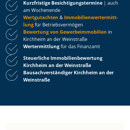
Kurzfristige Be­sich­ti­gungs­ter­mi­ne
| auch
am Wochenende
Wertgutachten
&
Im­mo­bi­li­en­wert­ermitt­
lung
für Be­triebs­ver­mö­gen
Bewertung von Ge­wer­be­im­mo­bi­li­en
in
Kirchheim an der Weinstraße
Wertermittlung
für das Finanzamt
Steuerliche Im­mo­bi­li­en­be­wer­tung
Kirchheim an der Weinstraße
Bau­sach­ver­stän­di­ger Kirchheim an der
Weinstraße