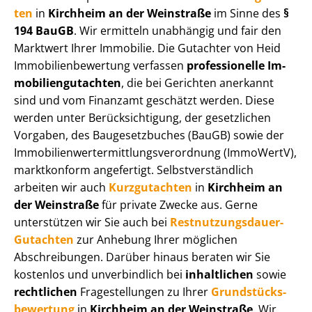
ten
in
Kirchheim an der Weinstraße
im Sinne des
§
194 BauGB
. Wir ermitteln unabhängig und fair den
Marktwert Ihrer Immobilie. Die Gutachter von Heid
Im­mo­bi­li­en­be­wer­tung verfassen
professionelle Im­
mo­bi­li­en­gut­ach­ten
, die bei Gerichten anerkannt
sind und vom Finanzamt geschätzt werden. Diese
werden unter Be­rück­sich­ti­gung, der gesetzlichen
Vorgaben, des Baugesetzbuches (BauGB) sowie der
Im­mo­bi­li­en­wert­ermitt­lungs­ver­ord­nung (ImmoWertV),
marktkonform angefertigt. Selbst­ver­ständ­lich
arbeiten wir auch
Kurzgutachten
in
Kirchheim an
der Weinstraße
für private Zwecke aus. Gerne
unterstützen wir Sie auch bei
Rest­nut­zungs­dau­er-
Gutachten
zur Anhebung Ihrer möglichen
Abschreibungen. Darüber hinaus beraten wir Sie
kostenlos und unverbindlich bei
inhaltlichen
sowie
rechtlichen
Fragestellungen zu Ihrer
Grund­stücks­
be­wer­tung
in
Kirchheim an der Weinstraße
. Wir