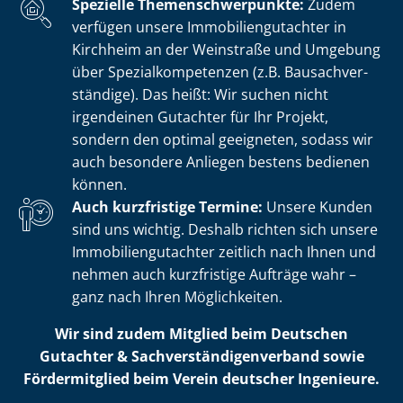
Spezielle The­men­schwer­punk­te:
Zudem
verfügen unsere Im­mo­bi­li­en­gut­ach­ter in
Kirchheim an der Weinstraße und Umgebung
über Spe­zi­al­kom­pe­ten­zen (z.B. Bau­sach­ver­
stän­di­ge). Das heißt: Wir suchen nicht
irgendeinen Gutachter für Ihr Projekt,
sondern den optimal geeigneten, sodass wir
auch besondere Anliegen bestens bedienen
können.
Auch kurzfristige Termine:
Unsere Kunden
sind uns wichtig. Deshalb richten sich unsere
Im­mo­bi­li­en­gut­ach­ter zeitlich nach Ihnen und
nehmen auch kurzfristige Aufträge wahr –
ganz nach Ihren Möglichkeiten.
Wir sind zudem Mitglied beim Deutschen
Gutachter & Sach­ver­stän­di­gen­ver­band sowie
Fördermitglied beim Verein deutscher Ingenieure.