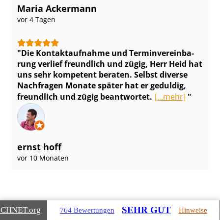
Maria Ackermann
vor 4 Tagen
Die Kontaktaufnahme und Ter­min­ver­ein­ba­
rung verlief freundlich und zügig, Herr Heid hat
uns sehr kompetent beraten. Selbst diverse
Nachfragen Monate später hat er geduldig,
freundlich und zügig beantwortet.
[...mehr]
ernst hoff
vor 10 Monaten
SEHR GUT
ICHNET
.org
764 Bewertungen
Hinweise