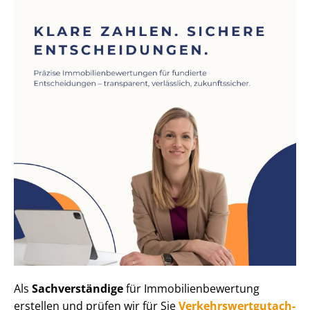
Als
Sachverständige
für Im­mo­bi­li­en­be­wer­tung
erstellen und prüfen wir für Sie
Ver­kehrs­wert­gut­ach­