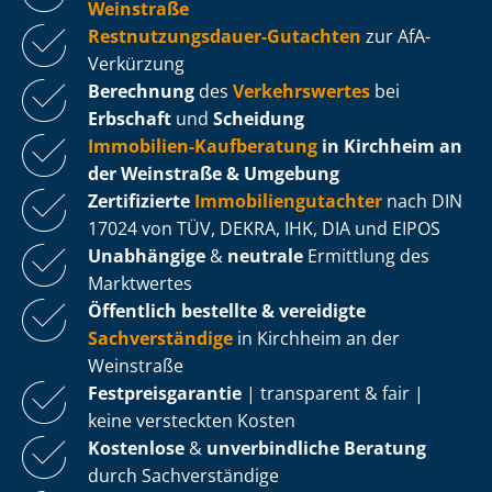
Weinstraße
Rest­nut­zungs­dau­er-Gutachten
zur AfA-
Verkürzung
Berechnung
des
Verkehrswertes
bei
Erbschaft
und
Scheidung
Immobilien-Kaufberatung
in Kirchheim an
der Weinstraße & Umgebung
Zertifizierte
Im­mo­bi­li­en­gut­ach­ter
nach DIN
17024 von TÜV, DEKRA, IHK, DIA und EIPOS
Unabhängige
&
neutrale
Ermittlung des
Marktwertes
Öffentlich bestellte & vereidigte
Sachverständige
in Kirchheim an der
Weinstraße
Fest­preis­ga­ran­tie
| transparent & fair |
keine versteckten Kosten
Kostenlose
&
unverbindliche Beratung
durch Sachverständige