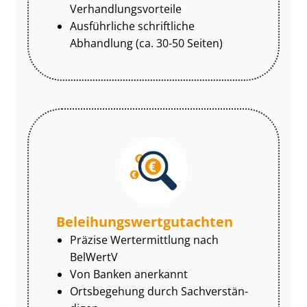
Ver­hand­lungs­vor­tei­le
Ausführliche schriftliche
Abhandlung (ca. 30-50 Seiten)
Be­lei­hungs­wert­gut­ach­ten
Präzise Wertermittlung nach
BelWertV
Von Banken anerkannt
Ortsbegehung durch Sach­ver­stän­