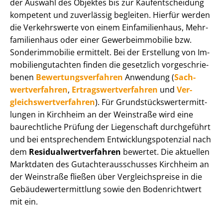
der Auswahl des Objektes bis zur Kauf­ent­schei­dung
kompetent und zuverlässig begleiten. Hierfür werden
die Verkehrswerte von einem Einfamilienhaus, Mehr­
fa­mi­li­en­haus oder einer Ge­wer­be­im­mo­bi­lie bzw.
Sonderimmobilie ermittelt. Bei der Erstellung von Im­
mo­bi­li­en­gut­ach­ten finden die gesetzlich vor­ge­schrie­
be­nen
Be­wer­tungs­ver­fah­ren
Anwendung (
Sach­
wert­ver­fah­ren
,
Er­trags­wert­ver­fah­ren
und
Ver­
gleichs­wert­ver­fah­ren
). Für Grund­stücks­wert­ermitt­
lun­gen in Kirchheim an der Weinstraße wird eine
baurechtliche Prüfung der Liegenschaft durchgeführt
und bei entsprechendem Ent­wick­lungs­po­ten­zi­al nach
dem
Re­si­du­al­wert­ver­fah­ren
bewertet. Die aktuellen
Marktdaten des Gut­ach­ter­aus­schus­ses Kirchheim an
der Weinstraße fließen über Ver­gleichs­prei­se in die
Ge­bäu­de­wert­ermitt­lung sowie den Bodenrichtwert
mit ein.