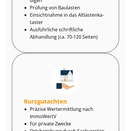
di­gen
Prüfung von Baulasten
Einsichtnahme in das Alt­las­ten­ka­
tas­ter
Ausführliche schriftliche
Abhandlung (ca. 70-120 Seiten)
Kurzgutachten
Präzise Wertermittlung nach
ImmoWertV
Für private Zwecke
Ortsbegehung durch Sach­ver­stän­