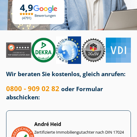
4,9
Bewertungen
4791
Wir beraten Sie kostenlos, gleich anrufen:
0800 - 909 02 82
oder Formular
abschicken:
André Heid
Zertifizierte Im­mo­bi­li­en­gut­ach­ter nach DIN 17024