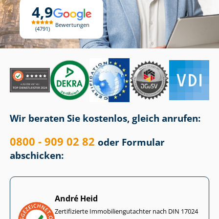
4,9
Bewertungen
4791
Wir beraten Sie kostenlos, gleich anrufen:
0800 - 909 02 82
oder Formular
abschicken:
André Heid
Zertifizierte Im­mo­bi­li­en­gut­ach­ter nach DIN 17024