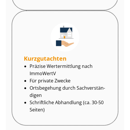
Kurzgutachten
Präzise Wertermittlung nach
ImmoWertV
Für private Zwecke
Ortsbegehung durch Sach­ver­stän­
di­gen
Schriftliche Abhandlung (ca. 30-50
Seiten)