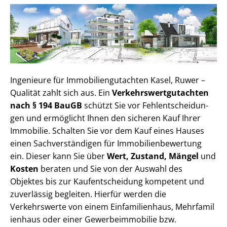
Ingenieure für Im­mo­bi­li­en­gut­ach­ten Kasel, Ruwer –
Qualität zahlt sich aus. Ein
Ver­kehrs­wert­gut­ach­ten
nach § 194 BauGB
schützt Sie vor Fehl­ent­schei­dun­
gen und ermöglicht Ihnen den sicheren Kauf Ihrer
Immobilie. Schalten Sie vor dem Kauf eines Hauses
einen Sach­ver­stän­di­gen für Im­mo­bi­li­en­be­wer­tung
ein. Dieser kann Sie über
Wert, Zustand, Mängel
und
Kosten
beraten und Sie von der Auswahl des
Objektes bis zur Kauf­ent­schei­dung kompetent und
zuverlässig begleiten. Hierfür werden die
Verkehrswerte von einem Einfamilienhaus, Mehr­fa­mi­l
i­en­haus oder einer Ge­wer­be­im­mo­bi­lie bzw.