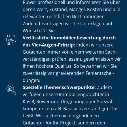
Ruwer professionell und informieren Sie über
deren Wert, Zustand, Mängel, Kosten und alle
relevanten rechtlichen Bestimmungen.
Zudem beantragen wir die Unterlagen auf
Wunsch für Sie.
Verlässliche Im­mo­bi­li­en­be­wer­tung durch
das Vier-Augen-Prinzip:
Indem wir unsere
Gutachten immer von einem weiteren Sach­
ver­stän­di­gen prüfen lassen, gewährleisten wir
Ihnen höchste Qualität. So bewahren wir Sie
zuverlässig vor gravierenden Fehl­ent­schei­
dun­gen.
Spezielle The­men­schwer­punk­te:
Zudem
verfügen unsere Im­mo­bi­li­en­gut­ach­ter in
Kasel, Ruwer und Umgebung über Spe­zi­al­
kom­pe­ten­zen (z.B. Bau­sach­ver­stän­di­ge). Das
heißt: Wir suchen nicht irgendeinen
Gutachter für Ihr Projekt, sondern den