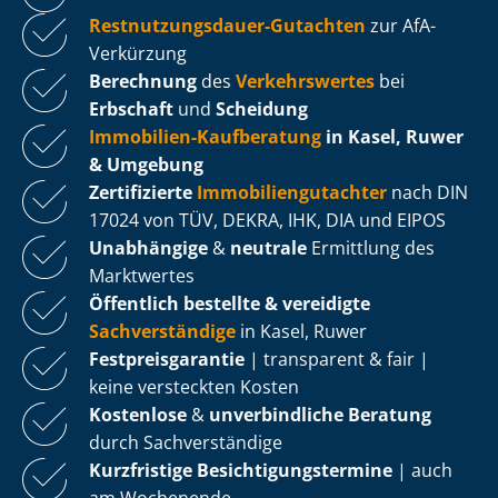
Rest­nut­zungs­dau­er-Gutachten
zur AfA-
Verkürzung
Berechnung
des
Verkehrswertes
bei
Erbschaft
und
Scheidung
Immobilien-Kaufberatung
in Kasel, Ruwer
& Umgebung
Zertifizierte
Im­mo­bi­li­en­gut­ach­ter
nach DIN
17024 von TÜV, DEKRA, IHK, DIA und EIPOS
Unabhängige
&
neutrale
Ermittlung des
Marktwertes
Öffentlich bestellte & vereidigte
Sachverständige
in Kasel, Ruwer
Fest­preis­ga­ran­tie
| transparent & fair |
keine versteckten Kosten
Kostenlose
&
unverbindliche Beratung
durch Sachverständige
Kurzfristige Be­sich­ti­gungs­ter­mi­ne
| auch
am Wochenende