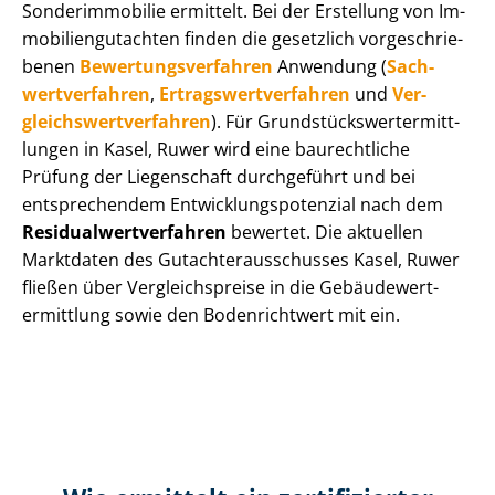
Sonderimmobilie ermittelt. Bei der Erstellung von Im­
mo­bi­li­en­gut­ach­ten finden die gesetzlich vor­ge­schrie­
be­nen
Be­wer­tungs­ver­fah­ren
Anwendung (
Sach­
wert­ver­fah­ren
,
Er­trags­wert­ver­fah­ren
und
Ver­
gleichs­wert­ver­fah­ren
). Für Grund­stücks­wert­ermitt­
lun­gen in Kasel, Ruwer wird eine baurechtliche
Prüfung der Liegenschaft durchgeführt und bei
entsprechendem Ent­wick­lungs­po­ten­zi­al nach dem
Re­si­du­al­wert­ver­fah­ren
bewertet. Die aktuellen
Marktdaten des Gut­ach­ter­aus­schus­ses Kasel, Ruwer
fließen über Ver­gleichs­prei­se in die Ge­bäu­de­wert­
ermitt­lung sowie den Bodenrichtwert mit ein.