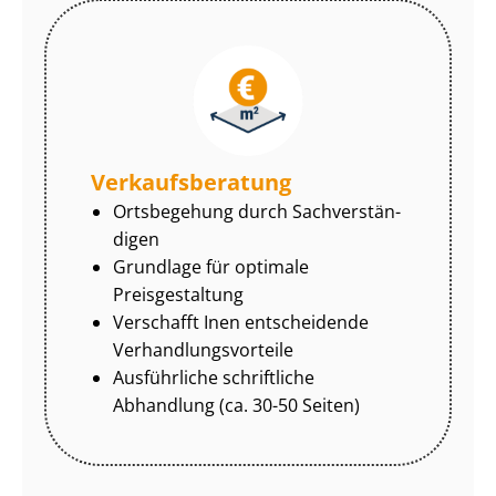
Ver­kaufs­be­ra­tung
Ortsbegehung durch Sach­ver­stän­
di­gen
Grundlage für optimale
Preisgestaltung
Verschafft Inen entscheidende
Ver­hand­lungs­vor­tei­le
Ausführliche schriftliche
Abhandlung (ca. 30-50 Seiten)