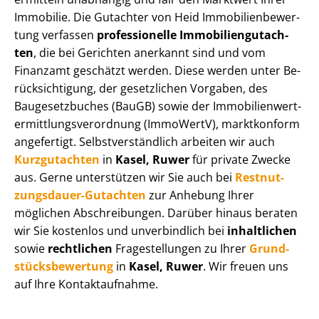
Immobilie. Die Gutachter von Heid Im­mo­bi­li­en­be­wer­
tung verfassen
professionelle Im­mo­bi­li­en­gut­ach­
ten
, die bei Gerichten anerkannt sind und vom
Finanzamt geschätzt werden. Diese werden unter Be­
rück­sich­ti­gung, der gesetzlichen Vorgaben, des
Baugesetzbuches (BauGB) sowie der Im­mo­bi­li­en­wert­
ermitt­lungs­ver­ord­nung (ImmoWertV), marktkonform
angefertigt. Selbst­ver­ständ­lich arbeiten wir auch
Kurzgutachten
in
Kasel, Ruwer
für private Zwecke
aus. Gerne unterstützen wir Sie auch bei
Rest­nut­
zungs­dau­er-Gutachten
zur Anhebung Ihrer
möglichen Abschreibungen. Darüber hinaus beraten
wir Sie kostenlos und unverbindlich bei
inhaltlichen
sowie
rechtlichen
Fragestellungen zu Ihrer
Grund­
stücks­be­wer­tung
in
Kasel, Ruwer
. Wir freuen uns
auf Ihre Kontaktaufnahme.