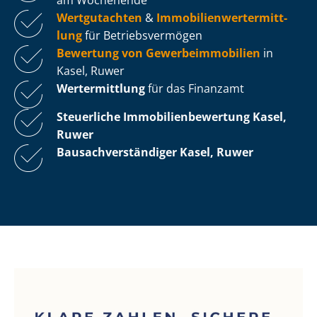
Wertgutachten
&
Im­mo­bi­li­en­wert­ermitt­
lung
für Be­triebs­ver­mö­gen
Bewertung von Ge­wer­be­im­mo­bi­li­en
in
Kasel, Ruwer
Wertermittlung
für das Finanzamt
Steuerliche Im­mo­bi­li­en­be­wer­tung
Kasel,
Ruwer
Bau­sach­ver­stän­di­ger Kasel, Ruwer