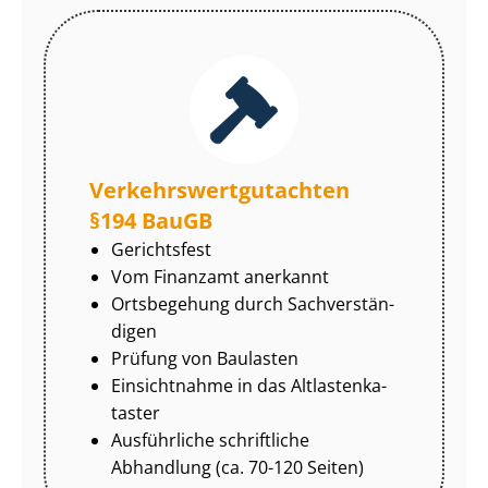
Ver­kehrs­wert­gut­ach­ten
§194 BauGB
Gerichtsfest
Vom Finanzamt anerkannt
Ortsbegehung durch Sach­ver­stän­
di­gen
Prüfung von Baulasten
Einsichtnahme in das Alt­las­ten­ka­
tas­ter
Ausführliche schriftliche
Abhandlung (ca. 70-120 Seiten)