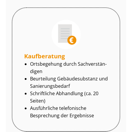
Kaufberatung
Ortsbegehung durch Sach­ver­stän­
di­gen
Beurteilung Gebäudesubstanz und
Sa­nie­rungs­be­darf
Schriftliche Abhandlung (ca. 20
Seiten)
Ausführliche telefonische
Besprechung der Ergebnisse