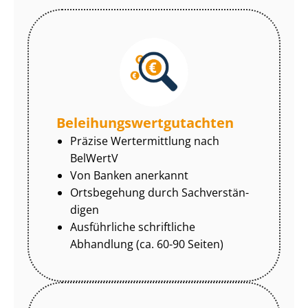
Be­lei­hungs­wert­gut­ach­ten
Präzise Wertermittlung nach
BelWertV
Von Banken anerkannt
Ortsbegehung durch Sach­ver­stän­
di­gen
Ausführliche schriftliche
Abhandlung (ca. 60-90 Seiten)