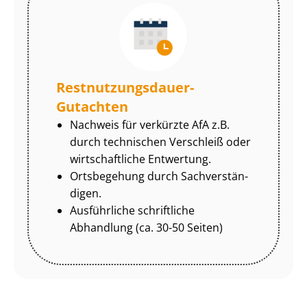
Rest­nut­zungs­dau­er-
Gutachten
Nachweis für verkürzte AfA z.B.
durch technischen Verschleiß oder
wirtschaftliche Entwertung.
Ortsbegehung durch Sach­ver­stän­
di­gen.
Ausführliche schriftliche
Abhandlung (ca. 30-50 Seiten)