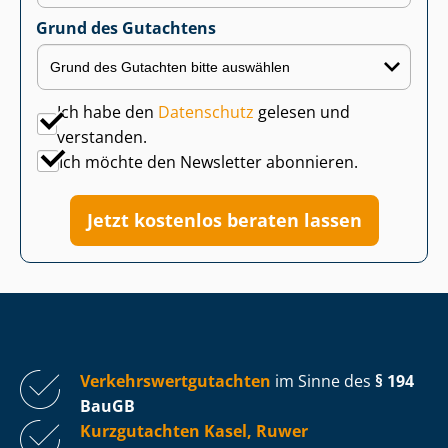
Grund des Gutachtens
Ich habe den
Datenschutz
gelesen und
verstanden.
Ich möchte den Newsletter abonnieren.
Jetzt kostenlos beraten lassen
Ver­kehrs­wert­gut­ach­ten
im Sinne des
§ 194
BauGB
Kurzgutachten Kasel, Ruwer