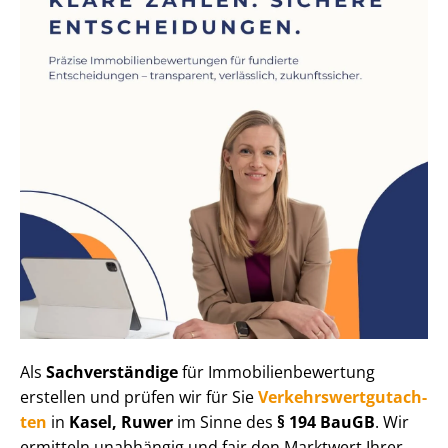
Als
Sachverständige
für Im­mo­bi­li­en­be­wer­tung
erstellen und prüfen wir für Sie
Ver­kehrs­wert­gut­ach­
ten
in
Kasel, Ruwer
im Sinne des
§ 194 BauGB
. Wir
ermitteln unabhängig und fair den Marktwert Ihrer